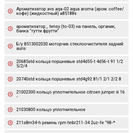
Ароматизатор avs aqa-02 aqua aroma (аром. coffee/
кофе) (жидкостный) a85188s
ароматизатор_ tensy (to-03) на панель, органик,
банка "тутти фрутти"
Б/у 8513002030 моторчик стеклоочистителя задний
auris
20685std кольца поршневые std4d55-t 4d56-t 91 1/2
5/2/4
20740std кольца поршневые std4g92 81/1 2/1 2/2 8
21002300 кольцо уплотнительное citroen jumper iii 16
-
21030800 кольцо уплотнительное
211s8m34-h ремень грm hnbr211-34 2uz-fe "98-*