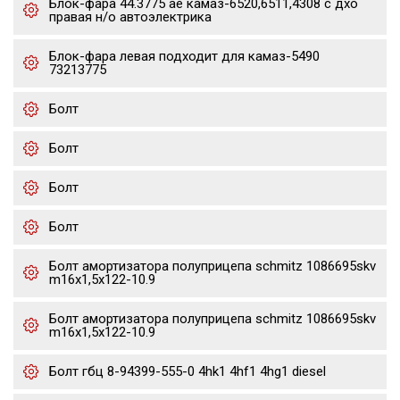
Блок-фара 44.3775 ae камаз-6520,6511,4308 с дхо
правая н/о автоэлектрика
Блок-фара левая подходит для камаз-5490
73213775
Болт
Болт
Болт
Болт
Болт амортизатора полуприцепа schmitz 1086695skv
m16x1,5х122-10.9
Болт амортизатора полуприцепа schmitz 1086695skv
m16x1,5х122-10.9
Болт гбц 8-94399-555-0 4hk1 4hf1 4hg1 diesel