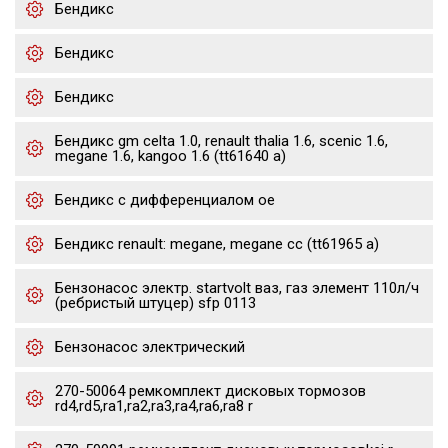
Бендикс
Бендикс
Бендикс
Бендикс gm celta 1.0, renault thalia 1.6, scenic 1.6,
megane 1.6, kangoo 1.6 (tt61640 a)
Бендикс с дифференциалом oe
Бендикс renault: megane, megane cc (tt61965 a)
Бензонасос электр. startvolt ваз, газ элемент 110л/ч
(ребристый штуцер) sfp 0113
Бензонасос электрический
270-50064 ремкомплект дисковых тормозов
rd4,rd5,ra1,ra2,ra3,ra4,ra6,ra8 r