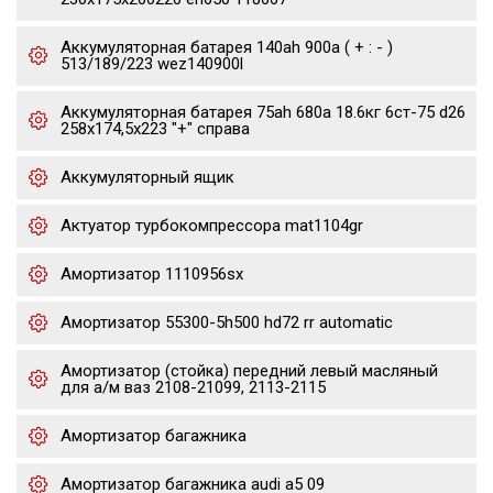
Аккумуляторная батарея 140ah 900a ( + : - )
513/189/223 wez140900l
Аккумуляторная батарея 75ah 680a 18.6кг 6ст-75 d26
258x174,5x223 "+" справа
Аккумуляторный ящик
Актуатор турбокомпрессора mat1104gr
Амортизатор 1110956sx
Амортизатор 55300-5h500 hd72 rr automatic
Амортизатор (стойка) передний левый масляный
для а/м ваз 2108-21099, 2113-2115
Амортизатор багажника
Амортизатор багажника audi a5 09