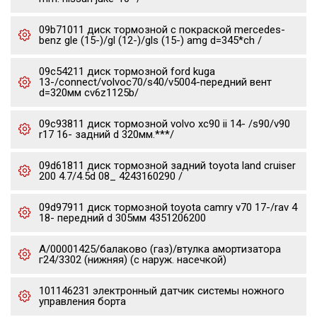
09b71011 диск тормозной с покраской mercedes-
benz gle (15-)/gl (12-)/gls (15-) amg d=345*ch /
09c54211 диск тормозной ford kuga
13-/connect/volvoc70/s40/v5004-передний вент
d=320мм cv6z1125b/
09c93811 диск тормозной volvo xc90 ii 14- /s90/v90
r17 16- задний d 320мм.***/
09d61811 диск тормозной задний toyota land cruiser
200 4.7/4.5d 08_ 4243160290 /
09d97911 диск тормозной toyota camry v70 17-/rav 4
18- передний d 305мм 4351206200
А/00001425/балаково (газ)/втулка амортизатора
г24/3302 (нижняя) (с наруж. насечкой)
101146231 электронный датчик системы ножного
управления борта