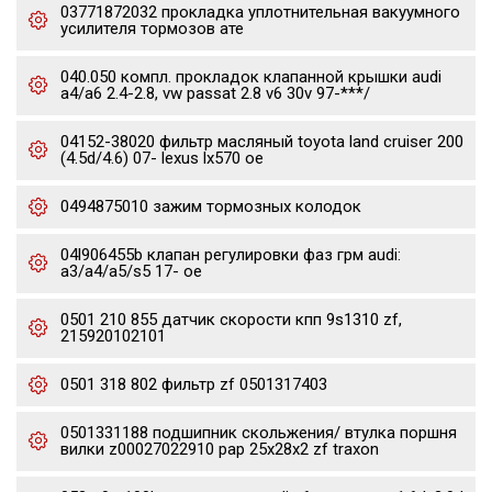
03771872032 прокладка уплотнительная вакуумного
усилителя тормозов ате
040.050 компл. прокладок клапанной крышки audi
a4/a6 2.4-2.8, vw passat 2.8 v6 30v 97-***/
04152-38020 фильтр масляный toyota land cruiser 200
(4.5d/4.6) 07- lexus lx570 oe
0494875010 зажим тормозных колодок
04l906455b клапан регулировки фаз грм audi:
a3/a4/a5/s5 17- oe
0501 210 855 датчик скорости кпп 9s1310 zf,
215920102101
0501 318 802 фильтр zf 0501317403
0501331188 подшипник скольжения/ втулка поршня
вилки z00027022910 pap 25x28x2 zf traxon