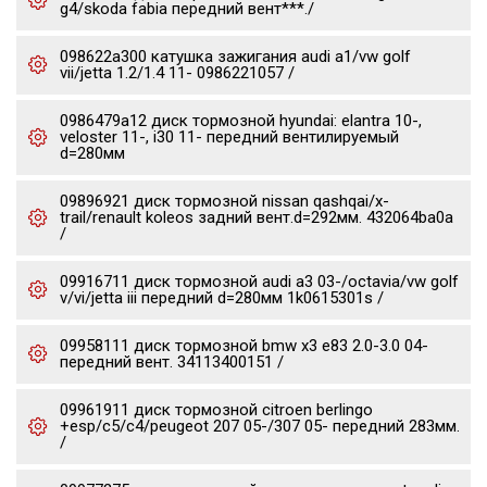
g4/skoda fabia передний вент***./
098622a300 катушка зажигания audi a1/vw golf
vii/jetta 1.2/1.4 11- 0986221057 /
0986479a12 диск тормозной hyundai: elantra 10-,
veloster 11-, i30 11- передний вентилируемый
d=280мм
09896921 диск тормозной nissan qashqai/x-
trail/renault koleos задний вент.d=292мм. 432064ba0a
/
09916711 диск тормозной audi a3 03-/octavia/vw golf
v/vi/jetta iii передний d=280мм 1k0615301s /
09958111 диск тормозной bmw x3 e83 2.0-3.0 04-
передний вент. 34113400151 /
09961911 диск тормозной citroen berlingo
+esp/c5/c4/peugeot 207 05-/307 05- передний 283мм.
/