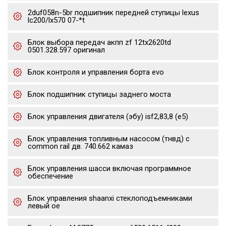
2duf058n-5br подшипник передней ступицы lexus
lc200/lx570 07-*t
Блок выбора передач акпп zf 12tx2620td
0501.328.597 оригинал
Блок контроля и управления борта evo
Блок подшипник ступицы заднего моста
Блок управления двигателя (эбу) isf2,83,8 (е5)
Блок управления топливным насосом (тнвд) с
common rail дв. 740.662 камаз
Блок управления шасси включая программное
обеспечение
Блок управления shaanxi стеклоподъемниками
левый oe