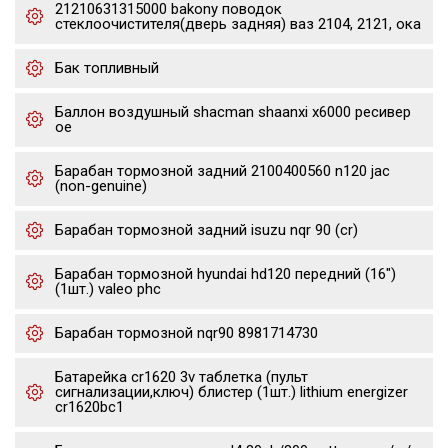
21210631315000 bakony поводок
стеклоочистителя(дверь задняя) ваз 2104, 2121, ока
Бак топливный
Баллон воздушный shacman shaanxi x6000 ресивер
oe
Барабан тормозной задний 2100400560 n120 jac
(non-genuine)
Барабан тормозной задний isuzu nqr 90 (cr)
Барабан тормозной hyundai hd120 передний (16")
(1шт.) valeo phc
Барабан тормозной nqr90 8981714730
Батарейка cr1620 3v таблетка (пульт
сигнализации,ключ) блистер (1шт.) lithium energizer
cr1620bc1