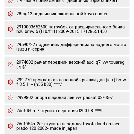
270-50091 ремкомплект дисковых тормозовkei r
28tag12 подшипник шкворневой koyo canter
2910003652600 патрубок от расширительного бачка
n20 bmw 5 (f10/f11) 2009-2015 17128651450
29590/22 подшипник дифференциала заднего моста
isuzu n-серия
2974002 рычаг передний верхний audi q7, vw touareg
(7p)/
299.770 прокладка клапанной крышки двс (к-т) bmw
f 3.5 11- (n55 b30) ***/
2999802 опора шаровая лев vw: passat 03/05-/
2duf050n-7 ступица передняя l200 08-***t
2duf054n-2gr ступица передняя toyota land cruiser
prado 120 2002- made in japan