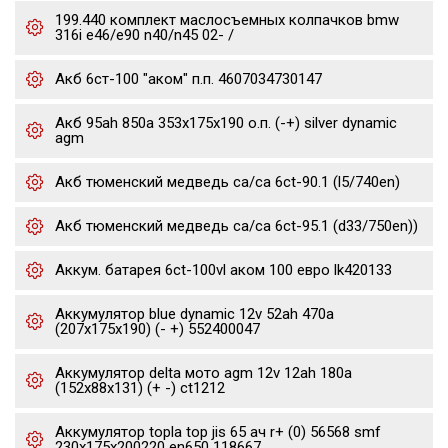
199.440 комплект маслосъемных колпачков bmw
316i e46/e90 n40/n45 02- /
Акб 6ст-100 "аком" п.п. 4607034730147
Акб 95ah 850a 353x175x190 о.п. (-+) silver dynamic
agm
Акб тюменский медведь ca/ca 6ct-90.1 (l5/740en)
Акб тюменский медведь ca/ca 6ct-95.1 (d33/750en))
Аккум. батарея 6ct-100vl аком 100 евро lk420133
Аккумулятор blue dynamic 12v 52ah 470a
(207x175x190) (- +) 552400047
Аккумулятор delta мото agm 12v 12ah 180a
(152x88x131) (+ -) ct1212
Аккумулятор topla top jis 65 ач r+ (0) 56568 smf
230x175x200220 en650 118667