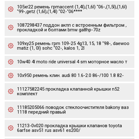
105xr22 ремень грmaccent (1,4l),(1,6l) "06-,(1,5l),(1,6l)
"99-,getz (1,6l),(1,4l) "02-"06****
1087298437 поддон акпп с встроенным фильтром ,
прокладкой и болтами bmw ga8hp-70z
109xy25 ремень грm 109-25 4g13, 15, 18 "98-, daewoo
matiz (1, 0l) sohc "02-, kalos 1, 2l
10w40 4l moto ride universal 4 sm моторное масло т
10x950 ремень клин. audi 80 1.6-2.0 86-/100 1.8 82-
11127582245 прокладка клапанной крышки n52
комплект
11185205066 поводок стеклоочистителя bakony ваз
1118 передний правый
11213-0v020 прокладка крышки клапанов toyota
6arfse asv51 rus asv61 es200/