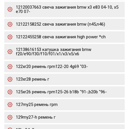
12120037663 свеча зажигания bmw x3 e83 04-10, x5
e70 07-
12122158252 свеча зажигания bmw (n45,n46)
12122455258 свеча зажигания high power *ch
12138616153 катушка зажигания bmw
f20/e90/f30/f10/f01/x1/x3/x5/x6
122xr20 ремень грm122-20 4g69 "03-
123xr28 ремень г
125xr26 ремень грm125-26 b18b "91-,b20b "96-
127my25 ремень грm
129my27-h ремень г