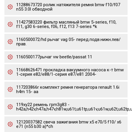
11288673720 ролик натяжителя ремня bmw f10/f07
n55 3.0l обводной
11427583220 фильтр масляный bmw 5-series, f10,
f11, g30 6-series, f06, f12, f13 7-series *k
1160500072/hd рычаг vag 05- перед.подв.нижн.лев/
прав.
1160500177рычаг vw beetle/passat 11
11668626471 прокладка вакуумного насоса к-т bmw
1-серия e82/e88/1-серия e87/e81 2004-
117203866r комплект ремня генератора renault 1.6i
h4m 15- aa
119xy22 ремень грm3g83 -
h42a,h42v,h47a,h47v,h81w,u61t,u61tp,u61v,u61w,u62t,u62tp,
12120037582 свеча зажигания bmw x5 e70/5 f10/ x6
e71 (n55 b30 a)*ch