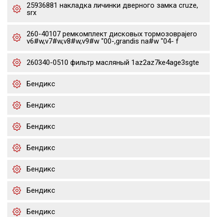
25936881 накладка личинки дверного замка cruze,
srx
260-40107 ремкомплект дисковых тормозовpajero
v6#w,v7#w,v8#w,v9#w "00-,grandis na#w "04- f
260340-0510 фильтр масляный 1az2az7ke4age3sgte
Бендикс
Бендикс
Бендикс
Бендикс
Бендикс
Бендикс
Бендикс