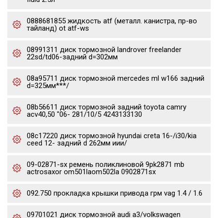
0888681855 жидкость atf (металл. канистра, пр-во
тайланд) ot atf-ws
08991311 диск тормозной landrover freelander
22sd/td06-задний d=302мм
08a95711 диск тормозной mercedes ml w166 задний
d=325мм***/
08b56611 диск тормозной задний toyota camry
acv40,50 "06- 281/10/5 4243133130
08c17220 диск тормозной hyundai creta 16-/i30/kia
ceed 12- задний d 262мм иии/
09-02871-sx ремень поликлиновой 9pk2871 mb
actrosaxor om501laom502la 0902871sx
092.750 прокладка крышки привода грм vag 1.4 / 1.6
09701021 диск тормозной audi a3/volkswagen