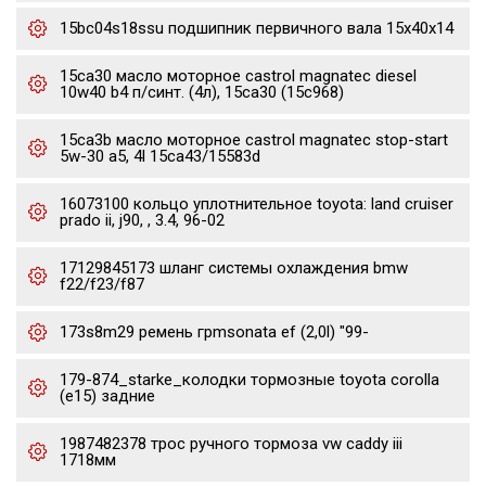
15bc04s18ssu подшипник первичного вала 15x40x14
15ca30 масло моторное castrol magnatec diesel
10w40 b4 п/синт. (4л), 15ca30 (15c968)
15ca3b масло моторное castrol magnatec stop-start
5w-30 a5, 4l 15ca43/15583d
16073100 кольцо уплотнительное toyota: land cruiser
prado ii, j90, , 3.4, 96-02
17129845173 шланг системы охлаждения bmw
f22/f23/f87
173s8m29 ремень грmsonata ef (2,0l) "99-
179-874_starke_колодки тормозные toyota corolla
(e15) задние
1987482378 трос ручного тормоза vw caddy iii
1718мм