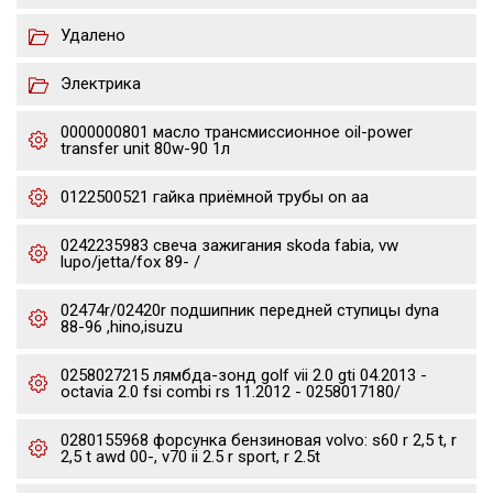
Удалено
Электрика
0000000801 масло трансмиссионное oil-power
transfer unit 80w-90 1л
0122500521 гайка приёмной трубы on aa
0242235983 свеча зажигания skoda fabia, vw
lupo/jetta/fox 89- /
02474r/02420r подшипник передней ступицы dyna
88-96 ,hino,isuzu
0258027215 лямбда-зонд golf vii 2.0 gti 04.2013 -
octavia 2.0 fsi combi rs 11.2012 - 0258017180/
0280155968 форсунка бензиновая volvo: s60 r 2,5 t, r
2,5 t awd 00-, v70 ii 2.5 r sport, r 2.5t