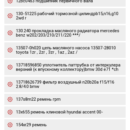
12bc04s3 подшипник первичного вала
130-51225 рабочий тормозной цилиндрb15,n16,g10
2wd r
130.240 прокладка масляного радиатора mercedes
benz w202/203/210/211/220 ***/
13507-0h020 цепь масляного насоса 13507-28010
toyota 1zr , 2zr , 3zr , 1az , 2az /
13718596850 уплотнитель паттрубка от интеркулера
верхний (к впускному коллектору)bmw 30d e71 *ch
13718626739 фильтр воздушный n20b20a f15/f16
2.8/4.0 bmw
137s8m22 ремень грm
13x655 ремень клиновой hyundai accent 00-
154xr29 ремень