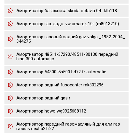
Амортизатор багажника skoda octavia 04- ktb118
Амортизатор газ. задн. vw amarok 10- (m8013210)
Амортизатор газовый задний gaz volga _1982-2004_
344275
Амортизатор 48511-37290/48511-80130 передний
hino 300 automatic
Амортизатор 54300-5h500 hd72 fr automatic
Амортизатор задний fusocanter mk302296
Амортизатор задний gas r
Амортизатор howo wg9925688112
Амортизатор передний газомасляный для а/м газ
газель next a21r22