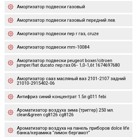
Амортизатор подвески газовый
Амортизатор подвески газовый передний лев.
Амортизатор подвески пер r газ, cruze
Амортизатор подвески mm-10084
Амортизатор подвески peugeot boxer/citroen
jumper/fiat ducato пер.газ.06- 1,0-1,6t 1674697680
Амортизатор сааз масляный ваз 2101-2107 задний
21010-2915402-06
Антифриз синий концентрат 1.5л g011 febi
Ароматизатор воздуха зима (триггер) 250 мл.
clean&green cg8126 cg8126
Ароматизатор воздуха на панель приборов dolce life
банка/керамика "лимон бергамот"