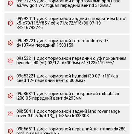
09977275 диск тормозной c проточками sport audi
a3/vw golf v/vi/tiguan передний вент.d 312мм./
09992411 диск тормозной задний с покрытием bmw
x5-e70/f15/f85 / x6-e71/e72/f16/86 07-19
34216793246
09a42721 диск тормозной ford mondeo iv 07-
d=137мм передний 1500159
09a53211 диск тормозной передний с уф покрытием
hyundai i40 (vf) 03/12- d=300мм 517123k110 ***/
09a53221 диск тормозной hyundai i30 07- r16"/kia
ceed 12- передний вент.d 300мм./
09a86811 диск тормозной с покраской mitsubishi
l200 05-передний вент d=293мм
09b50411 диск тормозной задний land rover range
rover 3.0-5.0i/d 13_ (d=365) lr033303
09b56511 диск тормозной передний, вентилир.d=280
mm. nissan juke-10- /