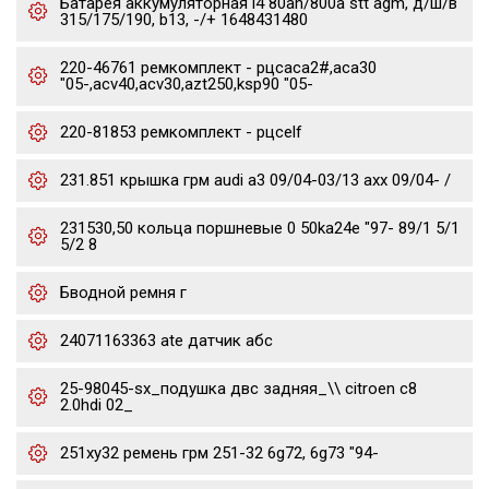
Батарея аккумуляторная l4 80ah/800a stt agm, д/ш/в
315/175/190, b13, -/+ 1648431480
220-46761 ремкомплект - рцсaca2#,aca30
"05-,acv40,acv30,azt250,ksp90 "05-
220-81853 ремкомплект - рцсelf
231.851 крышка грм audi a3 09/04-03/13 axx 09/04- /
231530,50 кольца поршневые 0 50ka24e "97- 89/1 5/1
5/2 8
Бводной ремня г
24071163363 ate датчик абс
25-98045-sx_подушка двс задняя_\\ citroen c8
2.0hdi 02_
251xy32 ремень грм 251-32 6g72, 6g73 "94-