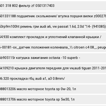
501 318 802 фильтр zf 0501317403
501331188 подшипник скольжения/ втулка поршня вилки z0002702
53rp9m100ht ремень грм audi a6, vw passat 1.6d, 2.0d "14- (941085)
54.930 комплект прокладок и уплотнений клапанной крышки /
6-00181-sx_датчик положения коленвала_\\ citroen c4 08_, peug
6b905115r катушка зажигания octavia -10 superb -
6k109210 крышка двигателя передняя для vw,audi tiguan 2011-201
86.320 прокладка гбц audi a1, a3 0.8mm/
888013206 масло моторное toyota sp 0w-20, 1л
888013706 масло моторное toyota sp 5w30, 1л