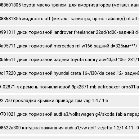
888601805 toyota масло трансм. для амортизаторов (металл. канис
888681855 жидкость atf (металл. канистра, пр-во тайланд) ot atf
8991311 диск тормозной landrover freelander 22sd/td06-задний 
8a95711 диск тормозной mercedes ml w166 задний d=325мм***/
8b56611 диск тормозной задний toyota camry acv40,50 "06- 281/
8c17220 диск тормозной hyundai creta 16-/i30/kia ceed 12- задни
9-02871-sx ремень поликлиновой 9pk2871 mb actrosaxor om501l
92.750 прокладка крышки привода грм vag 1.4 / 1.6
9701021 диск тормозной audi a3/volkswagen g4/skoda fabia перед
98622a300 катушка зажигания audi a1/vw golf vii/jetta 1.2/1.4 11- 