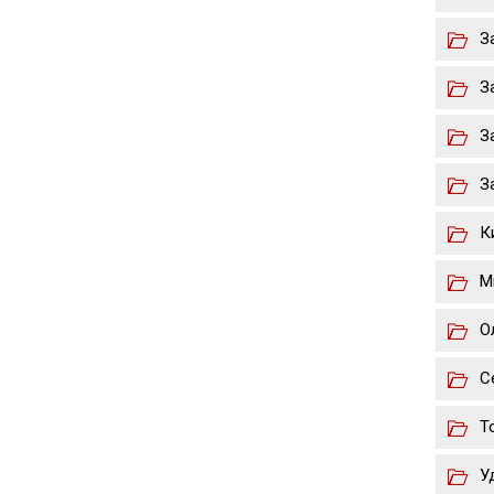
З
З
З
З
К
М
О
С
Т
У