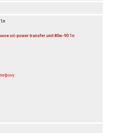
 1л
е oil-power transfer unit 80w-90 1л
елефону