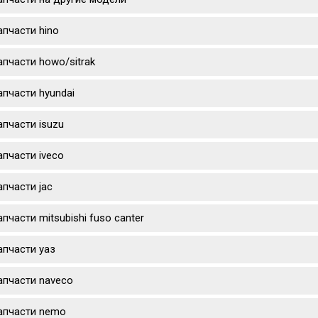
апчасти hino
апчасти howo/sitrak
апчасти hyundai
апчасти isuzu
апчасти iveco
апчасти jac
апчасти mitsubishi fuso canter
апчасти уаз
апчасти naveco
апчасти nemo