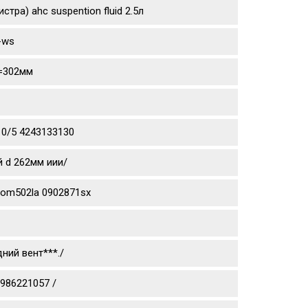
тра) ahc suspention fluid 2.5л
-ws
d=302мм
10/5 4243133130
й d 262мм иии/
aom502la 0902871sx
ний вент***./
0986221057 /