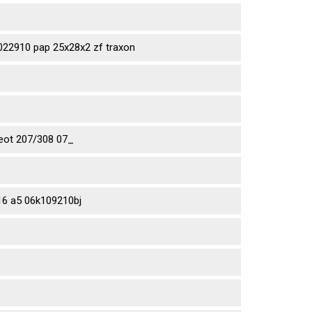
2910 pap 25x28x2 zf traxon
eot 207/308 07_
6 a5 06k109210bj