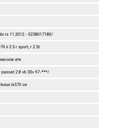
mbi rs 11.2012 - 0258017180/
ii 2.5 r sport, r 2.5t
рмозов ате
passat 2.8 v6 30v 97-***/
lexus lx570 oe