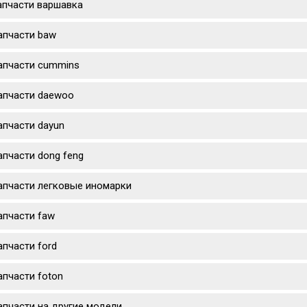
апчасти варшавка
апчасти baw
апчасти cummins
апчасти daewoo
апчасти dayun
апчасти dong feng
апчасти легковые иномарки
апчасти faw
апчасти ford
апчасти foton
апчасти на другие модели