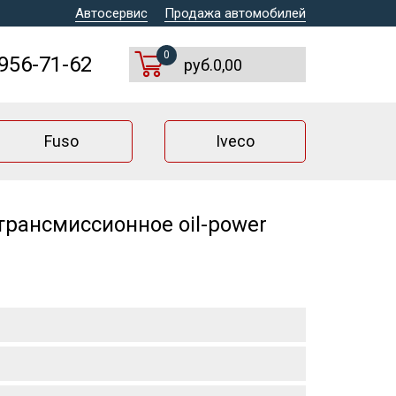
Автосервис
Продажа автомобилей
0
 956-71-62
руб.0,00
Fuso
Iveco
рансмиссионное oil-power