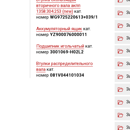
вторичного вала акпп
1358.304.253 (new)
кат.
З
номер
WG9725220613+039/1
З
Аккумуляторный ящик
кат.
номер
YZ900076000011
З
Подшипник игольчатый
кат.
З
номер
3001069-H02L2
Втулки распределительного
З
вала
кат.
номер
081V044101034
З
З
З
З
З