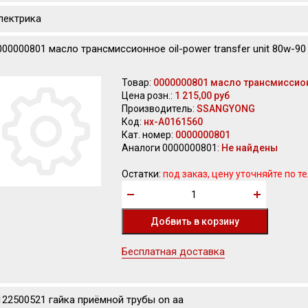
лектрика
000000801 масло трансмиссионное oil-power transfer unit 80w-90
Товар:
0000000801 масло трансмиссионно
Цена розн.:
1 215,00 руб
Производитель:
SSANGYONG
Код:
нх-А0161560
Кат. номер:
0000000801
Аналоги 0000000801:
Не найдены
Остатки:
под заказ, цену уточняйте по т
Бесплатная доставка
122500521 гайка приёмной трубы on aa