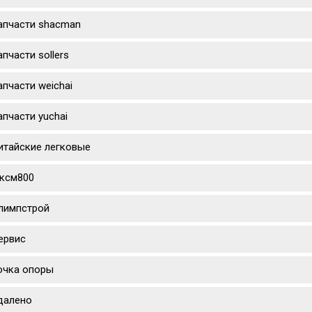
апчасти shacman
апчасти sollers
апчасти weichai
апчасти yuchai
итайские легковые
ксм800
лимпстрой
ервис
очка опоры
далено