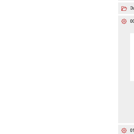
Э
0
0