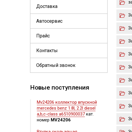
з
Доставка
З
Автосервис
З
Прайс
З
Контакты
З
Обратный звонок
З
З
Новые поступления
З
Mv24206 коллектор впускной
З
mercedes benz 1.8l, 2.2l diesel
a,b,c-class a6510900037
кат.
З
номер
MV24206
Втулка скользящая
З