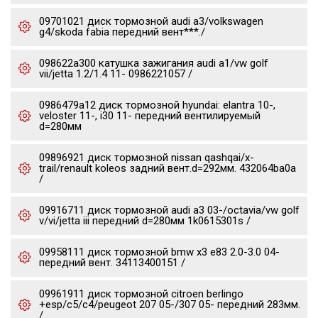
09701021 диск тормозной audi a3/volkswagen
g4/skoda fabia передний вент***./
098622a300 катушка зажигания audi a1/vw golf
vii/jetta 1.2/1.4 11- 0986221057 /
0986479a12 диск тормозной hyundai: elantra 10-,
veloster 11-, i30 11- передний вентилируемый
d=280мм
09896921 диск тормозной nissan qashqai/x-
trail/renault koleos задний вент.d=292мм. 432064ba0a
/
09916711 диск тормозной audi a3 03-/octavia/vw golf
v/vi/jetta iii передний d=280мм 1k0615301s /
09958111 диск тормозной bmw x3 e83 2.0-3.0 04-
передний вент. 34113400151 /
09961911 диск тормозной citroen berlingo
+esp/c5/c4/peugeot 207 05-/307 05- передний 283мм.
/