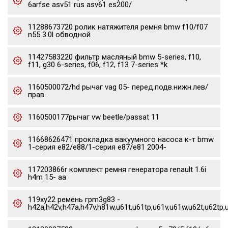
6arfse asv51 rus asv61 es200/
11288673720 ролик натяжителя ремня bmw f10/f07
n55 3.0l обводной
11427583220 фильтр масляный bmw 5-series, f10,
f11, g30 6-series, f06, f12, f13 7-series *k
1160500072/hd рычаг vag 05- перед.подв.нижн.лев/
прав.
1160500177рычаг vw beetle/passat 11
11668626471 прокладка вакуумного насоса к-т bmw
1-серия e82/e88/1-серия e87/e81 2004-
117203866r комплект ремня генератора renault 1.6i
h4m 15- aa
119xy22 ремень грm3g83 -
h42a,h42v,h47a,h47v,h81w,u61t,u61tp,u61v,u61w,u62t,u62tp,