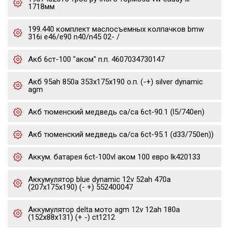
1718мм
199.440 комплект маслосъемных колпачков bmw
316i e46/e90 n40/n45 02- /
Акб 6ст-100 "аком" п.п. 4607034730147
Акб 95ah 850a 353x175x190 о.п. (-+) silver dynamic
agm
Акб тюменский медведь ca/ca 6ct-90.1 (l5/740en)
Акб тюменский медведь ca/ca 6ct-95.1 (d33/750en))
Аккум. батарея 6ct-100vl аком 100 евро lk420133
Аккумулятор blue dynamic 12v 52ah 470a
(207x175x190) (- +) 552400047
Аккумулятор delta мото agm 12v 12ah 180a
(152x88x131) (+ -) ct1212