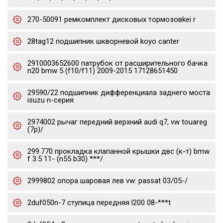
270-50091 ремкомплект дисковых тормозовkei r
28tag12 подшипник шкворневой koyo canter
2910003652600 патрубок от расширительного бачка
n20 bmw 5 (f10/f11) 2009-2015 17128651450
29590/22 подшипник дифференциала заднего моста
isuzu n-серия
2974002 рычаг передний верхний audi q7, vw touareg
(7p)/
299.770 прокладка клапанной крышки двс (к-т) bmw
f 3.5 11- (n55 b30) ***/
2999802 опора шаровая лев vw: passat 03/05-/
2duf050n-7 ступица передняя l200 08-***t