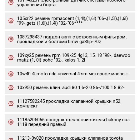
101146231 электронный датчик системы ножного
управления борта
105xr22 ремень грmaccent (1,4l),(1,6l) "06-,(1,5l),(1,6l)
"99-,getz (1,6l),(1,4l) "02-"06****
1087298437 поддон акпп с встроенным фильтром ,
прокладкой и болтами bmw ga8hp-70z
109xy25 ремень грm 109-25 4g13, 15, 18 "98-, daewoo
matiz (1, 0l) sohc "02-, kalos 1, 2l
10w40 4l moto ride universal 4 sm моторное масло т
10x950 ремень клин. audi 80 1.6-2.0 86-/100 1.8 82-
11127582245 прокладка клапанной крышки n52
комплект
11185205066 поводок стеклоочистителя bakony ваз
1118 передний правый
11213-0v020 прокладка крышки клапанов toyota