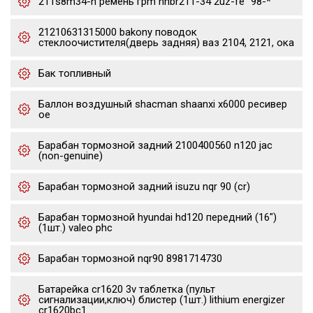
211s8m34-h ремень грm hnbr211-34 2uz-fe "98-*
21210631315000 bakony поводок
стеклоочистителя(дверь задняя) ваз 2104, 2121, ока
Бак топливный
Баллон воздушный shacman shaanxi x6000 ресивер
oe
Барабан тормозной задний 2100400560 n120 jac
(non-genuine)
Барабан тормозной задний isuzu nqr 90 (cr)
Барабан тормозной hyundai hd120 передний (16")
(1шт.) valeo phc
Барабан тормозной nqr90 8981714730
Батарейка cr1620 3v таблетка (пульт
сигнализации,ключ) блистер (1шт.) lithium energizer
cr1620bc1