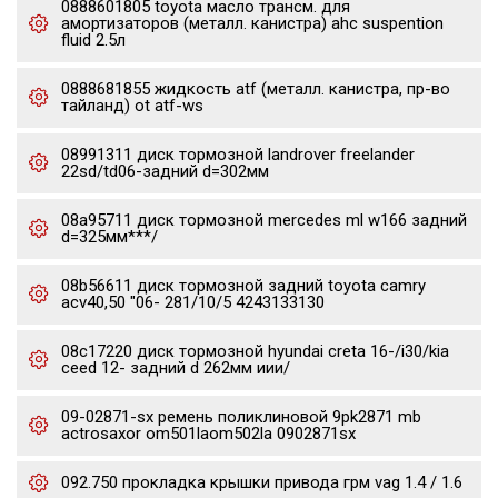
0888601805 toyota масло трансм. для
амортизаторов (металл. канистра) ahc suspention
fluid 2.5л
0888681855 жидкость atf (металл. канистра, пр-во
тайланд) ot atf-ws
08991311 диск тормозной landrover freelander
22sd/td06-задний d=302мм
08a95711 диск тормозной mercedes ml w166 задний
d=325мм***/
08b56611 диск тормозной задний toyota camry
acv40,50 "06- 281/10/5 4243133130
08c17220 диск тормозной hyundai creta 16-/i30/kia
ceed 12- задний d 262мм иии/
09-02871-sx ремень поликлиновой 9pk2871 mb
actrosaxor om501laom502la 0902871sx
092.750 прокладка крышки привода грм vag 1.4 / 1.6