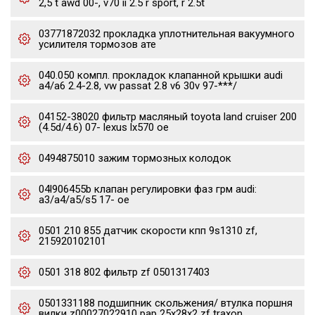
2,5 t awd 00-, v70 ii 2.5 r sport, r 2.5t
03771872032 прокладка уплотнительная вакуумного
усилителя тормозов ате
040.050 компл. прокладок клапанной крышки audi
a4/a6 2.4-2.8, vw passat 2.8 v6 30v 97-***/
04152-38020 фильтр масляный toyota land cruiser 200
(4.5d/4.6) 07- lexus lx570 oe
0494875010 зажим тормозных колодок
04l906455b клапан регулировки фаз грм audi:
a3/a4/a5/s5 17- oe
0501 210 855 датчик скорости кпп 9s1310 zf,
215920102101
0501 318 802 фильтр zf 0501317403
0501331188 подшипник скольжения/ втулка поршня
вилки z00027022910 pap 25x28x2 zf traxon