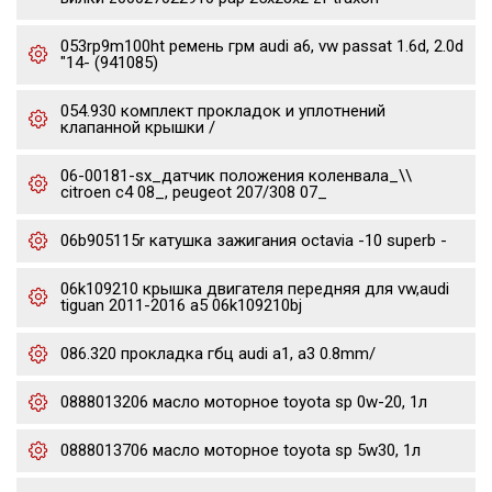
053rp9m100ht ремень грм audi a6, vw passat 1.6d, 2.0d
"14- (941085)
054.930 комплект прокладок и уплотнений
клапанной крышки /
06-00181-sx_датчик положения коленвала_\\
citroen c4 08_, peugeot 207/308 07_
06b905115r катушка зажигания octavia -10 superb -
06k109210 крышка двигателя передняя для vw,audi
tiguan 2011-2016 a5 06k109210bj
086.320 прокладка гбц audi a1, a3 0.8mm/
0888013206 масло моторное toyota sp 0w-20, 1л
0888013706 масло моторное toyota sp 5w30, 1л