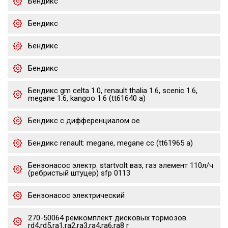
Бендикс
Бендикс
Бендикс
Бендикс
Бендикс gm celta 1.0, renault thalia 1.6, scenic 1.6,
megane 1.6, kangoo 1.6 (tt61640 a)
Бендикс с дифференциалом oe
Бендикс renault: megane, megane cc (tt61965 a)
Бензонасос электр. startvolt ваз, газ элемент 110л/ч
(ребристый штуцер) sfp 0113
Бензонасос электрический
270-50064 ремкомплект дисковых тормозов
rd4,rd5,ra1,ra2,ra3,ra4,ra6,ra8 r