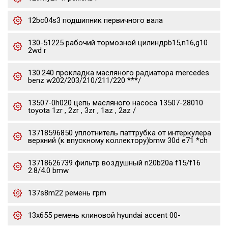
12bc04s3 подшипник первичного вала
130-51225 рабочий тормозной цилиндрb15,n16,g10
2wd r
130.240 прокладка масляного радиатора mercedes
benz w202/203/210/211/220 ***/
13507-0h020 цепь масляного насоса 13507-28010
toyota 1zr , 2zr , 3zr , 1az , 2az /
13718596850 уплотнитель паттрубка от интеркулера
верхний (к впускному коллектору)bmw 30d e71 *ch
13718626739 фильтр воздушный n20b20a f15/f16
2.8/4.0 bmw
137s8m22 ремень грm
13x655 ремень клиновой hyundai accent 00-