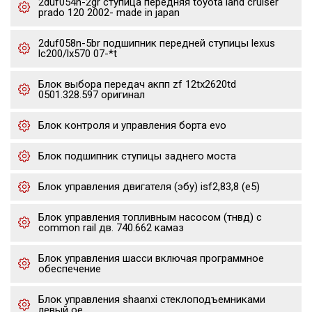
2duf054n-2gr ступица передняя toyota land cruiser
prado 120 2002- made in japan
2duf058n-5br подшипник передней ступицы lexus
lc200/lx570 07-*t
Блок выбора передач акпп zf 12tx2620td
0501.328.597 оригинал
Блок контроля и управления борта evo
Блок подшипник ступицы заднего моста
Блок управления двигателя (эбу) isf2,83,8 (е5)
Блок управления топливным насосом (тнвд) с
common rail дв. 740.662 камаз
Блок управления шасси включая программное
обеспечение
Блок управления shaanxi стеклоподъемниками
левый oe