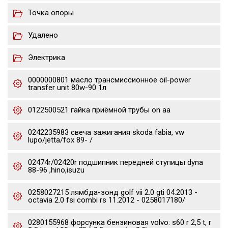
Точка опоры
Удалено
Электрика
0000000801 масло трансмиссионное oil-power
transfer unit 80w-90 1л
0122500521 гайка приёмной трубы on aa
0242235983 свеча зажигания skoda fabia, vw
lupo/jetta/fox 89- /
02474r/02420r подшипник передней ступицы dyna
88-96 ,hino,isuzu
0258027215 лямбда-зонд golf vii 2.0 gti 04.2013 -
octavia 2.0 fsi combi rs 11.2012 - 0258017180/
0280155968 форсунка бензиновая volvo: s60 r 2,5 t, r