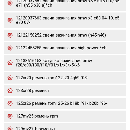
12120037582 свеча зажигания bmw x5 e70/5 f10/ x6
e71 (n55 b30 a)*ch
12120037663 свеча зажигания bmw x3 e83 04-10, x5
e70 07-
12122158252 свеча зажигания bmw (n45,n46)
12122455258 свеча зажигания high power *ch
12138616153 катушка зажигания bmw
f20/e90/f30/f10/f01/x1/x3/x5/x6
122xr20 ремень грm122-20 4g69 "03-
123xr28 ремень г
125xr26 ремень грm125-26 b18b "91-,b20b "96-
127my25 ремень грm
129my27-h ремень г