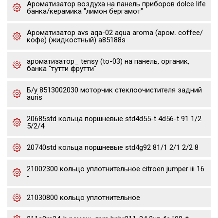
Ароматизатор воздуха на панель приборов dolce life
банка/керамика "лимон бергамот"
Ароматизатор avs aqa-02 aqua aroma (аром. coffee/
кофе) (жидкостный) a85188s
ароматизатор_ tensy (to-03) на панель, органик,
банка "тутти фрутти"
Б/у 8513002030 моторчик стеклоочистителя задний
auris
20685std кольца поршневые std4d55-t 4d56-t 91 1/2
5/2/4
20740std кольца поршневые std4g92 81/1 2/1 2/2 8
21002300 кольцо уплотнительное citroen jumper iii 16
-
21030800 кольцо уплотнительное