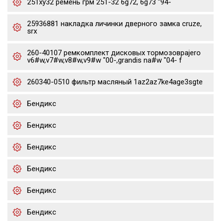
251xy32 ремень грм 251-32 6g72, 6g73 "94-
25936881 накладка личинки дверного замка cruze,
srx
260-40107 ремкомплект дисковых тормозовpajero
v6#w,v7#w,v8#w,v9#w "00-,grandis na#w "04- f
260340-0510 фильтр масляный 1az2az7ke4age3sgte
Бендикс
Бендикс
Бендикс
Бендикс
Бендикс
Бендикс