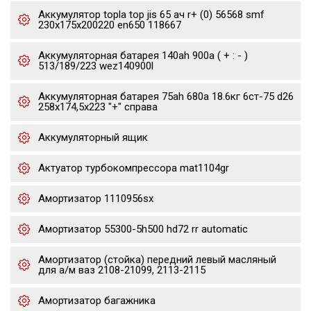
Аккумулятор topla top jis 65 ач r+ (0) 56568 smf
230x175x200220 en650 118667
Аккумуляторная батарея 140ah 900a ( + : - )
513/189/223 wez140900l
Аккумуляторная батарея 75ah 680a 18.6кг 6ст-75 d26
258x174,5x223 "+" справа
Аккумуляторный ящик
Актуатор турбокомпрессора mat1104gr
Амортизатор 1110956sx
Амортизатор 55300-5h500 hd72 rr automatic
Амортизатор (стойка) передний левый масляный
для а/м ваз 2108-21099, 2113-2115
Амортизатор багажника