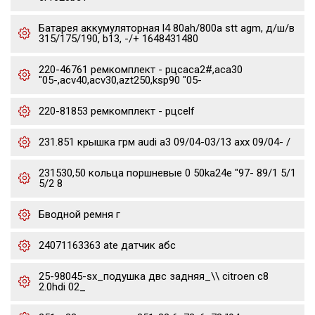
Батарея аккумуляторная l4 80ah/800a stt agm, д/ш/в
315/175/190, b13, -/+ 1648431480
220-46761 ремкомплект - рцсaca2#,aca30
"05-,acv40,acv30,azt250,ksp90 "05-
220-81853 ремкомплект - рцсelf
231.851 крышка грм audi a3 09/04-03/13 axx 09/04- /
231530,50 кольца поршневые 0 50ka24e "97- 89/1 5/1
5/2 8
Бводной ремня г
24071163363 ate датчик абс
25-98045-sx_подушка двс задняя_\\ citroen c8
2.0hdi 02_