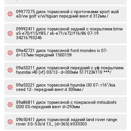
09977275 диск тормозной c проточками sport audi
a3/vw golf v/vi/tiguan передний вент.d 312мм./
09992411 диск тормозной задний с покрытием bmw
x5-e70/f15/f85 / x6-e71/e72/f16/86 07-19
34216793246
09a42721 диск тормозной ford mondeo iv 07-
d=137мм передний 1500159
09a53211 диск тормозной передний с уф покрытием
hyundai i40 (vf) 03/12- d=300мм 517123k110 ***/
09a53221 диск тормозной hyundai i30 07- r16"/kia
ceed 12- передний вент.d 300мм./
09a86811 диск тормозной с покраской mitsubishi
l200 05-передний вент d=293мм
09b50411 диск тормозной задний land rover range
rover 3.0-5.0i/d 13_ (d=365) lr033303