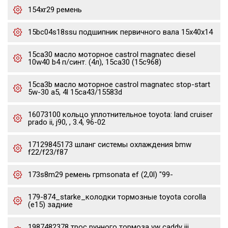
154xr29 ремень
15bc04s18ssu подшипник первичного вала 15x40x14
15ca30 масло моторное castrol magnatec diesel
10w40 b4 п/синт. (4л), 15ca30 (15c968)
15ca3b масло моторное castrol magnatec stop-start
5w-30 a5, 4l 15ca43/15583d
16073100 кольцо уплотнительное toyota: land cruiser
prado ii, j90, , 3.4, 96-02
17129845173 шланг системы охлаждения bmw
f22/f23/f87
173s8m29 ремень грmsonata ef (2,0l) "99-
179-874_starke_колодки тормозные toyota corolla
(e15) задние
1987482378 трос ручного тормоза vw caddy iii