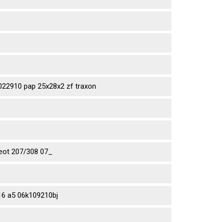
2910 pap 25x28x2 zf traxon
eot 207/308 07_
6 a5 06k109210bj