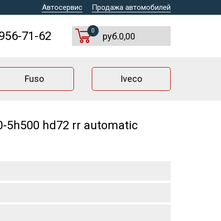
Автосервис
Продажа автомобилей
0
 956-71-62
руб.0,00
Fuso
Iveco
5h500 hd72 rr automatic