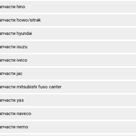
апчасти hino
апчасти howo/sitrak
апчасти hyundai
апчасти isuzu
апчасти iveco
апчасти jac
апчасти mitsubishi fuso canter
апчасти уаз
апчасти naveco
апчасти nemo