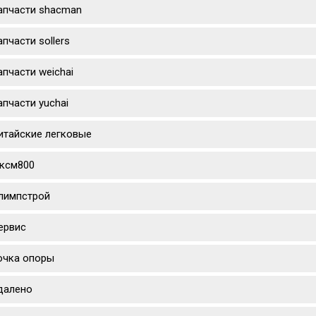
апчасти shacman
апчасти sollers
апчасти weichai
апчасти yuchai
итайские легковые
ксм800
лимпстрой
ервис
очка опоры
далено