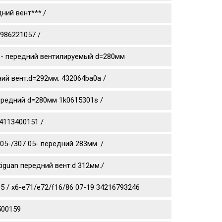
ний вент***./
0986221057 /
0 11- передний вентилируемый d=280мм
дний вент.d=292мм. 432064ba0a /
 передний d=280мм 1k0615301s /
4113400151 /
05-/307 05- передний 283мм. /
tiguan передний вент.d 312мм./
 / x6-e71/e72/f16/86 07-19 34216793246
500159