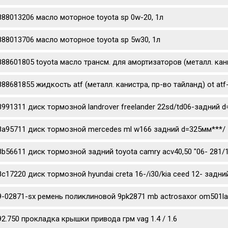
888013206 масло моторное toyota sp 0w-20, 1л
888013706 масло моторное toyota sp 5w30, 1л
888601805 toyota масло трансм. для амортизаторов (металл. канис
888681855 жидкость atf (металл. канистра, пр-во тайланд) ot atf
8991311 диск тормозной landrover freelander 22sd/td06-задний 
8a95711 диск тормозной mercedes ml w166 задний d=325мм***/
8b56611 диск тормозной задний toyota camry acv40,50 "06- 281/
8c17220 диск тормозной hyundai creta 16-/i30/kia ceed 12- задни
9-02871-sx ремень поликлиновой 9pk2871 mb actrosaxor om501l
92.750 прокладка крышки привода грм vag 1.4 / 1.6