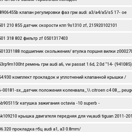
4l906455b клапан регулировки фаз грм audi: a3/a4/a5/s5 17- oe
501 210 855 датчик скорости кпп 9s1310 zf, 215920102101
501 318 802 фильтр zf 0501317403
501331188 подшипник скольжения/ втулка поршня вилки z0002702
53rp9m100ht ремень грм audi a6, vw passat 1.6d, 2.0d "14- (941085)
54.930 комплект прокладок и уплотнений клапанной крышки /
6-00181-sx_датчик положения коленвала_\\ citroen c4 08_, peug
6b905115r катушка зажигания octavia -10 superb -
6k109210 крышка двигателя передняя для vw,audi tiguan 2011-201
86.320 прокладка гбц audi a1, a3 0.8mm/