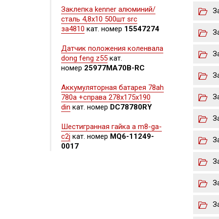
Заклепка kenner алюминий/
З
сталь 4,8х10 500шт src
за4810
кат. номер
15547274
З
Датчик положения коленвала
З
dong feng z55
кат.
номер
25977MA70B-RC
З
Аккумуляторная батарея 78ah
З
780a +справа 278x175x190
din
кат. номер
DC78780RY
З
Шестигранная гайка а m8-ga-
c2j
кат. номер
MQ6-11249-
З
0017
З
З
З