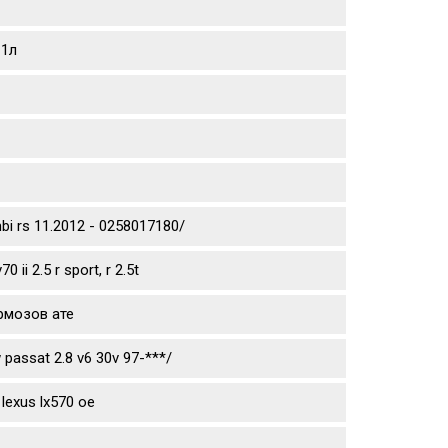
 1л
mbi rs 11.2012 - 0258017180/
ii 2.5 r sport, r 2.5t
рмозов ате
passat 2.8 v6 30v 97-***/
lexus lx570 oe