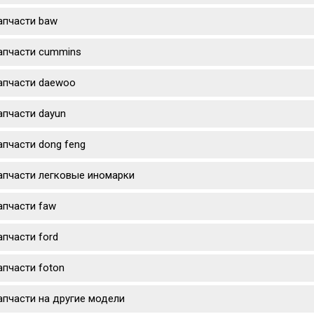
апчасти baw
апчасти cummins
апчасти daewoo
апчасти dayun
апчасти dong feng
апчасти легковые иномарки
апчасти faw
апчасти ford
апчасти foton
апчасти на другие модели