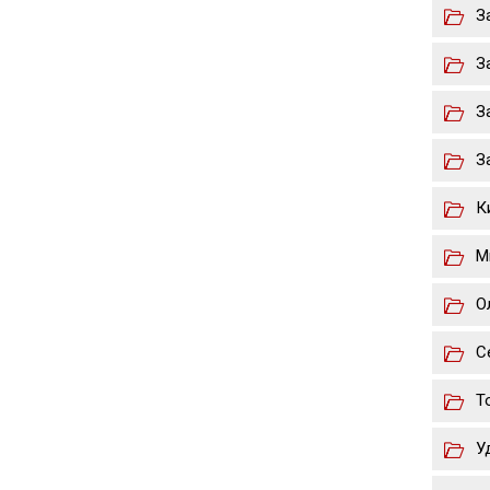
З
З
З
З
К
М
О
С
Т
У