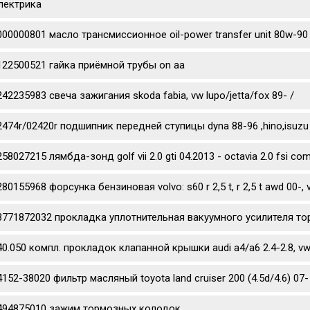
лектрика
000000801 масло трансмиссионное oil-power transfer unit 80w-90
122500521 гайка приёмной трубы on aa
242235983 свеча зажигания skoda fabia, vw lupo/jetta/fox 89- /
2474r/02420r подшипник передней ступицы dyna 88-96 ,hino,isuzu
58027215 лямбда-зонд golf vii 2.0 gti 04.2013 - octavia 2.0 fsi co
80155968 форсунка бензиновая volvo: s60 r 2,5 t, r 2,5 t awd 00-, v70 
3771872032 прокладка уплотнительная вакуумного усилителя то
40.050 компл. прокладок клапанной крышки audi a4/a6 2.4-2.8, vw 
4152-38020 фильтр масляный toyota land cruiser 200 (4.5d/4.6) 07- 
494875010 зажим тормозных колодок