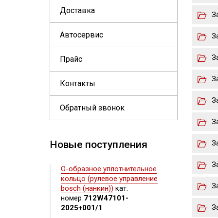
Доставка
З
Автосервис
З
З
Прайс
З
Контакты
З
Обратный звонок
З
Новые поступления
З
З
О-образное уплотнительное
кольцо (рулевое управление
З
bosch (нанкин))
кат.
номер
712W47101-
З
2025+001/1