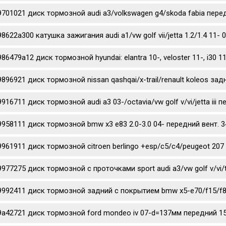
9701021 диск тормозной audi a3/volkswagen g4/skoda fabia перед
98622a300 катушка зажигания audi a1/vw golf vii/jetta 1.2/1.4 11- 
986479a12 диск тормозной hyundai: elantra 10-, veloster 11-, i3
9896921 диск тормозной nissan qashqai/x-trail/renault koleos за
9916711 диск тормозной audi a3 03-/octavia/vw golf v/vi/jetta iii
9958111 диск тормозной bmw x3 e83 2.0-3.0 04- передний вент. 3
9961911 диск тормозной citroen berlingo +esp/c5/c4/peugeot 207 
9977275 диск тормозной c проточками sport audi a3/vw golf v/vi/
9992411 диск тормозной задний с покрытием bmw x5-e70/f15/f85
9a42721 диск тормозной ford mondeo iv 07-d=137мм передний 1