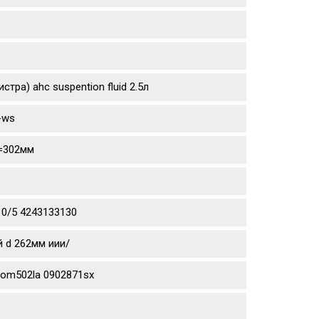
тра) ahc suspention fluid 2.5л
-ws
d=302мм
10/5 4243133130
й d 262мм иии/
aom502la 0902871sx