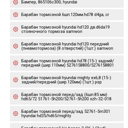
Бампер, 865106c300, hyundai
Барабан тормозной 6шп.120мм.hd78 d4ga, cr
Барабан тормозной hyundai hd120 дв.d6da19
стояночного тормоза samwon
Барабан тормозной hyundai hd120 передний
(пневмотормоза) (8 отверстий) (1шт.) samwon
Барабан тормозной hyundai hd78 (15-) задний/
передний (шир.110мм) 5276158800/5276158801
Барабан тормозной hyundai mighty ex6,8 (15-)
задний/передний (шир.120мм) (1шт.) psp
Барабан тормозной перед/зад (6шп.85 мм)
hd65/72 51761-5h200/52761-5h200 xzh-32-018
Барабан тормозной перед/зад 52761-5m301
hyundai hd35/hd65/mighty