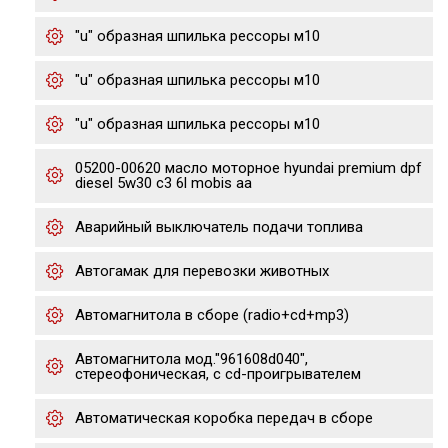
"u" образная шпилька рессоры м10
"u" образная шпилька рессоры м10
"u" образная шпилька рессоры м10
05200-00620 масло моторное hyundai premium dpf
diesel 5w30 c3 6l mobis aa
Аварийный выключатель подачи топлива
Автогамак для перевозки животных
Автомагнитола в сборе (radio+cd+mp3)
Автомагнитола мод."961608d040",
стереофоническая, с cd-проигрывателем
Автоматическая коробка передач в сборе