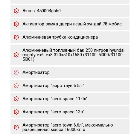
Акпп / 450004gbb0
Активатор замка двери левый хундай 78 мобис
Алюминиевая трубка кондиционера
Алюминиевый топливный бак 250 литров hyundai
mighty ex6, ex8 320х510х1680 (31100-5l000/31100-
5l001)
Амортизатор
Амортизатор "аэро таун 6.5л "
Амортизатор "aero space 11.0л"
Амортизатор "aero space 13л"
Амортизатор "aero town 6.6л", максимально
разрешенная масса 16000кг, х