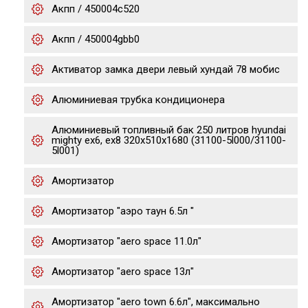
Акпп / 450004c520
Акпп / 450004gbb0
Активатор замка двери левый хундай 78 мобис
Алюминиевая трубка кондиционера
Алюминиевый топливный бак 250 литров hyundai
mighty ex6, ex8 320х510х1680 (31100-5l000/31100-
5l001)
Амортизатор
Амортизатор "аэро таун 6.5л "
Амортизатор "aero space 11.0л"
Амортизатор "aero space 13л"
Амортизатор "aero town 6.6л", максимально