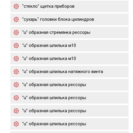
"стекло" щитка приборов
"сухарь" головки блока цилиндров
"u" образная стремянка рессоры
"u" образная шпилька м10
"u" образная шпилька м10
"u" образная шпилька натяжного винта
"u" образная шпилька рессоры
"u" образная шпилька рессоры
"u" образная шпилька рессоры
"u" образная шпилька рессоры