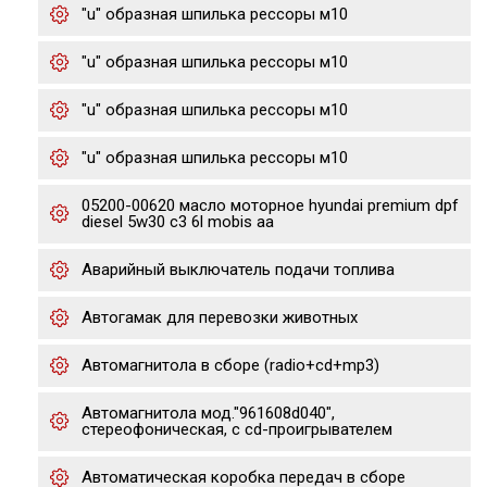
"u" образная шпилька рессоры м10
"u" образная шпилька рессоры м10
"u" образная шпилька рессоры м10
"u" образная шпилька рессоры м10
05200-00620 масло моторное hyundai premium dpf
diesel 5w30 c3 6l mobis aa
Аварийный выключатель подачи топлива
Автогамак для перевозки животных
Автомагнитола в сборе (radio+cd+mp3)
Автомагнитола мод."961608d040",
стереофоническая, с cd-проигрывателем
Автоматическая коробка передач в сборе