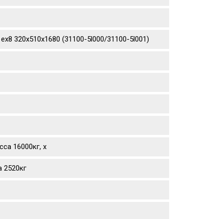
ex8 320х510х1680 (31100-5l000/31100-5l001)
са 16000кг, х
а 2520кг