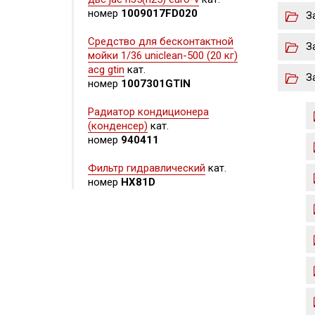
номер
1009017FD020
З
Средство для бесконтактной
З
мойки 1/36 uniclean-500 (20 кг)
acg gtin
кат.
З
номер
1007301GTIN
Радиатор кондиционера
(конденсер)
кат.
номер
940411
Фильтр гидравлический
кат.
номер
HX81D