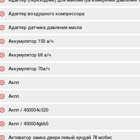
Адаптер (переходник) для манометра измерения давления 
Адаптер воздушного компрессора
Адаптер датчика давления масла
Аккумулятор 150 а/ч
Аккумулятор 68 а/ч
Аккумулятор 70а/ч
Акпп
Акпп
Акпп / 450004c520
Акпп / 450004gbb0
Активатор замка двери левый хундай 78 мобис