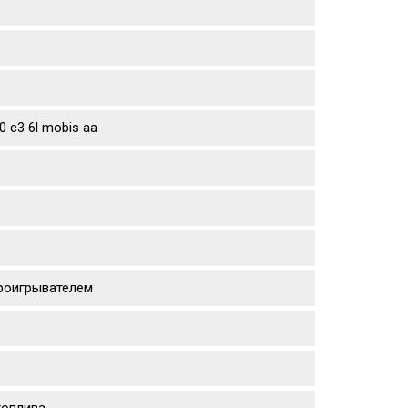
 c3 6l mobis aa
проигрывателем