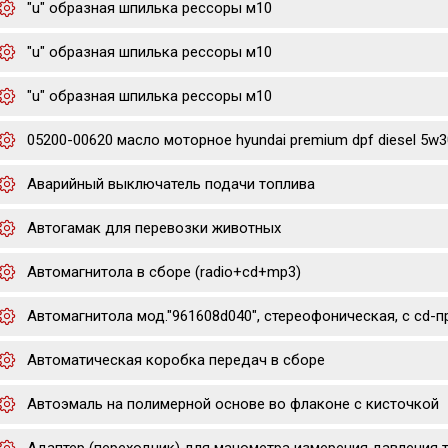
"u" образная шпилька рессоры м10
"u" образная шпилька рессоры м10
"u" образная шпилька рессоры м10
05200-00620 масло моторное hyundai premium dpf diesel 5w30
Аварийный выключатель подачи топлива
Автогамак для перевозки животных
Автомагнитола в сборе (radio+cd+mp3)
Автомагнитола мод."961608d040", стереофоническая, с cd-
Автоматическая коробка передач в сборе
Автоэмаль на полимерной основе во флаконе с кисточкой