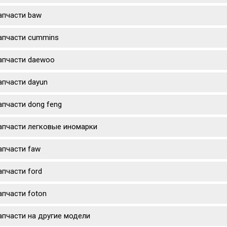
апчасти baw
апчасти cummins
апчасти daewoo
апчасти dayun
апчасти dong feng
апчасти легковые иномарки
апчасти faw
апчасти ford
апчасти foton
апчасти на другие модели