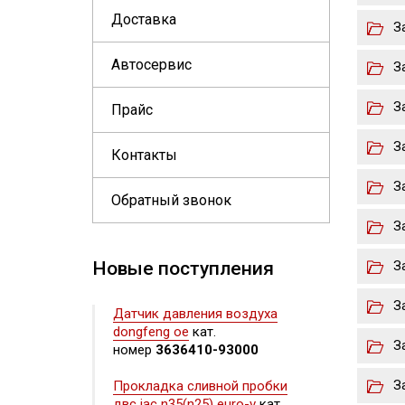
Доставка
З
Автосервис
З
З
Прайс
З
Контакты
З
Обратный звонок
З
Новые поступления
З
З
Датчик давления воздуха
dongfeng oe
кат.
З
номер
3636410-93000
З
Прокладка сливной пробки
двс jac n35(n25) euro-v
кат.