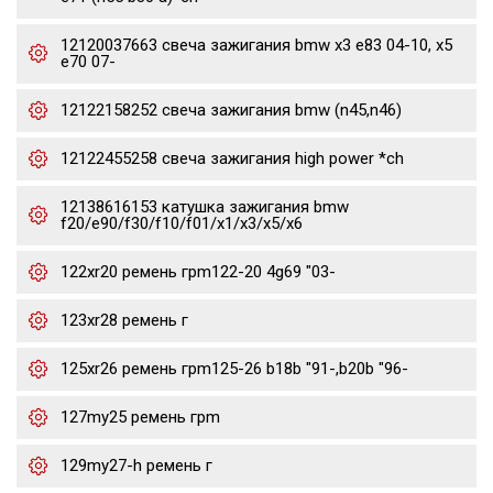
12120037663 свеча зажигания bmw x3 e83 04-10, x5
e70 07-
12122158252 свеча зажигания bmw (n45,n46)
12122455258 свеча зажигания high power *ch
12138616153 катушка зажигания bmw
f20/e90/f30/f10/f01/x1/x3/x5/x6
122xr20 ремень грm122-20 4g69 "03-
123xr28 ремень г
125xr26 ремень грm125-26 b18b "91-,b20b "96-
127my25 ремень грm
129my27-h ремень г