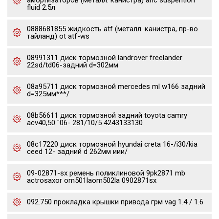
амортизаторов (металл. канистра) ahc suspention
fluid 2.5л
0888681855 жидкость atf (металл. канистра, пр-во
тайланд) ot atf-ws
08991311 диск тормозной landrover freelander
22sd/td06-задний d=302мм
08a95711 диск тормозной mercedes ml w166 задний
d=325мм***/
08b56611 диск тормозной задний toyota camry
acv40,50 "06- 281/10/5 4243133130
08c17220 диск тормозной hyundai creta 16-/i30/kia
ceed 12- задний d 262мм иии/
09-02871-sx ремень поликлиновой 9pk2871 mb
actrosaxor om501laom502la 0902871sx
092.750 прокладка крышки привода грм vag 1.4 / 1.6