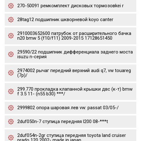
270-50091 ремкомплект дисковых тормозовkei r
28tag12 подшипник шкворневой koyo canter
2910003652600 патрубок от расширительного бачка
n20 bmw 5 (f10/f11) 2009-2015 17128651450
29590/22 подшипник дифференциала заднего моста
isuzu n-серия
2974002 рычаг передний верхний audi q7, vw touareg
(7p)/
299.770 прокладка клапанной крышки двс (к-т) bmw
f 3.5 11- (n55 b30) ***/
2999802 опора шаровая лев vw: passat 03/05-/
2duf050n-7 ступица передняя l200 08-***t
2duf054n-2gr ступица передняя toyota land cruiser
prado 120 2002- made in japan