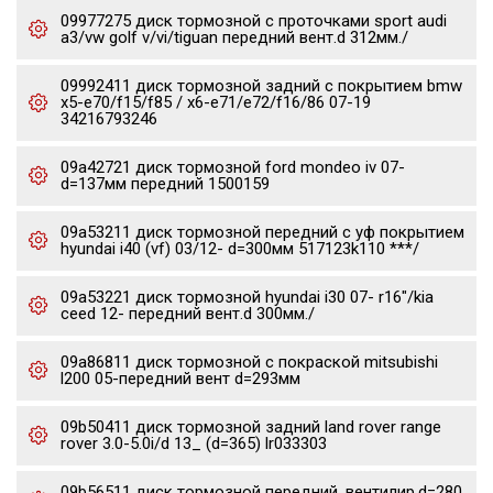
09977275 диск тормозной c проточками sport audi
a3/vw golf v/vi/tiguan передний вент.d 312мм./
09992411 диск тормозной задний с покрытием bmw
x5-e70/f15/f85 / x6-e71/e72/f16/86 07-19
34216793246
09a42721 диск тормозной ford mondeo iv 07-
d=137мм передний 1500159
09a53211 диск тормозной передний с уф покрытием
hyundai i40 (vf) 03/12- d=300мм 517123k110 ***/
09a53221 диск тормозной hyundai i30 07- r16"/kia
ceed 12- передний вент.d 300мм./
09a86811 диск тормозной с покраской mitsubishi
l200 05-передний вент d=293мм
09b50411 диск тормозной задний land rover range
rover 3.0-5.0i/d 13_ (d=365) lr033303
09b56511 диск тормозной передний, вентилир.d=280