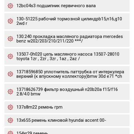
12bc04s3 подшипник первичного вала
130-51225 рабочий тормозной цилиндрb15,n16,g10
2wd r
130.240 прокладка масляного радиатора mercedes
benz w202/203/210/211/220 ***/
13507-0h020 цепь масляного насоса 13507-28010
toyota 1zr , 2zr , 3zr , 1az , 2az /
13718596850 уплотнитель паттрубка от интеркулера
верхний (к впускному коллектору)bmw 30d e71 *ch
13718626739 фильтр воздушный n20b20a f15/f16
2.8/4.0 bmw
137s8m22 ремень грm
13x655 ремень клиновой hyundai accent 00-
154xr29 ремень