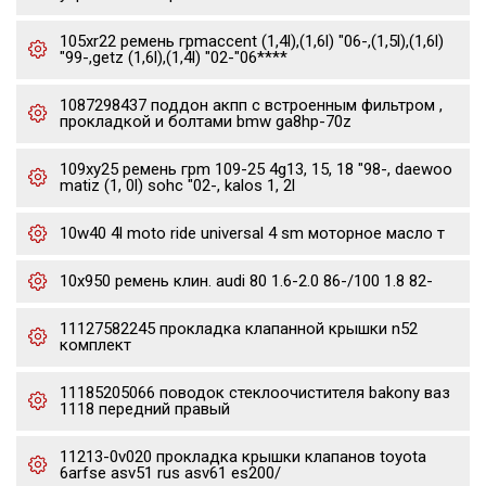
105xr22 ремень грmaccent (1,4l),(1,6l) "06-,(1,5l),(1,6l)
"99-,getz (1,6l),(1,4l) "02-"06****
1087298437 поддон акпп с встроенным фильтром ,
прокладкой и болтами bmw ga8hp-70z
109xy25 ремень грm 109-25 4g13, 15, 18 "98-, daewoo
matiz (1, 0l) sohc "02-, kalos 1, 2l
10w40 4l moto ride universal 4 sm моторное масло т
10x950 ремень клин. audi 80 1.6-2.0 86-/100 1.8 82-
11127582245 прокладка клапанной крышки n52
комплект
11185205066 поводок стеклоочистителя bakony ваз
1118 передний правый
11213-0v020 прокладка крышки клапанов toyota
6arfse asv51 rus asv61 es200/