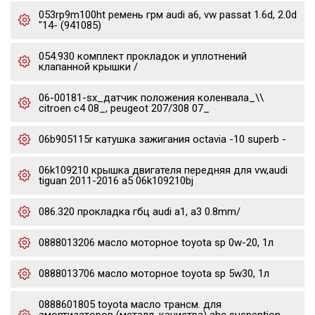
053rp9m100ht ремень грм audi a6, vw passat 1.6d, 2.0d
"14- (941085)
054.930 комплект прокладок и уплотнений
клапанной крышки /
06-00181-sx_датчик положения коленвала_\\
citroen c4 08_, peugeot 207/308 07_
06b905115r катушка зажигания octavia -10 superb -
06k109210 крышка двигателя передняя для vw,audi
tiguan 2011-2016 a5 06k109210bj
086.320 прокладка гбц audi a1, a3 0.8mm/
0888013206 масло моторное toyota sp 0w-20, 1л
0888013706 масло моторное toyota sp 5w30, 1л
0888601805 toyota масло трансм. для