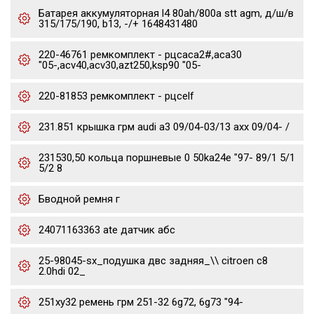
Батарея аккумуляторная l4 80ah/800a stt agm, д/ш/в
315/175/190, b13, -/+ 1648431480
220-46761 ремкомплект - рцсaca2#,aca30
"05-,acv40,acv30,azt250,ksp90 "05-
220-81853 ремкомплект - рцсelf
231.851 крышка грм audi a3 09/04-03/13 axx 09/04- /
231530,50 кольца поршневые 0 50ka24e "97- 89/1 5/1
5/2 8
Бводной ремня г
24071163363 ate датчик абс
25-98045-sx_подушка двс задняя_\\ citroen c8
2.0hdi 02_
251xy32 ремень грм 251-32 6g72, 6g73 "94-