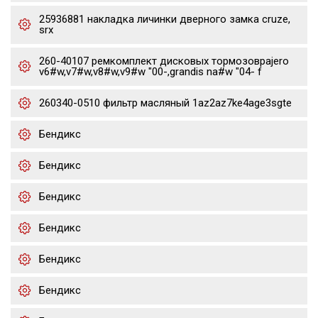
25936881 накладка личинки дверного замка cruze,
srx
260-40107 ремкомплект дисковых тормозовpajero
v6#w,v7#w,v8#w,v9#w "00-,grandis na#w "04- f
260340-0510 фильтр масляный 1az2az7ke4age3sgte
Бендикс
Бендикс
Бендикс
Бендикс
Бендикс
Бендикс