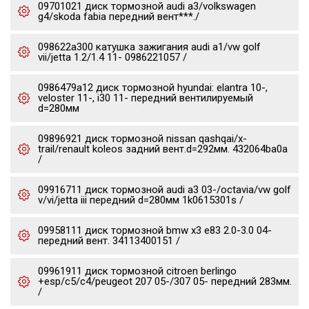
09701021 диск тормозной audi a3/volkswagen
g4/skoda fabia передний вент***./
098622a300 катушка зажигания audi a1/vw golf
vii/jetta 1.2/1.4 11- 0986221057 /
0986479a12 диск тормозной hyundai: elantra 10-,
veloster 11-, i30 11- передний вентилируемый
d=280мм
09896921 диск тормозной nissan qashqai/x-
trail/renault koleos задний вент.d=292мм. 432064ba0a
/
09916711 диск тормозной audi a3 03-/octavia/vw golf
v/vi/jetta iii передний d=280мм 1k0615301s /
09958111 диск тормозной bmw x3 e83 2.0-3.0 04-
передний вент. 34113400151 /
09961911 диск тормозной citroen berlingo
+esp/c5/c4/peugeot 207 05-/307 05- передний 283мм.
/