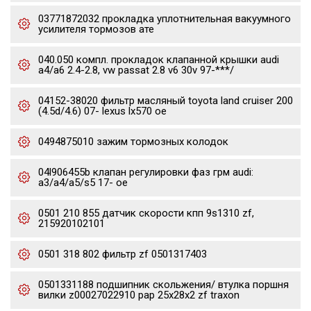
03771872032 прокладка уплотнительная вакуумного
усилителя тормозов ате
040.050 компл. прокладок клапанной крышки audi
a4/a6 2.4-2.8, vw passat 2.8 v6 30v 97-***/
04152-38020 фильтр масляный toyota land cruiser 200
(4.5d/4.6) 07- lexus lx570 oe
0494875010 зажим тормозных колодок
04l906455b клапан регулировки фаз грм audi:
a3/a4/a5/s5 17- oe
0501 210 855 датчик скорости кпп 9s1310 zf,
215920102101
0501 318 802 фильтр zf 0501317403
0501331188 подшипник скольжения/ втулка поршня
вилки z00027022910 pap 25x28x2 zf traxon