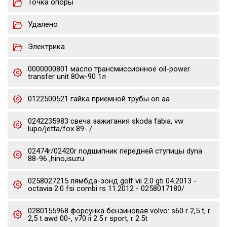
Точка опоры
Удалено
Электрика
0000000801 масло трансмиссионное oil-power
transfer unit 80w-90 1л
0122500521 гайка приёмной трубы on aa
0242235983 свеча зажигания skoda fabia, vw
lupo/jetta/fox 89- /
02474r/02420r подшипник передней ступицы dyna
88-96 ,hino,isuzu
0258027215 лямбда-зонд golf vii 2.0 gti 04.2013 -
octavia 2.0 fsi combi rs 11.2012 - 0258017180/
0280155968 форсунка бензиновая volvo: s60 r 2,5 t, r
2,5 t awd 00-, v70 ii 2.5 r sport, r 2.5t