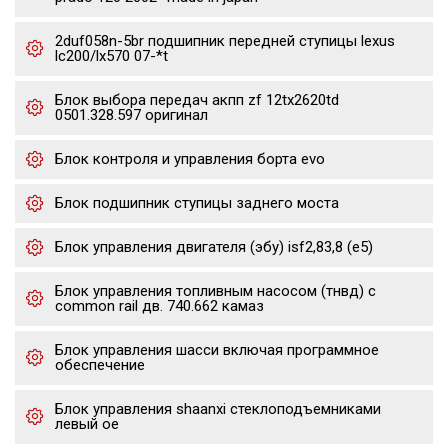
2duf058n-5br подшипник передней ступицы lexus
lc200/lx570 07-*t
Блок выбора передач акпп zf 12tx2620td
0501.328.597 оригинал
Блок контроля и управления борта evo
Блок подшипник ступицы заднего моста
Блок управления двигателя (эбу) isf2,83,8 (е5)
Блок управления топливным насосом (тнвд) с
common rail дв. 740.662 камаз
Блок управления шасси включая программное
обеспечение
Блок управления shaanxi стеклоподъемниками
левый oe