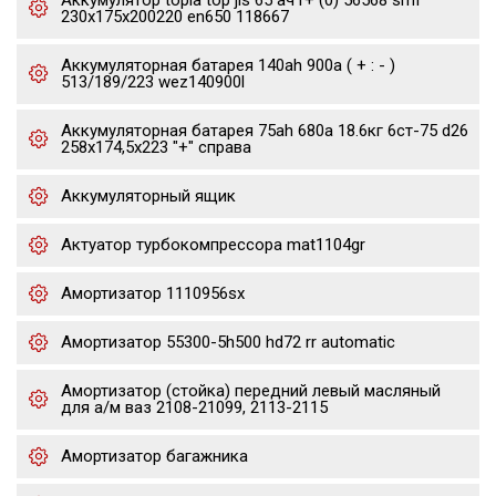
Аккумулятор topla top jis 65 ач r+ (0) 56568 smf
230x175x200220 en650 118667
Аккумуляторная батарея 140ah 900a ( + : - )
513/189/223 wez140900l
Аккумуляторная батарея 75ah 680a 18.6кг 6ст-75 d26
258x174,5x223 "+" справа
Аккумуляторный ящик
Актуатор турбокомпрессора mat1104gr
Амортизатор 1110956sx
Амортизатор 55300-5h500 hd72 rr automatic
Амортизатор (стойка) передний левый масляный
для а/м ваз 2108-21099, 2113-2115
Амортизатор багажника