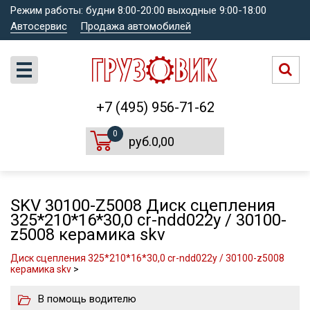
Режим работы: будни 8:00-20:00 выходные 9:00-18:00
Автосервис
Продажа автомобилей
+7 (495) 956-71-62
0
руб.0,00
SKV 30100-Z5008 Диск сцепления
325*210*16*30,0 cr-ndd022y / 30100-
z5008 керамика skv
Диск сцепления 325*210*16*30,0 cr-ndd022y / 30100-z5008
керамика skv
>
В помощь водителю