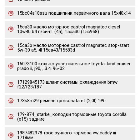
15bc04s18ssu подшипник первичного вала 15x40x14
15ca30 масло моторное castrol magnatec diesel
10w40 b4 п/синт. (4л), 15ca30 (15c968)
15ca3b масло моторное castrol magnatec stop-start
5w-30 a5, 4l 15ca43/15583d
16073100 кольцо уплотнительное toyota: land cruiser
prado ii, j90, , 3.4, 96-02
17129845173 шланг системы охлаждения bmw
f22/f23/f87
173s8m29 ремень грmsonata ef (2,0l) "99-
179-874_starke_колодки тормозные toyota corolla
(e15) задние
1987482378 трос ручного тормоза vw caddy iii
1718мм