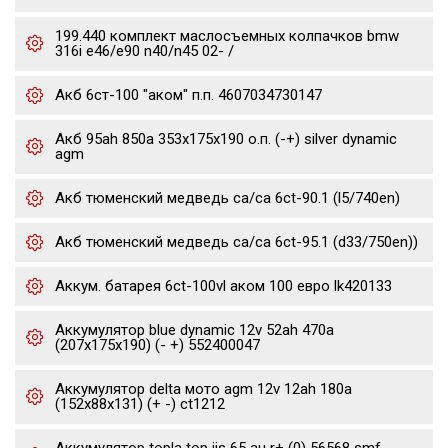
199.440 комплект маслосъемных колпачков bmw
316i e46/e90 n40/n45 02- /
Акб 6ст-100 "аком" п.п. 4607034730147
Акб 95ah 850a 353x175x190 о.п. (-+) silver dynamic
agm
Акб тюменский медведь ca/ca 6ct-90.1 (l5/740en)
Акб тюменский медведь ca/ca 6ct-95.1 (d33/750en))
Аккум. батарея 6ct-100vl аком 100 евро lk420133
Аккумулятор blue dynamic 12v 52ah 470a
(207x175x190) (- +) 552400047
Аккумулятор delta мото agm 12v 12ah 180a
(152x88x131) (+ -) ct1212