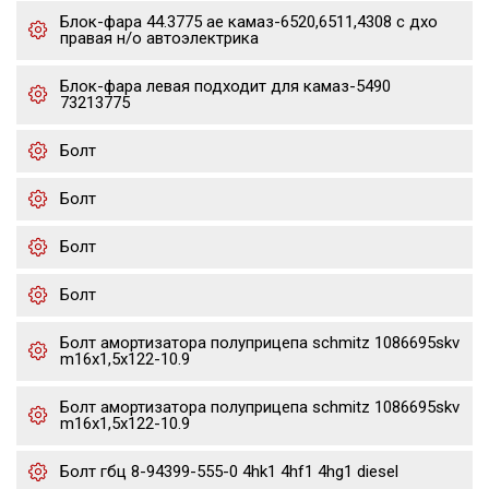
Блок-фара 44.3775 ae камаз-6520,6511,4308 с дхо
правая н/о автоэлектрика
Блок-фара левая подходит для камаз-5490
73213775
Болт
Болт
Болт
Болт
Болт амортизатора полуприцепа schmitz 1086695skv
m16x1,5х122-10.9
Болт амортизатора полуприцепа schmitz 1086695skv
m16x1,5х122-10.9
Болт гбц 8-94399-555-0 4hk1 4hf1 4hg1 diesel