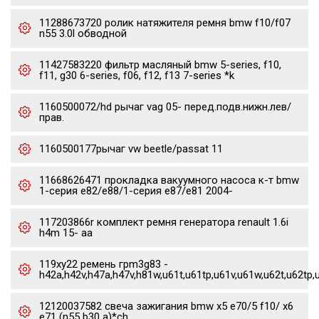
11288673720 ролик натяжителя ремня bmw f10/f07
n55 3.0l обводной
11427583220 фильтр масляный bmw 5-series, f10,
f11, g30 6-series, f06, f12, f13 7-series *k
1160500072/hd рычаг vag 05- перед.подв.нижн.лев/
прав.
1160500177рычаг vw beetle/passat 11
11668626471 прокладка вакуумного насоса к-т bmw
1-серия e82/e88/1-серия e87/e81 2004-
117203866r комплект ремня генератора renault 1.6i
h4m 15- aa
119xy22 ремень грm3g83 -
h42a,h42v,h47a,h47v,h81w,u61t,u61tp,u61v,u61w,u62t,u62tp,
12120037582 свеча зажигания bmw x5 e70/5 f10/ x6
e71 (n55 b30 a)*ch