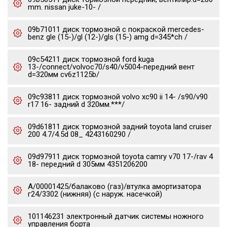
mm. nissan juke-10- /
09b71011 диск тормозной с покраской mercedes-
benz gle (15-)/gl (12-)/gls (15-) amg d=345*ch /
09c54211 диск тормозной ford kuga
13-/connect/volvoc70/s40/v5004-передний вент
d=320мм cv6z1125b/
09c93811 диск тормозной volvo xc90 ii 14- /s90/v90
r17 16- задний d 320мм.***/
09d61811 диск тормозной задний toyota land cruiser
200 4.7/4.5d 08_ 4243160290 /
09d97911 диск тормозной toyota camry v70 17-/rav 4
18- передний d 305мм 4351206200
А/00001425/балаково (газ)/втулка амортизатора
г24/3302 (нижняя) (с наруж. насечкой)
101146231 электронный датчик системы ножного
управления борта