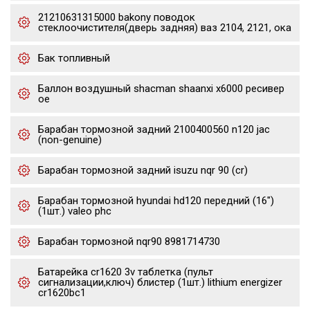
21210631315000 bakony поводок
стеклоочистителя(дверь задняя) ваз 2104, 2121, ока
Бак топливный
Баллон воздушный shacman shaanxi x6000 ресивер
oe
Барабан тормозной задний 2100400560 n120 jac
(non-genuine)
Барабан тормозной задний isuzu nqr 90 (cr)
Барабан тормозной hyundai hd120 передний (16")
(1шт.) valeo phc
Барабан тормозной nqr90 8981714730
Батарейка cr1620 3v таблетка (пульт
сигнализации,ключ) блистер (1шт.) lithium energizer
cr1620bc1