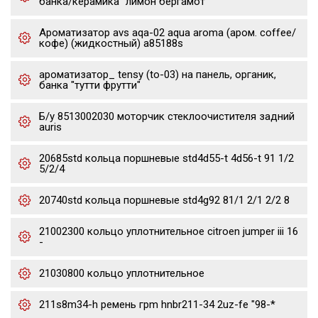
банка/керамика "лимон бергамот"
Ароматизатор avs aqa-02 aqua aroma (аром. coffee/
кофе) (жидкостный) a85188s
ароматизатор_ tensy (to-03) на панель, органик,
банка "тутти фрутти"
Б/у 8513002030 моторчик стеклоочистителя задний
auris
20685std кольца поршневые std4d55-t 4d56-t 91 1/2
5/2/4
20740std кольца поршневые std4g92 81/1 2/1 2/2 8
21002300 кольцо уплотнительное citroen jumper iii 16
-
21030800 кольцо уплотнительное
211s8m34-h ремень грm hnbr211-34 2uz-fe "98-*