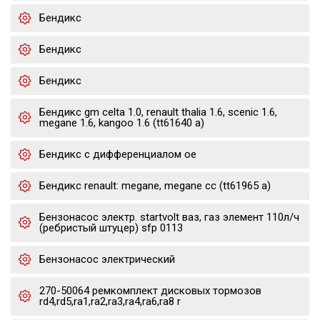
Бендикс
Бендикс
Бендикс
Бендикс gm celta 1.0, renault thalia 1.6, scenic 1.6,
megane 1.6, kangoo 1.6 (tt61640 a)
Бендикс с дифференциалом oe
Бендикс renault: megane, megane cc (tt61965 a)
Бензонасос электр. startvolt ваз, газ элемент 110л/ч
(ребристый штуцер) sfp 0113
Бензонасос электрический
270-50064 ремкомплект дисковых тормозов
rd4,rd5,ra1,ra2,ra3,ra4,ra6,ra8 r