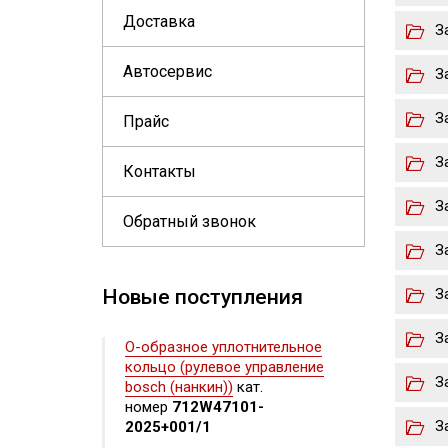
Доставка
З
Автосервис
З
З
Прайс
З
Контакты
З
Обратный звонок
З
Новые поступления
З
З
О-образное уплотнительное
кольцо (рулевое управление
З
bosch (нанкин))
кат.
номер
712W47101-
З
2025+001/1