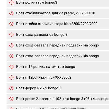
Болт ролика грм bongo3
Болт стабилизатора для kia pregio, k997960830
Болт стойки стабилизатора kia k2500/2700/2900
Болт сход развала kia bongo 3
Болт сход-развала передней подвески kia bongo
Болт сход-развала передней подвески kia bongo
Болт m12 ролика натяж. грм bongo
Болт m12bolt-hub,rh 0k40c-33062
Болт форсунки 2,9 bongo 3
Болт porter 2,starex h-1 (02-) kia bongo 3 (06-) маслоп