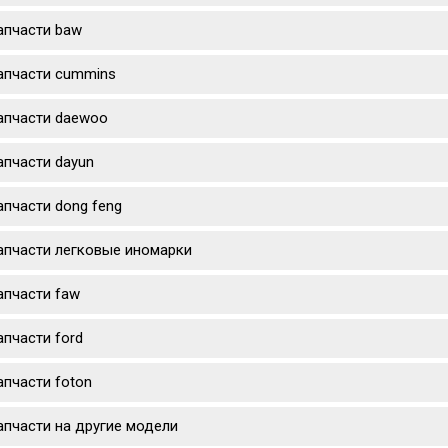
апчасти baw
апчасти cummins
апчасти daewoo
апчасти dayun
апчасти dong feng
апчасти легковые иномарки
апчасти faw
апчасти ford
апчасти foton
апчасти на другие модели