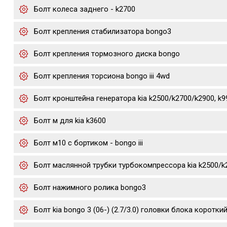
Болт колеса заднего - k2700
Болт крепления стабилизатора bongo3
Болт крепления тормозного диска bongo
Болт крепления торсиона bongo iii 4wd
Болт кронштейна генератора kia k2500/k2700/k2900, k
Болт м для kia k3600
Болт м10 с бортиком - bongo iii
Болт маслянной трубки турбокомпрессора kia k2500/k
Болт нажимного ролика bongo3
Болт kia bongo 3 (06-) (2.7/3.0) головки блока коротки