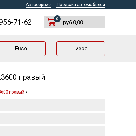
Автосервис
Продажа автомобилей
0
 956-71-62
руб.0,00
Fuso
Iveco
k3600 правый
3600 правый
>