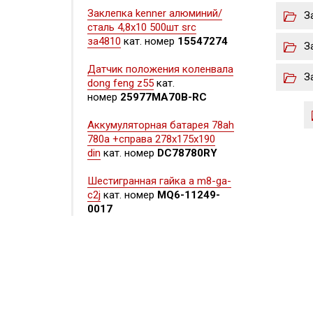
Заклепка kenner алюминий/
З
сталь 4,8х10 500шт src
за4810
кат. номер
15547274
З
Датчик положения коленвала
З
dong feng z55
кат.
номер
25977MA70B-RC
Аккумуляторная батарея 78ah
780a +справа 278x175x190
din
кат. номер
DC78780RY
Шестигранная гайка а m8-ga-
c2j
кат. номер
MQ6-11249-
0017