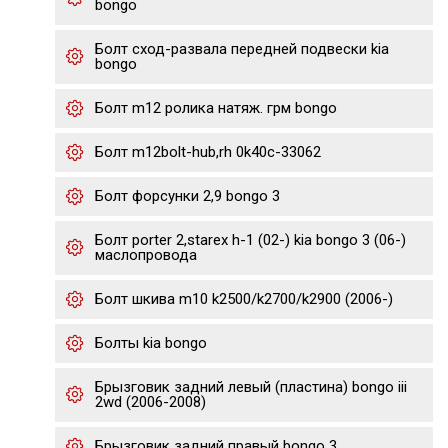
bongo
Болт сход-развала передней подвески kia
bongo
Болт m12 ролика натяж. грм bongo
Болт m12bolt-hub,rh 0k40c-33062
Болт форсунки 2,9 bongo 3
Болт porter 2,starex h-1 (02-) kia bongo 3 (06-)
маслопровода
Болт шкива m10 k2500/k2700/k2900 (2006-)
Болты kia bongo
Брызговик задний левый (пластина) bongo iii
2wd (2006-2008)
Брызговик задний правый bongo 3