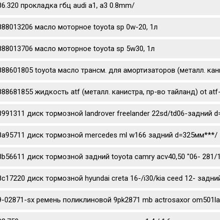
86.320 прокладка гбц audi a1, a3 0.8mm/
888013206 масло моторное toyota sp 0w-20, 1л
888013706 масло моторное toyota sp 5w30, 1л
888601805 toyota масло трансм. для амортизаторов (металл. канис
888681855 жидкость atf (металл. канистра, пр-во тайланд) ot atf
8991311 диск тормозной landrover freelander 22sd/td06-задний 
8a95711 диск тормозной mercedes ml w166 задний d=325мм***/
8b56611 диск тормозной задний toyota camry acv40,50 "06- 281/
8c17220 диск тормозной hyundai creta 16-/i30/kia ceed 12- задни
9-02871-sx ремень поликлиновой 9pk2871 mb actrosaxor om501l