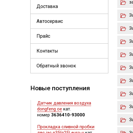
з
Доставка
З
Автосервис
З
Прайс
З
Контакты
З
Обратный звонок
З
З
Новые поступления
З
Датчик давления воздуха
З
dongfeng oe
кат.
номер
3636410-93000
З
Прокладка сливной пробки
двс jac n35(n25) euro-v
кат.
З