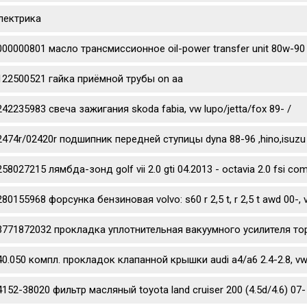
лектрика
000000801 масло трансмиссионное oil-power transfer unit 80w-90
122500521 гайка приёмной трубы on aa
242235983 свеча зажигания skoda fabia, vw lupo/jetta/fox 89- /
2474r/02420r подшипник передней ступицы dyna 88-96 ,hino,isuzu
58027215 лямбда-зонд golf vii 2.0 gti 04.2013 - octavia 2.0 fsi co
80155968 форсунка бензиновая volvo: s60 r 2,5 t, r 2,5 t awd 00-, v70 
3771872032 прокладка уплотнительная вакуумного усилителя то
40.050 компл. прокладок клапанной крышки audi a4/a6 2.4-2.8, vw 
4152-38020 фильтр масляный toyota land cruiser 200 (4.5d/4.6) 07- 