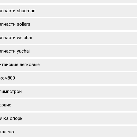
апчасти shacman
апчасти sollers
апчасти weichai
апчасти yuchai
итайские легковые
ксм800
лимпстрой
ервис
очка опоры
далено