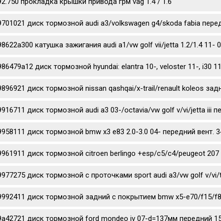
92.750 прокладка крышки привода грм vag 1.4 / 1.6
9701021 диск тормозной audi a3/volkswagen g4/skoda fabia перед
98622a300 катушка зажигания audi a1/vw golf vii/jetta 1.2/1.4 11- 
986479a12 диск тормозной hyundai: elantra 10-, veloster 11-, i3
9896921 диск тормозной nissan qashqai/x-trail/renault koleos за
9916711 диск тормозной audi a3 03-/octavia/vw golf v/vi/jetta iii
9958111 диск тормозной bmw x3 e83 2.0-3.0 04- передний вент. 3
9961911 диск тормозной citroen berlingo +esp/c5/c4/peugeot 207 
9977275 диск тормозной c проточками sport audi a3/vw golf v/vi/
9992411 диск тормозной задний с покрытием bmw x5-e70/f15/f85
9a42721 диск тормозной ford mondeo iv 07-d=137мм передний 1