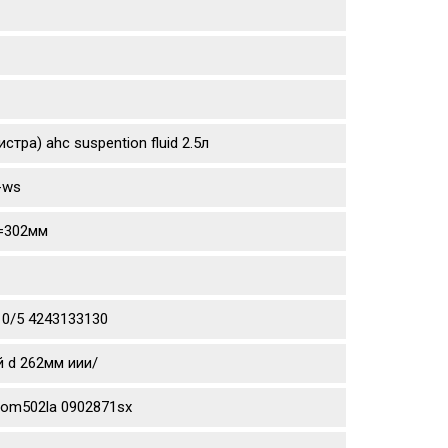
тра) ahc suspention fluid 2.5л
-ws
d=302мм
10/5 4243133130
й d 262мм иии/
aom502la 0902871sx