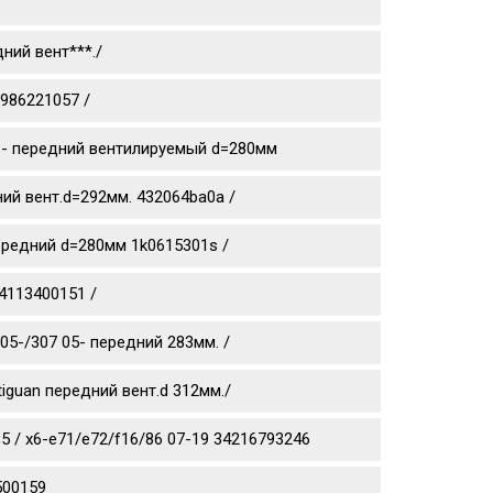
ний вент***./
0986221057 /
0 11- передний вентилируемый d=280мм
дний вент.d=292мм. 432064ba0a /
 передний d=280мм 1k0615301s /
4113400151 /
05-/307 05- передний 283мм. /
tiguan передний вент.d 312мм./
 / x6-e71/e72/f16/86 07-19 34216793246
500159