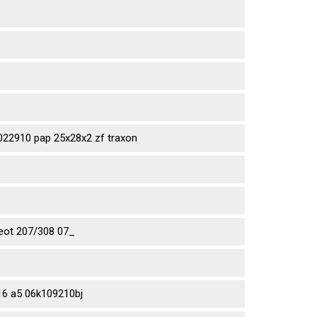
2910 pap 25x28x2 zf traxon
eot 207/308 07_
6 a5 06k109210bj