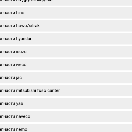
апчасти hino
апчасти howo/sitrak
апчасти hyundai
апчасти isuzu
апчасти iveco
апчасти jac
апчасти mitsubishi fuso canter
апчасти уаз
апчасти naveco
апчасти nemo