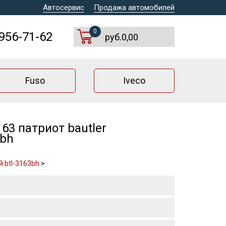
Автосервис
Продажа автомобилей
0
 956-71-62
руб.0,00
Fuso
Iveco
63 патриот bautler
3bh
 btl-3163bh
>