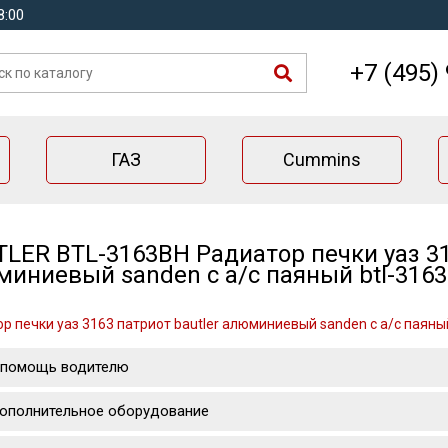
8:00
+7 (495)
ГАЗ
Cummins
LER BTL-3163BH Радиатор печки уаз 31
иниевый sanden с a/c паяный btl-316
р печки уаз 3163 патриот bautler алюминиевый sanden с a/c паяный
 помощь водителю
ополнительное оборудование