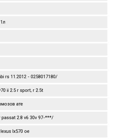
 1л
mbi rs 11.2012 - 0258017180/
ii 2.5 r sport, r 2.5t
рмозов ате
passat 2.8 v6 30v 97-***/
lexus lx570 oe