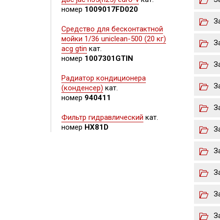
номер
1009017FD020
З
Средство для бесконтактной
мойки 1/36 uniclean-500 (20 кг)
З
acg gtin
кат.
номер
1007301GTIN
З
Радиатор кондиционера
З
(конденсер)
кат.
номер
940411
З
Фильтр гидравлический
кат.
номер
HX81D
З
З
З
З
З