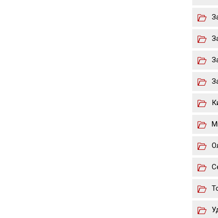
З
З
З
З
К
М
О
С
Т
У