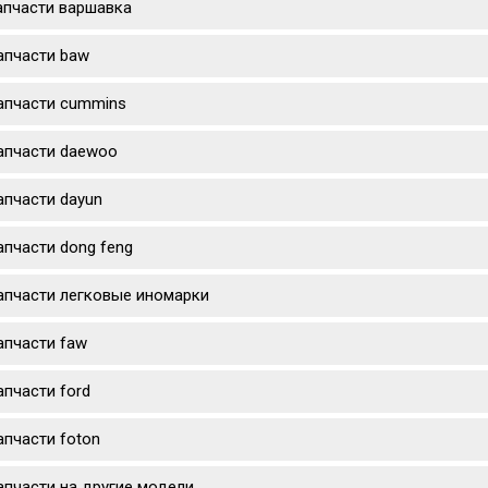
апчасти варшавка
апчасти baw
апчасти cummins
апчасти daewoo
апчасти dayun
апчасти dong feng
апчасти легковые иномарки
апчасти faw
апчасти ford
апчасти foton
апчасти на другие модели