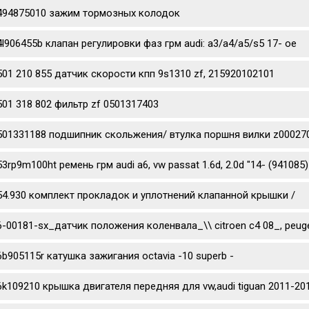
494875010 зажим тормозных колодок
4l906455b клапан регулировки фаз грм audi: a3/a4/a5/s5 17- oe
501 210 855 датчик скорости кпп 9s1310 zf, 215920102101
501 318 802 фильтр zf 0501317403
501331188 подшипник скольжения/ втулка поршня вилки z0002702
53rp9m100ht ремень грм audi a6, vw passat 1.6d, 2.0d "14- (941085)
54.930 комплект прокладок и уплотнений клапанной крышки /
6-00181-sx_датчик положения коленвала_\\ citroen c4 08_, peug
6b905115r катушка зажигания octavia -10 superb -
6k109210 крышка двигателя передняя для vw,audi tiguan 2011-201