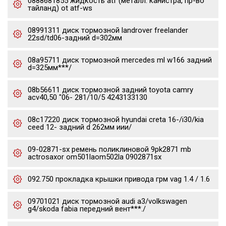
0888681855 жидкость atf (металл. канистра, пр-во
тайланд) ot atf-ws
08991311 диск тормозной landrover freelander
22sd/td06-задний d=302мм
08a95711 диск тормозной mercedes ml w166 задний
d=325мм***/
08b56611 диск тормозной задний toyota camry
acv40,50 "06- 281/10/5 4243133130
08c17220 диск тормозной hyundai creta 16-/i30/kia
ceed 12- задний d 262мм иии/
09-02871-sx ремень поликлиновой 9pk2871 mb
actrosaxor om501laom502la 0902871sx
092.750 прокладка крышки привода грм vag 1.4 / 1.6
09701021 диск тормозной audi a3/volkswagen
g4/skoda fabia передний вент***./