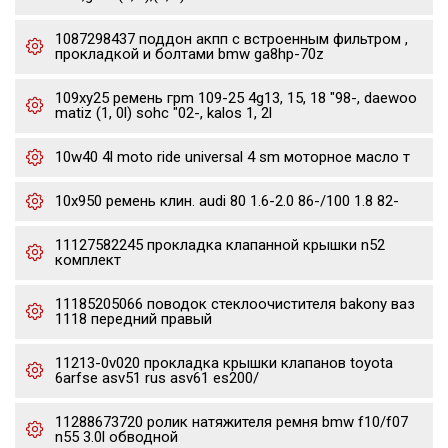
1087298437 поддон акпп с встроенным фильтром ,
прокладкой и болтами bmw ga8hp-70z
109xy25 ремень грm 109-25 4g13, 15, 18 "98-, daewoo
matiz (1, 0l) sohc "02-, kalos 1, 2l
10w40 4l moto ride universal 4 sm моторное масло т
10x950 ремень клин. audi 80 1.6-2.0 86-/100 1.8 82-
11127582245 прокладка клапанной крышки n52
комплект
11185205066 поводок стеклоочистителя bakony ваз
1118 передний правый
11213-0v020 прокладка крышки клапанов toyota
6arfse asv51 rus asv61 es200/
11288673720 ролик натяжителя ремня bmw f10/f07
n55 3.0l обводной