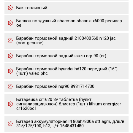
Бак топливный
Баллон воздушный shacman shaanxi x6000 ресивер
oe
Барабан тормозной задний 2100400560 n120 jac
(non-genuine)
Барабан тормозной задний isuzu nqr 90 (cr)
Барабан тормозной hyundai hd120 передний (16")
(1шт.) valeo phc
Барабан тормозной nqr90 8981714730
Батарейка cr1620 3v таблетка (пульт
сигнализации,ключ) блистер (1шт.) lithium energizer
cr1620bc1
Батарея аккумуляторная l4 80ah/800a stt agm, д/ш/в
315/175/190, b13, -/+ 1648431480