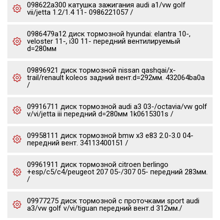
098622a300 катушка зажигания audi a1/vw golf
vii/jetta 1.2/1.4 11- 0986221057 /
0986479a12 диск тормозной hyundai: elantra 10-,
veloster 11-, i30 11- передний вентилируемый
d=280мм
09896921 диск тормозной nissan qashqai/x-
trail/renault koleos задний вент.d=292мм. 432064ba0a
/
09916711 диск тормозной audi a3 03-/octavia/vw golf
v/vi/jetta iii передний d=280мм 1k0615301s /
09958111 диск тормозной bmw x3 e83 2.0-3.0 04-
передний вент. 34113400151 /
09961911 диск тормозной citroen berlingo
+esp/c5/c4/peugeot 207 05-/307 05- передний 283мм.
/
09977275 диск тормозной c проточками sport audi
a3/vw golf v/vi/tiguan передний вент.d 312мм./