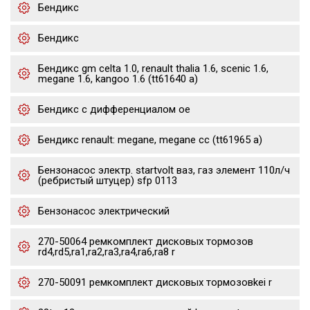
Бендикс
Бендикс
Бендикс gm celta 1.0, renault thalia 1.6, scenic 1.6,
megane 1.6, kangoo 1.6 (tt61640 a)
Бендикс с дифференциалом oe
Бендикс renault: megane, megane cc (tt61965 a)
Бензонасос электр. startvolt ваз, газ элемент 110л/ч
(ребристый штуцер) sfp 0113
Бензонасос электрический
270-50064 ремкомплект дисковых тормозов
rd4,rd5,ra1,ra2,ra3,ra4,ra6,ra8 r
270-50091 ремкомплект дисковых тормозовkei r