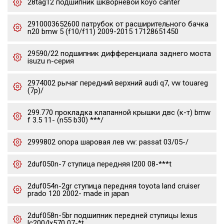
28tag12 подшипник шкворневой koyo canter
2910003652600 патрубок от расширительного бачка
n20 bmw 5 (f10/f11) 2009-2015 17128651450
29590/22 подшипник дифференциала заднего моста
isuzu n-серия
2974002 рычаг передний верхний audi q7, vw touareg
(7p)/
299.770 прокладка клапанной крышки двс (к-т) bmw
f 3.5 11- (n55 b30) ***/
2999802 опора шаровая лев vw: passat 03/05-/
2duf050n-7 ступица передняя l200 08-***t
2duf054n-2gr ступица передняя toyota land cruiser
prado 120 2002- made in japan
2duf058n-5br подшипник передней ступицы lexus
lc200/lx570 07-*t