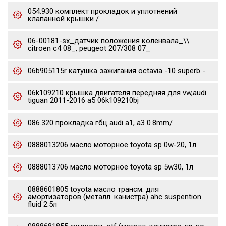
054.930 комплект прокладок и уплотнений
клапанной крышки /
06-00181-sx_датчик положения коленвала_\\
citroen c4 08_, peugeot 207/308 07_
06b905115r катушка зажигания octavia -10 superb -
06k109210 крышка двигателя передняя для vw,audi
tiguan 2011-2016 a5 06k109210bj
086.320 прокладка гбц audi a1, a3 0.8mm/
0888013206 масло моторное toyota sp 0w-20, 1л
0888013706 масло моторное toyota sp 5w30, 1л
0888601805 toyota масло трансм. для
амортизаторов (металл. канистра) ahc suspention
fluid 2.5л