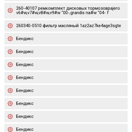
260-40107 ремкомплект дисковых тормозовpajero
v6#w,v7#w,v8#w,v9#w "00-,grandis na#w "04- f
260340-0510 фильтр масляный 1az2az7ke4age3sgte
Бендикс
Бендикс
Бендикс
Бендикс
Бендикс
Бендикс
Бендикс
Бендикс