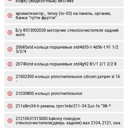
кофе) (жидкостный) a85188s
ароматизатор_ tensy (to-03) на панель, органик,
банка "тутти фрутти"
Б/у 8513002030 моторчик стеклоочистителя задний
auris
20685std кольца поршневые std4d55-t 4d56-t 91 1/2
5/2/4
20740std кольца поршневые std4g92 81/1 2/1 2/2 8
21002300 кольцо уплотнительное citroen jumper iii 16
-
21030800 кольцо уплотнительное
211s8m34-h ремень грm hnbr211-34 2uz-fe "98-*
21210631315000 bakony поводок
стеклоочистителя(дверь задняя) ваз 2104, 2121, ока