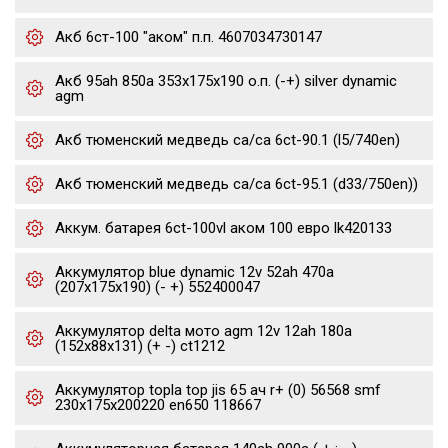
Акб 6ст-100 "аком" п.п. 4607034730147
Акб 95ah 850a 353x175x190 о.п. (-+) silver dynamic
agm
Акб тюменский медведь ca/ca 6ct-90.1 (l5/740en)
Акб тюменский медведь ca/ca 6ct-95.1 (d33/750en))
Аккум. батарея 6ct-100vl аком 100 евро lk420133
Аккумулятор blue dynamic 12v 52ah 470a
(207x175x190) (- +) 552400047
Аккумулятор delta мото agm 12v 12ah 180a
(152x88x131) (+ -) ct1212
Аккумулятор topla top jis 65 ач r+ (0) 56568 smf
230x175x200220 en650 118667