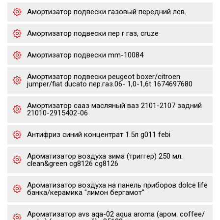
Амортизатор подвески газовый передний лев.
Амортизатор подвески пер r газ, cruze
Амортизатор подвески mm-10084
Амортизатор подвески peugeot boxer/citroen
jumper/fiat ducato пер.газ.06- 1,0-1,6t 1674697680
Амортизатор сааз масляный ваз 2101-2107 задний
21010-2915402-06
Антифриз синий концентрат 1.5л g011 febi
Ароматизатор воздуха зима (триггер) 250 мл.
clean&green cg8126 cg8126
Ароматизатор воздуха на панель приборов dolce life
банка/керамика "лимон бергамот"
Ароматизатор avs aqa-02 aqua aroma (аром. coffee/