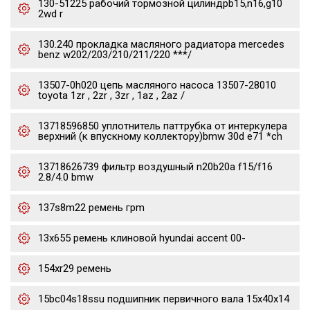
130-51225 рабочий тормозной цилиндрb15,n16,g10
2wd r
130.240 прокладка масляного радиатора mercedes
benz w202/203/210/211/220 ***/
13507-0h020 цепь масляного насоса 13507-28010
toyota 1zr , 2zr , 3zr , 1az , 2az /
13718596850 уплотнитель паттрубка от интеркулера
верхний (к впускному коллектору)bmw 30d e71 *ch
13718626739 фильтр воздушный n20b20a f15/f16
2.8/4.0 bmw
137s8m22 ремень грm
13x655 ремень клиновой hyundai accent 00-
154xr29 ремень
15bc04s18ssu подшипник первичного вала 15x40x14