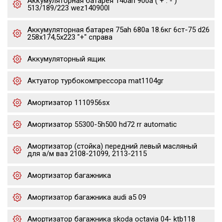
Аккумуляторная батарея 140ah 900a ( + : - )
513/189/223 wez140900l
Аккумуляторная батарея 75ah 680a 18.6кг 6ст-75 d26
258x174,5x223 "+" справа
Аккумуляторный ящик
Актуатор турбокомпрессора mat1104gr
Амортизатор 1110956sx
Амортизатор 55300-5h500 hd72 rr automatic
Амортизатор (стойка) передний левый масляный
для а/м ваз 2108-21099, 2113-2115
Амортизатор багажника
Амортизатор багажника audi a5 09
Амортизатор багажника skoda octavia 04- ktb118