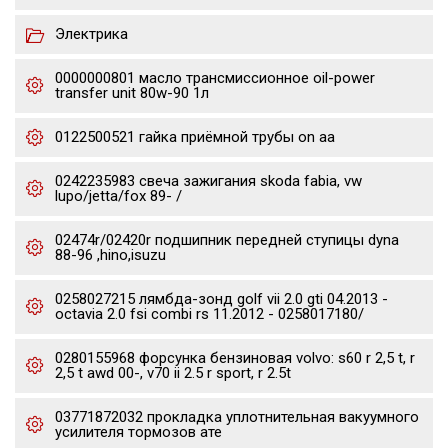
Электрика
0000000801 масло трансмиссионное oil-power
transfer unit 80w-90 1л
0122500521 гайка приёмной трубы on aa
0242235983 свеча зажигания skoda fabia, vw
lupo/jetta/fox 89- /
02474r/02420r подшипник передней ступицы dyna
88-96 ,hino,isuzu
0258027215 лямбда-зонд golf vii 2.0 gti 04.2013 -
octavia 2.0 fsi combi rs 11.2012 - 0258017180/
0280155968 форсунка бензиновая volvo: s60 r 2,5 t, r
2,5 t awd 00-, v70 ii 2.5 r sport, r 2.5t
03771872032 прокладка уплотнительная вакуумного
усилителя тормозов ате