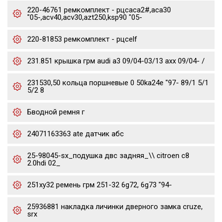
220-46761 ремкомплект - рцсaca2#,aca30
"05-,acv40,acv30,azt250,ksp90 "05-
220-81853 ремкомплект - рцсelf
231.851 крышка грм audi a3 09/04-03/13 axx 09/04- /
231530,50 кольца поршневые 0 50ka24e "97- 89/1 5/1
5/2 8
Бводной ремня г
24071163363 ate датчик абс
25-98045-sx_подушка двс задняя_\\ citroen c8
2.0hdi 02_
251xy32 ремень грм 251-32 6g72, 6g73 "94-
25936881 накладка личинки дверного замка cruze,
srx