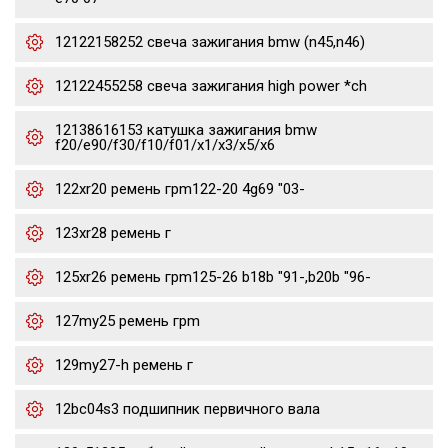
12122158252 свеча зажигания bmw (n45,n46)
12122455258 свеча зажигания high power *ch
12138616153 катушка зажигания bmw
f20/e90/f30/f10/f01/x1/x3/x5/x6
122xr20 ремень грm122-20 4g69 "03-
123xr28 ремень г
125xr26 ремень грm125-26 b18b "91-,b20b "96-
127my25 ремень грm
129my27-h ремень г
12bc04s3 подшипник первичного вала