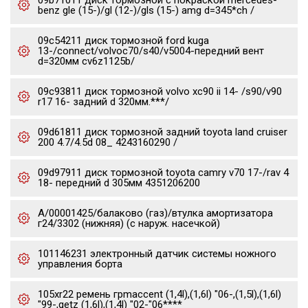
09b71011 диск тормозной с покраской mercedes-
benz gle (15-)/gl (12-)/gls (15-) amg d=345*ch /
09c54211 диск тормозной ford kuga
13-/connect/volvoc70/s40/v5004-передний вент
d=320мм cv6z1125b/
09c93811 диск тормозной volvo xc90 ii 14- /s90/v90
r17 16- задний d 320мм.***/
09d61811 диск тормозной задний toyota land cruiser
200 4.7/4.5d 08_ 4243160290 /
09d97911 диск тормозной toyota camry v70 17-/rav 4
18- передний d 305мм 4351206200
А/00001425/балаково (газ)/втулка амортизатора
г24/3302 (нижняя) (с наруж. насечкой)
101146231 электронный датчик системы ножного
управления борта
105xr22 ремень грmaccent (1,4l),(1,6l) "06-,(1,5l),(1,6l)
"99-,getz (1,6l),(1,4l) "02-"06****