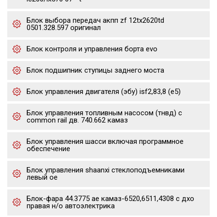
Блок выбора передач акпп zf 12tx2620td
0501.328.597 оригинал
Блок контроля и управления борта evo
Блок подшипник ступицы заднего моста
Блок управления двигателя (эбу) isf2,83,8 (е5)
Блок управления топливным насосом (тнвд) с
common rail дв. 740.662 камаз
Блок управления шасси включая программное
обеспечение
Блок управления shaanxi стеклоподъемниками
левый oe
Блок-фара 44.3775 ae камаз-6520,6511,4308 с дхо
правая н/о автоэлектрика