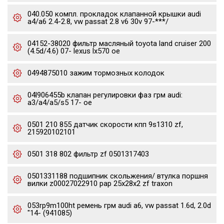
040.050 компл. прокладок клапанной крышки audi
a4/a6 2.4-2.8, vw passat 2.8 v6 30v 97-***/
04152-38020 фильтр масляный toyota land cruiser 200
(4.5d/4.6) 07- lexus lx570 oe
0494875010 зажим тормозных колодок
04l906455b клапан регулировки фаз грм audi:
a3/a4/a5/s5 17- oe
0501 210 855 датчик скорости кпп 9s1310 zf,
215920102101
0501 318 802 фильтр zf 0501317403
0501331188 подшипник скольжения/ втулка поршня
вилки z00027022910 pap 25x28x2 zf traxon
053rp9m100ht ремень грм audi a6, vw passat 1.6d, 2.0d
"14- (941085)