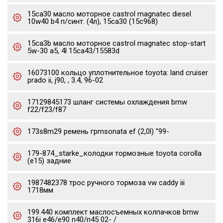
15ca30 масло моторное castrol magnatec diesel
10w40 b4 п/синт. (4л), 15ca30 (15c968)
15ca3b масло моторное castrol magnatec stop-start
5w-30 a5, 4l 15ca43/15583d
16073100 кольцо уплотнительное toyota: land cruiser
prado ii, j90, , 3.4, 96-02
17129845173 шланг системы охлаждения bmw
f22/f23/f87
173s8m29 ремень грmsonata ef (2,0l) "99-
179-874_starke_колодки тормозные toyota corolla
(e15) задние
1987482378 трос ручного тормоза vw caddy iii
1718мм
199.440 комплект маслосъемных колпачков bmw
316i e46/e90 n40/n45 02- /