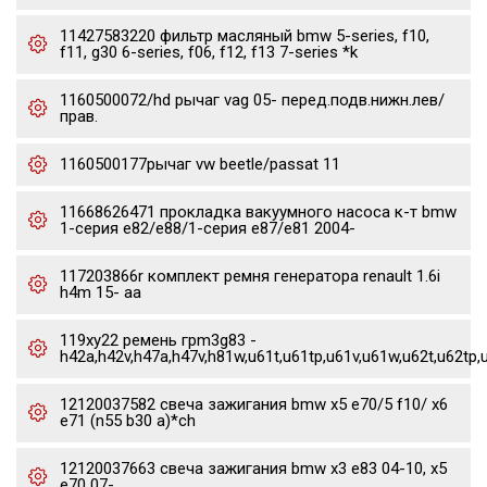
11427583220 фильтр масляный bmw 5-series, f10,
f11, g30 6-series, f06, f12, f13 7-series *k
1160500072/hd рычаг vag 05- перед.подв.нижн.лев/
прав.
1160500177рычаг vw beetle/passat 11
11668626471 прокладка вакуумного насоса к-т bmw
1-серия e82/e88/1-серия e87/e81 2004-
117203866r комплект ремня генератора renault 1.6i
h4m 15- aa
119xy22 ремень грm3g83 -
h42a,h42v,h47a,h47v,h81w,u61t,u61tp,u61v,u61w,u62t,u62tp,
12120037582 свеча зажигания bmw x5 e70/5 f10/ x6
e71 (n55 b30 a)*ch
12120037663 свеча зажигания bmw x3 e83 04-10, x5
e70 07-