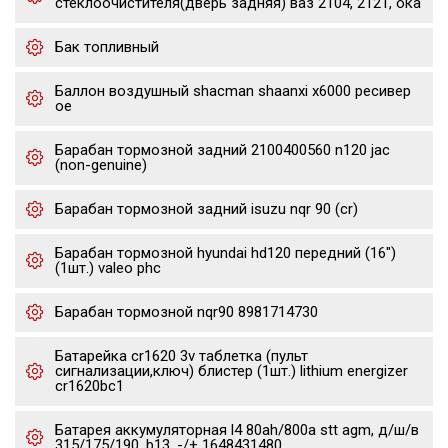
стеклоочистителя(дверь задняя) ваз 2104, 2121, ока
Бак топливный
Баллон воздушный shacman shaanxi x6000 ресивер
oe
Барабан тормозной задний 2100400560 n120 jac
(non-genuine)
Барабан тормозной задний isuzu nqr 90 (cr)
Барабан тормозной hyundai hd120 передний (16")
(1шт.) valeo phc
Барабан тормозной nqr90 8981714730
Батарейка cr1620 3v таблетка (пульт
сигнализации,ключ) блистер (1шт.) lithium energizer
cr1620bc1
Батарея аккумуляторная l4 80ah/800a stt agm, д/ш/в
315/175/190, b13, -/+ 1648431480