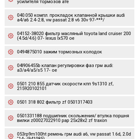
усилителя тормозов ате
040.050 компл. прокладок клапанной крышки audi
a4/a6 2.4-2.8, vw passat 2.8 v6 30v 97-***/
04152-38020 фильтр масляный toyota land cruiser 200
(4.5d/4.6) 07- lexus lx570 oe
0494875010 зажим тормозных колодок
04l906455b клапан регулировки фаз грм audi:
a3/a4/a5/s5 17- oe
0501 210 855 датчик скорости кпп 9s1310 zf,
215920102101
0501 318 802 фильтр zf 0501317403
0501331188 подшипник скольжения/ втулка поршня
вилки z00027022910 pap 25x28x2 zf traxon
053rp9m100ht ремень грм audi a6, vw passat 1.6d, 2.0d
"14- (941085)