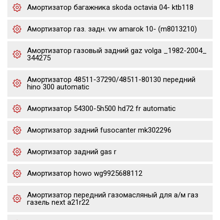
Амортизатор багажника skoda octavia 04- ktb118
Амортизатор газ. задн. vw amarok 10- (m8013210)
Амортизатор газовый задний gaz volga _1982-2004_
344275
Амортизатор 48511-37290/48511-80130 передний
hino 300 automatic
Амортизатор 54300-5h500 hd72 fr automatic
Амортизатор задний fusocanter mk302296
Амортизатор задний gas r
Амортизатор howo wg9925688112
Амортизатор передний газомасляный для а/м газ
газель next a21r22