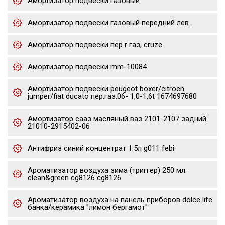
Амортизатор подвески газовый
Амортизатор подвески газовый передний лев.
Амортизатор подвески пер r газ, cruze
Амортизатор подвески mm-10084
Амортизатор подвески peugeot boxer/citroen
jumper/fiat ducato пер.газ.06- 1,0-1,6t 1674697680
Амортизатор сааз масляный ваз 2101-2107 задний
21010-2915402-06
Антифриз синий концентрат 1.5л g011 febi
Ароматизатор воздуха зима (триггер) 250 мл.
clean&green cg8126 cg8126
Ароматизатор воздуха на панель приборов dolce life
банка/керамика "лимон бергамот"