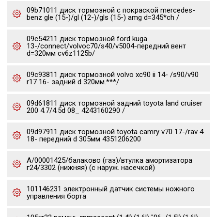
09b71011 диск тормозной с покраской mercedes-
benz gle (15-)/gl (12-)/gls (15-) amg d=345*ch /
09c54211 диск тормозной ford kuga
13-/connect/volvoc70/s40/v5004-передний вент
d=320мм cv6z1125b/
09c93811 диск тормозной volvo xc90 ii 14- /s90/v90
r17 16- задний d 320мм.***/
09d61811 диск тормозной задний toyota land cruiser
200 4.7/4.5d 08_ 4243160290 /
09d97911 диск тормозной toyota camry v70 17-/rav 4
18- передний d 305мм 4351206200
А/00001425/балаково (газ)/втулка амортизатора
г24/3302 (нижняя) (с наруж. насечкой)
101146231 электронный датчик системы ножного
управления борта