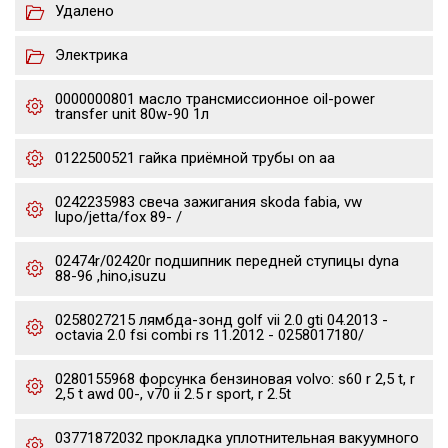
Удалено
Электрика
0000000801 масло трансмиссионное oil-power
transfer unit 80w-90 1л
0122500521 гайка приёмной трубы on aa
0242235983 свеча зажигания skoda fabia, vw
lupo/jetta/fox 89- /
02474r/02420r подшипник передней ступицы dyna
88-96 ,hino,isuzu
0258027215 лямбда-зонд golf vii 2.0 gti 04.2013 -
octavia 2.0 fsi combi rs 11.2012 - 0258017180/
0280155968 форсунка бензиновая volvo: s60 r 2,5 t, r
2,5 t awd 00-, v70 ii 2.5 r sport, r 2.5t
03771872032 прокладка уплотнительная вакуумного