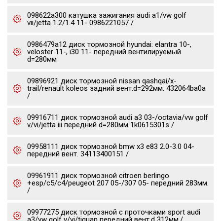
098622a300 катушка зажигания audi a1/vw golf
vii/jetta 1.2/1.4 11- 0986221057 /
0986479a12 диск тормозной hyundai: elantra 10-,
veloster 11-, i30 11- передний вентилируемый
d=280мм
09896921 диск тормозной nissan qashqai/x-
trail/renault koleos задний вент.d=292мм. 432064ba0a
/
09916711 диск тормозной audi a3 03-/octavia/vw golf
v/vi/jetta iii передний d=280мм 1k0615301s /
09958111 диск тормозной bmw x3 e83 2.0-3.0 04-
передний вент. 34113400151 /
09961911 диск тормозной citroen berlingo
+esp/c5/c4/peugeot 207 05-/307 05- передний 283мм.
/
09977275 диск тормозной c проточками sport audi
a3/vw golf v/vi/tiguan передний вент.d 312мм./