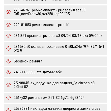
220-46761 ремкомплект - рцсaca2#,aca30
"05-,acv40,acv30,azt250,ksp90 "05-
220-81853 ремкомплект - рцсelf
231.851 крышка грм audi a3 09/04-03/13 axx 09/04- /
231530,50 кольца поршневые 0 50ka24e "97- 89/1 5/1
5/2 8
Бводной ремня г
24071163363 ate датчик абс
25-98045-sx_подушка двс задняя_\\ citroen c8
2.0hdi 02_
251xy32 ремень грм 251-32 6g72, 6g73 "94-
25936881 накладка личинки дверного замка cruze,