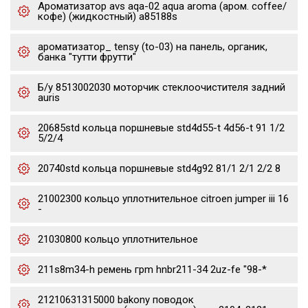
Ароматизатор avs aqa-02 aqua aroma (аром. coffee/
кофе) (жидкостный) a85188s
ароматизатор_ tensy (to-03) на панель, органик,
банка "тутти фрутти"
Б/у 8513002030 моторчик стеклоочистителя задний
auris
20685std кольца поршневые std4d55-t 4d56-t 91 1/2
5/2/4
20740std кольца поршневые std4g92 81/1 2/1 2/2 8
21002300 кольцо уплотнительное citroen jumper iii 16
-
21030800 кольцо уплотнительное
211s8m34-h ремень грm hnbr211-34 2uz-fe "98-*
21210631315000 bakony поводок