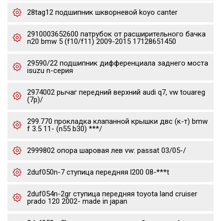
28tag12 подшипник шкворневой koyo canter
2910003652600 патрубок от расширительного бачка
n20 bmw 5 (f10/f11) 2009-2015 17128651450
29590/22 подшипник дифференциала заднего моста
isuzu n-серия
2974002 рычаг передний верхний audi q7, vw touareg
(7p)/
299.770 прокладка клапанной крышки двс (к-т) bmw
f 3.5 11- (n55 b30) ***/
2999802 опора шаровая лев vw: passat 03/05-/
2duf050n-7 ступица передняя l200 08-***t
2duf054n-2gr ступица передняя toyota land cruiser
prado 120 2002- made in japan