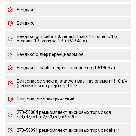
Бендикс
Бендикс
Бендикс gm celta 1.0, renault thalia 1.6, scenic 1.6,
megane 1.6, kangoo 1.6 (tt61640 a)
Бендикс с дифференциалом oe
Бендикс renault: megane, megane cc (tt61965 a)
Бензонасос электр. startvolt ваз, газ элемент 110л/ч
(ребристый штуцер) sfp 0113
Бензонасос электрический
270-50064 ремкомплект дисковых тормозов
rd4,rd5,ra1,ra2,ra3,ra4,ra6,ra8 r
270-50091 ремкомплект дисковых тормозовkei r