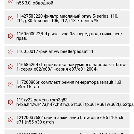
n55 3.0l обводной
11427583220 фильтр масляный bmw 5-series, f10,
f11, g30 6-series, f06, f12, f13 7-series *k
1160500072/hd рычаг vag 05- перед.подв.нижн.лев/
прав.
1160500177рычаг vw beetle/passat 11
11668626471 прокладка вакуумного насоса к-т bmw
1-серия e82/e88/1-серия e87/e81 2004-
117203866r комплект ремня генератора renault 1.6i
h4m 15- aa
119xy22 ремень грm3g83 -
h42a,h42v,h47a,h47v,h81w,u61t,u61tp,u61v,u61w,u62t,u62tp,
12120037582 свеча зажигания bmw x5 e70/5 f10/ x6
e71 (n55 b30 a)*ch