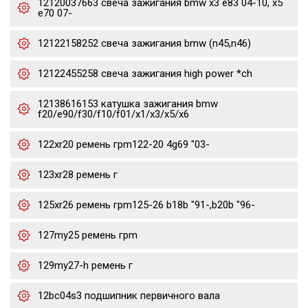
12120037663 свеча зажигания bmw x3 e83 04-10, x5
e70 07-
12122158252 свеча зажигания bmw (n45,n46)
12122455258 свеча зажигания high power *ch
12138616153 катушка зажигания bmw
f20/e90/f30/f10/f01/x1/x3/x5/x6
122xr20 ремень грm122-20 4g69 "03-
123xr28 ремень г
125xr26 ремень грm125-26 b18b "91-,b20b "96-
127my25 ремень грm
129my27-h ремень г
12bc04s3 подшипник первичного вала