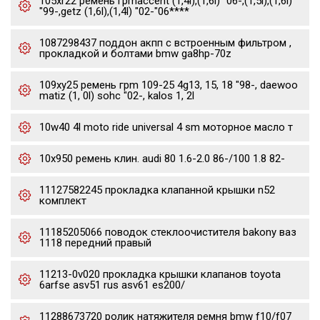
105xr22 ремень грmaccent (1,4l),(1,6l) "06-,(1,5l),(1,6l)
"99-,getz (1,6l),(1,4l) "02-"06****
1087298437 поддон акпп с встроенным фильтром ,
прокладкой и болтами bmw ga8hp-70z
109xy25 ремень грm 109-25 4g13, 15, 18 "98-, daewoo
matiz (1, 0l) sohc "02-, kalos 1, 2l
10w40 4l moto ride universal 4 sm моторное масло т
10x950 ремень клин. audi 80 1.6-2.0 86-/100 1.8 82-
11127582245 прокладка клапанной крышки n52
комплект
11185205066 поводок стеклоочистителя bakony ваз
1118 передний правый
11213-0v020 прокладка крышки клапанов toyota
6arfse asv51 rus asv61 es200/
11288673720 ролик натяжителя ремня bmw f10/f07