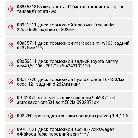
0888681855 жидкость atf (металл. канистра, пр-во
тайланд) ot atf-ws
08991311 диск тормозной landrover freelander
22sd/td06-задний d=302мм
08a95711 диск тормозной mercedes ml w166 задний
d=325мм***/
08b56611 диск тормозной задний toyota camry
acv40,50 "06- 281/10/5 4243133130
08c17220 диск тормозной hyundai creta 16-/i30/kia
ceed 12- задний d 262мм иии/
09-02871-sx ремень поликлиновой 9pk2871 mb
actrosaxor om501laom502la 0902871sx
092.750 прокладка крышки привода грм vag 1.4 / 1.6
09701021 диск тормозной audi a3/volkswagen
g4/skoda fabia передний вент***./