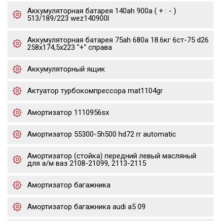
Аккумуляторная батарея 140ah 900a ( + : - )
513/189/223 wez140900l
Аккумуляторная батарея 75ah 680a 18.6кг 6ст-75 d26
258x174,5x223 "+" справа
Аккумуляторный ящик
Актуатор турбокомпрессора mat1104gr
Амортизатор 1110956sx
Амортизатор 55300-5h500 hd72 rr automatic
Амортизатор (стойка) передний левый масляный
для а/м ваз 2108-21099, 2113-2115
Амортизатор багажника
Амортизатор багажника audi a5 09