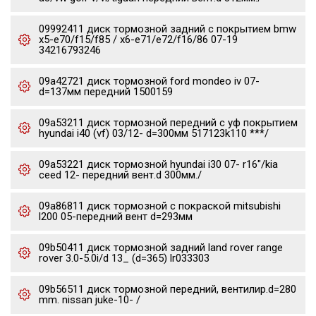
09992411 диск тормозной задний с покрытием bmw
x5-e70/f15/f85 / x6-e71/e72/f16/86 07-19
34216793246
09a42721 диск тормозной ford mondeo iv 07-
d=137мм передний 1500159
09a53211 диск тормозной передний с уф покрытием
hyundai i40 (vf) 03/12- d=300мм 517123k110 ***/
09a53221 диск тормозной hyundai i30 07- r16"/kia
ceed 12- передний вент.d 300мм./
09a86811 диск тормозной с покраской mitsubishi
l200 05-передний вент d=293мм
09b50411 диск тормозной задний land rover range
rover 3.0-5.0i/d 13_ (d=365) lr033303
09b56511 диск тормозной передний, вентилир.d=280
mm. nissan juke-10- /