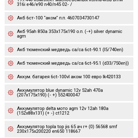
316i e46/e90 n40/n45 02- /
Акб 6ст-100 "аком" п.п. 4607034730147
Акб 95ah 850a 353x175x190 о.п. (-+) silver dynamic
agm
Акб тюменский медведь ca/ca 6ct-90.1 (l5/740en)
Акб тюменский медведь ca/ca 6ct-95.1 (d33/750en))
Аккум. батарея 6ct-100vl аком 100 евро lk420133
Аккумулятор blue dynamic 12v 52ah 470a
(207x175x190) (- +) 552400047
Аккумулятор delta мото agm 12v 12ah 180a
(152x88x131) (+ -) ct1212
Аккумулятор topla top jis 65 ач r+ (0) 56568 smf
230x175x200220 en650 118667