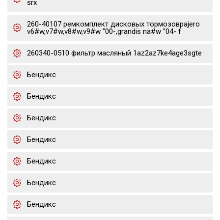
srx
260-40107 ремкомплект дисковых тормозовpajero
v6#w,v7#w,v8#w,v9#w "00-,grandis na#w "04- f
260340-0510 фильтр масляный 1az2az7ke4age3sgte
Бендикс
Бендикс
Бендикс
Бендикс
Бендикс
Бендикс
Бендикс