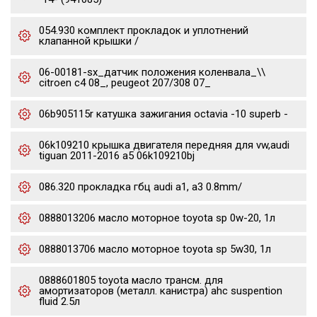
054.930 комплект прокладок и уплотнений
клапанной крышки /
06-00181-sx_датчик положения коленвала_\\
citroen c4 08_, peugeot 207/308 07_
06b905115r катушка зажигания octavia -10 superb -
06k109210 крышка двигателя передняя для vw,audi
tiguan 2011-2016 a5 06k109210bj
086.320 прокладка гбц audi a1, a3 0.8mm/
0888013206 масло моторное toyota sp 0w-20, 1л
0888013706 масло моторное toyota sp 5w30, 1л
0888601805 toyota масло трансм. для
амортизаторов (металл. канистра) ahc suspention
fluid 2.5л