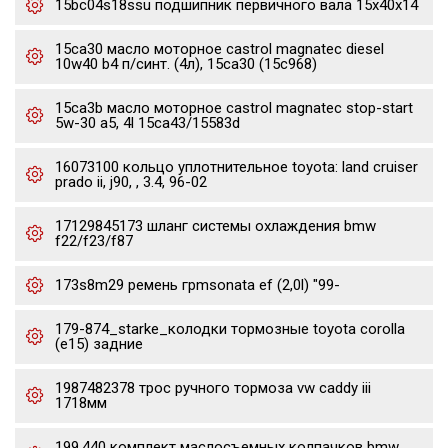
15bc04s18ssu подшипник первичного вала 15x40x14
15ca30 масло моторное castrol magnatec diesel
10w40 b4 п/синт. (4л), 15ca30 (15c968)
15ca3b масло моторное castrol magnatec stop-start
5w-30 a5, 4l 15ca43/15583d
16073100 кольцо уплотнительное toyota: land cruiser
prado ii, j90, , 3.4, 96-02
17129845173 шланг системы охлаждения bmw
f22/f23/f87
173s8m29 ремень грmsonata ef (2,0l) "99-
179-874_starke_колодки тормозные toyota corolla
(e15) задние
1987482378 трос ручного тормоза vw caddy iii
1718мм
199.440 комплект маслосъемных колпачков bmw