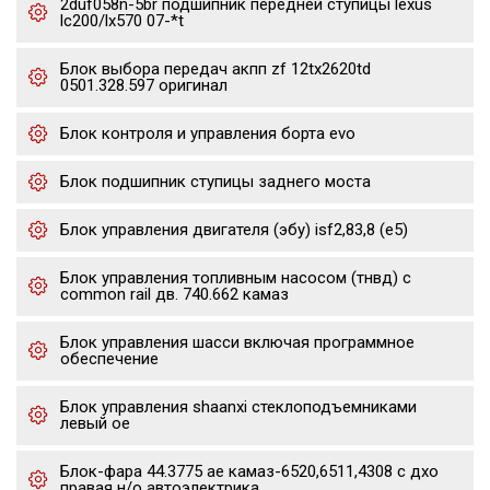
2duf058n-5br подшипник передней ступицы lexus
lc200/lx570 07-*t
Блок выбора передач акпп zf 12tx2620td
0501.328.597 оригинал
Блок контроля и управления борта evo
Блок подшипник ступицы заднего моста
Блок управления двигателя (эбу) isf2,83,8 (е5)
Блок управления топливным насосом (тнвд) с
common rail дв. 740.662 камаз
Блок управления шасси включая программное
обеспечение
Блок управления shaanxi стеклоподъемниками
левый oe
Блок-фара 44.3775 ae камаз-6520,6511,4308 с дхо
правая н/о автоэлектрика