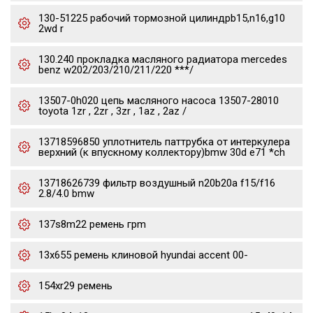
130-51225 рабочий тормозной цилиндрb15,n16,g10
2wd r
130.240 прокладка масляного радиатора mercedes
benz w202/203/210/211/220 ***/
13507-0h020 цепь масляного насоса 13507-28010
toyota 1zr , 2zr , 3zr , 1az , 2az /
13718596850 уплотнитель паттрубка от интеркулера
верхний (к впускному коллектору)bmw 30d e71 *ch
13718626739 фильтр воздушный n20b20a f15/f16
2.8/4.0 bmw
137s8m22 ремень грm
13x655 ремень клиновой hyundai accent 00-
154xr29 ремень