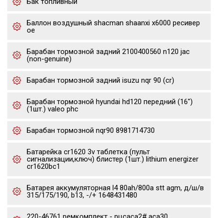
Бак топливный
Баллон воздушный shacman shaanxi x6000 ресивер
oe
Барабан тормозной задний 2100400560 n120 jac
(non-genuine)
Барабан тормозной задний isuzu nqr 90 (cr)
Барабан тормозной hyundai hd120 передний (16")
(1шт.) valeo phc
Барабан тормозной nqr90 8981714730
Батарейка cr1620 3v таблетка (пульт
сигнализации,ключ) блистер (1шт.) lithium energizer
cr1620bc1
Батарея аккумуляторная l4 80ah/800a stt agm, д/ш/в
315/175/190, b13, -/+ 1648431480
220-46761 ремкомплект - рцсaca2#,aca30