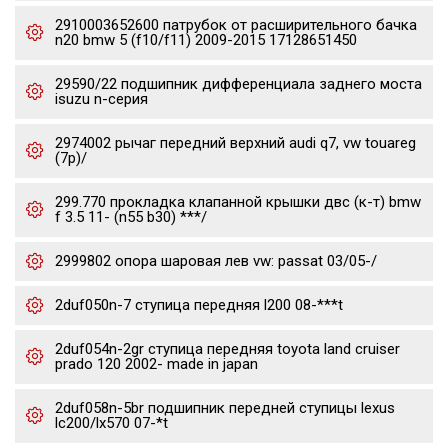
2910003652600 патрубок от расширительного бачка
n20 bmw 5 (f10/f11) 2009-2015 17128651450
29590/22 подшипник дифференциала заднего моста
isuzu n-серия
2974002 рычаг передний верхний audi q7, vw touareg
(7p)/
299.770 прокладка клапанной крышки двс (к-т) bmw
f 3.5 11- (n55 b30) ***/
2999802 опора шаровая лев vw: passat 03/05-/
2duf050n-7 ступица передняя l200 08-***t
2duf054n-2gr ступица передняя toyota land cruiser
prado 120 2002- made in japan
2duf058n-5br подшипник передней ступицы lexus
lc200/lx570 07-*t