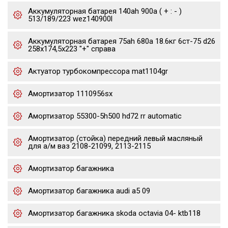
Аккумуляторная батарея 140ah 900a ( + : - )
513/189/223 wez140900l
Аккумуляторная батарея 75ah 680a 18.6кг 6ст-75 d26
258x174,5x223 "+" справа
Актуатор турбокомпрессора mat1104gr
Амортизатор 1110956sx
Амортизатор 55300-5h500 hd72 rr automatic
Амортизатор (стойка) передний левый масляный
для а/м ваз 2108-21099, 2113-2115
Амортизатор багажника
Амортизатор багажника audi a5 09
Амортизатор багажника skoda octavia 04- ktb118