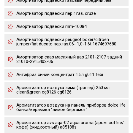
Амортизатор подвески газовый передний лев.
Амортизатор подвески пер r газ, cruze
Амортизатор подвески mm-10084
Амортизатор подвески peugeot boxer/citroen
jumper/fiat ducato пер.газ.06- 1,0-1,6t 1674697680
Амортизатор сааз масляный ваз 2101-2107 задний
21010-2915402-06
Антифриз синий концентрат 1.5л g011 febi
Ароматизатор воздуха зима (триггер) 250 мл.
clean&green cg8126 cg8126
Ароматизатор воздуха на панель приборов dolce life
банка/керамика "лимон бергамот"
Ароматизатор avs aqa-02 aqua aroma (аром. coffee/
кофе) (жидкостный) a85188s