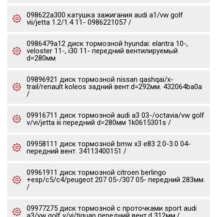
098622a300 катушка зажигания audi a1/vw golf
vii/jetta 1.2/1.4 11- 0986221057 /
0986479a12 диск тормозной hyundai: elantra 10-,
veloster 11-, i30 11- передний вентилируемый
d=280мм
09896921 диск тормозной nissan qashqai/x-
trail/renault koleos задний вент.d=292мм. 432064ba0a
/
09916711 диск тормозной audi a3 03-/octavia/vw golf
v/vi/jetta iii передний d=280мм 1k0615301s /
09958111 диск тормозной bmw x3 e83 2.0-3.0 04-
передний вент. 34113400151 /
09961911 диск тормозной citroen berlingo
+esp/c5/c4/peugeot 207 05-/307 05- передний 283мм.
/
09977275 диск тормозной c проточками sport audi
a3/vw golf v/vi/tiguan передний вент.d 312мм./