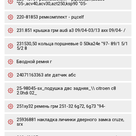
"05-,acv40,acv30,azt250,ksp90 "05-
220-81853 ремкомплект - рцсelf
231.851 крышка грм audi a3 09/04-03/13 axx 09/04- /
231530,50 кольца поршневые 0 50ka24e "97- 89/1 5/1
5/2 8
Бводной ремня г
24071163363 ate датчик абс
25-98045-sx_подушка двс задняя_\\ citroen c8
2.0hdi 02_
251xy32 ремень грм 251-32 6g72, 6g73 "94-
25936881 накладка личинки дверного замка cruze,
srx