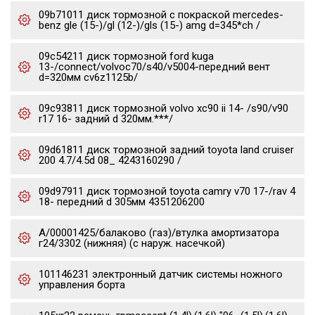
09b71011 диск тормозной с покраской mercedes-
benz gle (15-)/gl (12-)/gls (15-) amg d=345*ch /
09c54211 диск тормозной ford kuga
13-/connect/volvoc70/s40/v5004-передний вент
d=320мм cv6z1125b/
09c93811 диск тормозной volvo xc90 ii 14- /s90/v90
r17 16- задний d 320мм.***/
09d61811 диск тормозной задний toyota land cruiser
200 4.7/4.5d 08_ 4243160290 /
09d97911 диск тормозной toyota camry v70 17-/rav 4
18- передний d 305мм 4351206200
А/00001425/балаково (газ)/втулка амортизатора
г24/3302 (нижняя) (с наруж. насечкой)
101146231 электронный датчик системы ножного
управления борта