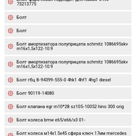
73213775
Болт
Болт
Болт амортизатора полуприцепа schmitz 1086695skv
m16x1,5х122-10.9
Болт амортизатора полуприцепа schmitz 1086695skv
m16x1,5х122-10.9
Болт гбц 8-94399-555-0 4hk1 4hf1 4hg1 diesel
Болт 90119-14080
Болт клапана egr m10*28 sz105-10052 hino 300 orig
Болт колеса bmw e65/e66/x3 01-
Болт колеса м14х1.5х45 сфера ключ 17мм mercedes