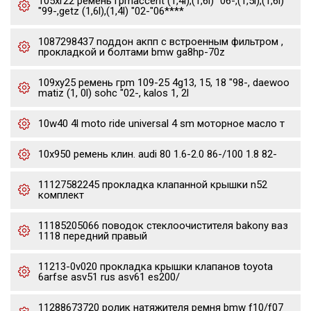
105xr22 ремень грmaccent (1,4l),(1,6l) "06-,(1,5l),(1,6l)
"99-,getz (1,6l),(1,4l) "02-"06****
1087298437 поддон акпп с встроенным фильтром ,
прокладкой и болтами bmw ga8hp-70z
109xy25 ремень грm 109-25 4g13, 15, 18 "98-, daewoo
matiz (1, 0l) sohc "02-, kalos 1, 2l
10w40 4l moto ride universal 4 sm моторное масло т
10x950 ремень клин. audi 80 1.6-2.0 86-/100 1.8 82-
11127582245 прокладка клапанной крышки n52
комплект
11185205066 поводок стеклоочистителя bakony ваз
1118 передний правый
11213-0v020 прокладка крышки клапанов toyota
6arfse asv51 rus asv61 es200/
11288673720 ролик натяжителя ремня bmw f10/f07