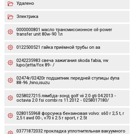
Удалено
Электрика
0000000801 масло трансмиссионное oil-power
transfer unit 80w-90 1л
0122500521 гайка приёмной трубы on aa
0242235983 свеча зажигания skoda fabia, vw
lupo/jetta/fox 89- /
02474r/02420r подшипник передней ступицы dyna
88-96 ,hino,isuzu
0258027215 лямбда-зонд golf vii 2.0 gti 04.2013 -
octavia 2.0 fsi combi rs 11.2012 - 0258017180/
0280155968 форсунка бензиновая volvo: s60 r 2,5 t, r
2,5 t awd 00-, v70 ii 2.5 r sport, r 2.5t
03771872032 прокладка уплотнительная вакуумного