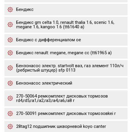
Бендикс
Бендикс gm celta 1.0, renault thalia 1.6, scenic 1.6,
megane 1.6, kangoo 1.6 (tt61640 a)
Бендикс с дифференциалом oe
Бендикс renault: megane, megane cc (tt61965 a)
Бензонасос электр. startvolt ваз, газ элемент 110л/ч
(ребристый штуцер) sfp 0113
Бензонасос электрический
270-50064 ремкомплект дисковых тормозов
rd4,rd5,ra1,ra2,ra3,ra4,ra6,ra8 r
270-50091 ремкомплект дисковых тормозовkei r
28tag12 подшипник шкворневой koyo canter