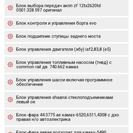
Блок выбора передач акпп zf 12tx2620td
0501.328.597 оригинал
Блок контроля и управления борта evo
Блок подшипник ступицы заднего моста
Блок управления двигателя (эбу) isf2,83,8 (е5)
Блок управления топливным насосом (тнвд) с
common rail дв. 740.662 камаз
Блок управления шасси включая программное
обеспечение
Блок управления shaanxi стеклоподъемниками
левый oe
Блок-фара 44.3775 ae камаз-6520,6511,4308 с дхо
правая н/о автоэлектрика
Блок-фара левая подходит для камаз-5490