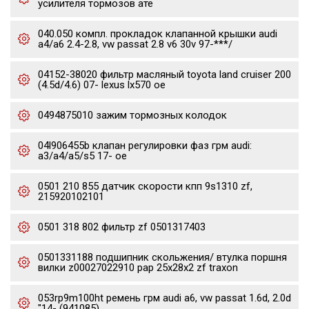
усилителя тормозов ате
040.050 компл. прокладок клапанной крышки audi
a4/a6 2.4-2.8, vw passat 2.8 v6 30v 97-***/
04152-38020 фильтр масляный toyota land cruiser 200
(4.5d/4.6) 07- lexus lx570 oe
0494875010 зажим тормозных колодок
04l906455b клапан регулировки фаз грм audi:
a3/a4/a5/s5 17- oe
0501 210 855 датчик скорости кпп 9s1310 zf,
215920102101
0501 318 802 фильтр zf 0501317403
0501331188 подшипник скольжения/ втулка поршня
вилки z00027022910 pap 25x28x2 zf traxon
053rp9m100ht ремень грм audi a6, vw passat 1.6d, 2.0d
"14- (941085)