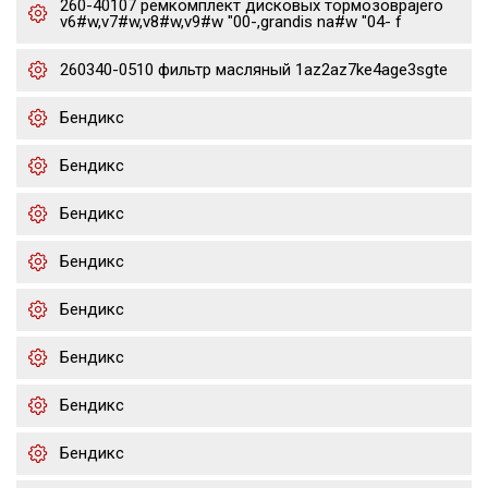
260-40107 ремкомплект дисковых тормозовpajero
v6#w,v7#w,v8#w,v9#w "00-,grandis na#w "04- f
260340-0510 фильтр масляный 1az2az7ke4age3sgte
Бендикс
Бендикс
Бендикс
Бендикс
Бендикс
Бендикс
Бендикс
Бендикс