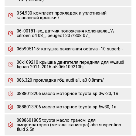
054.930 комплект прокладок и уплотнений
клапанной крышки /
06-00181-sx_датчик положения коленвала_\\
citroen c4 08_, peugeot 207/308 07_
06b905115r катушка зажигания octavia -10 superb -
06k109210 крышка двигателя передняя для vw,audi
tiguan 2011-2016 a5 06k109210bj
086.320 прокладка гбц audi a1, a3 0.8mm/
0888013206 масло моторное toyota sp 0w-20, 1л
0888013706 масло моторное toyota sp 5w30, 1л
0888601805 toyota масло трансм. для
амортизаторов (металл. канистра) ahc suspention
fluid 2.5л