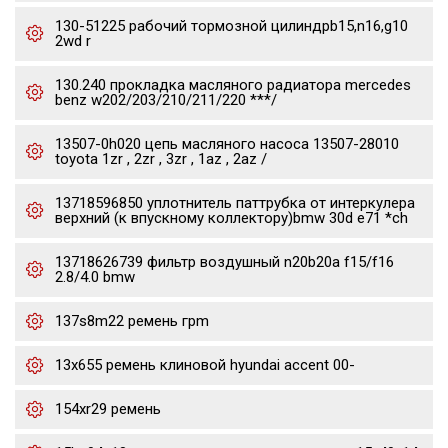
130-51225 рабочий тормозной цилиндрb15,n16,g10
2wd r
130.240 прокладка масляного радиатора mercedes
benz w202/203/210/211/220 ***/
13507-0h020 цепь масляного насоса 13507-28010
toyota 1zr , 2zr , 3zr , 1az , 2az /
13718596850 уплотнитель паттрубка от интеркулера
верхний (к впускному коллектору)bmw 30d e71 *ch
13718626739 фильтр воздушный n20b20a f15/f16
2.8/4.0 bmw
137s8m22 ремень грm
13x655 ремень клиновой hyundai accent 00-
154xr29 ремень