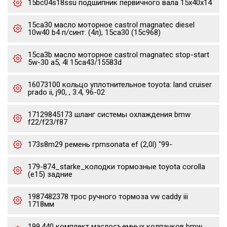
15bc04s18ssu подшипник первичного вала 15x40x14
15ca30 масло моторное castrol magnatec diesel
10w40 b4 п/синт. (4л), 15ca30 (15c968)
15ca3b масло моторное castrol magnatec stop-start
5w-30 a5, 4l 15ca43/15583d
16073100 кольцо уплотнительное toyota: land cruiser
prado ii, j90, , 3.4, 96-02
17129845173 шланг системы охлаждения bmw
f22/f23/f87
173s8m29 ремень грmsonata ef (2,0l) "99-
179-874_starke_колодки тормозные toyota corolla
(e15) задние
1987482378 трос ручного тормоза vw caddy iii
1718мм
199.440 комплект маслосъемных колпачков bmw