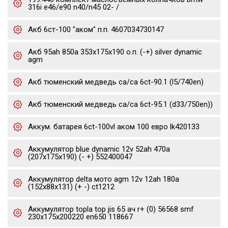
316i e46/e90 n40/n45 02- /
Акб 6ст-100 "аком" п.п. 4607034730147
Акб 95ah 850a 353x175x190 о.п. (-+) silver dynamic
agm
Акб тюменский медведь ca/ca 6ct-90.1 (l5/740en)
Акб тюменский медведь ca/ca 6ct-95.1 (d33/750en))
Аккум. батарея 6ct-100vl аком 100 евро lk420133
Аккумулятор blue dynamic 12v 52ah 470a
(207x175x190) (- +) 552400047
Аккумулятор delta мото agm 12v 12ah 180a
(152x88x131) (+ -) ct1212
Аккумулятор topla top jis 65 ач r+ (0) 56568 smf
230x175x200220 en650 118667