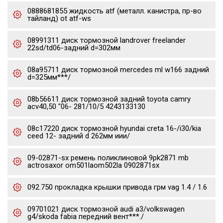
0888681855 жидкость atf (металл. канистра, пр-во
тайланд) ot atf-ws
08991311 диск тормозной landrover freelander
22sd/td06-задний d=302мм
08a95711 диск тормозной mercedes ml w166 задний
d=325мм***/
08b56611 диск тормозной задний toyota camry
acv40,50 "06- 281/10/5 4243133130
08c17220 диск тормозной hyundai creta 16-/i30/kia
ceed 12- задний d 262мм иии/
09-02871-sx ремень поликлиновой 9pk2871 mb
actrosaxor om501laom502la 0902871sx
092.750 прокладка крышки привода грм vag 1.4 / 1.6
09701021 диск тормозной audi a3/volkswagen
g4/skoda fabia передний вент***./