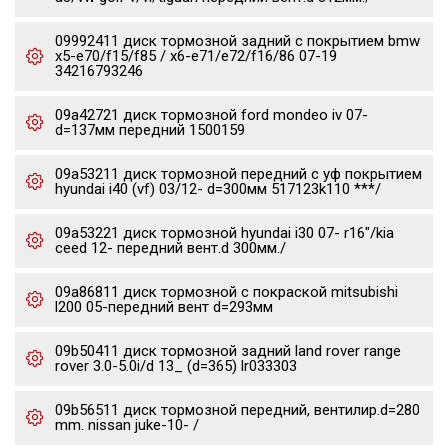
09992411 диск тормозной задний с покрытием bmw
x5-e70/f15/f85 / x6-e71/e72/f16/86 07-19
34216793246
09a42721 диск тормозной ford mondeo iv 07-
d=137мм передний 1500159
09a53211 диск тормозной передний с уф покрытием
hyundai i40 (vf) 03/12- d=300мм 517123k110 ***/
09a53221 диск тормозной hyundai i30 07- r16"/kia
ceed 12- передний вент.d 300мм./
09a86811 диск тормозной с покраской mitsubishi
l200 05-передний вент d=293мм
09b50411 диск тормозной задний land rover range
rover 3.0-5.0i/d 13_ (d=365) lr033303
09b56511 диск тормозной передний, вентилир.d=280
mm. nissan juke-10- /