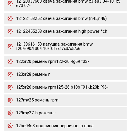
12120037663 свеча зажигания bmw x3 e83 04-10, x5
e70 07-
12122158252 свеча зажигания bmw (n45,n46)
12122455258 свеча зажигания high power *ch
12138616153 катушка зажигания bmw
f20/e90/f30/f10/f01/x1/x3/x5/x6
122xr20 ремень грm122-20 4g69 "03-
123xr28 ремень г
125xr26 ремень грm125-26 b18b "91-,b20b "96-
127my25 ремень грm
129my27-h ремень г
12bc04s3 подшипник первичного вала