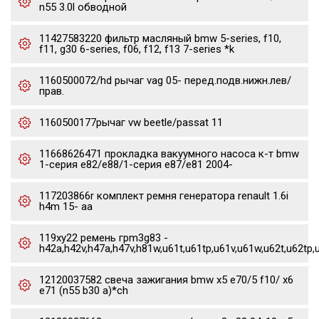
n55 3.0l обводной
11427583220 фильтр масляный bmw 5-series, f10,
f11, g30 6-series, f06, f12, f13 7-series *k
1160500072/hd рычаг vag 05- перед.подв.нижн.лев/
прав.
1160500177рычаг vw beetle/passat 11
11668626471 прокладка вакуумного насоса к-т bmw
1-серия e82/e88/1-серия e87/e81 2004-
117203866r комплект ремня генератора renault 1.6i
h4m 15- aa
119xy22 ремень грm3g83 -
h42a,h42v,h47a,h47v,h81w,u61t,u61tp,u61v,u61w,u62t,u62tp,
12120037582 свеча зажигания bmw x5 e70/5 f10/ x6
e71 (n55 b30 a)*ch