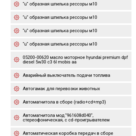
"u" образная шпилька рессоры м10
"u" образная шпилька рессоры м10
"u" образная шпилька рессоры м10
"u" образная шпилька рессоры м10
05200-00620 масло моторное hyundai premium dpf
diesel 5w30 c3 6l mobis aa
Аварийный выключатель подачи топлива
Автогамак для перевозки животных
Автомагнитола в сборе (radio+cd+mp3)
Автомагнитола мод."961608d040",
стереофоническая, с cd-проигрывателем
Автоматическая коробка передач в сборе