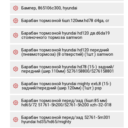
Бампер, 865106c300, hyundai
Барабан тормозной 6шп.120мм.hd78 d4ga, cr
Барабан тормозной hyundai hd120 дв.d6da19
стояночного тормоза samwon
Барабан тормозной hyundai hd120 передний
(пневмотормоза) (8 отверстий) (1шт.) samwon
Барабан тормозной hyundai hd78 (15-) задний/
передний (шир.110мм) 5276158800/5276158801
Барабан тормозной hyundai mighty ex6,8 (15-)
задний/передний (шир.120мм) (1шт.) psp
Барабан тормозной перед/зад (6шп.85 мм)
hd65/72 51761-5h200/52761-5h200 xzh-32-018
Барабан тормозной перед/зад 52761-5m301
hyundai hd35/hd65/mighty