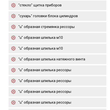
"стекло" щитка приборов
"сухарь" головки блока цилиндров
"u" образная стремянка рессоры
"u" образная шпилька м10
"u" образная шпилька м10
"u" образная шпилька натяжного винта
"u" образная шпилька рессоры
"u" образная шпилька рессоры
"u" образная шпилька рессоры
"u" образная шпилька рессоры