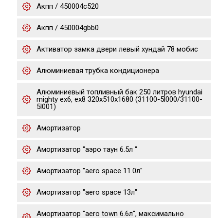
Акпп / 450004c520
Акпп / 450004gbb0
Активатор замка двери левый хундай 78 мобис
Алюминиевая трубка кондиционера
Алюминиевый топливный бак 250 литров hyundai
mighty ex6, ex8 320х510х1680 (31100-5l000/31100-
5l001)
Амортизатор
Амортизатор "аэро таун 6.5л "
Амортизатор "aero space 11.0л"
Амортизатор "aero space 13л"
Амортизатор "aero town 6.6л", максимально