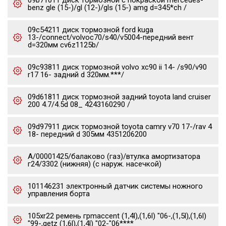
09b71011 диск тормозной с покраской mercedes-
benz gle (15-)/gl (12-)/gls (15-) amg d=345*ch /
09c54211 диск тормозной ford kuga
13-/connect/volvoc70/s40/v5004-передний вент
d=320мм cv6z1125b/
09c93811 диск тормозной volvo xc90 ii 14- /s90/v90
r17 16- задний d 320мм.***/
09d61811 диск тормозной задний toyota land cruiser
200 4.7/4.5d 08_ 4243160290 /
09d97911 диск тормозной toyota camry v70 17-/rav 4
18- передний d 305мм 4351206200
А/00001425/балаково (газ)/втулка амортизатора
г24/3302 (нижняя) (с наруж. насечкой)
101146231 электронный датчик системы ножного
управления борта
105xr22 ремень грmaccent (1,4l),(1,6l) "06-,(1,5l),(1,6l)
"99-,getz (1,6l),(1,4l) "02-"06****