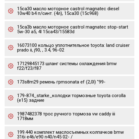
15ca30 масло моторное castrol magnatec diesel
10w40 b4 п/синт. (4л), 15ca30 (15c968)
15ca3b масло моторное castrol magnatec stop-start
5w-30 a5, 4l 15ca43/15583d
16073100 кольцо уплотнительное toyota: land cruiser
prado ii, j90, , 3.4, 96-02
17129845173 шланг системы охлаждения bmw
f22/f23/f87
173s8m29 ремень грmsonata ef (2,0l) "99-
179-874_starke_колодки тормозные toyota corolla
(e15) задние
1987482378 трос ручного тормоза vw caddy iii
1718мм
199.440 комплект маслосъемных колпачков bmw
316i e46/e90 n40/n45 02- /