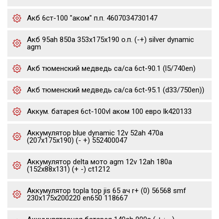
Акб 6ст-100 "аком" п.п. 4607034730147
Акб 95ah 850a 353x175x190 о.п. (-+) silver dynamic
agm
Акб тюменский медведь ca/ca 6ct-90.1 (l5/740en)
Акб тюменский медведь ca/ca 6ct-95.1 (d33/750en))
Аккум. батарея 6ct-100vl аком 100 евро lk420133
Аккумулятор blue dynamic 12v 52ah 470a
(207x175x190) (- +) 552400047
Аккумулятор delta мото agm 12v 12ah 180a
(152x88x131) (+ -) ct1212
Аккумулятор topla top jis 65 ач r+ (0) 56568 smf
230x175x200220 en650 118667