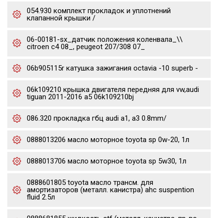
054.930 комплект прокладок и уплотнений
клапанной крышки /
06-00181-sx_датчик положения коленвала_\\
citroen c4 08_, peugeot 207/308 07_
06b905115r катушка зажигания octavia -10 superb -
06k109210 крышка двигателя передняя для vw,audi
tiguan 2011-2016 a5 06k109210bj
086.320 прокладка гбц audi a1, a3 0.8mm/
0888013206 масло моторное toyota sp 0w-20, 1л
0888013706 масло моторное toyota sp 5w30, 1л
0888601805 toyota масло трансм. для
амортизаторов (металл. канистра) ahc suspention
fluid 2.5л