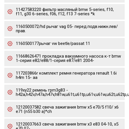
11427583220 фильтр масляный bmw 5-series, f10,
f11, g30 6-series, f06, f12, f13 7-series *k
1160500072/hd рычаг vag 05- перед.подв.нижн.лев/
прав.
1160500177рычаг vw beetle/passat 11
11668626471 прокладка вакуумного насоса к-т bmw
1-серия e82/e88/1-серия e87/e81 2004-
117203866r комплект ремня генератора renault 1.6i
h4m 15- aa
119xy22 ремень грm3g83 -
h42a,h42v,h47a,h47v,h81w,u61t,u61tp,u61v,u61w,u62t,u62tp,
12120037582 свеча зажигания bmw x5 e70/5 f10/ x6
e71 (n55 b30 a)*ch
12120037663 свеча зажигания bmw x3 e83 04-10, x5
e70 07-