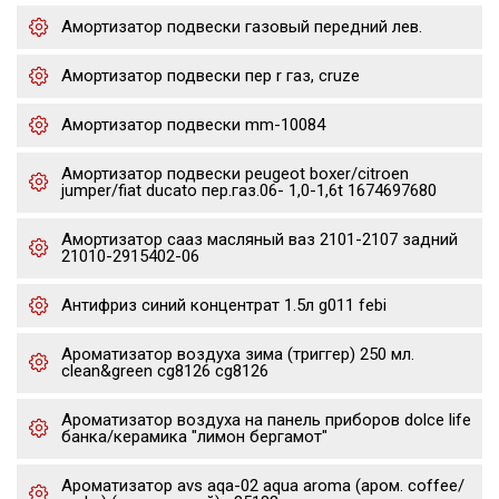
Амортизатор подвески газовый передний лев.
Амортизатор подвески пер r газ, cruze
Амортизатор подвески mm-10084
Амортизатор подвески peugeot boxer/citroen
jumper/fiat ducato пер.газ.06- 1,0-1,6t 1674697680
Амортизатор сааз масляный ваз 2101-2107 задний
21010-2915402-06
Антифриз синий концентрат 1.5л g011 febi
Ароматизатор воздуха зима (триггер) 250 мл.
clean&green cg8126 cg8126
Ароматизатор воздуха на панель приборов dolce life
банка/керамика "лимон бергамот"
Ароматизатор avs aqa-02 aqua aroma (аром. coffee/