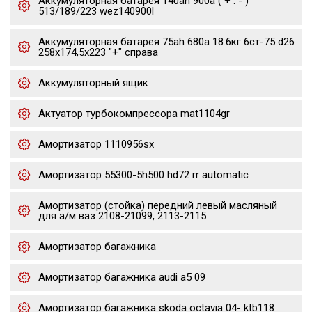
Аккумуляторная батарея 140ah 900a ( + : - )
513/189/223 wez140900l
Аккумуляторная батарея 75ah 680a 18.6кг 6ст-75 d26
258x174,5x223 "+" справа
Аккумуляторный ящик
Актуатор турбокомпрессора mat1104gr
Амортизатор 1110956sx
Амортизатор 55300-5h500 hd72 rr automatic
Амортизатор (стойка) передний левый масляный
для а/м ваз 2108-21099, 2113-2115
Амортизатор багажника
Амортизатор багажника audi a5 09
Амортизатор багажника skoda octavia 04- ktb118