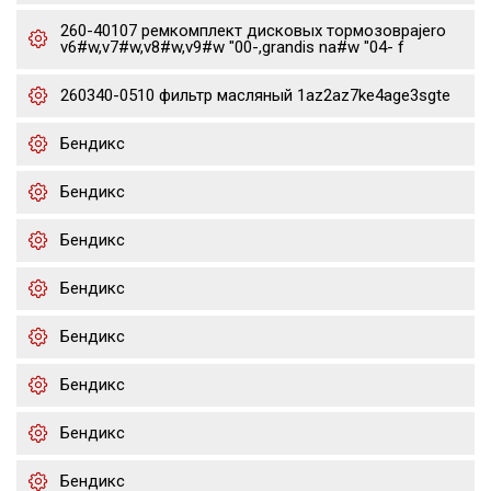
260-40107 ремкомплект дисковых тормозовpajero
v6#w,v7#w,v8#w,v9#w "00-,grandis na#w "04- f
260340-0510 фильтр масляный 1az2az7ke4age3sgte
Бендикс
Бендикс
Бендикс
Бендикс
Бендикс
Бендикс
Бендикс
Бендикс