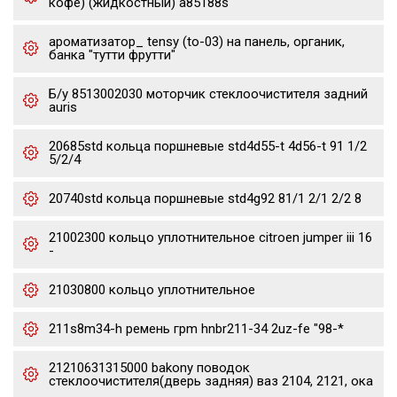
кофе) (жидкостный) a85188s
ароматизатор_ tensy (to-03) на панель, органик,
банка "тутти фрутти"
Б/у 8513002030 моторчик стеклоочистителя задний
auris
20685std кольца поршневые std4d55-t 4d56-t 91 1/2
5/2/4
20740std кольца поршневые std4g92 81/1 2/1 2/2 8
21002300 кольцо уплотнительное citroen jumper iii 16
-
21030800 кольцо уплотнительное
211s8m34-h ремень грm hnbr211-34 2uz-fe "98-*
21210631315000 bakony поводок
стеклоочистителя(дверь задняя) ваз 2104, 2121, ока