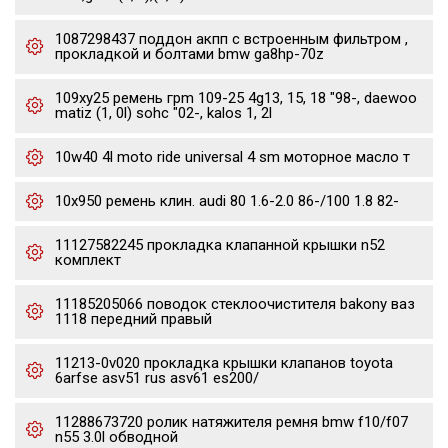
1087298437 поддон акпп с встроенным фильтром ,
прокладкой и болтами bmw ga8hp-70z
109xy25 ремень грm 109-25 4g13, 15, 18 "98-, daewoo
matiz (1, 0l) sohc "02-, kalos 1, 2l
10w40 4l moto ride universal 4 sm моторное масло т
10x950 ремень клин. audi 80 1.6-2.0 86-/100 1.8 82-
11127582245 прокладка клапанной крышки n52
комплект
11185205066 поводок стеклоочистителя bakony ваз
1118 передний правый
11213-0v020 прокладка крышки клапанов toyota
6arfse asv51 rus asv61 es200/
11288673720 ролик натяжителя ремня bmw f10/f07
n55 3.0l обводной