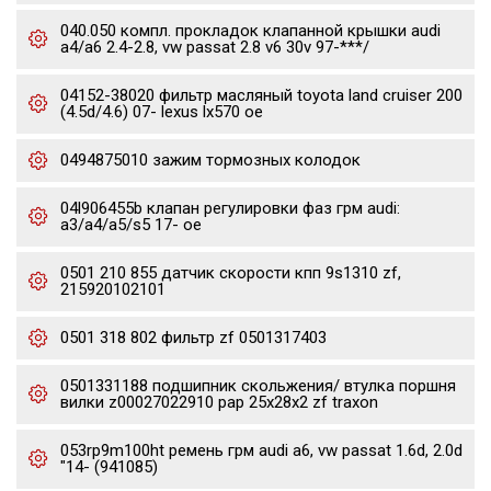
040.050 компл. прокладок клапанной крышки audi
a4/a6 2.4-2.8, vw passat 2.8 v6 30v 97-***/
04152-38020 фильтр масляный toyota land cruiser 200
(4.5d/4.6) 07- lexus lx570 oe
0494875010 зажим тормозных колодок
04l906455b клапан регулировки фаз грм audi:
a3/a4/a5/s5 17- oe
0501 210 855 датчик скорости кпп 9s1310 zf,
215920102101
0501 318 802 фильтр zf 0501317403
0501331188 подшипник скольжения/ втулка поршня
вилки z00027022910 pap 25x28x2 zf traxon
053rp9m100ht ремень грм audi a6, vw passat 1.6d, 2.0d
"14- (941085)