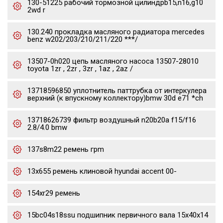
130-51225 рабочий тормозной цилиндрb15,n16,g10
2wd r
130.240 прокладка масляного радиатора mercedes
benz w202/203/210/211/220 ***/
13507-0h020 цепь масляного насоса 13507-28010
toyota 1zr , 2zr , 3zr , 1az , 2az /
13718596850 уплотнитель паттрубка от интеркулера
верхний (к впускному коллектору)bmw 30d e71 *ch
13718626739 фильтр воздушный n20b20a f15/f16
2.8/4.0 bmw
137s8m22 ремень грm
13x655 ремень клиновой hyundai accent 00-
154xr29 ремень
15bc04s18ssu подшипник первичного вала 15x40x14