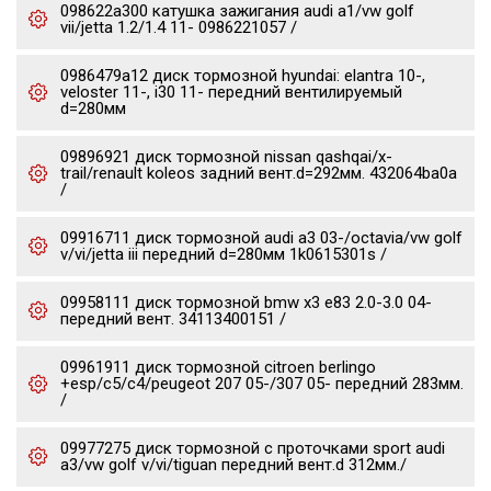
098622a300 катушка зажигания audi a1/vw golf
vii/jetta 1.2/1.4 11- 0986221057 /
0986479a12 диск тормозной hyundai: elantra 10-,
veloster 11-, i30 11- передний вентилируемый
d=280мм
09896921 диск тормозной nissan qashqai/x-
trail/renault koleos задний вент.d=292мм. 432064ba0a
/
09916711 диск тормозной audi a3 03-/octavia/vw golf
v/vi/jetta iii передний d=280мм 1k0615301s /
09958111 диск тормозной bmw x3 e83 2.0-3.0 04-
передний вент. 34113400151 /
09961911 диск тормозной citroen berlingo
+esp/c5/c4/peugeot 207 05-/307 05- передний 283мм.
/
09977275 диск тормозной c проточками sport audi
a3/vw golf v/vi/tiguan передний вент.d 312мм./