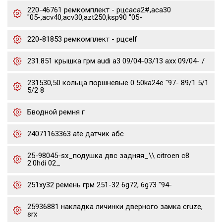
220-46761 ремкомплект - рцсaca2#,aca30
"05-,acv40,acv30,azt250,ksp90 "05-
220-81853 ремкомплект - рцсelf
231.851 крышка грм audi a3 09/04-03/13 axx 09/04- /
231530,50 кольца поршневые 0 50ka24e "97- 89/1 5/1
5/2 8
Бводной ремня г
24071163363 ate датчик абс
25-98045-sx_подушка двс задняя_\\ citroen c8
2.0hdi 02_
251xy32 ремень грм 251-32 6g72, 6g73 "94-
25936881 накладка личинки дверного замка cruze,
srx