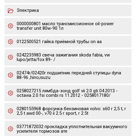
Электрика
0000000801 масло трансмиссионное oil-power
transfer unit 80w-90 1л
0122500521 гайка приёмной трубы on aa
0242235983 свеча зажигания skoda fabia, vw
lupo/jetta/fox 89- /
02474r/02420r подшипник передней ступицы dyna
88-96 ,hino,isuzu
0258027215 лямбда-зонд golf vii 2.0 gti 04.2013 -
octavia 2.0 fsi combi rs 11.2012 - 0258017180/
0280155968 форсунка бензиновая volvo: s60 r 2,5 t, r
2,5 t awd 00-, v70 ii 2.5 r sport, r 2.5t
03771872032 прокладка уплотнительная вакуумного
усилителя тормозов ате