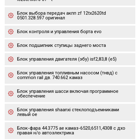
Блок выбора передач акпп zf 12tx2620td
0501.328.597 оригинал
Блок контроля и управления борта evo
Блок подшипник ступицы заднего моста
Блок управления двигателя (эбу) isf2,83,8 (е5)
Блок управления топливным насосом (тнвд) с
common rail дв. 740.662 камаз
Блок управления шасси включая программное
обеспечение
Блок управления shaanxi стеклоподъемниками
левый oe
Блок-фара 44.3775 ae камаз-6520,6511,4308 с дхо
правая н/о автоэлектрика