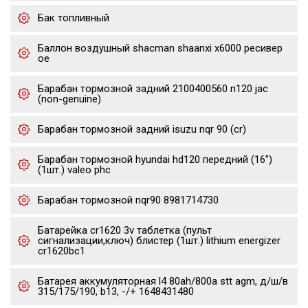
Бак топливный
Баллон воздушный shacman shaanxi x6000 ресивер
oe
Барабан тормозной задний 2100400560 n120 jac
(non-genuine)
Барабан тормозной задний isuzu nqr 90 (cr)
Барабан тормозной hyundai hd120 передний (16")
(1шт.) valeo phc
Барабан тормозной nqr90 8981714730
Батарейка cr1620 3v таблетка (пульт
сигнализации,ключ) блистер (1шт.) lithium energizer
cr1620bc1
Батарея аккумуляторная l4 80ah/800a stt agm, д/ш/в
315/175/190, b13, -/+ 1648431480