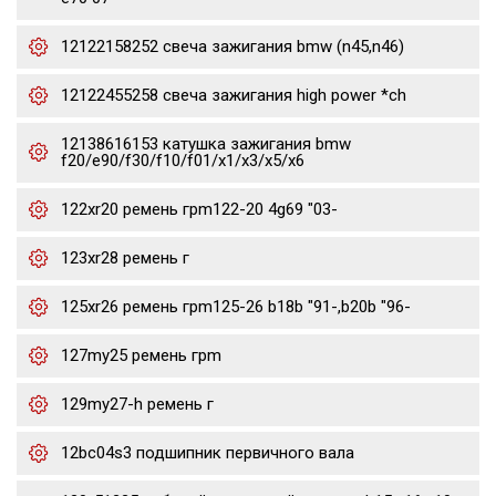
12122158252 свеча зажигания bmw (n45,n46)
12122455258 свеча зажигания high power *ch
12138616153 катушка зажигания bmw
f20/e90/f30/f10/f01/x1/x3/x5/x6
122xr20 ремень грm122-20 4g69 "03-
123xr28 ремень г
125xr26 ремень грm125-26 b18b "91-,b20b "96-
127my25 ремень грm
129my27-h ремень г
12bc04s3 подшипник первичного вала