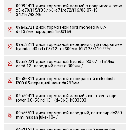
09992411 диск тормозной задний с покрытием bmw
x5-e70/f15/f85 / x6-e71/e72/f16/86 07-19
34216793246
09a42721 диск тормозной ford mondeo iv 07-
d=137мм передний 1500159
09a53211 диск тормозной передний с уф покрытием
hyundai i40 (vf) 03/12- d=300мм 517123k110 ***/
09a53221 диск тормозной hyundai i30 07- r16"/kia
ceed 12- передний вент.d 300мм./
09a86811 диск тормозной с покраской mitsubishi
l200 05-передний вент d=293мм
09b50411 диск тормозной задний land rover range
rover 3.0-5.0i/d 13_ (d=365) lr033303
09b56511 диск тормозной передний, вентилир.d=280
mm. nissan juke-10- /