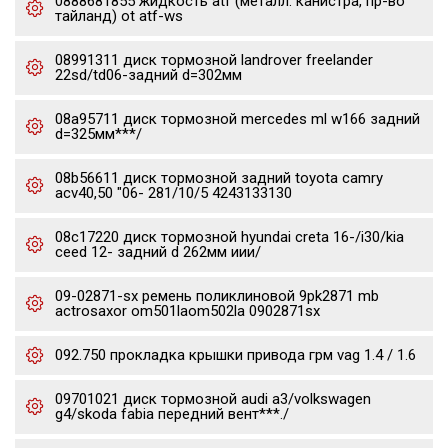
0888681855 жидкость atf (металл. канистра, пр-во
тайланд) ot atf-ws
08991311 диск тормозной landrover freelander
22sd/td06-задний d=302мм
08a95711 диск тормозной mercedes ml w166 задний
d=325мм***/
08b56611 диск тормозной задний toyota camry
acv40,50 "06- 281/10/5 4243133130
08c17220 диск тормозной hyundai creta 16-/i30/kia
ceed 12- задний d 262мм иии/
09-02871-sx ремень поликлиновой 9pk2871 mb
actrosaxor om501laom502la 0902871sx
092.750 прокладка крышки привода грм vag 1.4 / 1.6
09701021 диск тормозной audi a3/volkswagen
g4/skoda fabia передний вент***./