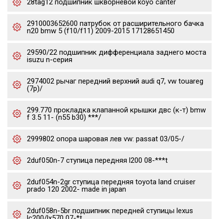
28tag12 подшипник шкворневой koyo canter
2910003652600 патрубок от расширительного бачка
n20 bmw 5 (f10/f11) 2009-2015 17128651450
29590/22 подшипник дифференциала заднего моста
isuzu n-серия
2974002 рычаг передний верхний audi q7, vw touareg
(7p)/
299.770 прокладка клапанной крышки двс (к-т) bmw
f 3.5 11- (n55 b30) ***/
2999802 опора шаровая лев vw: passat 03/05-/
2duf050n-7 ступица передняя l200 08-***t
2duf054n-2gr ступица передняя toyota land cruiser
prado 120 2002- made in japan
2duf058n-5br подшипник передней ступицы lexus
lc200/lx570 07-*t