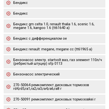
Бендикс
Бендикс
Бендикс gm celta 1.0, renault thalia 1.6, scenic 1.6,
megane 1.6, kangoo 1.6 (tt61640 a)
Бендикс с дифференциалом oe
Бендикс renault: megane, megane cc (tt61965 a)
Бензонасос электр. startvolt ваз, газ элемент 110л/ч
(ребристый штуцер) sfp 0113
Бензонасос электрический
270-50064 ремкомплект дисковых тормозов
rd4,rd5,ra1,ra2,ra3,ra4,ra6,ra8 r
270-50091 ремкомплект дисковых тормозовkei r