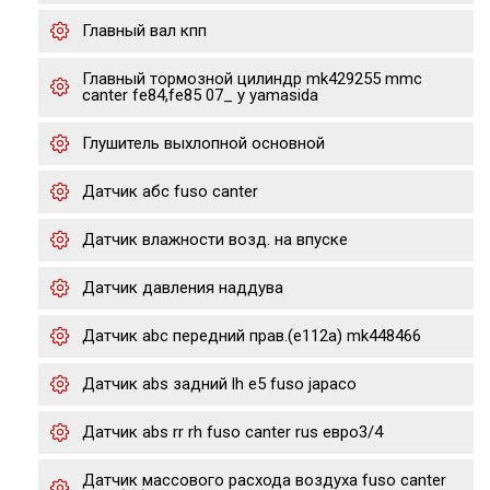
Главный вал кпп
Главный тормозной цилиндр mk429255 mmc
canter fe84,fe85 07_ y yamasida
Глушитель выхлопной основной
Датчик абс fuso canter
Датчик влажности возд. на впуске
Датчик давления наддува
Датчик abc передний прав.(e112a) mk448466
Датчик abs задний lh e5 fuso japaco
Датчик abs rr rh fuso canter rus евро3/4
Датчик массового расхода воздуха fuso canter