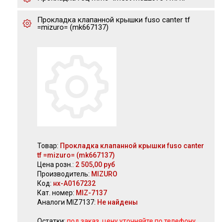
Прокладка клапанной крышки fuso canter tf
=mizuro= (mk667137)
Товар:
Прокладка клапанной крышки fuso canter
tf =mizuro= (mk667137)
Цена розн.:
2 505,00 руб
Производитель:
MIZURO
Код:
нх-А0167232
Кат. номер:
MIZ-7137
Аналоги MIZ7137:
Не найдены
Остатки:
под заказ, цену уточняйте по телефону