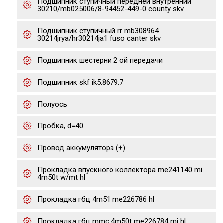
Подшипник ступичный передней внутренний
30210/mb025006/8-94452-449-0 county skv
Подшипник ступичный rr mb308964
30214jrya/hr30214ja1 fuso canter skv
Подшипник шестерни 2 ой передачи
Подшипник skf ik5.8679.7
Полуось
Пробка, d=40
Провод аккумулятора (+)
Прокладка впускного коллектора me241140 mi
4m50t w/mt hl
Прокладка гбц 4m51 me226786 hl
Прокладка гбц mmc 4m50t me226784 mi hl