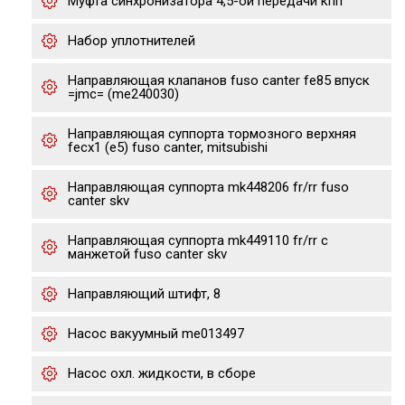
Муфта синхронизатора 4,5-ой передачи кпп
Набор уплотнителей
Направляющая клапанов fuso canter fe85 впуск
=jmc= (me240030)
Направляющая суппорта тормозного верхняя
fecx1 (е5) fuso canter, mitsubishi
Направляющая суппорта mk448206 fr/rr fuso
canter skv
Направляющая суппорта mk449110 fr/rr с
манжетой fuso canter skv
Направляющий штифт, 8
Насос вакуумный me013497
Насос охл. жидкости, в сборе