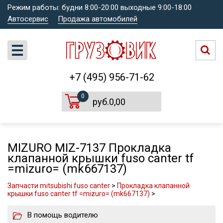
Режим работы: будни 8:00-20:00 выходные 9:00-18:00
Автосервис
Продажа автомобилей
+7 (495) 956-71-62
0
руб.0,00
MIZURO MIZ-7137 Прокладка
клапанной крышки fuso canter tf
=mizuro= (mk667137)
Запчасти mitsubishi fuso canter
>
Прокладка клапанной
крышки fuso canter tf =mizuro= (mk667137)
>
В помощь водителю