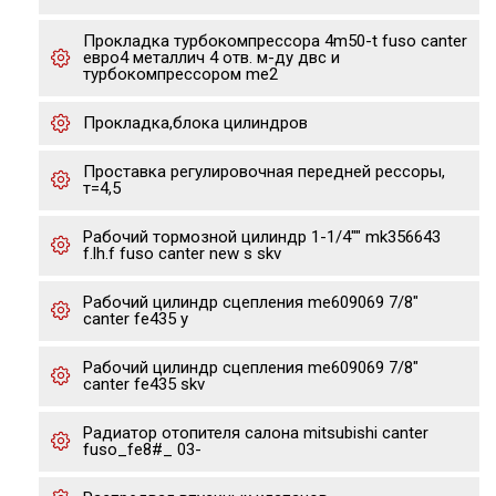
Прокладка турбокомпрессора 4m50-t fuso canter
евро4 металлич 4 отв. м-ду двс и
турбокомпрессором me2
Прокладка,блока цилиндров
Проставка регулировочная передней рессоры,
т=4,5
Рабочий тормозной цилиндр 1-1/4"" mk356643
f.lh.f fuso canter new s skv
Рабочий цилиндр сцепления me609069 7/8"
canter fe435 y
Рабочий цилиндр сцепления me609069 7/8"
canter fe435 skv
Радиатор отопителя салона mitsubishi canter
fuso_fe8#_ 03-