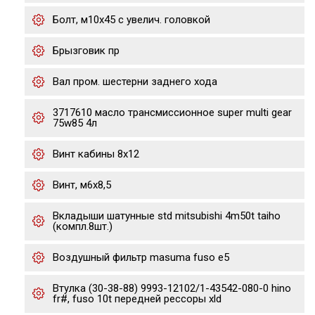
Болт, м10x45 с увелич. головкой
Брызговик пр
Вал пром. шестерни заднего хода
3717610 масло трансмиссионное super multi gear
75w85 4л
Винт кабины 8х12
Винт, м6х8,5
Вкладыши шатунные std mitsubishi 4m50t taiho
(компл.8шт.)
Воздушный фильтр masuma fuso e5
Втулка (30-38-88) 9993-12102/1-43542-080-0 hino
fr#, fuso 10t передней рессоры xld