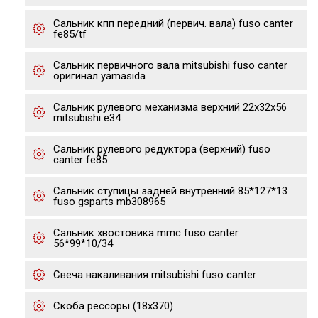
Сальник кпп передний (первич. вала) fuso canter
fe85/tf
Сальник первичного вала mitsubishi fuso canter
оригинал yamasida
Сальник рулевого механизма верхний 22х32х56
mitsubishi e34
Сальник рулевого редуктора (верхний) fuso
canter fe85
Сальник ступицы задней внутренний 85*127*13
fuso gsparts mb308965
Сальник хвостовика mmc fuso canter
56*99*10/34
Свеча накаливания mitsubishi fuso canter
Скоба рессоры (18x370)