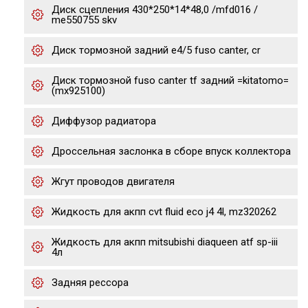
Диск сцепления 430*250*14*48,0 /mfd016 /
me550755 skv
Диск тормозной задний е4/5 fuso canter, cr
Диск тормозной fuso canter tf задний =kitatomo=
(mx925100)
Диффузор радиатора
Дроссельная заслонка в сборе впуск коллектора
Жгут проводов двигателя
Жидкость для акпп cvt fluid eco j4 4l, mz320262
Жидкость для акпп mitsubishi diaqueen atf sp-iii
4л
Задняя рессора