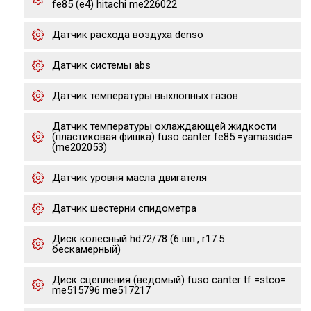
fe85 (e4) hitachi me226022
Датчик расхода воздуха denso
Датчик системы abs
Датчик температуры выхлопных газов
Датчик температуры охлаждающей жидкости
(пластиковая фишка) fuso canter fe85 =yamasida=
(me202053)
Датчик уровня масла двигателя
Датчик шестерни спидометра
Диск колесный hd72/78 (6 шп., r17.5
бескамерный)
Диск сцепления (ведомый) fuso canter tf =stco=
me515796 me517217