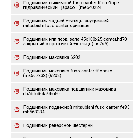
Подшипник выжимной fuso canter tf в сборе
гидравлический =japaco= (me540224
Подшипник задней ступицы внутренний
mitsubishi fuso canter оригинал
Подшипник кпп перв. вала 45x100x25 canter,hd78
закрытый с проточкой +кольцо( ns7s5)
Подшипник маховика 6202
Подшипник маховика fuso canter tf =nsk=
(mk667232) (6202)
Подшипник маховика подшипник маховика
db/dd/d6da/4m50
Подшипник подвесной mitsubishi fuso canter fe85
mb563234
Подшипник реверсной шестерни