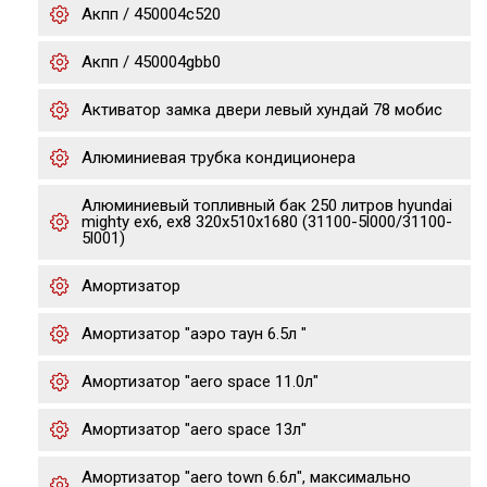
Акпп / 450004c520
Акпп / 450004gbb0
Активатор замка двери левый хундай 78 мобис
Алюминиевая трубка кондиционера
Алюминиевый топливный бак 250 литров hyundai
mighty ex6, ex8 320х510х1680 (31100-5l000/31100-
5l001)
Амортизатор
Амортизатор "аэро таун 6.5л "
Амортизатор "aero space 11.0л"
Амортизатор "aero space 13л"
Амортизатор "aero town 6.6л", максимально