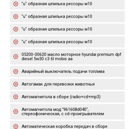
"u" образная шпилька рессоры м10
"u" образная шпилька рессоры м10
"u" образная шпилька рессоры м10
"u" образная шпилька рессоры м10
05200-00620 масло моторное hyundai premium dpf
diesel 5w30 c3 6l mobis aa
Аварийный выключатель подачи топлива
Автогамак для перевозки животных
Автомагнитола в сборе (radio+cd+mp3)
Автомагнитола мод."961608d040",
стереофоническая, с cd-проигрывателем
Автоматическая коробка передач в сборе