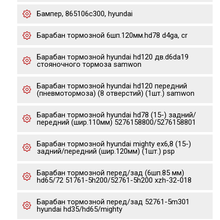
Бампер, 865106c300, hyundai
Барабан тормозной 6шп.120мм.hd78 d4ga, cr
Барабан тормозной hyundai hd120 дв.d6da19
стояночного тормоза samwon
Барабан тормозной hyundai hd120 передний
(пневмотормоза) (8 отверстий) (1шт.) samwon
Барабан тормозной hyundai hd78 (15-) задний/
передний (шир.110мм) 5276158800/5276158801
Барабан тормозной hyundai mighty ex6,8 (15-)
задний/передний (шир.120мм) (1шт.) psp
Барабан тормозной перед/зад (6шп.85 мм)
hd65/72 51761-5h200/52761-5h200 xzh-32-018
Барабан тормозной перед/зад 52761-5m301
hyundai hd35/hd65/mighty