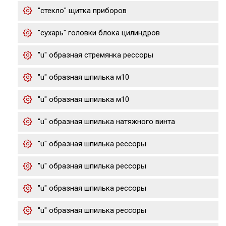
"стекло" щитка приборов
"сухарь" головки блока цилиндров
"u" образная стремянка рессоры
"u" образная шпилька м10
"u" образная шпилька м10
"u" образная шпилька натяжного винта
"u" образная шпилька рессоры
"u" образная шпилька рессоры
"u" образная шпилька рессоры
"u" образная шпилька рессоры