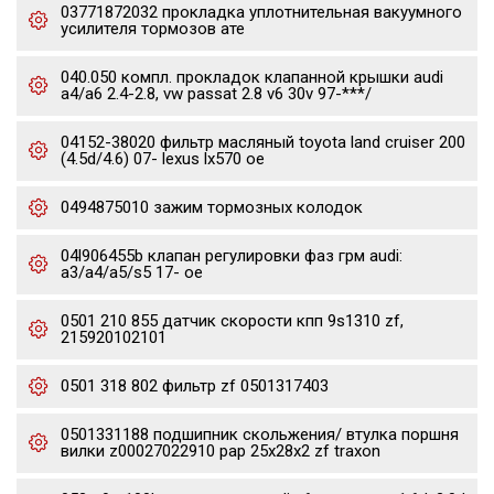
03771872032 прокладка уплотнительная вакуумного
усилителя тормозов ате
040.050 компл. прокладок клапанной крышки audi
a4/a6 2.4-2.8, vw passat 2.8 v6 30v 97-***/
04152-38020 фильтр масляный toyota land cruiser 200
(4.5d/4.6) 07- lexus lx570 oe
0494875010 зажим тормозных колодок
04l906455b клапан регулировки фаз грм audi:
a3/a4/a5/s5 17- oe
0501 210 855 датчик скорости кпп 9s1310 zf,
215920102101
0501 318 802 фильтр zf 0501317403
0501331188 подшипник скольжения/ втулка поршня
вилки z00027022910 pap 25x28x2 zf traxon