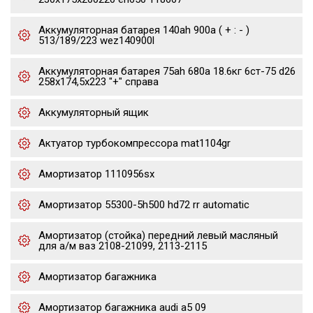
Аккумуляторная батарея 140ah 900a ( + : - )
513/189/223 wez140900l
Аккумуляторная батарея 75ah 680a 18.6кг 6ст-75 d26
258x174,5x223 "+" справа
Аккумуляторный ящик
Актуатор турбокомпрессора mat1104gr
Амортизатор 1110956sx
Амортизатор 55300-5h500 hd72 rr automatic
Амортизатор (стойка) передний левый масляный
для а/м ваз 2108-21099, 2113-2115
Амортизатор багажника
Амортизатор багажника audi a5 09