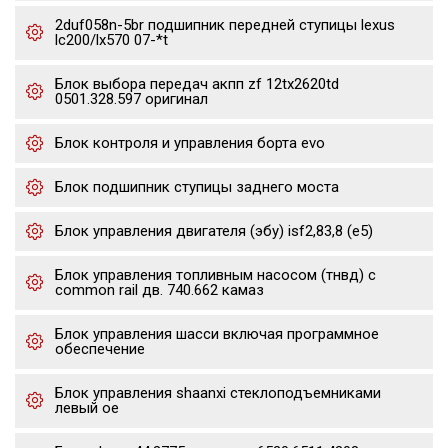
2duf058n-5br подшипник передней ступицы lexus
lc200/lx570 07-*t
Блок выбора передач акпп zf 12tx2620td
0501.328.597 оригинал
Блок контроля и управления борта evo
Блок подшипник ступицы заднего моста
Блок управления двигателя (эбу) isf2,83,8 (е5)
Блок управления топливным насосом (тнвд) с
common rail дв. 740.662 камаз
Блок управления шасси включая программное
обеспечение
Блок управления shaanxi стеклоподъемниками
левый oe