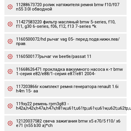
11288673720 ролик натяжителя ремня bmw f10/f07
n55 3.0l обводной
11427583220 фильтр масляный bmw 5-series, f10,
f11, g30 6-series, f06, f12, f13 7-series *k
1160500072/hd рычаг vag 05- перед.подв.нижн.лев/
прав.
1160500177рычаг vw beetle/passat 11
11668626471 прокладка вакуумного насоса к-т bmw
1-серия e82/e88/1-серия e87/e81 2004-
117203866r комплект ремня генератора renault 1.6i
h4m 15- aa
119xy22 ремень грm3g83 -
h42a,h42v,h47a,h47v,h81w,u61t,u61tp,u61v,u61w,u62t,u62tp,
12120037582 свеча зажигания bmw x5 e70/5 f10/ x6
e71 (n55 b30 a)*ch