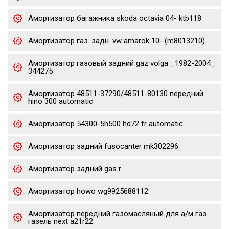
Амортизатор багажника skoda octavia 04- ktb118
Амортизатор газ. задн. vw amarok 10- (m8013210)
Амортизатор газовый задний gaz volga _1982-2004_
344275
Амортизатор 48511-37290/48511-80130 передний
hino 300 automatic
Амортизатор 54300-5h500 hd72 fr automatic
Амортизатор задний fusocanter mk302296
Амортизатор задний gas r
Амортизатор howo wg9925688112
Амортизатор передний газомасляный для а/м газ
газель next a21r22