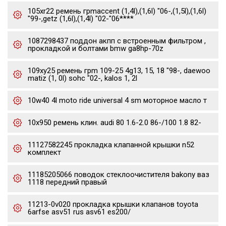
105xr22 ремень грmaccent (1,4l),(1,6l) "06-,(1,5l),(1,6l)
"99-,getz (1,6l),(1,4l) "02-"06****
1087298437 поддон акпп с встроенным фильтром ,
прокладкой и болтами bmw ga8hp-70z
109xy25 ремень грm 109-25 4g13, 15, 18 "98-, daewoo
matiz (1, 0l) sohc "02-, kalos 1, 2l
10w40 4l moto ride universal 4 sm моторное масло т
10x950 ремень клин. audi 80 1.6-2.0 86-/100 1.8 82-
11127582245 прокладка клапанной крышки n52
комплект
11185205066 поводок стеклоочистителя bakony ваз
1118 передний правый
11213-0v020 прокладка крышки клапанов toyota
6arfse asv51 rus asv61 es200/