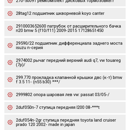
270-50091 ремкомплект дисковых тормозовkei r
28tag12 подшипник шкворневой koyo canter
2910003652600 патрубок от расширительного бачка
n20 bmw 5 (f10/f11) 2009-2015 17128651450
29590/22 подшипник дифференциала заднего моста
isuzu n-серия
2974002 рычаг передний верхний audi q7, vw touareg
(7p)/
299.770 прокладка клапанной крышки двс (к-т) bmw
f 3.5 11- (n55 b30) ***/
2999802 опора шаровая лев vw: passat 03/05-/
2duf050n-7 ступица передняя l200 08-***t
2duf054n-2gr ступица передняя toyota land cruiser
prado 120 2002- made in japan