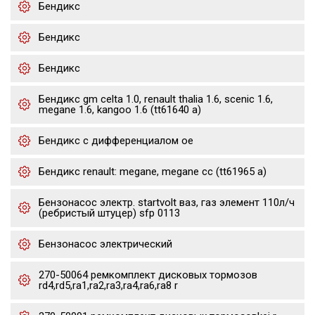
Бендикс
Бендикс
Бендикс
Бендикс gm celta 1.0, renault thalia 1.6, scenic 1.6,
megane 1.6, kangoo 1.6 (tt61640 a)
Бендикс с дифференциалом oe
Бендикс renault: megane, megane cc (tt61965 a)
Бензонасос электр. startvolt ваз, газ элемент 110л/ч
(ребристый штуцер) sfp 0113
Бензонасос электрический
270-50064 ремкомплект дисковых тормозов
rd4,rd5,ra1,ra2,ra3,ra4,ra6,ra8 r