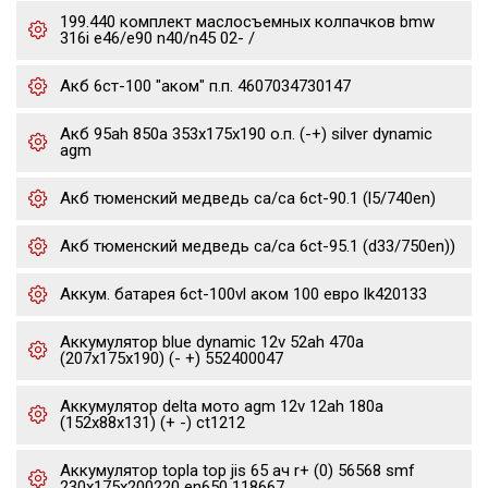
199.440 комплект маслосъемных колпачков bmw
316i e46/e90 n40/n45 02- /
Акб 6ст-100 "аком" п.п. 4607034730147
Акб 95ah 850a 353x175x190 о.п. (-+) silver dynamic
agm
Акб тюменский медведь ca/ca 6ct-90.1 (l5/740en)
Акб тюменский медведь ca/ca 6ct-95.1 (d33/750en))
Аккум. батарея 6ct-100vl аком 100 евро lk420133
Аккумулятор blue dynamic 12v 52ah 470a
(207x175x190) (- +) 552400047
Аккумулятор delta мото agm 12v 12ah 180a
(152x88x131) (+ -) ct1212
Аккумулятор topla top jis 65 ач r+ (0) 56568 smf
230x175x200220 en650 118667