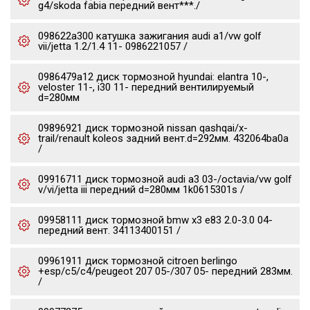
g4/skoda fabia передний вент***./
098622a300 катушка зажигания audi a1/vw golf
vii/jetta 1.2/1.4 11- 0986221057 /
0986479a12 диск тормозной hyundai: elantra 10-,
veloster 11-, i30 11- передний вентилируемый
d=280мм
09896921 диск тормозной nissan qashqai/x-
trail/renault koleos задний вент.d=292мм. 432064ba0a
/
09916711 диск тормозной audi a3 03-/octavia/vw golf
v/vi/jetta iii передний d=280мм 1k0615301s /
09958111 диск тормозной bmw x3 e83 2.0-3.0 04-
передний вент. 34113400151 /
09961911 диск тормозной citroen berlingo
+esp/c5/c4/peugeot 207 05-/307 05- передний 283мм.
/