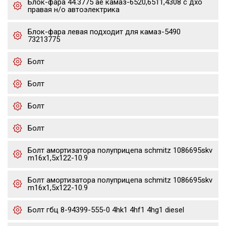
Блок-фара 44.3775 ae камаз-6520,6511,4308 с дхо
правая н/о автоэлектрика
Блок-фара левая подходит для камаз-5490
73213775
Болт
Болт
Болт
Болт
Болт амортизатора полуприцепа schmitz 1086695skv
m16x1,5х122-10.9
Болт амортизатора полуприцепа schmitz 1086695skv
m16x1,5х122-10.9
Болт гбц 8-94399-555-0 4hk1 4hf1 4hg1 diesel