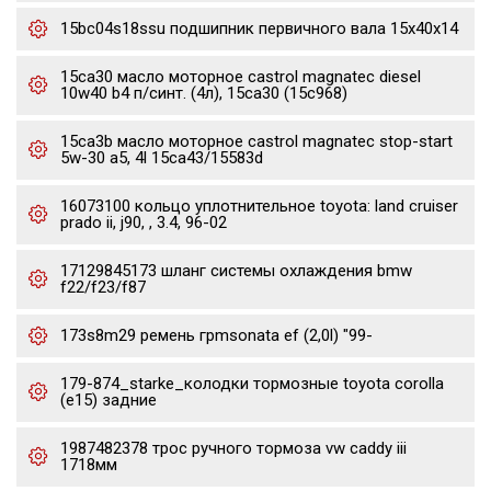
15bc04s18ssu подшипник первичного вала 15x40x14
15ca30 масло моторное castrol magnatec diesel
10w40 b4 п/синт. (4л), 15ca30 (15c968)
15ca3b масло моторное castrol magnatec stop-start
5w-30 a5, 4l 15ca43/15583d
16073100 кольцо уплотнительное toyota: land cruiser
prado ii, j90, , 3.4, 96-02
17129845173 шланг системы охлаждения bmw
f22/f23/f87
173s8m29 ремень грmsonata ef (2,0l) "99-
179-874_starke_колодки тормозные toyota corolla
(e15) задние
1987482378 трос ручного тормоза vw caddy iii
1718мм