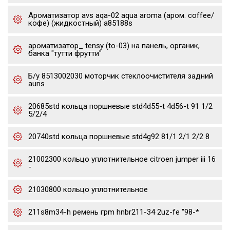
Ароматизатор avs aqa-02 aqua aroma (аром. coffee/
кофе) (жидкостный) a85188s
ароматизатор_ tensy (to-03) на панель, органик,
банка "тутти фрутти"
Б/у 8513002030 моторчик стеклоочистителя задний
auris
20685std кольца поршневые std4d55-t 4d56-t 91 1/2
5/2/4
20740std кольца поршневые std4g92 81/1 2/1 2/2 8
21002300 кольцо уплотнительное citroen jumper iii 16
-
21030800 кольцо уплотнительное
211s8m34-h ремень грm hnbr211-34 2uz-fe "98-*