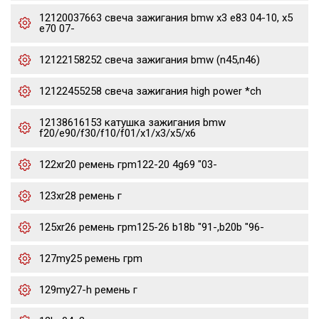
12120037663 свеча зажигания bmw x3 e83 04-10, x5
e70 07-
12122158252 свеча зажигания bmw (n45,n46)
12122455258 свеча зажигания high power *ch
12138616153 катушка зажигания bmw
f20/e90/f30/f10/f01/x1/x3/x5/x6
122xr20 ремень грm122-20 4g69 "03-
123xr28 ремень г
125xr26 ремень грm125-26 b18b "91-,b20b "96-
127my25 ремень грm
129my27-h ремень г