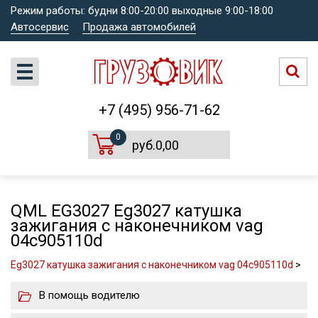
Режим работы: будни 8:00-20:00 выходные 9:00-18:00
Автосервис
Продажа автомобилей
+7 (495) 956-71-62
0
руб.0,00
QML EG3027 Eg3027 катушка
зажигания с наконечником vag
04c905110d
Eg3027 катушка зажигания с наконечником vag 04c905110d
>
В помощь водителю