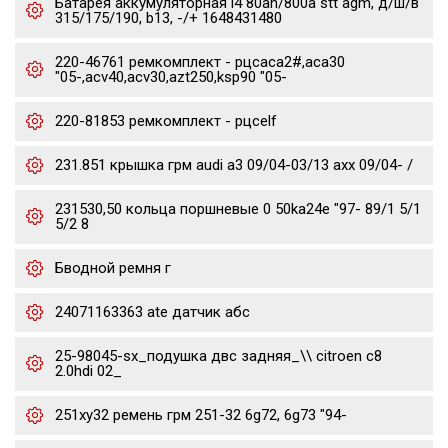
Батарея аккумуляторная l4 80ah/800a stt agm, д/ш/в
315/175/190, b13, -/+ 1648431480
220-46761 ремкомплект - рцсaca2#,aca30
"05-,acv40,acv30,azt250,ksp90 "05-
220-81853 ремкомплект - рцсelf
231.851 крышка грм audi a3 09/04-03/13 axx 09/04- /
231530,50 кольца поршневые 0 50ka24e "97- 89/1 5/1
5/2 8
Бводной ремня г
24071163363 ate датчик абс
25-98045-sx_подушка двс задняя_\\ citroen c8
2.0hdi 02_
251xy32 ремень грм 251-32 6g72, 6g73 "94-