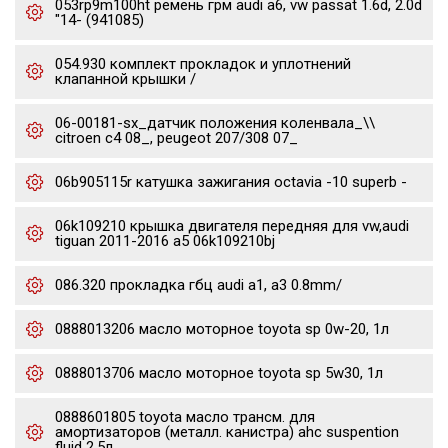
053rp9m100ht ремень грм audi a6, vw passat 1.6d, 2.0d
"14- (941085)
054.930 комплект прокладок и уплотнений
клапанной крышки /
06-00181-sx_датчик положения коленвала_\\
citroen c4 08_, peugeot 207/308 07_
06b905115r катушка зажигания octavia -10 superb -
06k109210 крышка двигателя передняя для vw,audi
tiguan 2011-2016 a5 06k109210bj
086.320 прокладка гбц audi a1, a3 0.8mm/
0888013206 масло моторное toyota sp 0w-20, 1л
0888013706 масло моторное toyota sp 5w30, 1л
0888601805 toyota масло трансм. для
амортизаторов (металл. канистра) ahc suspention
fluid 2.5л