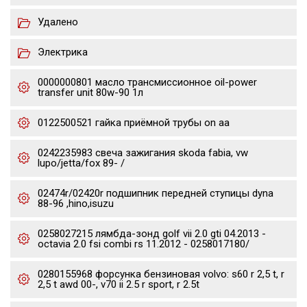
Удалено
Электрика
0000000801 масло трансмиссионное oil-power
transfer unit 80w-90 1л
0122500521 гайка приёмной трубы on aa
0242235983 свеча зажигания skoda fabia, vw
lupo/jetta/fox 89- /
02474r/02420r подшипник передней ступицы dyna
88-96 ,hino,isuzu
0258027215 лямбда-зонд golf vii 2.0 gti 04.2013 -
octavia 2.0 fsi combi rs 11.2012 - 0258017180/
0280155968 форсунка бензиновая volvo: s60 r 2,5 t, r
2,5 t awd 00-, v70 ii 2.5 r sport, r 2.5t