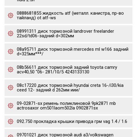
0888681855 жидкость atf (металл. канистра, пр-во
тайланд) ot atf-ws
08991311 диск тормозной landrover freelander
22sd/td06-задний d=302мм
08a95711 диск тормозной mercedes ml w166 задний
d=325мм***/
08b56611 диск тормозной задний toyota camry
acv40,50 "06- 281/10/5 4243133130
08c17220 диск тормозной hyundai creta 16-/i30/kia
ceed 12- задний d 262мм иии/
09-02871-sx ремень поликлиновой 9pk2871 mb
actrosaxor om501laom502la 0902871sx
092.750 прокладка крышки привода грм vag 1.4 / 1.6
09701021 диск тормозной audi a3/volkswagen