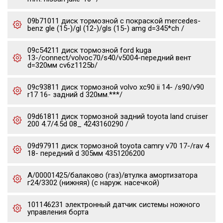
09b71011 диск тормозной с покраской mercedes-
benz gle (15-)/gl (12-)/gls (15-) amg d=345*ch /
09c54211 диск тормозной ford kuga
13-/connect/volvoc70/s40/v5004-передний вент
d=320мм cv6z1125b/
09c93811 диск тормозной volvo xc90 ii 14- /s90/v90
r17 16- задний d 320мм.***/
09d61811 диск тормозной задний toyota land cruiser
200 4.7/4.5d 08_ 4243160290 /
09d97911 диск тормозной toyota camry v70 17-/rav 4
18- передний d 305мм 4351206200
А/00001425/балаково (газ)/втулка амортизатора
г24/3302 (нижняя) (с наруж. насечкой)
101146231 электронный датчик системы ножного
управления борта