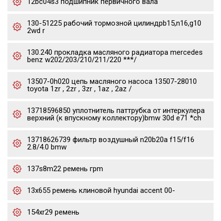
12bc04s3 подшипник первичного вала
130-51225 рабочий тормозной цилиндрb15,n16,g10
2wd r
130.240 прокладка масляного радиатора mercedes
benz w202/203/210/211/220 ***/
13507-0h020 цепь масляного насоса 13507-28010
toyota 1zr , 2zr , 3zr , 1az , 2az /
13718596850 уплотнитель паттрубка от интеркулера
верхний (к впускному коллектору)bmw 30d e71 *ch
13718626739 фильтр воздушный n20b20a f15/f16
2.8/4.0 bmw
137s8m22 ремень грm
13x655 ремень клиновой hyundai accent 00-
154xr29 ремень