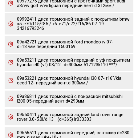
09977275 диск тормозной c проточками sport audi
a3/vw golf v/vi/tiguan передний вент.d 312мм./
09992411 диск тормозной задний с покрытием bmw
x5-e70/f15/f85 / x6-e71/e72/f16/86 07-19
34216793246
09a42721 диск тормозной ford mondeo iv 07-
d=137мм передний 1500159
09a53211 диск тормозной передний с уф покрытием
hyundai i40 (vf) 03/12- d=300мм 517123k110 ***/
09a53221 диск тормозной hyundai i30 07- r16"/kia
ceed 12- передний вент.d 300мм./
09a86811 диск тормозной с покраской mitsubishi
l200 05-передний вент d=293мм
09b50411 диск тормозной задний land rover range
rover 3.0-5.0i/d 13_ (d=365) lr033303
09b56511 диск тормозной передний, вентилир.d=280
mm. nissan juke-10- /