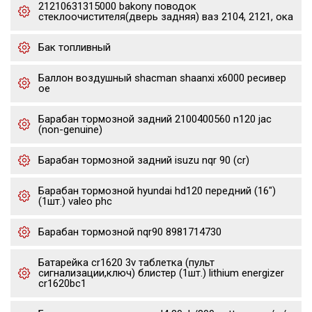
21210631315000 bakony поводок
стеклоочистителя(дверь задняя) ваз 2104, 2121, ока
Бак топливный
Баллон воздушный shacman shaanxi x6000 ресивер
oe
Барабан тормозной задний 2100400560 n120 jac
(non-genuine)
Барабан тормозной задний isuzu nqr 90 (cr)
Барабан тормозной hyundai hd120 передний (16")
(1шт.) valeo phc
Барабан тормозной nqr90 8981714730
Батарейка cr1620 3v таблетка (пульт
сигнализации,ключ) блистер (1шт.) lithium energizer
cr1620bc1