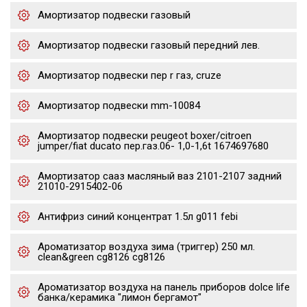
Амортизатор подвески газовый
Амортизатор подвески газовый передний лев.
Амортизатор подвески пер r газ, cruze
Амортизатор подвески mm-10084
Амортизатор подвески peugeot boxer/citroen
jumper/fiat ducato пер.газ.06- 1,0-1,6t 1674697680
Амортизатор сааз масляный ваз 2101-2107 задний
21010-2915402-06
Антифриз синий концентрат 1.5л g011 febi
Ароматизатор воздуха зима (триггер) 250 мл.
clean&green cg8126 cg8126
Ароматизатор воздуха на панель приборов dolce life
банка/керамика "лимон бергамот"