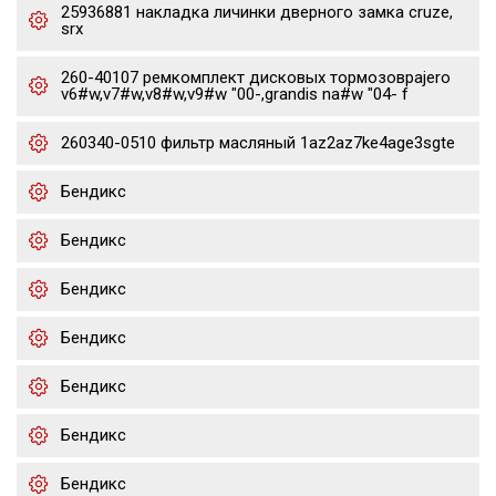
25936881 накладка личинки дверного замка cruze,
srx
260-40107 ремкомплект дисковых тормозовpajero
v6#w,v7#w,v8#w,v9#w "00-,grandis na#w "04- f
260340-0510 фильтр масляный 1az2az7ke4age3sgte
Бендикс
Бендикс
Бендикс
Бендикс
Бендикс
Бендикс
Бендикс