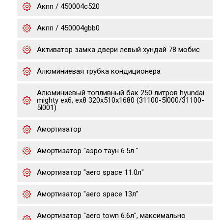
Акпп / 450004c520
Акпп / 450004gbb0
Активатор замка двери левый хундай 78 мобис
Алюминиевая трубка кондиционера
Алюминиевый топливный бак 250 литров hyundai
mighty ex6, ex8 320х510х1680 (31100-5l000/31100-
5l001)
Амортизатор
Амортизатор "аэро таун 6.5л "
Амортизатор "aero space 11.0л"
Амортизатор "aero space 13л"
Амортизатор "aero town 6.6л", максимально