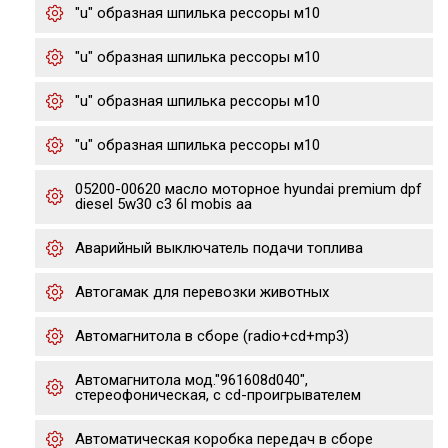
"u" образная шпилька рессоры м10
"u" образная шпилька рессоры м10
"u" образная шпилька рессоры м10
"u" образная шпилька рессоры м10
05200-00620 масло моторное hyundai premium dpf
diesel 5w30 c3 6l mobis aa
Аварийный выключатель подачи топлива
Автогамак для перевозки животных
Автомагнитола в сборе (radio+cd+mp3)
Автомагнитола мод."961608d040",
стереофоническая, с cd-проигрывателем
Автоматическая коробка передач в сборе