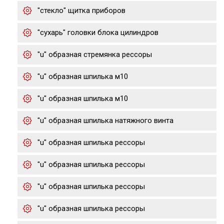
"стекло" щитка приборов
"сухарь" головки блока цилиндров
"u" образная стремянка рессоры
"u" образная шпилька м10
"u" образная шпилька м10
"u" образная шпилька натяжного винта
"u" образная шпилька рессоры
"u" образная шпилька рессоры
"u" образная шпилька рессоры
"u" образная шпилька рессоры