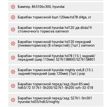
Бампер, 865106c300, hyundai
Барабан тормозной 6шп.120мм.hd78 d4ga, cr
Барабан тормозной hyundai hd120 дв.d6da19
стояночного тормоза samwon
Барабан тормозной hyundai hd120 передний
(пневмотормоза) (8 отверстий) (1шт.) samwon
Барабан тормозной hyundai hd78 (15-) задний/
передний (шир.110мм) 5276158800/5276158801
Барабан тормозной hyundai mighty ex6,8 (15-)
задний/передний (шир.120мм) (1шт.) psp
Барабан тормозной перед/зад (6шп.85 мм)
hd65/72 51761-5h200/52761-5h200 xzh-32-018
Барабан тормозной перед/зад 52761-5m301
hyundai hd35/hd65/mighty