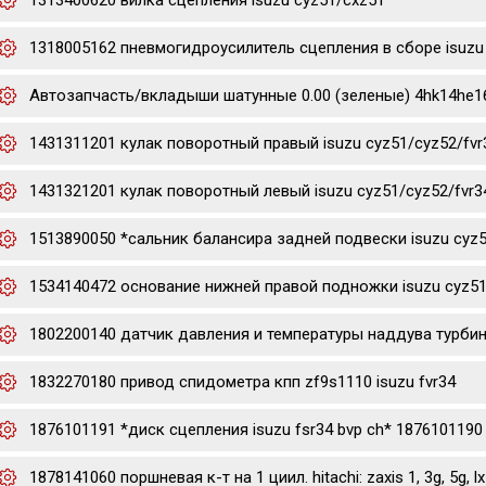
1313400620 вилка сцепления isuzu cyz51/cxz51
1318005162 пневмогидроусилитель сцепления в сборе isuzu 
Автозапчасть/вкладыши шатунные 0.00 (зеленые) 4hk14he16hk
1431311201 кулак поворотный правый isuzu cyz51/cyz52/fvr
1431321201 кулак поворотный левый isuzu cyz51/cyz52/fvr3
1513890050 *сальник балансира задней подвески isuzu cyz
1534140472 основание нижней правой подножки isuzu cyz51
1802200140 датчик давления и температуры наддува турбины 
1832270180 привод спидометра кпп zf9s1110 isuzu fvr34
1876101191 *диск сцепления isuzu fsr34 bvp ch* 1876101190
1878141060 поршневая к-т на 1 циил. hitachi: zaxis 1, 3g, 5g, lx