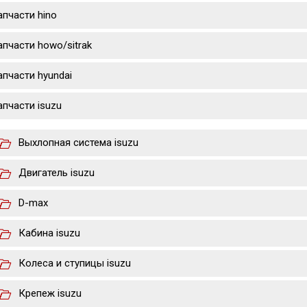
апчасти hino
апчасти howo/sitrak
апчасти hyundai
апчасти isuzu
Выхлопная система isuzu
Двигатель isuzu
D-max
Кабина isuzu
Колеса и ступицы isuzu
Крепеж isuzu