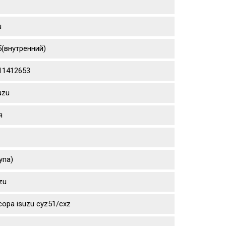
u
5(внутренний)
111412653
uzu
я
упа)
zu
ора isuzu cyz51/cxz