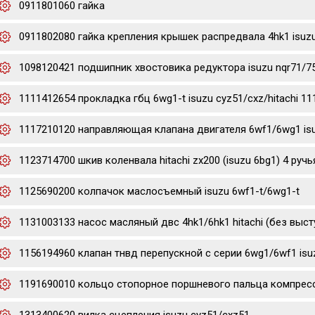
0911801060 гайка
0911802080 гайка крепления крышек распредвала 4hk1 isuz
1098120421 подшипник хвостовика редуктора isuzu nqr71/7
1111412654 прокладка гбц 6wg1-t isuzu cyz51/cxz/hitachi 1
1117210120 направляющая клапана двигателя 6wf1/6wg1 is
1123714700 шкив коленвала hitachi zx200 (isuzu 6bg1) 4 ручь
1125690200 колпачок маслосъемный isuzu 6wf1-t/6wg1-t
1131003133 насос масляный двс 4hk1/6hk1 hitachi (без выст
1156194960 клапан тнвд перепускной с серии 6wg1/6wf1 isu
1191690010 кольцо стопорное поршневого пальца компресс