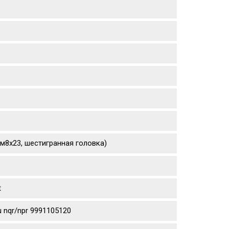
(м8х23, шестигранная головка)
t
 nqr/npr 9991105120