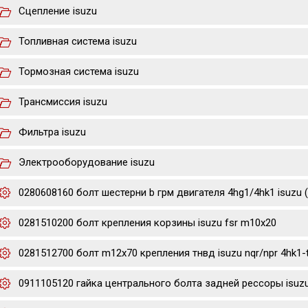
Сцепление isuzu
Топливная система isuzu
Тормозная система isuzu
Трансмиссия isuzu
Фильтра isuzu
Электрооборудование isuzu
0280608160 болт шестерни b грм двигателя 4hg1/4hk1 isuzu 
0281510200 болт крепления корзины isuzu fsr m10x20
0281512700 болт m12x70 крепления тнвд isuzu nqr/npr 4hk1-
0911105120 гайка центрального болта задней рессоры isuzu