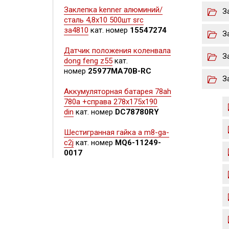
Заклепка kenner алюминий/
З
сталь 4,8х10 500шт src
за4810
кат. номер
15547274
З
Датчик положения коленвала
З
dong feng z55
кат.
номер
25977MA70B-RC
З
Аккумуляторная батарея 78ah
780a +справа 278x175x190
din
кат. номер
DC78780RY
Шестигранная гайка а m8-ga-
c2j
кат. номер
MQ6-11249-
0017