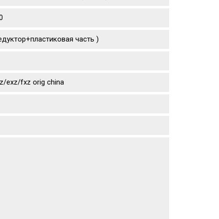
0
едуктор+пластиковая часть )
exz/fxz orig china