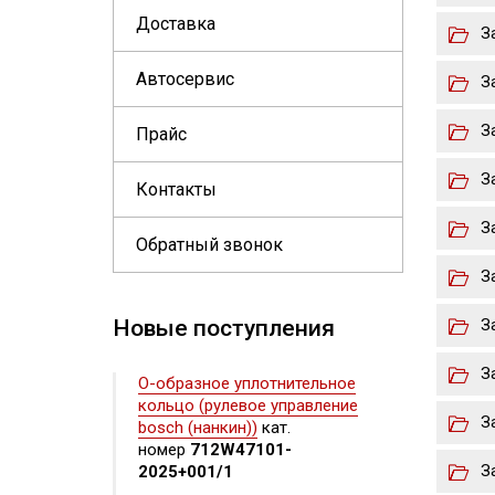
Доставка
З
Автосервис
З
З
Прайс
З
Контакты
З
Обратный звонок
З
Новые поступления
З
З
О-образное уплотнительное
кольцо (рулевое управление
З
bosch (нанкин))
кат.
номер
712W47101-
З
2025+001/1