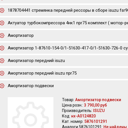
1878704441 стремянка передней рессоры в сборе isuzu fsr9
Актуатор турбокомпрессора 4нк1 npr75 комплект ( мотор-р
Амортизатор
Амортизатор 1-87610-154-0/1-51630-417-0/1-51630-726-0 cyz/
Амортизатор передний isuzu
Амортизатор передний isuzu npr75
Амортизатор подвески
Товар:
Амортизатор подвески
Цена розн.:
3 790,00 руб
Производитель:
ISUZU
Код:
нх-А0124820
Кат. номер:
5876101291
Аналоги 5876101291:
Не найдены