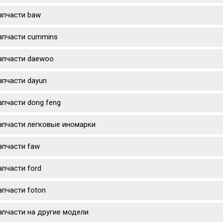
апчасти baw
апчасти cummins
апчасти daewoo
апчасти dayun
апчасти dong feng
апчасти легковые иномарки
апчасти faw
апчасти ford
апчасти foton
апчасти на другие модели