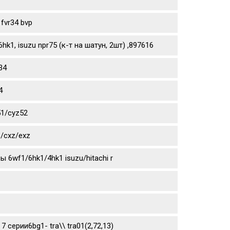
fvr34 bvp
1, isuzu npr75 (к-т на шатун, 2шт) ,897616
34
4
51/cyz52
/cxz/exz
6wf1/6hk1/4hk1 isuzu/hitachi r
 7 серии6bg1- tra\\ tra01(2,72,13)