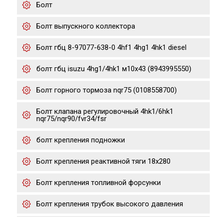
Болт
Болт выпускного коллектора
Болт гбц 8-97077-638-0 4hf1 4hg1 4hk1 diesel
болт гбц isuzu 4hg1/4hk1 м10х43 (8943995550)
Болт горного тормоза nqr75 (0108558700)
Болт клапана регулировочный 4hk1/6hk1
nqr75/nqr90/fvr34/fsr
болт крепления подножки
Болт крепления реактивной тяги 18x280
Болт крепления топливной форсунки
Болт крепления трубок высокого давления