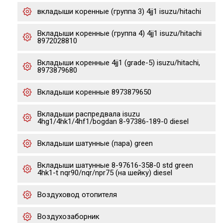
вкладыши коренные (группа 3) 4jj1 isuzu/hitachi
Вкладыши коренные (группа 4) 4jj1 isuzu/hitachi
8972028810
Вкладыши коренные 4jj1 (grade-5) isuzu/hitachi,
8973879680
Вкладыши коренные 8973879650
Вкладыши распредвала isuzu
4hg1/4hk1/4hf1/bogdan 8-97386-189-0 diesel
Вкладыши шатунные (пара) green
Вкладыши шатунные 8-97616-358-0 std green
4hk1-t nqr90/nqr/npr75 (на шейку) diesel
Воздуховод отопителя
Воздухозаборник