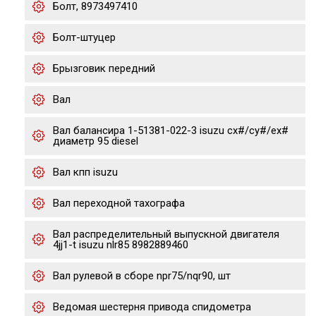
Болт, 8973497410
Болт-штуцер
Брызговик передний
Вал
Вал балансира 1-51381-022-3 isuzu cx#/cy#/ex#
диаметр 95 diesel
Вал кпп isuzu
Вал переходной тахографа
Вал распределительный выпускной двигателя
4jj1-t isuzu nlr85 8982889460
Вал рулевой в сборе npr75/nqr90, шт
Ведомая шестерня привода спидометра