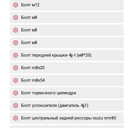
Болт м12
Болт м8
Болт м8
Болт м8
Болт передней крышки 4jj-t (м8*20)
Болт m8x20
Болт m8x54
Болт тормозного цилиндра
Болт успокоителя (двигатель 4jj1)
Болт центральный задней рессоры isuzu nmr85