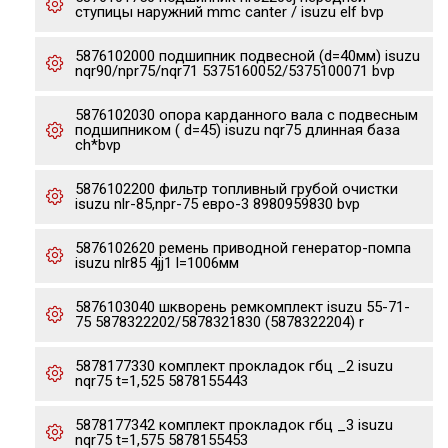
ступицы наружний mmc canter / isuzu elf bvp
5876102000 подшипник подвесной (d=40мм) isuzu
nqr90/npr75/nqr71 5375160052/5375100071 bvp
5876102030 опора карданного вала с подвесным
подшипником ( d=45) isuzu nqr75 длинная база
ch*bvp
5876102200 фильтр топливный грубой очистки
isuzu nlr-85,npr-75 евро-3 8980959830 bvp
5876102620 ремень приводной генератор-помпа
isuzu nlr85 4jj1 l=1006мм
5876103040 шкворень ремкомплект isuzu 55-71-
75 5878322202/5878321830 (5878322204) r
5878177330 комплект прокладок гбц _2 isuzu
nqr75 t=1,525 5878155443
5878177342 комплект прокладок гбц _3 isuzu
nqr75 t=1,575 5878155453