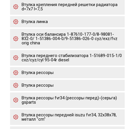
Втулка крепления передней решетки радиатора
d=7x7 l=7,5
Втулка линка
Втулка оси балансира 1-87610-177-0/8-98081-
832-0/ 1-51386-004-0/9-51386-026-0 cyz/exz/fvz
orig china
Втулка переднего стабилизатора 1-51689-015-1/0
cxz/cyz/cyl 95-04r diesel
Втулка рессоры
Втулка рессоры
Втулка рессоры fvr34 (рессоры перед)-(серьга)
gsparts
Втулка рессоры передней isuzu fvr34, 32x38x78,
металл "cm"