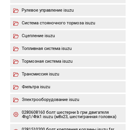
Рулевое управление isuzu
Система стояночного тормоза isuzu
Сцепление isuzu
Топливная система isuzu
Тормозная система isuzu
Трансмиссия isuzu
Фильтра isuzu
Электрооборудование isuzu
0280608160 болт шестерни b грм двигателя
4hg1/4hk1 isuzu (м8х23, шестигранная головка)
0281510200 болт крепления корзины isuzu fsr