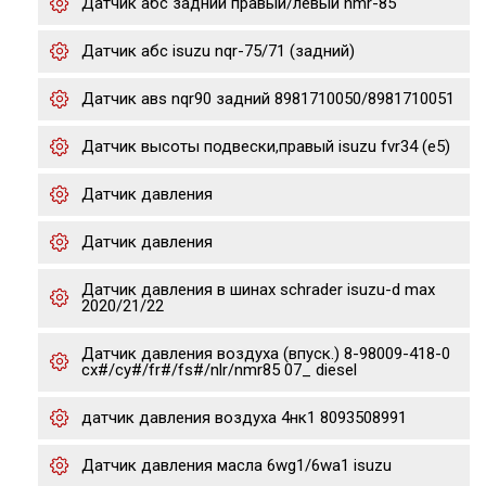
Датчик абс задний правый/левый nmr-85
Датчик абс isuzu nqr-75/71 (задний)
Датчик авs nqr90 задний 8981710050/8981710051
Датчик высоты подвески,правый isuzu fvr34 (e5)
Датчик давления
Датчик давления
Датчик давления в шинах schrader isuzu-d max
2020/21/22
Датчик давления воздуха (впуск.) 8-98009-418-0
cx#/cy#/fr#/fs#/nlr/nmr85 07_ diesel
датчик давления воздуха 4нк1 8093508991
Датчик давления масла 6wg1/6wa1 isuzu