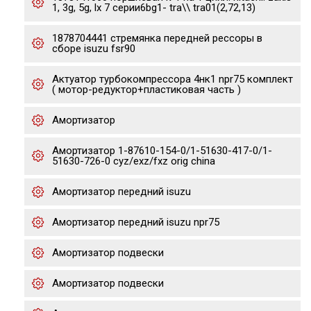
1, 3g, 5g, lx 7 серии6bg1- tra\\ tra01(2,72,13)
1878704441 стремянка передней рессоры в
сборе isuzu fsr90
Актуатор турбокомпрессора 4нк1 npr75 комплект
( мотор-редуктор+пластиковая часть )
Амортизатор
Амортизатор 1-87610-154-0/1-51630-417-0/1-
51630-726-0 cyz/exz/fxz orig china
Амортизатор передний isuzu
Амортизатор передний isuzu npr75
Амортизатор подвески
Амортизатор подвески