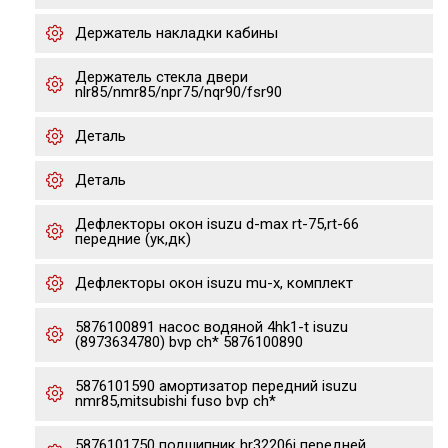
Держатель накладки кабины
Держатель стекла двери
nlr85/nmr85/npr75/nqr90/fsr90
Деталь
Деталь
Дефлекторы окон isuzu d-max rt-75,rt-66
передние (ук,дк)
Дефлекторы окон isuzu mu-x, комплект
5876100891 насос водяной 4hk1-t isuzu
(8973634780) bvp ch* 5876100890
5876101590 амортизатор передний isuzu
nmr85,mitsubishi fuso bvp ch*
5876101750 подшипник hr32206j передней