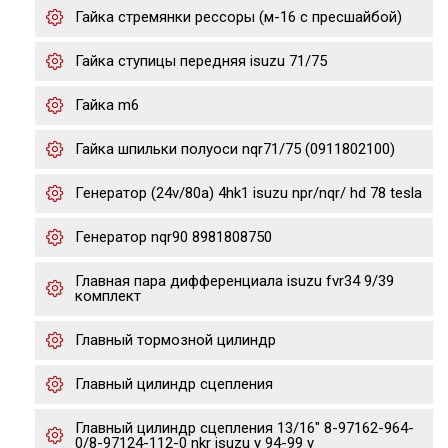
Гайка стремянки рессоры (м-16 с пресшайбой)
Гайка ступицы передняя isuzu 71/75
Гайка m6
Гайка шпильки полуоси nqr71/75 (0911802100)
Генератор (24v/80a) 4hk1 isuzu npr/nqr/ hd 78 tesla
Генератор nqr90 8981808750
Главная пара дифференциала isuzu fvr34 9/39
комплект
Главный тормозной цилиндр
Главный цилиндр сцепления
Главный цилиндр сцепления 13/16" 8-97162-964-
0/8-97124-112-0 nkr isuzu y 94-99 y