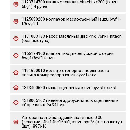
1123714700 шкив коленвала hitachi zx200 (isuzu
6bg1) 4 ручья
1125690200 колпачок маслосъемный isuzu 6wf1-
t/6wg1-t
1131003133 насос масляный двс 4hk1/6hk1 hitachi
(без выступа)
1156194960 клапан тнвд перепускной с серии
6wg1/6wf1 isuzu
1191690010 кольцо стопорное поршневого
пальца компрессора isuzu cyz51/cxz
1313400620 вилка сцепления isuzu cyz51/cxz51
1318005162 пневмогидроусилитель сцепления в
сборе isuzu fvr34 bvp
Автозапчасть/вкладыши шатунные 0.00
(зеленые) 4hk14he16hk1, isuzu npr75 (к-т на шатун,
2шт) ,897616