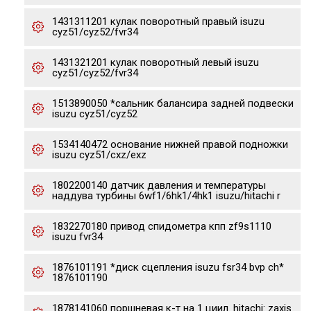
1431311201 кулак поворотный правый isuzu
cyz51/cyz52/fvr34
1431321201 кулак поворотный левый isuzu
cyz51/cyz52/fvr34
1513890050 *сальник балансира задней подвески
isuzu cyz51/cyz52
1534140472 основание нижней правой подножки
isuzu cyz51/cxz/exz
1802200140 датчик давления и температуры
наддува турбины 6wf1/6hk1/4hk1 isuzu/hitachi r
1832270180 привод спидометра кпп zf9s1110
isuzu fvr34
1876101191 *диск сцепления isuzu fsr34 bvp ch*
1876101190
1878141060 поршневая к-т на 1 циил. hitachi: zaxis