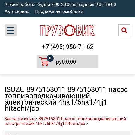
Режим работы: будни 8:00-20:00 выходные 9:00-18:00
Автосервис
Продажа автомобилей
+7 (495) 956-71-62
0
руб.0,00
ISUZU 8975153011 8975153011 насос
топливоподкачивающий
электрический 4hk1/6hk1/4jj1
hitachi/jcb
Запчасти isuzu
>
8975153011 насос топливоподкачивающий
электрический 4hk1/6hk1/4jj1 hitachi/jcb
>