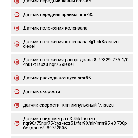
Датчик передний левый nmr-85
Датчик передний правый nmr-85
Датчик положения коленвала
Датчик положения коленвала 4jj1 nlr85 isuzu
diesel
Датчик положения распредвала 8-97329-775-1/0
4hk1-t isuzu nqr75 diesel
Датчик расхода воздуха nmr85
Датчик скорости
датчик скорости_кпп импульсный \\ isuzu
Датчик спидометра е3 4hk1 isuzu
nqr90/75npr75/cyz/exz51/fsr90/nlr/nmr85 e3 700p
богдан е3, 89732805