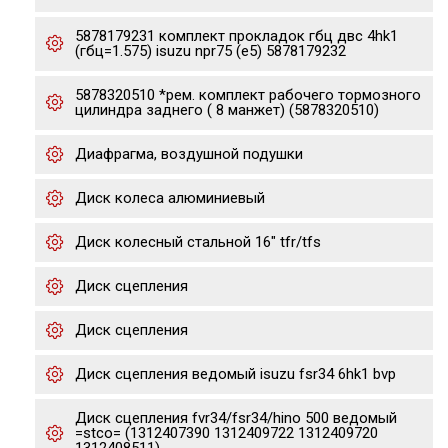
5878179231 комплект прокладок гбц двс 4hk1
(гбц=1.575) isuzu npr75 (e5) 5878179232
5878320510 *рем. комплект рабочего тормозного
цилиндра заднего ( 8 манжет) (5878320510)
Диафрагма, воздушной подушки
Диск колеса алюминиевый
Диск колесный стальной 16" tfr/tfs
Диск сцепления
Диск сцепления
Диск сцепления ведомый isuzu fsr34 6hk1 bvp
Диск сцепления fvr34/fsr34/hino 500 ведомый
=stco= (1312407390 1312409722 1312409720