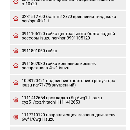
m10x20
0281512700 болт m12x70 крепления тнвд isuzu
nqr/npr 4hk1-t
0911105120 гайка центрального болта задней
рессоры isuzu nqr/npr 9991105120
0911801060 гайка
0911802080 гайка крепления крышек
распредвала 4hk1 isuzu
1098120421 подшипник хвостовика редуктора
isuzu nqr71/75(внутренний)
1111412654 прокладка гбц 6wg1-t isuzu
cyz51/cxz/hitachi 1111412653
1117210120 направляющая клапана двигателя
6wf1/6wg1 isuzu