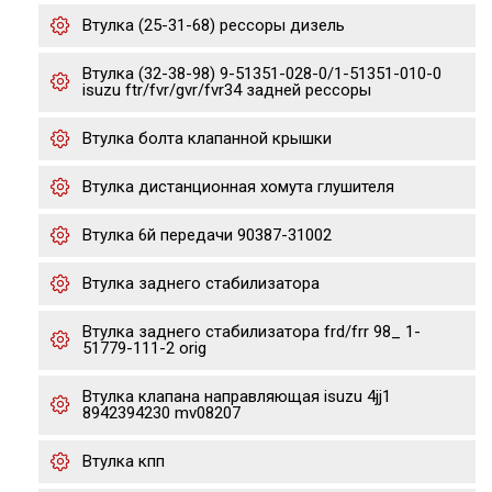
Втулка (25-31-68) рессоры дизель
Втулка (32-38-98) 9-51351-028-0/1-51351-010-0
isuzu ftr/fvr/gvr/fvr34 задней рессоры
Втулка болта клапанной крышки
Втулка дистанционная хомута глушителя
Втулка 6й передачи 90387-31002
Втулка заднего стабилизатора
Втулка заднего стабилизатора frd/frr 98_ 1-
51779-111-2 orig
Втулка клапана направляющая isuzu 4jj1
8942394230 mv08207
Втулка кпп