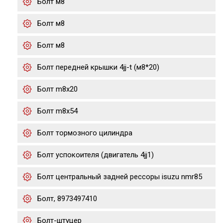
Болт м8
Болт м8
Болт м8
Болт передней крышки 4jj-t (м8*20)
Болт m8x20
Болт m8x54
Болт тормозного цилиндра
Болт успокоителя (двигатель 4jj1)
Болт центральный задней рессоры isuzu nmr85
Болт, 8973497410
Болт-штуцер