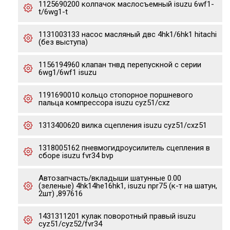
1125690200 колпачок маслосъемный isuzu 6wf1-
t/6wg1-t
1131003133 насос масляный двс 4hk1/6hk1 hitachi
(без выступа)
1156194960 клапан тнвд перепускной с серии
6wg1/6wf1 isuzu
1191690010 кольцо стопорное поршневого
пальца компрессора isuzu cyz51/cxz
1313400620 вилка сцепления isuzu cyz51/cxz51
1318005162 пневмогидроусилитель сцепления в
сборе isuzu fvr34 bvp
Автозапчасть/вкладыши шатунные 0.00
(зеленые) 4hk14he16hk1, isuzu npr75 (к-т на шатун,
2шт) ,897616
1431311201 кулак поворотный правый isuzu
cyz51/cyz52/fvr34