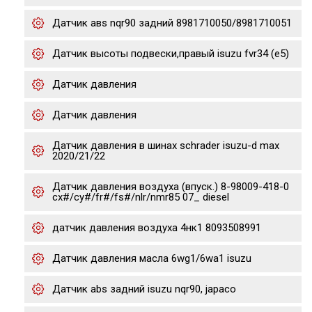
Датчик авs nqr90 задний 8981710050/8981710051
Датчик высоты подвески,правый isuzu fvr34 (e5)
Датчик давления
Датчик давления
Датчик давления в шинах schrader isuzu-d max
2020/21/22
Датчик давления воздуха (впуск.) 8-98009-418-0
cx#/cy#/fr#/fs#/nlr/nmr85 07_ diesel
датчик давления воздуха 4нк1 8093508991
Датчик давления масла 6wg1/6wa1 isuzu
Датчик abs задний isuzu nqr90, japaco