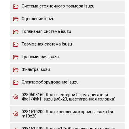
Система стояночного тормоза isuzu
Сцепление isuzu
Топливная система isuzu
Тормозная система isuzu
Трансмиссия isuzu
Фильтра isuzu
Электрооборудование isuzu
0280608160 болт шестерни b грм двигателя
4hg1/4hk1 isuzu (м8х23, шестигранная головка)
0281510200 болт крепления корзины isuzu fsr
m10x20
0281512700 болт m12x70 крепления тнвд isuzu