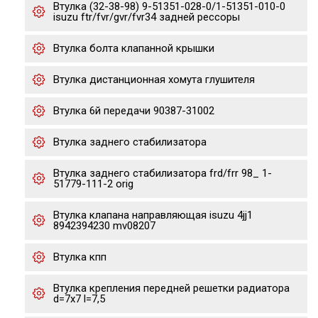
Втулка (32-38-98) 9-51351-028-0/1-51351-010-0
isuzu ftr/fvr/gvr/fvr34 задней рессоры
Втулка болта клапанной крышки
Втулка дистанционная хомута глушителя
Втулка 6й передачи 90387-31002
Втулка заднего стабилизатора
Втулка заднего стабилизатора frd/frr 98_ 1-
51779-111-2 orig
Втулка клапана направляющая isuzu 4jj1
8942394230 mv08207
Втулка кпп
Втулка крепления передней решетки радиатора
d=7x7 l=7,5