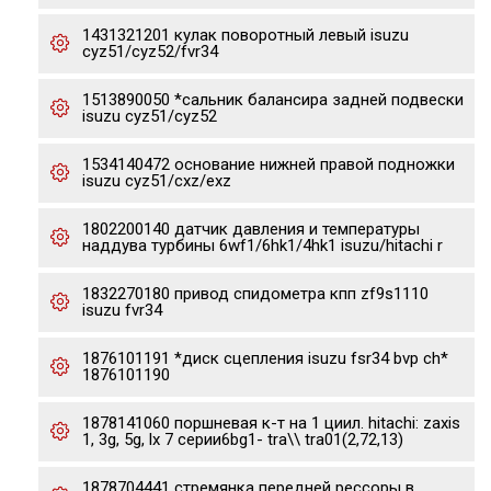
1431321201 кулак поворотный левый isuzu
cyz51/cyz52/fvr34
1513890050 *сальник балансира задней подвески
isuzu cyz51/cyz52
1534140472 основание нижней правой подножки
isuzu cyz51/cxz/exz
1802200140 датчик давления и температуры
наддува турбины 6wf1/6hk1/4hk1 isuzu/hitachi r
1832270180 привод спидометра кпп zf9s1110
isuzu fvr34
1876101191 *диск сцепления isuzu fsr34 bvp ch*
1876101190
1878141060 поршневая к-т на 1 циил. hitachi: zaxis
1, 3g, 5g, lx 7 серии6bg1- tra\\ tra01(2,72,13)
1878704441 стремянка передней рессоры в