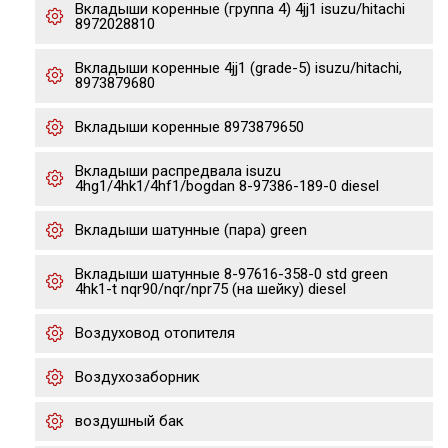
Вкладыши коренные (группа 4) 4jj1 isuzu/hitachi
8972028810
Вкладыши коренные 4jj1 (grade-5) isuzu/hitachi,
8973879680
Вкладыши коренные 8973879650
Вкладыши распредвала isuzu
4hg1/4hk1/4hf1/bogdan 8-97386-189-0 diesel
Вкладыши шатунные (пара) green
Вкладыши шатунные 8-97616-358-0 std green
4hk1-t nqr90/nqr/npr75 (на шейку) diesel
Воздуховод отопителя
Воздухозаборник
воздушный бак