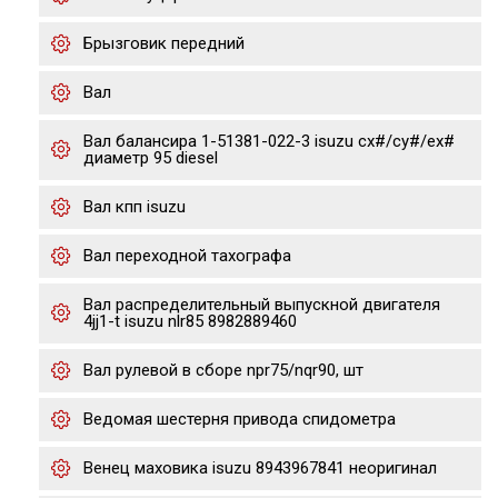
Брызговик передний
Вал
Вал балансира 1-51381-022-3 isuzu cx#/cy#/ex#
диаметр 95 diesel
Вал кпп isuzu
Вал переходной тахографа
Вал распределительный выпускной двигателя
4jj1-t isuzu nlr85 8982889460
Вал рулевой в сборе npr75/nqr90, шт
Ведомая шестерня привода спидометра
Венец маховика isuzu 8943967841 неоригинал