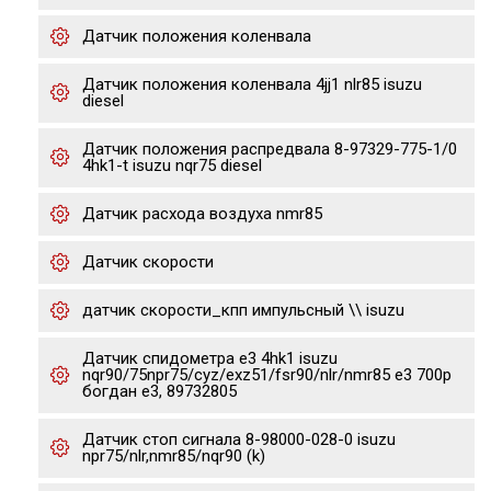
Датчик положения коленвала
Датчик положения коленвала 4jj1 nlr85 isuzu
diesel
Датчик положения распредвала 8-97329-775-1/0
4hk1-t isuzu nqr75 diesel
Датчик расхода воздуха nmr85
Датчик скорости
датчик скорости_кпп импульсный \\ isuzu
Датчик спидометра е3 4hk1 isuzu
nqr90/75npr75/cyz/exz51/fsr90/nlr/nmr85 e3 700p
богдан е3, 89732805
Датчик стоп сигнала 8-98000-028-0 isuzu
npr75/nlr,nmr85/nqr90 (k)