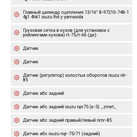
Главный цилиндр сцепления 13/16" 8-97210-748-1
4jj1 4hk1 isuzu lhd y yamasida
Грузовая сетка в кузов (для установки с
рейлингами кузова) rt-75,rt-66 (дк)
Датчик
Датчик
Датчик (регулятор) холостых оборотов isuzu nlr-
85
Датчик абс задний
Датчик абс задний isuzu npr75 (е-5) _zmet_
Датчик абс задний правый/левый nmr-85
Датчик абс isuzu nqr-75/71 (задний)