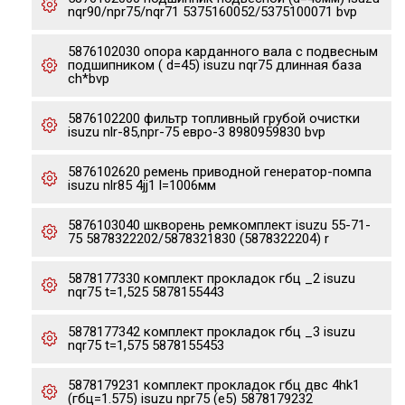
nqr90/npr75/nqr71 5375160052/5375100071 bvp
5876102030 опора карданного вала с подвесным
подшипником ( d=45) isuzu nqr75 длинная база
ch*bvp
5876102200 фильтр топливный грубой очистки
isuzu nlr-85,npr-75 евро-3 8980959830 bvp
5876102620 ремень приводной генератор-помпа
isuzu nlr85 4jj1 l=1006мм
5876103040 шкворень ремкомплект isuzu 55-71-
75 5878322202/5878321830 (5878322204) r
5878177330 комплект прокладок гбц _2 isuzu
nqr75 t=1,525 5878155443
5878177342 комплект прокладок гбц _3 isuzu
nqr75 t=1,575 5878155453
5878179231 комплект прокладок гбц двс 4hk1
(гбц=1.575) isuzu npr75 (e5) 5878179232