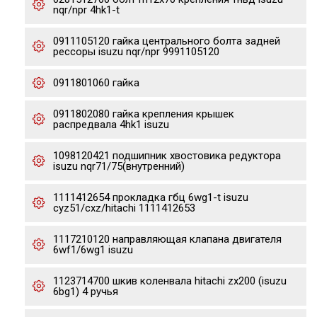
nqr/npr 4hk1-t
0911105120 гайка центрального болта задней
рессоры isuzu nqr/npr 9991105120
0911801060 гайка
0911802080 гайка крепления крышек
распредвала 4hk1 isuzu
1098120421 подшипник хвостовика редуктора
isuzu nqr71/75(внутренний)
1111412654 прокладка гбц 6wg1-t isuzu
cyz51/cxz/hitachi 1111412653
1117210120 направляющая клапана двигателя
6wf1/6wg1 isuzu
1123714700 шкив коленвала hitachi zx200 (isuzu
6bg1) 4 ручья