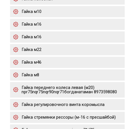
Гайка м10
Гайка м16
Гайка м16
Гайка м22
Гайка м46
Гайка м8
Гайка переднего колеса левая (м20)
npr75nqr75nqr90nqr71богданатаман 8973598080
Гайка регулировочного винта коромысла
Гайка стремянки рессоры (м-16 с пресшайбой)