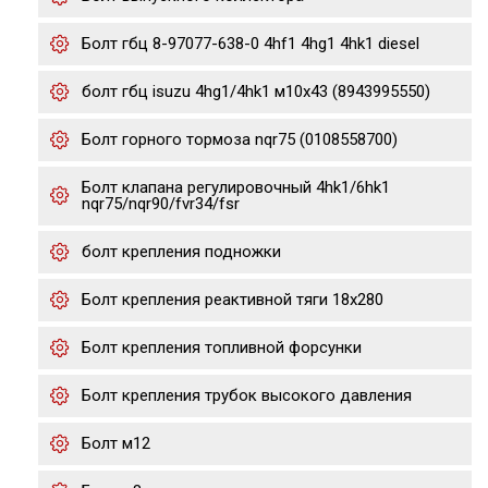
Болт гбц 8-97077-638-0 4hf1 4hg1 4hk1 diesel
болт гбц isuzu 4hg1/4hk1 м10х43 (8943995550)
Болт горного тормоза nqr75 (0108558700)
Болт клапана регулировочный 4hk1/6hk1
nqr75/nqr90/fvr34/fsr
болт крепления подножки
Болт крепления реактивной тяги 18x280
Болт крепления топливной форсунки
Болт крепления трубок высокого давления
Болт м12