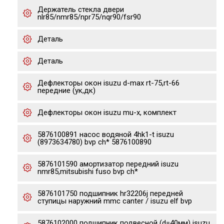
Держатель стекла двери
nlr85/nmr85/npr75/nqr90/fsr90
Деталь
Деталь
Дефлекторы окон isuzu d-max rt-75,rt-66
передние (ук,дк)
Дефлекторы окон isuzu mu-x, комплект
5876100891 насос водяной 4hk1-t isuzu
(8973634780) bvp ch* 5876100890
5876101590 амортизатор передний isuzu
nmr85,mitsubishi fuso bvp ch*
5876101750 подшипник hr32206j передней
ступицы наружний mmc canter / isuzu elf bvp
5876102000 подшипник подвесной (d=40мм) isuzu