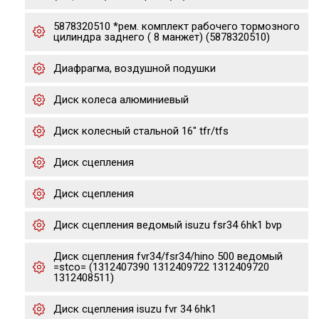
5878320510 *рем. комплект рабочего тормозного
цилиндра заднего ( 8 манжет) (5878320510)
Диафрагма, воздушной подушки
Диск колеса алюминиевый
Диск колесный стальной 16" tfr/tfs
Диск сцепления
Диск сцепления
Диск сцепления ведомый isuzu fsr34 6hk1 bvp
Диск сцепления fvr34/fsr34/hino 500 ведомый
=stco= (1312407390 1312409722 1312409720
1312408511)
Диск сцепления isuzu fvr 34 6hk1