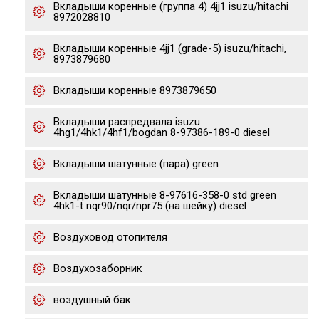
Вкладыши коренные (группа 4) 4jj1 isuzu/hitachi
8972028810
Вкладыши коренные 4jj1 (grade-5) isuzu/hitachi,
8973879680
Вкладыши коренные 8973879650
Вкладыши распредвала isuzu
4hg1/4hk1/4hf1/bogdan 8-97386-189-0 diesel
Вкладыши шатунные (пара) green
Вкладыши шатунные 8-97616-358-0 std green
4hk1-t nqr90/nqr/npr75 (на шейку) diesel
Воздуховод отопителя
Воздухозаборник
воздушный бак