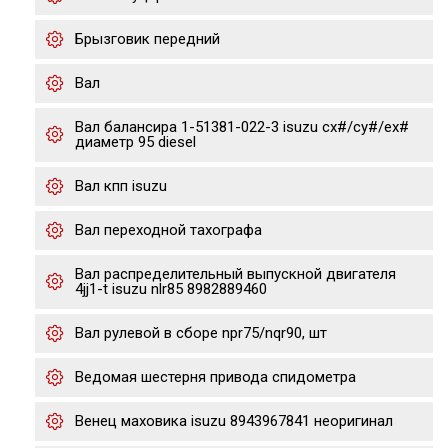
Брызговик передний
Вал
Вал балансира 1-51381-022-3 isuzu cx#/cy#/ex#
диаметр 95 diesel
Вал кпп isuzu
Вал переходной тахографа
Вал распределительный выпускной двигателя
4jj1-t isuzu nlr85 8982889460
Вал рулевой в сборе npr75/nqr90, шт
Ведомая шестерня привода спидометра
Венец маховика isuzu 8943967841 неоригинал