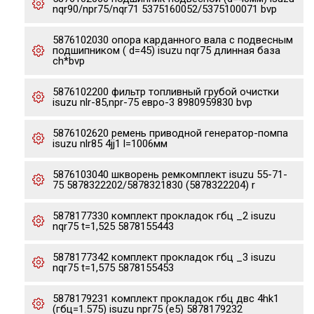
nqr90/npr75/nqr71 5375160052/5375100071 bvp
5876102030 опора карданного вала с подвесным
подшипником ( d=45) isuzu nqr75 длинная база
ch*bvp
5876102200 фильтр топливный грубой очистки
isuzu nlr-85,npr-75 евро-3 8980959830 bvp
5876102620 ремень приводной генератор-помпа
isuzu nlr85 4jj1 l=1006мм
5876103040 шкворень ремкомплект isuzu 55-71-
75 5878322202/5878321830 (5878322204) r
5878177330 комплект прокладок гбц _2 isuzu
nqr75 t=1,525 5878155443
5878177342 комплект прокладок гбц _3 isuzu
nqr75 t=1,575 5878155453
5878179231 комплект прокладок гбц двс 4hk1
(гбц=1.575) isuzu npr75 (e5) 5878179232