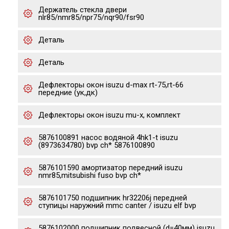
Держатель стекла двери
nlr85/nmr85/npr75/nqr90/fsr90
Деталь
Деталь
Дефлекторы окон isuzu d-max rt-75,rt-66
передние (ук,дк)
Дефлекторы окон isuzu mu-x, комплект
5876100891 насос водяной 4hk1-t isuzu
(8973634780) bvp ch* 5876100890
5876101590 амортизатор передний isuzu
nmr85,mitsubishi fuso bvp ch*
5876101750 подшипник hr32206j передней
ступицы наружний mmc canter / isuzu elf bvp
5876102000 подшипник подвесной (d=40мм) isuzu