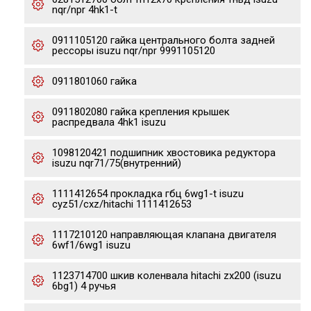
nqr/npr 4hk1-t
0911105120 гайка центрального болта задней
рессоры isuzu nqr/npr 9991105120
0911801060 гайка
0911802080 гайка крепления крышек
распредвала 4hk1 isuzu
1098120421 подшипник хвостовика редуктора
isuzu nqr71/75(внутренний)
1111412654 прокладка гбц 6wg1-t isuzu
cyz51/cxz/hitachi 1111412653
1117210120 направляющая клапана двигателя
6wf1/6wg1 isuzu
1123714700 шкив коленвала hitachi zx200 (isuzu
6bg1) 4 ручья