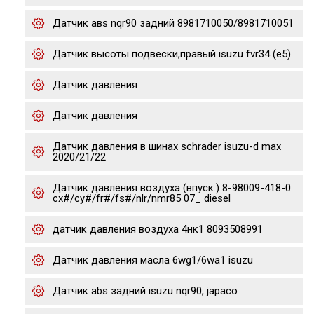
Датчик авs nqr90 задний 8981710050/8981710051
Датчик высоты подвески,правый isuzu fvr34 (e5)
Датчик давления
Датчик давления
Датчик давления в шинах schrader isuzu-d max
2020/21/22
Датчик давления воздуха (впуск.) 8-98009-418-0
cx#/cy#/fr#/fs#/nlr/nmr85 07_ diesel
датчик давления воздуха 4нк1 8093508991
Датчик давления масла 6wg1/6wa1 isuzu
Датчик abs задний isuzu nqr90, japaco