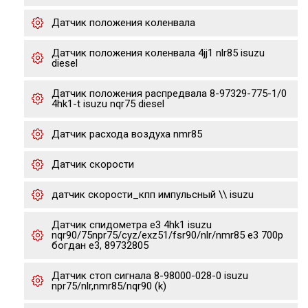
Датчик положения коленвала
Датчик положения коленвала 4jj1 nlr85 isuzu
diesel
Датчик положения распредвала 8-97329-775-1/0
4hk1-t isuzu nqr75 diesel
Датчик расхода воздуха nmr85
Датчик скорости
датчик скорости_кпп импульсный \\ isuzu
Датчик спидометра е3 4hk1 isuzu
nqr90/75npr75/cyz/exz51/fsr90/nlr/nmr85 e3 700p
богдан е3, 89732805
Датчик стоп сигнала 8-98000-028-0 isuzu
npr75/nlr,nmr85/nqr90 (k)