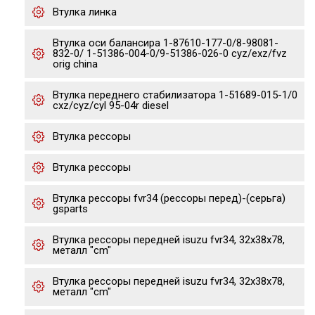
Втулка линка
Втулка оси балансира 1-87610-177-0/8-98081-
832-0/ 1-51386-004-0/9-51386-026-0 cyz/exz/fvz
orig china
Втулка переднего стабилизатора 1-51689-015-1/0
cxz/cyz/cyl 95-04r diesel
Втулка рессоры
Втулка рессоры
Втулка рессоры fvr34 (рессоры перед)-(серьга)
gsparts
Втулка рессоры передней isuzu fvr34, 32x38x78,
металл "cm"
Втулка рессоры передней isuzu fvr34, 32x38x78,
металл "cm"