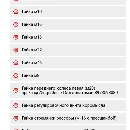
Гайка м10
Гайка м16
Гайка м16
Гайка м22
Гайка м46
Гайка м8
Гайка переднего колеса левая (м20)
npr75nqr75nqr90nqr71богданатаман 8973598080
Гайка регулировочного винта коромысла
Гайка стремянки рессоры (м-16 с пресшайбой)