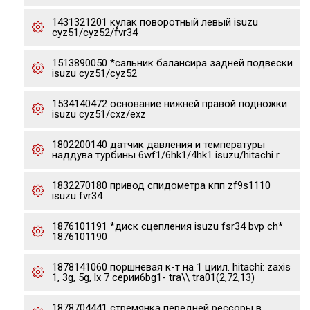
1431321201 кулак поворотный левый isuzu
cyz51/cyz52/fvr34
1513890050 *сальник балансира задней подвески
isuzu cyz51/cyz52
1534140472 основание нижней правой подножки
isuzu cyz51/cxz/exz
1802200140 датчик давления и температуры
наддува турбины 6wf1/6hk1/4hk1 isuzu/hitachi r
1832270180 привод спидометра кпп zf9s1110
isuzu fvr34
1876101191 *диск сцепления isuzu fsr34 bvp ch*
1876101190
1878141060 поршневая к-т на 1 циил. hitachi: zaxis
1, 3g, 5g, lx 7 серии6bg1- tra\\ tra01(2,72,13)
1878704441 стремянка передней рессоры в