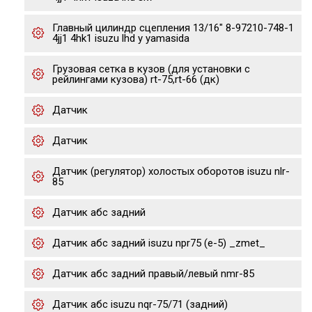
Главный цилиндр сцепления 13/16" 8-97210-748-1
4jj1 4hk1 isuzu lhd y yamasida
Грузовая сетка в кузов (для установки с
рейлингами кузова) rt-75,rt-66 (дк)
Датчик
Датчик
Датчик (регулятор) холостых оборотов isuzu nlr-
85
Датчик абс задний
Датчик абс задний isuzu npr75 (е-5) _zmet_
Датчик абс задний правый/левый nmr-85
Датчик абс isuzu nqr-75/71 (задний)