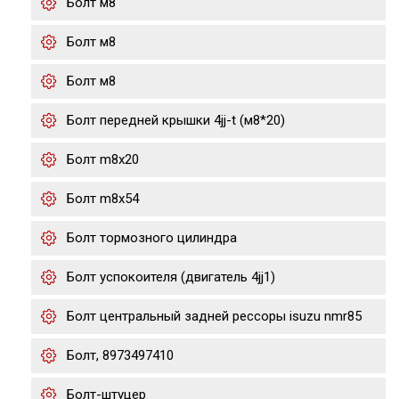
Болт м8
Болт м8
Болт м8
Болт передней крышки 4jj-t (м8*20)
Болт m8x20
Болт m8x54
Болт тормозного цилиндра
Болт успокоителя (двигатель 4jj1)
Болт центральный задней рессоры isuzu nmr85
Болт, 8973497410
Болт-штуцер