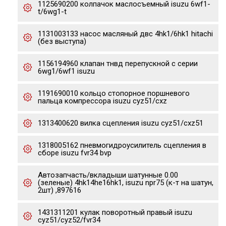
1125690200 колпачок маслосъемный isuzu 6wf1-
t/6wg1-t
1131003133 насос масляный двс 4hk1/6hk1 hitachi
(без выступа)
1156194960 клапан тнвд перепускной с серии
6wg1/6wf1 isuzu
1191690010 кольцо стопорное поршневого
пальца компрессора isuzu cyz51/cxz
1313400620 вилка сцепления isuzu cyz51/cxz51
1318005162 пневмогидроусилитель сцепления в
сборе isuzu fvr34 bvp
Автозапчасть/вкладыши шатунные 0.00
(зеленые) 4hk14he16hk1, isuzu npr75 (к-т на шатун,
2шт) ,897616
1431311201 кулак поворотный правый isuzu
cyz51/cyz52/fvr34