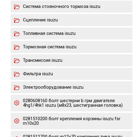
Система стояночного тормоза isuzu
Сцепление isuzu
Топливная система isuzu
Тормозная система isuzu
Трансмиссия isuzu
Фильтра isuzu
Электрооборудование isuzu
0280608160 болт шестерни b грм двигателя
4hg1/4hk1 isuzu (м8х23, шестигранная головка)
0281510200 болт крепления корзины isuzu fsr
m10x20
0281512700 болт m12x70 крепления тнвд isuzu