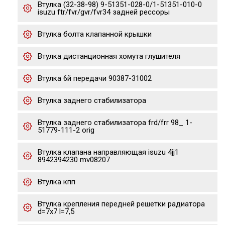
Втулка (32-38-98) 9-51351-028-0/1-51351-010-0
isuzu ftr/fvr/gvr/fvr34 задней рессоры
Втулка болта клапанной крышки
Втулка дистанционная хомута глушителя
Втулка 6й передачи 90387-31002
Втулка заднего стабилизатора
Втулка заднего стабилизатора frd/frr 98_ 1-
51779-111-2 orig
Втулка клапана направляющая isuzu 4jj1
8942394230 mv08207
Втулка кпп
Втулка крепления передней решетки радиатора
d=7x7 l=7,5