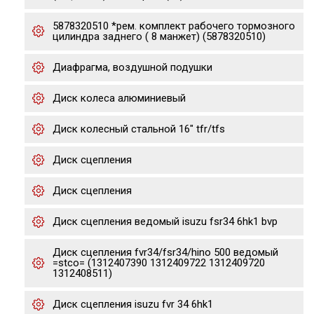
5878320510 *рем. комплект рабочего тормозного
цилиндра заднего ( 8 манжет) (5878320510)
Диафрагма, воздушной подушки
Диск колеса алюминиевый
Диск колесный стальной 16" tfr/tfs
Диск сцепления
Диск сцепления
Диск сцепления ведомый isuzu fsr34 6hk1 bvp
Диск сцепления fvr34/fsr34/hino 500 ведомый
=stco= (1312407390 1312409722 1312409720
1312408511)
Диск сцепления isuzu fvr 34 6hk1