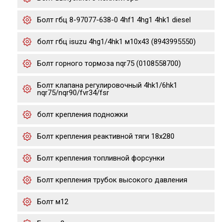
Болт гбц 8-97077-638-0 4hf1 4hg1 4hk1 diesel
болт гбц isuzu 4hg1/4hk1 м10х43 (8943995550)
Болт горного тормоза nqr75 (0108558700)
Болт клапана регулировочный 4hk1/6hk1
nqr75/nqr90/fvr34/fsr
болт крепления подножки
Болт крепления реактивной тяги 18x280
Болт крепления топливной форсунки
Болт крепления трубок высокого давления
Болт м12