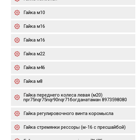
Гайка м10
Гайка м16
Гайка м16
Гайка м22
Гайка м46
Гайка м8
Гайка переднего колеса левая (м20)
npr75nqr75nqr90nqr71богданатаман 8973598080
Гайка регулировочного винта коромысла
Гайка стремянки рессоры (м-16 с пресшайбой)