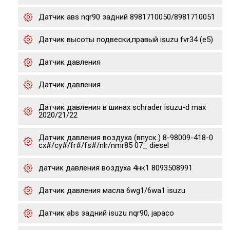
Датчик авs nqr90 задний 8981710050/8981710051
Датчик высоты подвески,правый isuzu fvr34 (e5)
Датчик давления
Датчик давления
Датчик давления в шинах schrader isuzu-d max
2020/21/22
Датчик давления воздуха (впуск.) 8-98009-418-0
cx#/cy#/fr#/fs#/nlr/nmr85 07_ diesel
датчик давления воздуха 4нк1 8093508991
Датчик давления масла 6wg1/6wa1 isuzu
Датчик abs задний isuzu nqr90, japaco