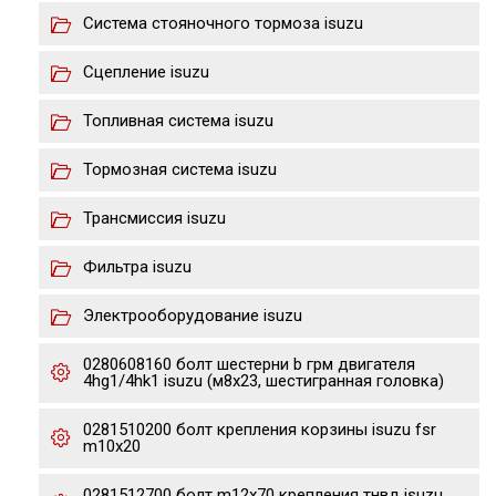
Система стояночного тормоза isuzu
Сцепление isuzu
Топливная система isuzu
Тормозная система isuzu
Трансмиссия isuzu
Фильтра isuzu
Электрооборудование isuzu
0280608160 болт шестерни b грм двигателя
4hg1/4hk1 isuzu (м8х23, шестигранная головка)
0281510200 болт крепления корзины isuzu fsr
m10x20
0281512700 болт m12x70 крепления тнвд isuzu