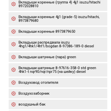
Вкладыши коренные (группа 4) 4jj1 isuzu/hitachi
8972028810
Вкладыши коренные 4jj1 (grade-5) isuzu/hitachi,
8973879680
Вкладыши коренные 8973879650
Вкладыши распредвала isuzu
4hg1/4hk1/4hf1/bogdan 8-97386-189-0 diesel
Вкладыши шатунные (пара) green
Вкладыши шатунные 8-97616-358-0 std green
4hk1-t nqr90/nqr/npr75 (на шейку) diesel
Воздуховод отопителя
Воздухозаборник
воздушный бак