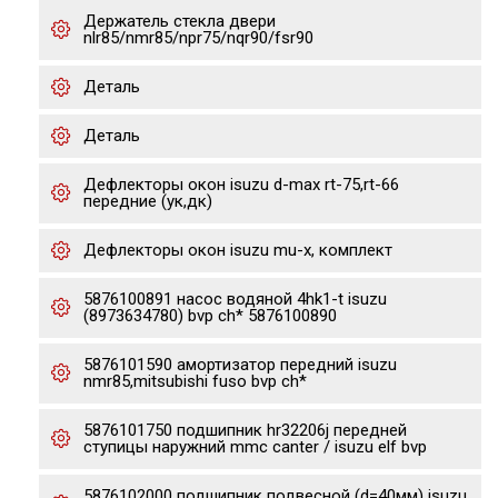
Держатель стекла двери
nlr85/nmr85/npr75/nqr90/fsr90
Деталь
Деталь
Дефлекторы окон isuzu d-max rt-75,rt-66
передние (ук,дк)
Дефлекторы окон isuzu mu-x, комплект
5876100891 насос водяной 4hk1-t isuzu
(8973634780) bvp ch* 5876100890
5876101590 амортизатор передний isuzu
nmr85,mitsubishi fuso bvp ch*
5876101750 подшипник hr32206j передней
ступицы наружний mmc canter / isuzu elf bvp
5876102000 подшипник подвесной (d=40мм) isuzu