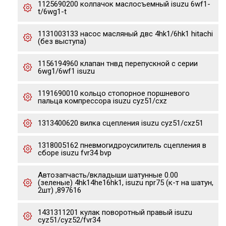
1125690200 колпачок маслосъемный isuzu 6wf1-
t/6wg1-t
1131003133 насос масляный двс 4hk1/6hk1 hitachi
(без выступа)
1156194960 клапан тнвд перепускной с серии
6wg1/6wf1 isuzu
1191690010 кольцо стопорное поршневого
пальца компрессора isuzu cyz51/cxz
1313400620 вилка сцепления isuzu cyz51/cxz51
1318005162 пневмогидроусилитель сцепления в
сборе isuzu fvr34 bvp
Автозапчасть/вкладыши шатунные 0.00
(зеленые) 4hk14he16hk1, isuzu npr75 (к-т на шатун,
2шт) ,897616
1431311201 кулак поворотный правый isuzu
cyz51/cyz52/fvr34