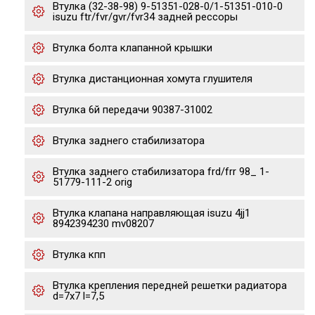
Втулка (32-38-98) 9-51351-028-0/1-51351-010-0
isuzu ftr/fvr/gvr/fvr34 задней рессоры
Втулка болта клапанной крышки
Втулка дистанционная хомута глушителя
Втулка 6й передачи 90387-31002
Втулка заднего стабилизатора
Втулка заднего стабилизатора frd/frr 98_ 1-
51779-111-2 orig
Втулка клапана направляющая isuzu 4jj1
8942394230 mv08207
Втулка кпп
Втулка крепления передней решетки радиатора
d=7x7 l=7,5