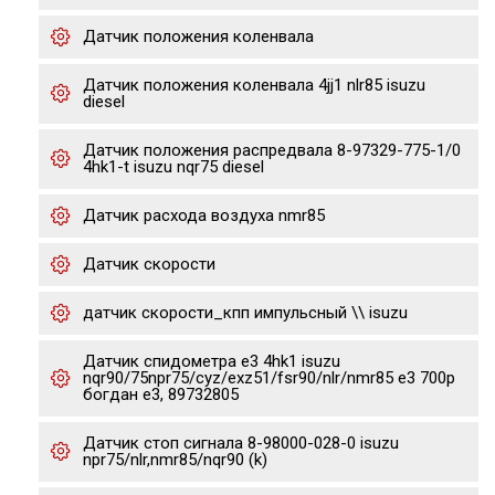
Датчик положения коленвала
Датчик положения коленвала 4jj1 nlr85 isuzu
diesel
Датчик положения распредвала 8-97329-775-1/0
4hk1-t isuzu nqr75 diesel
Датчик расхода воздуха nmr85
Датчик скорости
датчик скорости_кпп импульсный \\ isuzu
Датчик спидометра е3 4hk1 isuzu
nqr90/75npr75/cyz/exz51/fsr90/nlr/nmr85 e3 700p
богдан е3, 89732805
Датчик стоп сигнала 8-98000-028-0 isuzu
npr75/nlr,nmr85/nqr90 (k)