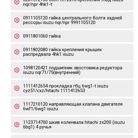
nqr/npr 4hk1-t
0911105120 гайка центрального болта задней
рессоры isuzu nqr/npr 9991105120
0911801060 гайка
0911802080 гайка крепления крышек
распредвала 4hk1 isuzu
1098120421 подшипник хвостовика редуктора
isuzu nqr71/75(внутренний)
1111412654 прокладка гбц 6wg1-t isuzu
cyz51/cxz/hitachi 1111412653
1117210120 направляющая клапана двигателя
6wf1/6wg1 isuzu
1123714700 шкив коленвала hitachi zx200 (isuzu
6bg1) 4 ручья