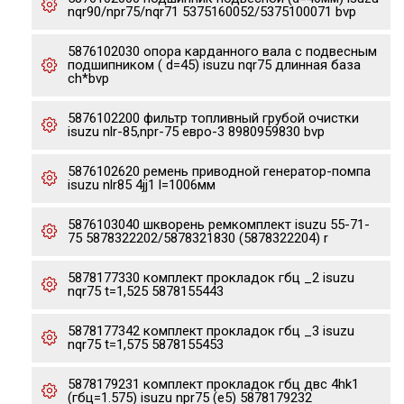
nqr90/npr75/nqr71 5375160052/5375100071 bvp
5876102030 опора карданного вала с подвесным
подшипником ( d=45) isuzu nqr75 длинная база
ch*bvp
5876102200 фильтр топливный грубой очистки
isuzu nlr-85,npr-75 евро-3 8980959830 bvp
5876102620 ремень приводной генератор-помпа
isuzu nlr85 4jj1 l=1006мм
5876103040 шкворень ремкомплект isuzu 55-71-
75 5878322202/5878321830 (5878322204) r
5878177330 комплект прокладок гбц _2 isuzu
nqr75 t=1,525 5878155443
5878177342 комплект прокладок гбц _3 isuzu
nqr75 t=1,575 5878155453
5878179231 комплект прокладок гбц двс 4hk1
(гбц=1.575) isuzu npr75 (e5) 5878179232