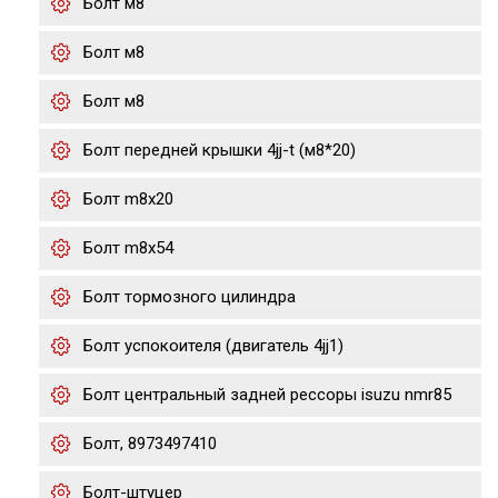
Болт м8
Болт м8
Болт м8
Болт передней крышки 4jj-t (м8*20)
Болт m8x20
Болт m8x54
Болт тормозного цилиндра
Болт успокоителя (двигатель 4jj1)
Болт центральный задней рессоры isuzu nmr85
Болт, 8973497410
Болт-штуцер