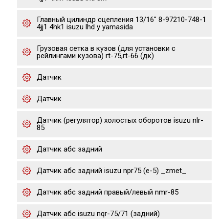
Главный цилиндр сцепления 13/16" 8-97210-748-1
4jj1 4hk1 isuzu lhd y yamasida
Грузовая сетка в кузов (для установки с
рейлингами кузова) rt-75,rt-66 (дк)
Датчик
Датчик
Датчик (регулятор) холостых оборотов isuzu nlr-
85
Датчик абс задний
Датчик абс задний isuzu npr75 (е-5) _zmet_
Датчик абс задний правый/левый nmr-85
Датчик абс isuzu nqr-75/71 (задний)