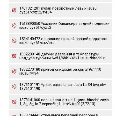
1431321201 кулак поворотный левый isuzu
cyz51/cyz52/fvr34
1513890050 *сальник балансира задней подвески
isuzu cyz51/cyz52
1534140472 основание нижней правой подножки
isuzu cyz51/cxz/exz
1802200140 датчик давления и температуры
наддува турбины 6wf1/6hk1/4hk1 isuzu/hitachi r
1832270180 привод спидометра кпп zf9s1110
isuzu fvr34
1876101191 *диск сцепления isuzu fsr34 bvp ch*
1876101190
1878141060 поршневая к-т на 1 циил. hitachi: zaxis
1, 3g, 5g, lx 7 серии6bg1- tra\\ tra01(2,72,13)
1878704441 стремянка передней рессоры в