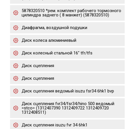
5878320510 *рем. комплект рабочего тормозного
цилиндра заднего ( 8 манжет) (5878320510)
Диафрагма, воздушной подушки
Диск колеса алюминиевый
Диск колесный стальной 16" tfr/tfs
Диск сцепления
Диск сцепления
Диск сцепления ведомый isuzu fsr34 6hk1 bvp
Диск сцепления fvr34/fsr34/hino 500 ведомый
=stco= (1312407390 1312409722 1312409720
1312408511)
Диск сцепления isuzu fvr 34 6hk1