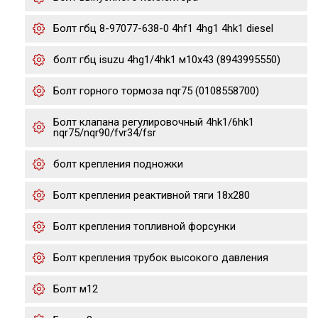
Болт гбц 8-97077-638-0 4hf1 4hg1 4hk1 diesel
болт гбц isuzu 4hg1/4hk1 м10х43 (8943995550)
Болт горного тормоза nqr75 (0108558700)
Болт клапана регулировочный 4hk1/6hk1
nqr75/nqr90/fvr34/fsr
болт крепления подножки
Болт крепления реактивной тяги 18x280
Болт крепления топливной форсунки
Болт крепления трубок высокого давления
Болт м12