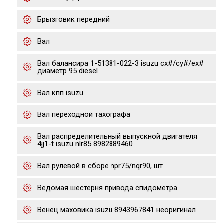
Брызговик передний
Вал
Вал балансира 1-51381-022-3 isuzu cx#/cy#/ex#
диаметр 95 diesel
Вал кпп isuzu
Вал переходной тахографа
Вал распределительный выпускной двигателя
4jj1-t isuzu nlr85 8982889460
Вал рулевой в сборе npr75/nqr90, шт
Ведомая шестерня привода спидометра
Венец маховика isuzu 8943967841 неоригинал