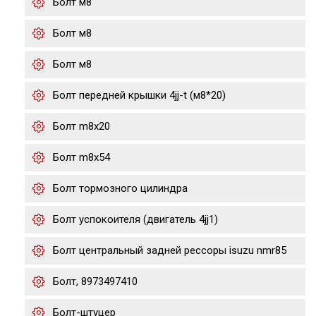
Болт м8
Болт м8
Болт м8
Болт передней крышки 4jj-t (м8*20)
Болт m8x20
Болт m8x54
Болт тормозного цилиндра
Болт успокоителя (двигатель 4jj1)
Болт центральный задней рессоры isuzu nmr85
Болт, 8973497410
Болт-штуцер