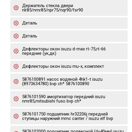
Держатель стекла двери
nlr85/nmr85/npr75/nqr90/fsr90
Деталь
Деталь
Дефлекторы окон isuzu d-max rt-75,rt-66
передние (ук,дк)
Дефлекторы окон isuzu mu-x, комплект
5876100891 насос водяной 4hk1-t isuzu
(8973634780) bvp ch* 5876100890
5876101590 амортизатор передний isuzu
nmr85,mitsubishi fuso bvp ch*
5876101750 подшипник hr32206j передней
ступицы наружний mmc canter / isuzu elf bvp
5876102000 подшипник подвесной (d=40мм) isuzu