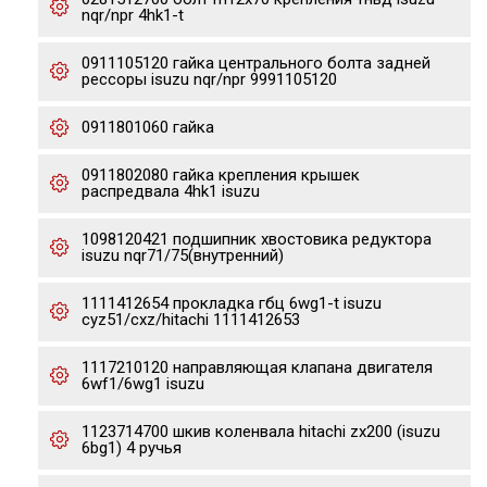
nqr/npr 4hk1-t
0911105120 гайка центрального болта задней
рессоры isuzu nqr/npr 9991105120
0911801060 гайка
0911802080 гайка крепления крышек
распредвала 4hk1 isuzu
1098120421 подшипник хвостовика редуктора
isuzu nqr71/75(внутренний)
1111412654 прокладка гбц 6wg1-t isuzu
cyz51/cxz/hitachi 1111412653
1117210120 направляющая клапана двигателя
6wf1/6wg1 isuzu
1123714700 шкив коленвала hitachi zx200 (isuzu
6bg1) 4 ручья