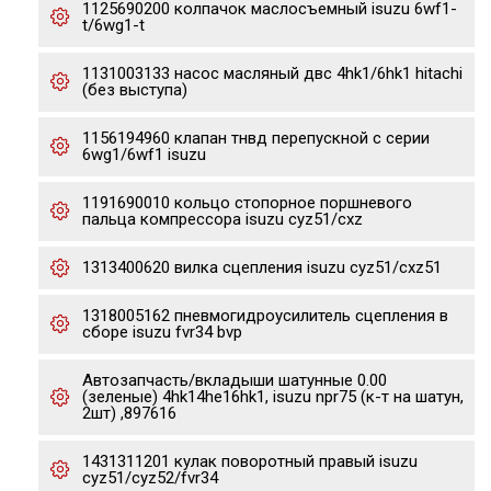
1125690200 колпачок маслосъемный isuzu 6wf1-
t/6wg1-t
1131003133 насос масляный двс 4hk1/6hk1 hitachi
(без выступа)
1156194960 клапан тнвд перепускной с серии
6wg1/6wf1 isuzu
1191690010 кольцо стопорное поршневого
пальца компрессора isuzu cyz51/cxz
1313400620 вилка сцепления isuzu cyz51/cxz51
1318005162 пневмогидроусилитель сцепления в
сборе isuzu fvr34 bvp
Автозапчасть/вкладыши шатунные 0.00
(зеленые) 4hk14he16hk1, isuzu npr75 (к-т на шатун,
2шт) ,897616
1431311201 кулак поворотный правый isuzu
cyz51/cyz52/fvr34