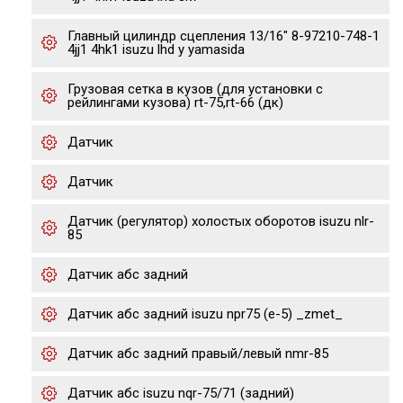
Главный цилиндр сцепления 13/16" 8-97210-748-1
4jj1 4hk1 isuzu lhd y yamasida
Грузовая сетка в кузов (для установки с
рейлингами кузова) rt-75,rt-66 (дк)
Датчик
Датчик
Датчик (регулятор) холостых оборотов isuzu nlr-
85
Датчик абс задний
Датчик абс задний isuzu npr75 (е-5) _zmet_
Датчик абс задний правый/левый nmr-85
Датчик абс isuzu nqr-75/71 (задний)