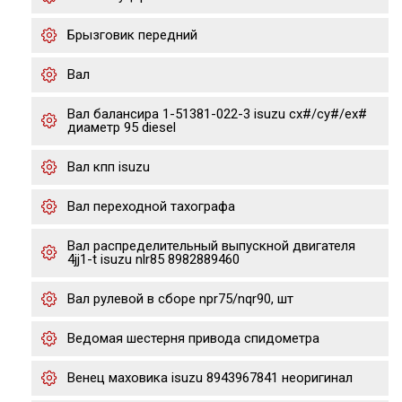
Брызговик передний
Вал
Вал балансира 1-51381-022-3 isuzu cx#/cy#/ex#
диаметр 95 diesel
Вал кпп isuzu
Вал переходной тахографа
Вал распределительный выпускной двигателя
4jj1-t isuzu nlr85 8982889460
Вал рулевой в сборе npr75/nqr90, шт
Ведомая шестерня привода спидометра
Венец маховика isuzu 8943967841 неоригинал