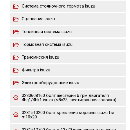
Система стояночного тормоза isuzu
Сцепление isuzu
Топливная система isuzu
Тормозная система isuzu
Трансмиссия isuzu
Фильтра isuzu
Электрооборудование isuzu
0280608160 болт шестерни b грм двигателя
4hg1/4hk1 isuzu (м8х23, шестигранная головка)
0281510200 болт крепления корзины isuzu fsr
m10x20
0281512700 болт m12x70 крепления тнвд isuzu