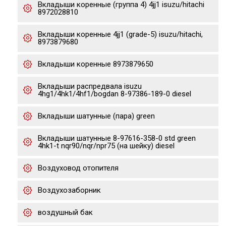
Вкладыши коренные (группа 4) 4jj1 isuzu/hitachi
8972028810
Вкладыши коренные 4jj1 (grade-5) isuzu/hitachi,
8973879680
Вкладыши коренные 8973879650
Вкладыши распредвала isuzu
4hg1/4hk1/4hf1/bogdan 8-97386-189-0 diesel
Вкладыши шатунные (пара) green
Вкладыши шатунные 8-97616-358-0 std green
4hk1-t nqr90/nqr/npr75 (на шейку) diesel
Воздуховод отопителя
Воздухозаборник
воздушный бак