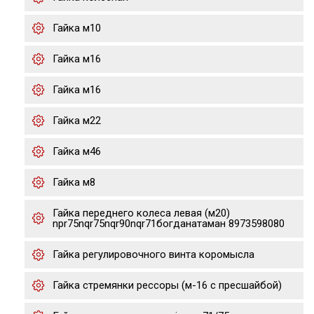
Гайка м10
Гайка м16
Гайка м16
Гайка м22
Гайка м46
Гайка м8
Гайка переднего колеса левая (м20)
npr75nqr75nqr90nqr71богданатаман 8973598080
Гайка регулировочного винта коромысла
Гайка стремянки рессоры (м-16 с пресшайбой)