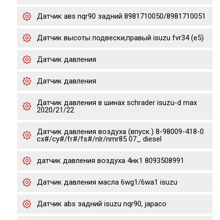
Датчик авs nqr90 задний 8981710050/8981710051
Датчик высоты подвески,правый isuzu fvr34 (e5)
Датчик давления
Датчик давления
Датчик давления в шинах schrader isuzu-d max
2020/21/22
Датчик давления воздуха (впуск.) 8-98009-418-0
cx#/cy#/fr#/fs#/nlr/nmr85 07_ diesel
датчик давления воздуха 4нк1 8093508991
Датчик давления масла 6wg1/6wa1 isuzu
Датчик abs задний isuzu nqr90, japaco