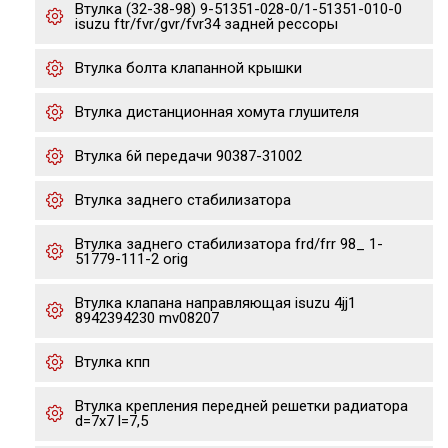
Втулка (32-38-98) 9-51351-028-0/1-51351-010-0
isuzu ftr/fvr/gvr/fvr34 задней рессоры
Втулка болта клапанной крышки
Втулка дистанционная хомута глушителя
Втулка 6й передачи 90387-31002
Втулка заднего стабилизатора
Втулка заднего стабилизатора frd/frr 98_ 1-
51779-111-2 orig
Втулка клапана направляющая isuzu 4jj1
8942394230 mv08207
Втулка кпп
Втулка крепления передней решетки радиатора
d=7x7 l=7,5