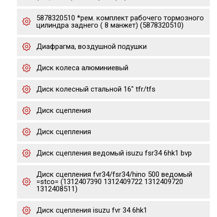
5878320510 *рем. комплект рабочего тормозного
цилиндра заднего ( 8 манжет) (5878320510)
Диафрагма, воздушной подушки
Диск колеса алюминиевый
Диск колесный стальной 16" tfr/tfs
Диск сцепления
Диск сцепления
Диск сцепления ведомый isuzu fsr34 6hk1 bvp
Диск сцепления fvr34/fsr34/hino 500 ведомый
=stco= (1312407390 1312409722 1312409720
1312408511)
Диск сцепления isuzu fvr 34 6hk1