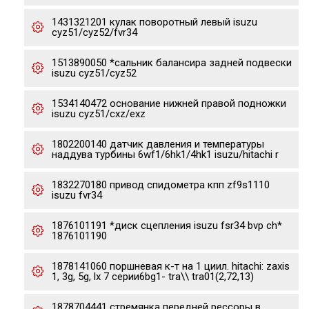
1431321201 кулак поворотный левый isuzu
cyz51/cyz52/fvr34
1513890050 *сальник балансира задней подвески
isuzu cyz51/cyz52
1534140472 основание нижней правой подножки
isuzu cyz51/cxz/exz
1802200140 датчик давления и температуры
наддува турбины 6wf1/6hk1/4hk1 isuzu/hitachi r
1832270180 привод спидометра кпп zf9s1110
isuzu fvr34
1876101191 *диск сцепления isuzu fsr34 bvp ch*
1876101190
1878141060 поршневая к-т на 1 циил. hitachi: zaxis
1, 3g, 5g, lx 7 серии6bg1- tra\\ tra01(2,72,13)
1878704441 стремянка передней рессоры в