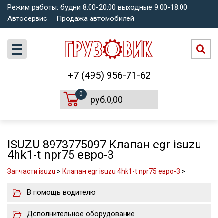
Режим работы: будни 8:00-20:00 выходные 9:00-18:00
Автосервис
Продажа автомобилей
+7 (495) 956-71-62
0
руб.0,00
ISUZU 8973775097 Клапан egr isuzu
4hk1-t npr75 евро-3
Запчасти isuzu
>
Клапан egr isuzu 4hk1-t npr75 евро-3
>
В помощь водителю
Дополнительное оборудование