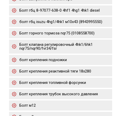
Болт гбц 8-97077-638-0 4hf1 4hg1 4hk1 diesel
болт гбц isuzu 4hg1/4hk1 м10х43 (8943995550)
Болт горного тормоза nqr75 (0108558700)
Болт клапана регулировочный 4hk1/6hk1
nqr75/nqr90/fvr34/fsr
болт крепления подножки
Болт крепления реактивной тяги 18x280
Болт крепления топливной форсунки
Болт крепления трубок высокого давления
Болт м12