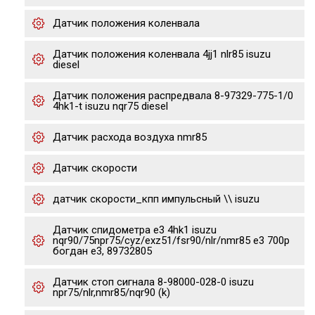
Датчик положения коленвала
Датчик положения коленвала 4jj1 nlr85 isuzu
diesel
Датчик положения распредвала 8-97329-775-1/0
4hk1-t isuzu nqr75 diesel
Датчик расхода воздуха nmr85
Датчик скорости
датчик скорости_кпп импульсный \\ isuzu
Датчик спидометра е3 4hk1 isuzu
nqr90/75npr75/cyz/exz51/fsr90/nlr/nmr85 e3 700p
богдан е3, 89732805
Датчик стоп сигнала 8-98000-028-0 isuzu
npr75/nlr,nmr85/nqr90 (k)