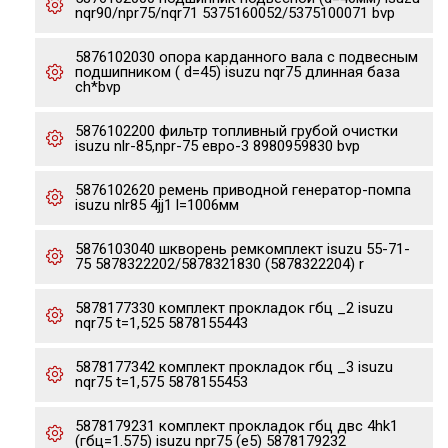
nqr90/npr75/nqr71 5375160052/5375100071 bvp
5876102030 опора карданного вала с подвесным
подшипником ( d=45) isuzu nqr75 длинная база
ch*bvp
5876102200 фильтр топливный грубой очистки
isuzu nlr-85,npr-75 евро-3 8980959830 bvp
5876102620 ремень приводной генератор-помпа
isuzu nlr85 4jj1 l=1006мм
5876103040 шкворень ремкомплект isuzu 55-71-
75 5878322202/5878321830 (5878322204) r
5878177330 комплект прокладок гбц _2 isuzu
nqr75 t=1,525 5878155443
5878177342 комплект прокладок гбц _3 isuzu
nqr75 t=1,575 5878155453
5878179231 комплект прокладок гбц двс 4hk1
(гбц=1.575) isuzu npr75 (e5) 5878179232