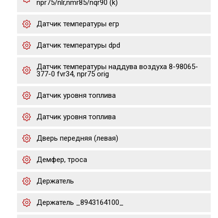
npr75/nlr,nmr85/nqr90 (k)
Датчик температуры егр
Датчик температуры dpd
Датчик температуры наддува воздуха 8-98065-
377-0 fvr34, npr75 orig
Датчик уровня топлива
Датчик уровня топлива
Дверь передняя (левая)
Демфер, троса
Держатель
Держатель _8943164100_