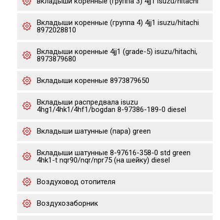
вкладыши коренные (группа 3) 4jj1 isuzu/hitachi
Вкладыши коренные (группа 4) 4jj1 isuzu/hitachi
8972028810
Вкладыши коренные 4jj1 (grade-5) isuzu/hitachi,
8973879680
Вкладыши коренные 8973879650
Вкладыши распредвала isuzu
4hg1/4hk1/4hf1/bogdan 8-97386-189-0 diesel
Вкладыши шатунные (пара) green
Вкладыши шатунные 8-97616-358-0 std green
4hk1-t nqr90/nqr/npr75 (на шейку) diesel
Воздуховод отопителя
Воздухозаборник