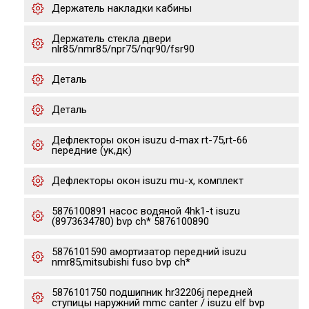
Держатель накладки кабины
Держатель стекла двери
nlr85/nmr85/npr75/nqr90/fsr90
Деталь
Деталь
Дефлекторы окон isuzu d-max rt-75,rt-66
передние (ук,дк)
Дефлекторы окон isuzu mu-x, комплект
5876100891 насос водяной 4hk1-t isuzu
(8973634780) bvp ch* 5876100890
5876101590 амортизатор передний isuzu
nmr85,mitsubishi fuso bvp ch*
5876101750 подшипник hr32206j передней
ступицы наружний mmc canter / isuzu elf bvp