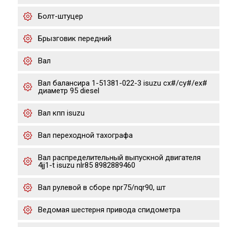
Болт-штуцер
Брызговик передний
Вал
Вал балансира 1-51381-022-3 isuzu cx#/cy#/ex#
диаметр 95 diesel
Вал кпп isuzu
Вал переходной тахографа
Вал распределительный выпускной двигателя
4jj1-t isuzu nlr85 8982889460
Вал рулевой в сборе npr75/nqr90, шт
Ведомая шестерня привода спидометра