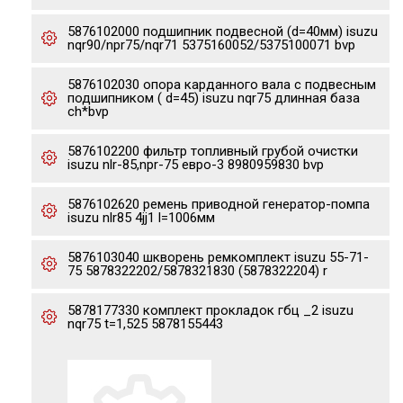
5876102000 подшипник подвесной (d=40мм) isuzu
nqr90/npr75/nqr71 5375160052/5375100071 bvp
5876102030 опора карданного вала с подвесным
подшипником ( d=45) isuzu nqr75 длинная база
ch*bvp
5876102200 фильтр топливный грубой очистки
isuzu nlr-85,npr-75 евро-3 8980959830 bvp
5876102620 ремень приводной генератор-помпа
isuzu nlr85 4jj1 l=1006мм
5876103040 шкворень ремкомплект isuzu 55-71-
75 5878322202/5878321830 (5878322204) r
5878177330 комплект прокладок гбц _2 isuzu
nqr75 t=1,525 5878155443