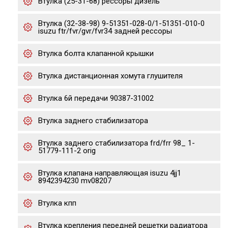
Втулка (25-31-68) рессоры дизель
Втулка (32-38-98) 9-51351-028-0/1-51351-010-0
isuzu ftr/fvr/gvr/fvr34 задней рессоры
Втулка болта клапанной крышки
Втулка дистанционная хомута глушителя
Втулка 6й передачи 90387-31002
Втулка заднего стабилизатора
Втулка заднего стабилизатора frd/frr 98_ 1-
51779-111-2 orig
Втулка клапана направляющая isuzu 4jj1
8942394230 mv08207
Втулка кпп
Втулка крепления передней решетки радиатора