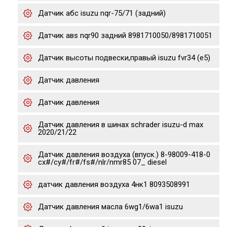
Датчик абс isuzu nqr-75/71 (задний)
Датчик авs nqr90 задний 8981710050/8981710051
Датчик высоты подвески,правый isuzu fvr34 (e5)
Датчик давления
Датчик давления
Датчик давления в шинах schrader isuzu-d max
2020/21/22
Датчик давления воздуха (впуск.) 8-98009-418-0
cx#/cy#/fr#/fs#/nlr/nmr85 07_ diesel
датчик давления воздуха 4нк1 8093508991
Датчик давления масла 6wg1/6wa1 isuzu