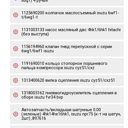
6bg1) 4 ручья
1125690200 колпачок маслосъемный isuzu 6wf1-
t/6wg1-t
1131003133 насос масляный двс 4hk1/6hk1 hitachi
(без выступа)
1156194960 клапан тнвд перепускной с серии
6wg1/6wf1 isuzu
1191690010 кольцо стопорное поршневого
пальца компрессора isuzu cyz51/cxz
1313400620 вилка сцепления isuzu cyz51/cxz51
1318005162 пневмогидроусилитель сцепления в
сборе isuzu fvr34 bvp
Автозапчасть/вкладыши шатунные 0.00
(зеленые) 4hk14he16hk1, isuzu npr75 (к-т на шатун,
2шт) ,897616