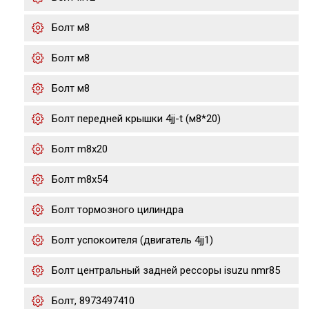
Болт м8
Болт м8
Болт м8
Болт передней крышки 4jj-t (м8*20)
Болт m8x20
Болт m8x54
Болт тормозного цилиндра
Болт успокоителя (двигатель 4jj1)
Болт центральный задней рессоры isuzu nmr85
Болт, 8973497410