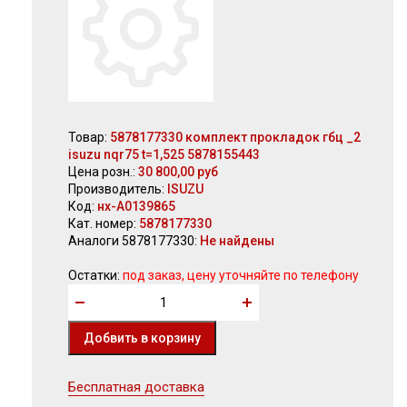
Товар:
5878177330 комплект прокладок гбц _2
isuzu nqr75 t=1,525 5878155443
Цена розн.:
30 800,00 руб
Производитель:
ISUZU
Код:
нх-А0139865
Кат. номер:
5878177330
Аналоги 5878177330:
Не найдены
Остатки:
под заказ, цену уточняйте по телефону
Бесплатная доставка