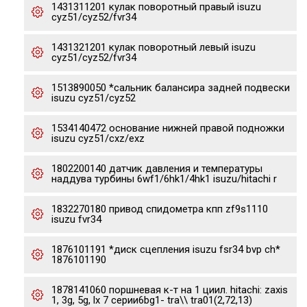
1431311201 кулак поворотный правый isuzu
cyz51/cyz52/fvr34
1431321201 кулак поворотный левый isuzu
cyz51/cyz52/fvr34
1513890050 *сальник балансира задней подвески
isuzu cyz51/cyz52
1534140472 основание нижней правой подножки
isuzu cyz51/cxz/exz
1802200140 датчик давления и температуры
наддува турбины 6wf1/6hk1/4hk1 isuzu/hitachi r
1832270180 привод спидометра кпп zf9s1110
isuzu fvr34
1876101191 *диск сцепления isuzu fsr34 bvp ch*
1876101190
1878141060 поршневая к-т на 1 циил. hitachi: zaxis
1, 3g, 5g, lx 7 серии6bg1- tra\\ tra01(2,72,13)