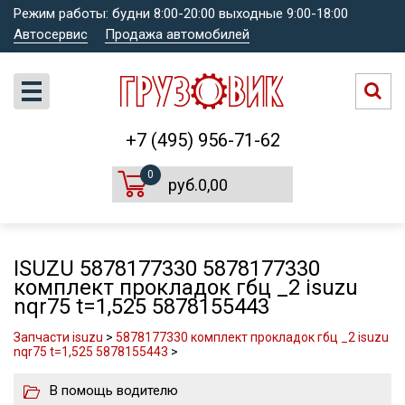
Режим работы: будни 8:00-20:00 выходные 9:00-18:00
Автосервис
Продажа автомобилей
+7 (495) 956-71-62
0
руб.0,00
ISUZU 5878177330 5878177330
комплект прокладок гбц _2 isuzu
nqr75 t=1,525 5878155443
Запчасти isuzu
>
5878177330 комплект прокладок гбц _2 isuzu
nqr75 t=1,525 5878155443
>
В помощь водителю