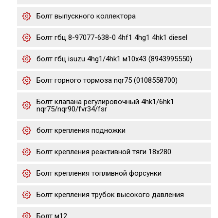
Болт выпускного коллектора
Болт гбц 8-97077-638-0 4hf1 4hg1 4hk1 diesel
болт гбц isuzu 4hg1/4hk1 м10х43 (8943995550)
Болт горного тормоза nqr75 (0108558700)
Болт клапана регулировочный 4hk1/6hk1
nqr75/nqr90/fvr34/fsr
болт крепления подножки
Болт крепления реактивной тяги 18x280
Болт крепления топливной форсунки
Болт крепления трубок высокого давления
Болт м12