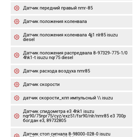
Датчик передний правый nmr-85
Датчик положения коленвала
Датчик положения коленвала 4jj1 nlr85 isuzu
diesel
Датчик положения распредвала 8-97329-775-1/0
4hk1-t isuzu nqr75 diesel
Датчик расхода воздуха nmr85
Датчик скорости
датчик скорости_кпп импульсный \\ isuzu
Датчик спидометра е3 4hk1 isuzu
nqr90/75npr75/cyz/exz51/fsr90/nlr/nmr85 e3 700p
богдан е3, 89732805
Датчик стоп сигнала 8-98000-028-0 isuzu