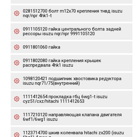
0281512700 болт m12x70 крепления тнвд isuzu
nqr/npr 4hk1-t
0911105120 гайка центрального болта задней
рессоры isuzu nqr/npr 9991105120
0911801060 гайка
0911802080 гайка крепления крышек
распредвала 4hk1 isuzu
1098120421 подшипник хвостовика редуктора
isuzu nqr71/75(внутренний)
1111412654 прокладка гбц 6wg1-t isuzu
cyz51/cxz/hitachi 1111412653
1117210120 направляющая клапана двигателя
6wf1/6wg1 isuzu
1123714700 шкив коленвала hitachi zx200 (isuzu