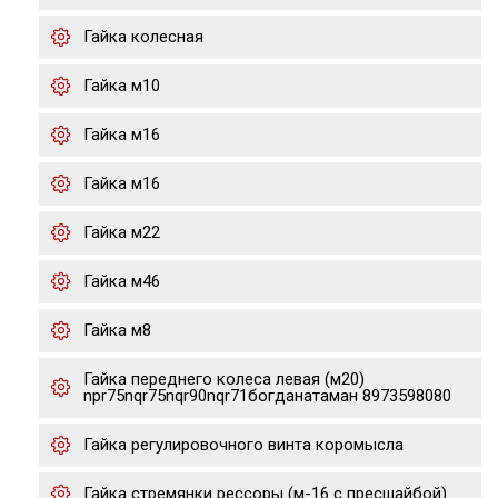
Гайка колесная
Гайка м10
Гайка м16
Гайка м16
Гайка м22
Гайка м46
Гайка м8
Гайка переднего колеса левая (м20)
npr75nqr75nqr90nqr71богданатаман 8973598080
Гайка регулировочного винта коромысла
Гайка стремянки рессоры (м-16 с пресшайбой)