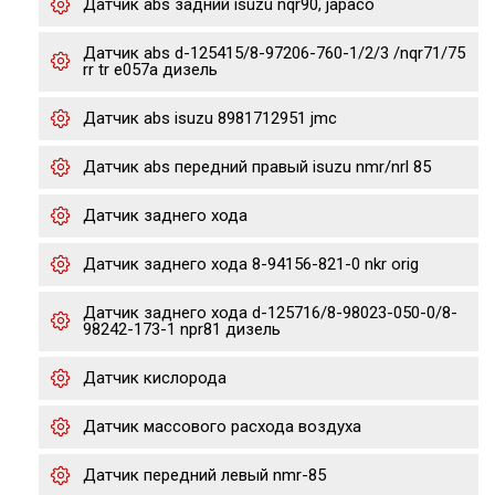
Датчик abs задний isuzu nqr90, japaco
Датчик abs d-125415/8-97206-760-1/2/3 /nqr71/75
rr tr e057a дизель
Датчик abs isuzu 8981712951 jmc
Датчик abs передний правый isuzu nmr/nrl 85
Датчик заднего хода
Датчик заднего хода 8-94156-821-0 nkr orig
Датчик заднего хода d-125716/8-98023-050-0/8-
98242-173-1 npr81 дизель
Датчик кислорода
Датчик массового расхода воздуха
Датчик передний левый nmr-85