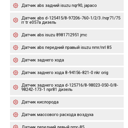
Датчик abs задний isuzu nqr90, japaco
Датчик abs d-125415/8-97206-760-1/2/3 /nqr71/75
rr tr e057a дизель
Датчик abs isuzu 8981712951 jmc
Датчик abs передний правый isuzu nmr/nrl 85
Датчик заднего хода
Датчик заднего хода 8-94156-821-0 nkr orig
Датчик заднего хода d-125716/8-98023-050-0/8-
98242-173-1 npr81 дизель
Датчик кислорода
Датчик массового расхода воздуха
Датчик передний левый nmr-85