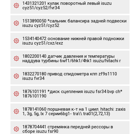
1431321201 кулак поворотный левый isuzu
cyz51/cyz52/fvr34
1513890050 *сальник балансира задней подвески
isuzu cyz51/cyz52
1534140472 основание нижней правой подножки
isuzu cyz51/cxz/exz
1802200140 датчик давления и температуры
наддува турбины 6wf1/6hk1/4hk1 isuzu/hitachi r
1832270180 привод спидометра кпп zf9s1110
isuzu fvr34
1876101191 *диск сцепления isuzu fsr34 bvp ch*
1876101190
1878141060 поршневая к-т на 1 циил. hitachi: zaxis
1, 3g, 5g, lx 7 серии6bg1- tra\\ tra01(2,72,13)
1878704441 стремянка передней рессоры в
сборе isuzu fsr90