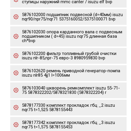
ступицы наружний mmc canter / isuzu elf bvp
5876102000 подшипник подвесной (d=40мм) isuzu
nqr90/npr75/nqr71 5375160052/5375100071 bvp
5876102030 опора карданного вала с подвесным
подшипником ( d=45) isuzu nqr75 длинная база
ch*bvp
5876102200 фильтр топливный грубой очистки
isuzu nlr-85,npr-75 евро-3 8980959830 bvp
5876102620 ремень приводной генератор-помпа
isuzu nlr85 4jj1 l=1006мм
5876103040 шкворень ремкомплект isuzu 55-71-
75 5878322202/5878321830 (5878322204) r
5878177330 комплект прокладок гбц _2 isuzu
nqr75 t=1,525 5878155443
5878177342 комплект прокладок гбц _3 isuzu
nqr75 t=1,575 5878155453