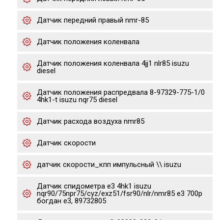
Датчик передний правый nmr-85
Датчик положения коленвала
Датчик положения коленвала 4jj1 nlr85 isuzu
diesel
Датчик положения распредвала 8-97329-775-1/0
4hk1-t isuzu nqr75 diesel
Датчик расхода воздуха nmr85
Датчик скорости
датчик скорости_кпп импульсный \\ isuzu
Датчик спидометра е3 4hk1 isuzu
nqr90/75npr75/cyz/exz51/fsr90/nlr/nmr85 e3 700p
богдан е3, 89732805