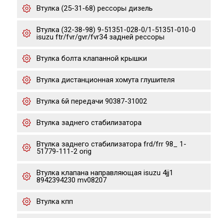
Втулка (25-31-68) рессоры дизель
Втулка (32-38-98) 9-51351-028-0/1-51351-010-0
isuzu ftr/fvr/gvr/fvr34 задней рессоры
Втулка болта клапанной крышки
Втулка дистанционная хомута глушителя
Втулка 6й передачи 90387-31002
Втулка заднего стабилизатора
Втулка заднего стабилизатора frd/frr 98_ 1-
51779-111-2 orig
Втулка клапана направляющая isuzu 4jj1
8942394230 mv08207
Втулка кпп