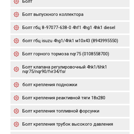
Болт
Болт выпускного коллектора
Болт гбц 8-97077-638-0 4hf1 4hg1 4hk1 diesel
болт гбц isuzu 4hg1/4hk1 м10х43 (8943995550)
Болт горного тормоза nqr75 (0108558700)
Болт клапана регулировочный 4hk1/6hk1
nqr75/nqr90/fvr34/fsr
болт крепления подножки
Болт крепления реактивной тяги 18x280
Болт крепления топливной форсунки
Болт крепления трубок высокого давления