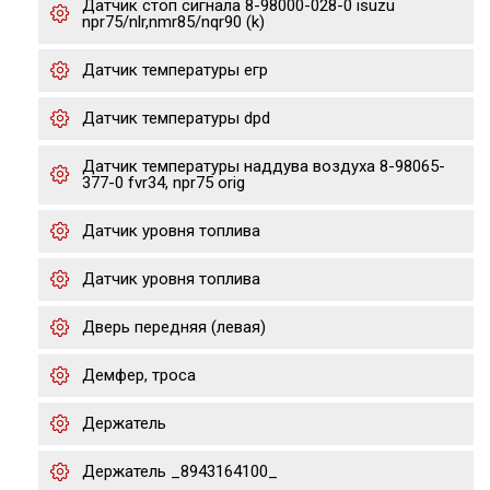
Датчик стоп сигнала 8-98000-028-0 isuzu
npr75/nlr,nmr85/nqr90 (k)
Датчик температуры егр
Датчик температуры dpd
Датчик температуры наддува воздуха 8-98065-
377-0 fvr34, npr75 orig
Датчик уровня топлива
Датчик уровня топлива
Дверь передняя (левая)
Демфер, троса
Держатель
Держатель _8943164100_