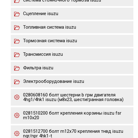
Система стояночного тормоза isuzu
Сцепление isuzu
Топливная система isuzu
Тормозная система isuzu
Трансмиссия isuzu
Фильтра isuzu
Электрооборудование isuzu
0280608160 болт шестерни b грм двигателя
4hg1/4hk1 isuzu (м8х23, шестигранная головка)
0281510200 болт крепления корзины isuzu fsr
m10x20
0281512700 болт m12x70 крепления тнвд isuzu
nqr/npr 4hk1-t