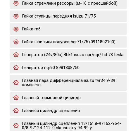
Гайка стремянки рессоры (м-16 с пресшайбой)
Гайка ступицы передняя isuzu 71/75
Гайка m6
Гайка шпильки полуоси nqr71/75 (0911802100)
Генератор (24v/80a) 4hk1 isuzu npr/nqr/ hd 78 tesla
Генератор nqr90 8981808750
Главная пара дифференциала isuzu fvr34 9/39
комплект
Главный тормозной цилиндр
Главный цилиндр сцепления
Главный цилиндр сцепления 13/16" 8-97162-964-
0/8-97124-112-0 nkr isuzu y 94-99 y