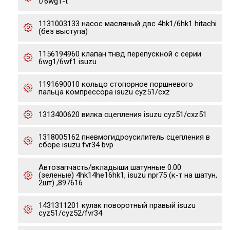
t/6wg1-t
1131003133 насос масляный двс 4hk1/6hk1 hitachi
(без выступа)
1156194960 клапан тнвд перепускной с серии
6wg1/6wf1 isuzu
1191690010 кольцо стопорное поршневого
пальца компрессора isuzu cyz51/cxz
1313400620 вилка сцепления isuzu cyz51/cxz51
1318005162 пневмогидроусилитель сцепления в
сборе isuzu fvr34 bvp
Автозапчасть/вкладыши шатунные 0.00
(зеленые) 4hk14he16hk1, isuzu npr75 (к-т на шатун,
2шт) ,897616
1431311201 кулак поворотный правый isuzu
cyz51/cyz52/fvr34