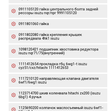
0911105120 гайка центрального болта задней
рессоры isuzu nqr/npr 9991105120
0911801060 гайка
0911802080 гайка крепления крышек
распредвала 4hk1 isuzu
1098120421 подшипник хвостовика редуктора
isuzu nqr71/75(внутренний)
1111412654 прокладка гбц 6wg1-t isuzu
cyz51/cxz/hitachi 1111412653
1117210120 направляющая клапана двигателя
6wf1/6wg1 isuzu
1123714700 шкив коленвала hitachi zx200 (isuzu
6bg1) 4 ручья
1125690200 колпачок маслосъемный isuzu 6wf1-