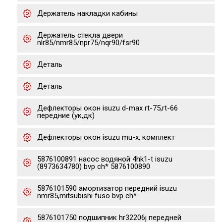
Держатель накладки кабины
Держатель стекла двери
nlr85/nmr85/npr75/nqr90/fsr90
Деталь
Деталь
Дефлекторы окон isuzu d-max rt-75,rt-66
передние (ук,дк)
Дефлекторы окон isuzu mu-x, комплект
5876100891 насос водяной 4hk1-t isuzu
(8973634780) bvp ch* 5876100890
5876101590 амортизатор передний isuzu
nmr85,mitsubishi fuso bvp ch*
5876101750 подшипник hr32206j передней