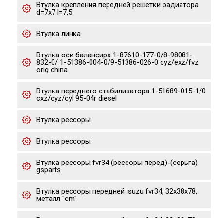
Втулка крепления передней решетки радиатора
d=7x7 l=7,5
Втулка линка
Втулка оси балансира 1-87610-177-0/8-98081-
832-0/ 1-51386-004-0/9-51386-026-0 cyz/exz/fvz
orig china
Втулка переднего стабилизатора 1-51689-015-1/0
cxz/cyz/cyl 95-04r diesel
Втулка рессоры
Втулка рессоры
Втулка рессоры fvr34 (рессоры перед)-(серьга)
gsparts
Втулка рессоры передней isuzu fvr34, 32x38x78,
металл "cm"