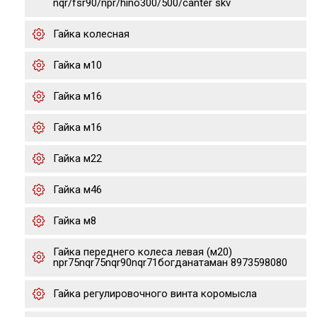
nqr/fsr90/npr/hino300/500/canter skv
Гайка колесная
Гайка м10
Гайка м16
Гайка м16
Гайка м22
Гайка м46
Гайка м8
Гайка переднего колеса левая (м20)
npr75nqr75nqr90nqr71богданатаман 8973598080
Гайка регулировочного винта коромысла