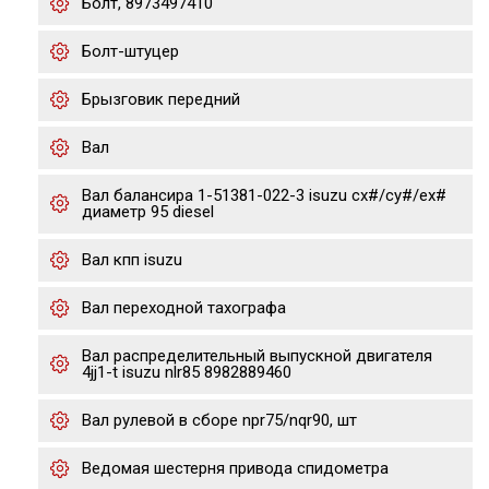
Болт, 8973497410
Болт-штуцер
Брызговик передний
Вал
Вал балансира 1-51381-022-3 isuzu cx#/cy#/ex#
диаметр 95 diesel
Вал кпп isuzu
Вал переходной тахографа
Вал распределительный выпускной двигателя
4jj1-t isuzu nlr85 8982889460
Вал рулевой в сборе npr75/nqr90, шт
Ведомая шестерня привода спидометра