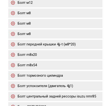
Болт м12
Болт м8
Болт м8
Болт м8
Болт передней крышки 4jj-t (м8*20)
Болт m8x20
Болт m8x54
Болт тормозного цилиндра
Болт успокоителя (двигатель 4jj1)
Болт центральный задней рессоры isuzu nmr85