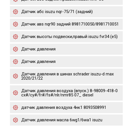
Датчик абс isuzu nqr-75/71 (задний)
Датчик авs nqr90 задний 8981710050/8981710051
Датчик высоты подвески,правый isuzu fvr34 (e5)
Датчик давления
Датчик давления
Датчик давления в шинах schrader isuzu-d max
2020/21/22
Датчик давления воздуха (впуск.) 8-98009-418-0
cx#/cy#/fr#/fs#/nlr/nmr85 07_ diesel
датчик давления воздуха 4нк1 8093508991
Датчик давления масла 6wg1/6wa1 isuzu