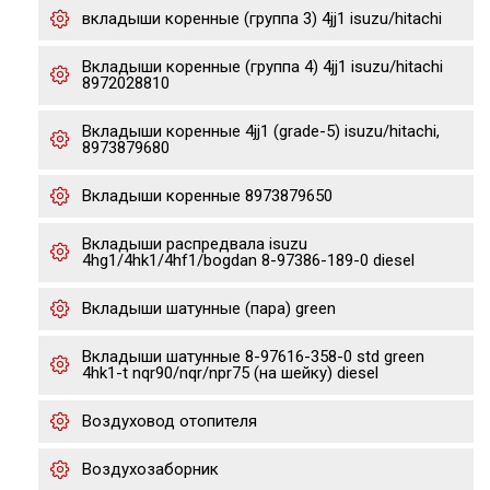
вкладыши коренные (группа 3) 4jj1 isuzu/hitachi
Вкладыши коренные (группа 4) 4jj1 isuzu/hitachi
8972028810
Вкладыши коренные 4jj1 (grade-5) isuzu/hitachi,
8973879680
Вкладыши коренные 8973879650
Вкладыши распредвала isuzu
4hg1/4hk1/4hf1/bogdan 8-97386-189-0 diesel
Вкладыши шатунные (пара) green
Вкладыши шатунные 8-97616-358-0 std green
4hk1-t nqr90/nqr/npr75 (на шейку) diesel
Воздуховод отопителя
Воздухозаборник