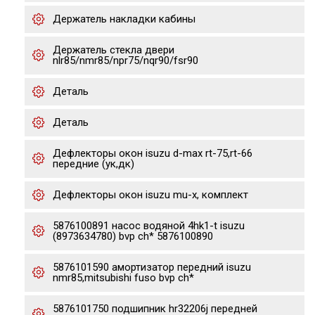
Держатель накладки кабины
Держатель стекла двери
nlr85/nmr85/npr75/nqr90/fsr90
Деталь
Деталь
Дефлекторы окон isuzu d-max rt-75,rt-66
передние (ук,дк)
Дефлекторы окон isuzu mu-x, комплект
5876100891 насос водяной 4hk1-t isuzu
(8973634780) bvp ch* 5876100890
5876101590 амортизатор передний isuzu
nmr85,mitsubishi fuso bvp ch*
5876101750 подшипник hr32206j передней