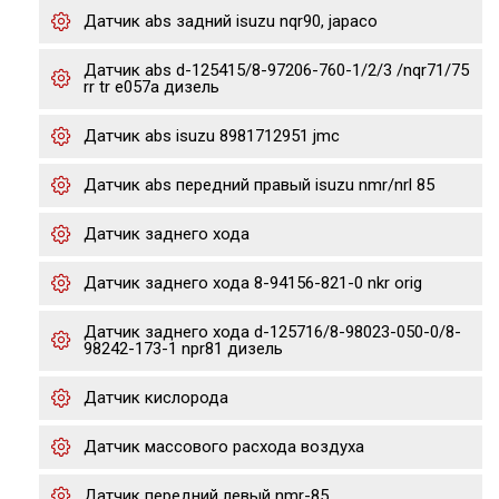
Датчик abs задний isuzu nqr90, japaco
Датчик abs d-125415/8-97206-760-1/2/3 /nqr71/75
rr tr e057a дизель
Датчик abs isuzu 8981712951 jmc
Датчик abs передний правый isuzu nmr/nrl 85
Датчик заднего хода
Датчик заднего хода 8-94156-821-0 nkr orig
Датчик заднего хода d-125716/8-98023-050-0/8-
98242-173-1 npr81 дизель
Датчик кислорода
Датчик массового расхода воздуха
Датчик передний левый nmr-85