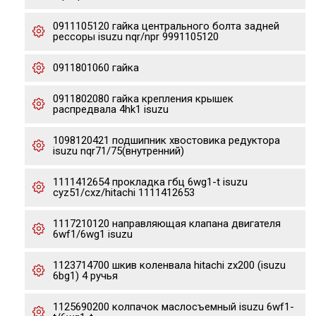
0911105120 гайка центрального болта задней
рессоры isuzu nqr/npr 9991105120
0911801060 гайка
0911802080 гайка крепления крышек
распредвала 4hk1 isuzu
1098120421 подшипник хвостовика редуктора
isuzu nqr71/75(внутренний)
1111412654 прокладка гбц 6wg1-t isuzu
cyz51/cxz/hitachi 1111412653
1117210120 направляющая клапана двигателя
6wf1/6wg1 isuzu
1123714700 шкив коленвала hitachi zx200 (isuzu
6bg1) 4 ручья
1125690200 колпачок маслосъемный isuzu 6wf1-