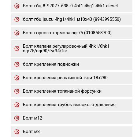
Болт гбц 8-97077-638-0 4hf1 4hg1 4hk1 diesel
болт гбц isuzu 4hg1/4hk1 м10х43 (8943995550)
Болт горного тормоза nqr75 (0108558700)
Болт клапана регулировочный 4hk1/6hk1
nqr75/nqr90/fvr34/fsr
болт крепления подножки
Болт крепления реактивной тяги 18x280
Болт крепления топливной форсунки
Болт крепления трубок высокого давления
Болт м12
Болт м8