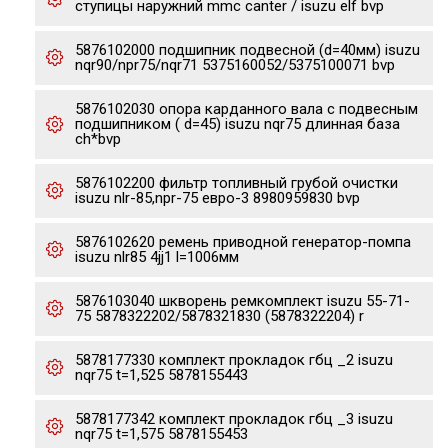
ступицы наружний mmc canter / isuzu elf bvp
5876102000 подшипник подвесной (d=40мм) isuzu
nqr90/npr75/nqr71 5375160052/5375100071 bvp
5876102030 опора карданного вала с подвесным
подшипником ( d=45) isuzu nqr75 длинная база
ch*bvp
5876102200 фильтр топливный грубой очистки
isuzu nlr-85,npr-75 евро-3 8980959830 bvp
5876102620 ремень приводной генератор-помпа
isuzu nlr85 4jj1 l=1006мм
5876103040 шкворень ремкомплект isuzu 55-71-
75 5878322202/5878321830 (5878322204) r
5878177330 комплект прокладок гбц _2 isuzu
nqr75 t=1,525 5878155443
5878177342 комплект прокладок гбц _3 isuzu
nqr75 t=1,575 5878155453