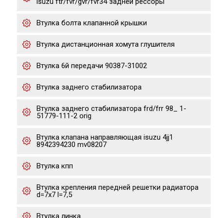
isuzu ftr/fvr/gvr/fvr34 задней рессоры
Втулка болта клапанной крышки
Втулка дистанционная хомута глушителя
Втулка 6й передачи 90387-31002
Втулка заднего стабилизатора
Втулка заднего стабилизатора frd/frr 98_ 1-
51779-111-2 orig
Втулка клапана направляющая isuzu 4jj1
8942394230 mv08207
Втулка кпп
Втулка крепления передней решетки радиатора
d=7x7 l=7,5
Втулка линка