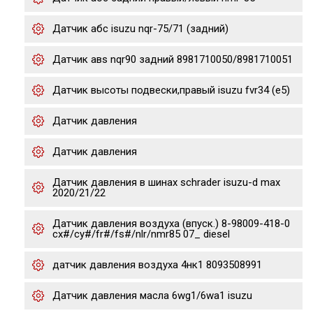
Датчик абс isuzu nqr-75/71 (задний)
Датчик авs nqr90 задний 8981710050/8981710051
Датчик высоты подвески,правый isuzu fvr34 (e5)
Датчик давления
Датчик давления
Датчик давления в шинах schrader isuzu-d max
2020/21/22
Датчик давления воздуха (впуск.) 8-98009-418-0
cx#/cy#/fr#/fs#/nlr/nmr85 07_ diesel
датчик давления воздуха 4нк1 8093508991
Датчик давления масла 6wg1/6wa1 isuzu