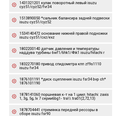
1431321201 кулак поворотный левый isuzu
cyz51/cyz52/fvr34
1513890050 *сальник балансира задней подвески
isuzu cyz51/cyz52
1534140472 основание нижней правой подножки
isuzu cyz51/cxz/exz
1802200140 датчик давления и температуры
наддува турбины 6wf1/6hk1/4hk1 isuzu/hitachi r
1832270180 привод спидометра кпп zf9s1110
isuzu fvr34
1876101191 *диск сцепления isuzu fsr34 bvp ch*
1876101190
1878141060 поршневая к-т на 1 циил. hitachi: zaxis
1, 3g, 5g, lx 7 серии6bg1- tra\\ tra01(2,72,13)
1878704441 стремянка передней рессоры в
сборе isuzu fsr90