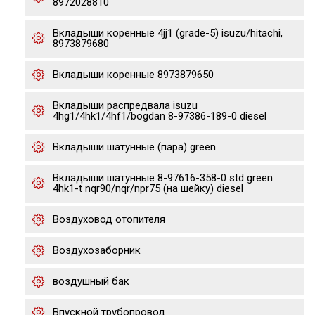
8972028810
Вкладыши коренные 4jj1 (grade-5) isuzu/hitachi,
8973879680
Вкладыши коренные 8973879650
Вкладыши распредвала isuzu
4hg1/4hk1/4hf1/bogdan 8-97386-189-0 diesel
Вкладыши шатунные (пара) green
Вкладыши шатунные 8-97616-358-0 std green
4hk1-t nqr90/nqr/npr75 (на шейку) diesel
Воздуховод отопителя
Воздухозаборник
воздушный бак
Впускной трубопровод