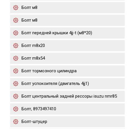
Болт м8
Болт м8
Болт передней крышки 4jj-t (м8*20)
Болт m8x20
Болт m8x54
Болт тормозного цилиндра
Болт успокоителя (двигатель 4jj1)
Болт центральный задней рессоры isuzu nmr85
Болт, 8973497410
Болт-штуцер