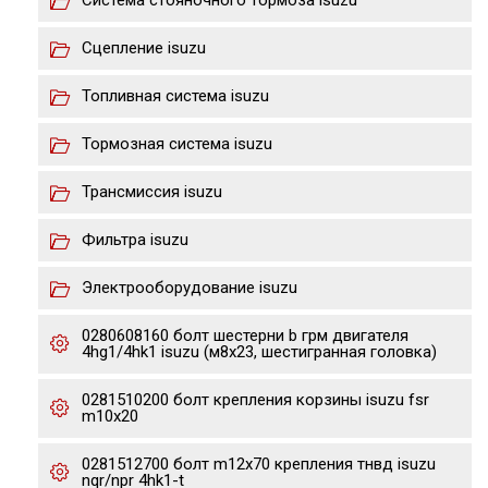
Система стояночного тормоза isuzu
Сцепление isuzu
Топливная система isuzu
Тормозная система isuzu
Трансмиссия isuzu
Фильтра isuzu
Электрооборудование isuzu
0280608160 болт шестерни b грм двигателя
4hg1/4hk1 isuzu (м8х23, шестигранная головка)
0281510200 болт крепления корзины isuzu fsr
m10x20
0281512700 болт m12x70 крепления тнвд isuzu
nqr/npr 4hk1-t