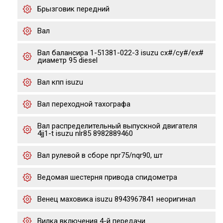
Брызговик передний
Вал
Вал балансира 1-51381-022-3 isuzu cx#/cy#/ex#
диаметр 95 diesel
Вал кпп isuzu
Вал переходной тахографа
Вал распределительный выпускной двигателя
4jj1-t isuzu nlr85 8982889460
Вал рулевой в сборе npr75/nqr90, шт
Ведомая шестерня привода спидометра
Венец маховика isuzu 8943967841 неоригинал
Вилка включения 4-й передачи