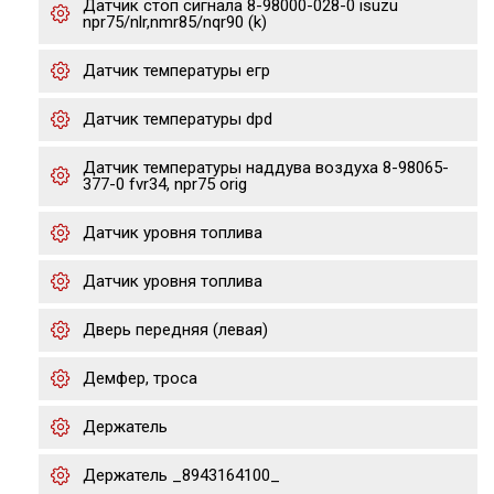
Датчик стоп сигнала 8-98000-028-0 isuzu
npr75/nlr,nmr85/nqr90 (k)
Датчик температуры егр
Датчик температуры dpd
Датчик температуры наддува воздуха 8-98065-
377-0 fvr34, npr75 orig
Датчик уровня топлива
Датчик уровня топлива
Дверь передняя (левая)
Демфер, троса
Держатель
Держатель _8943164100_