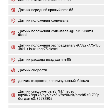
Датчик передний правый nmr-85
Датчик положения коленвала
Датчик положения коленвала 4jj1 nlr85 isuzu
diesel
Датчик положения распредвала 8-97329-775-1/0
4hk1-t isuzu nqr75 diesel
Датчик расхода воздуха nmr85
Датчик скорости
датчик скорости_кпп импульсный \\ isuzu
Датчик спидометра е3 4hk1 isuzu
nqr90/75npr75/cyz/exz51/fsr90/nlr/nmr85 e3 700p
богдан е3, 89732805