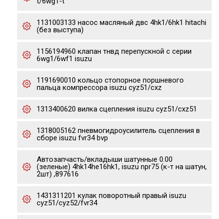
t/6wg1-t
1131003133 насос масляный двс 4hk1/6hk1 hitachi
(без выступа)
1156194960 клапан тнвд перепускной с серии
6wg1/6wf1 isuzu
1191690010 кольцо стопорное поршневого
пальца компрессора isuzu cyz51/cxz
1313400620 вилка сцепления isuzu cyz51/cxz51
1318005162 пневмогидроусилитель сцепления в
сборе isuzu fvr34 bvp
Автозапчасть/вкладыши шатунные 0.00
(зеленые) 4hk14he16hk1, isuzu npr75 (к-т на шатун,
2шт) ,897616
1431311201 кулак поворотный правый isuzu
cyz51/cyz52/fvr34