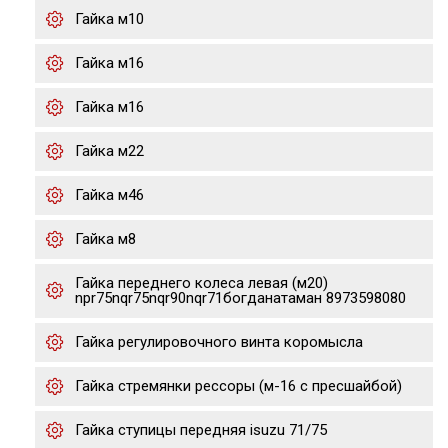
Гайка м10
Гайка м16
Гайка м16
Гайка м22
Гайка м46
Гайка м8
Гайка переднего колеса левая (м20)
npr75nqr75nqr90nqr71богданатаман 8973598080
Гайка регулировочного винта коромысла
Гайка стремянки рессоры (м-16 с пресшайбой)
Гайка ступицы передняя isuzu 71/75