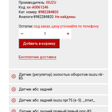
Производитель:
ISUZU
Код:
нх-А0061246
Кат. номер:
8982284820
Аналоги 8982284820:
Не найдены
Остатки:
под заказ, цену уточняйте по телефону
Бесплатная доставка
Датчик (регулятор) холостых оборотов isuzu nlr-
85
Датчик абс задний
Датчик абс задний isuzu npr75 (е-5) _zmet_
Датчик абс задний правый/левый nmr-85