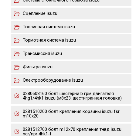
Система стояночного тормоза isuzu
Сцепление isuzu
Топливная система isuzu
Тормозная система isuzu
Трансмиссия isuzu
Фильтра isuzu
Электрооборудование isuzu
0280608160 болт шестерни b грм двигателя
4hg1/4hk1 isuzu (м8х23, шестигранная головка)
0281510200 болт крепления корзины isuzu fsr
m10x20
0281512700 болт m12x70 крепления тнвд isuzu
nqr/npr 4hk1-t