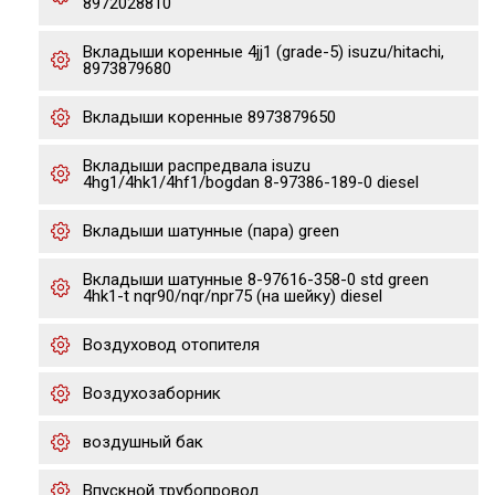
8972028810
Вкладыши коренные 4jj1 (grade-5) isuzu/hitachi,
8973879680
Вкладыши коренные 8973879650
Вкладыши распредвала isuzu
4hg1/4hk1/4hf1/bogdan 8-97386-189-0 diesel
Вкладыши шатунные (пара) green
Вкладыши шатунные 8-97616-358-0 std green
4hk1-t nqr90/nqr/npr75 (на шейку) diesel
Воздуховод отопителя
Воздухозаборник
воздушный бак
Впускной трубопровод