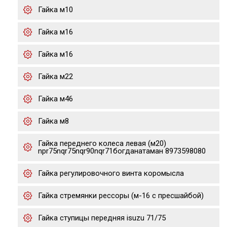
Гайка м10
Гайка м16
Гайка м16
Гайка м22
Гайка м46
Гайка м8
Гайка переднего колеса левая (м20)
npr75nqr75nqr90nqr71богданатаман 8973598080
Гайка регулировочного винта коромысла
Гайка стремянки рессоры (м-16 с пресшайбой)
Гайка ступицы передняя isuzu 71/75