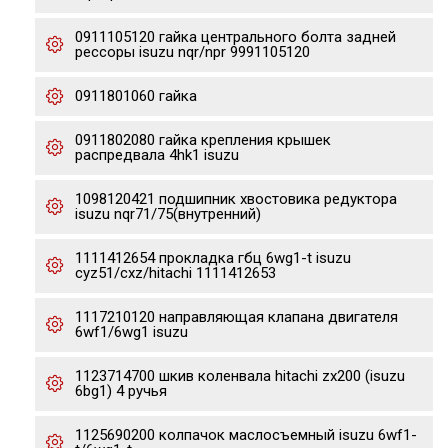
0911105120 гайка центрального болта задней
рессоры isuzu nqr/npr 9991105120
0911801060 гайка
0911802080 гайка крепления крышек
распредвала 4hk1 isuzu
1098120421 подшипник хвостовика редуктора
isuzu nqr71/75(внутренний)
1111412654 прокладка гбц 6wg1-t isuzu
cyz51/cxz/hitachi 1111412653
1117210120 направляющая клапана двигателя
6wf1/6wg1 isuzu
1123714700 шкив коленвала hitachi zx200 (isuzu
6bg1) 4 ручья
1125690200 колпачок маслосъемный isuzu 6wf1-