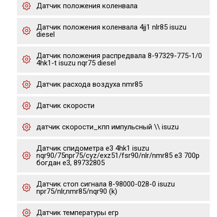
Датчик положения коленвала
Датчик положения коленвала 4jj1 nlr85 isuzu
diesel
Датчик положения распредвала 8-97329-775-1/0
4hk1-t isuzu nqr75 diesel
Датчик расхода воздуха nmr85
Датчик скорости
датчик скорости_кпп импульсный \\ isuzu
Датчик спидометра е3 4hk1 isuzu
nqr90/75npr75/cyz/exz51/fsr90/nlr/nmr85 e3 700p
богдан е3, 89732805
Датчик стоп сигнала 8-98000-028-0 isuzu
npr75/nlr,nmr85/nqr90 (k)
Датчик температуры егр