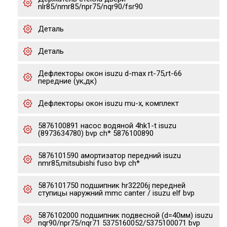
nlr85/nmr85/npr75/nqr90/fsr90
Деталь
Деталь
Дефлекторы окон isuzu d-max rt-75,rt-66
передние (ук,дк)
Дефлекторы окон isuzu mu-x, комплект
5876100891 насос водяной 4hk1-t isuzu
(8973634780) bvp ch* 5876100890
5876101590 амортизатор передний isuzu
nmr85,mitsubishi fuso bvp ch*
5876101750 подшипник hr32206j передней
ступицы наружний mmc canter / isuzu elf bvp
5876102000 подшипник подвесной (d=40мм) isuzu
nqr90/npr75/nqr71 5375160052/5375100071 bvp