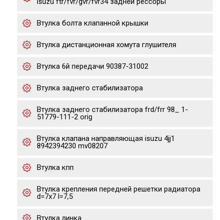
isuzu ftr/fvr/gvr/fvr34 задней рессоры
Втулка болта клапанной крышки
Втулка дистанционная хомута глушителя
Втулка 6й передачи 90387-31002
Втулка заднего стабилизатора
Втулка заднего стабилизатора frd/frr 98_ 1-
51779-111-2 orig
Втулка клапана направляющая isuzu 4jj1
8942394230 mv08207
Втулка кпп
Втулка крепления передней решетки радиатора
d=7x7 l=7,5
Втулка линка