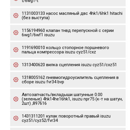
t/6wg1-t
1131003133 насос масляный двс 4hk1/6hk1 hitachi
(без выступа)
1156194960 клапан тнвд перепускной с серии
6wg1/6wf1 isuzu
1191690010 кольцо стопорное поршневого
пальца компрессора isuzu cyz51/cxz
1313400620 вилка сцепления isuzu cyz51/cxz51
1318005162 пневмогидроусилитель сцепления в
сборе isuzu fvr34 bvp
Автозапчасть/вкладыши шатунные 0.00
(зеленые) 4hk14he16hk1, isuzu npr75 (к-т на шатун,
2шт) ,897616
1431311201 кулак поворотный правый isuzu
cyz51/cyz52/fvr34