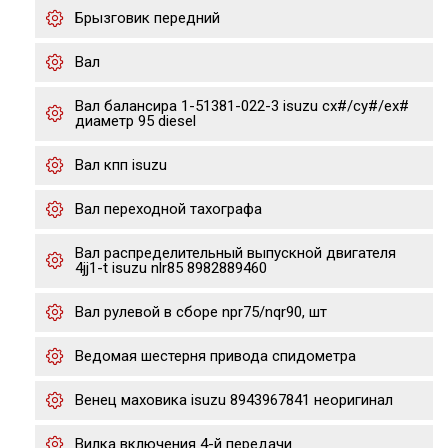
Брызговик передний
Вал
Вал балансира 1-51381-022-3 isuzu cx#/cy#/ex#
диаметр 95 diesel
Вал кпп isuzu
Вал переходной тахографа
Вал распределительный выпускной двигателя
4jj1-t isuzu nlr85 8982889460
Вал рулевой в сборе npr75/nqr90, шт
Ведомая шестерня привода спидометра
Венец маховика isuzu 8943967841 неоригинал
Вилка включения 4-й передачи