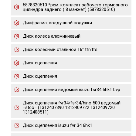
5878320510 *рем. комплект рабочего тормозного
цилиндра заднего ( 8 манжет) (5878320510)
Диафрагма, воздушной подушки
Диск колеса алюминиевый
Диск колесный стальной 16" tfr/tfs
Диск сцепления
Диск сцепления
Диск сцепления ведомый isuzu fsr34 6hk1 bvp
Диск сцепления fvr34/fsr34/hino 500 ведомый
=stco= (1312407390 1312409722 1312409720
1312408511)
Диск сцепления isuzu fvr 34 6hk1