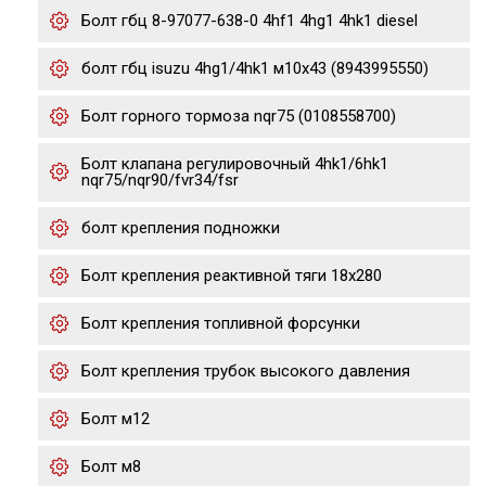
Болт гбц 8-97077-638-0 4hf1 4hg1 4hk1 diesel
болт гбц isuzu 4hg1/4hk1 м10х43 (8943995550)
Болт горного тормоза nqr75 (0108558700)
Болт клапана регулировочный 4hk1/6hk1
nqr75/nqr90/fvr34/fsr
болт крепления подножки
Болт крепления реактивной тяги 18x280
Болт крепления топливной форсунки
Болт крепления трубок высокого давления
Болт м12
Болт м8