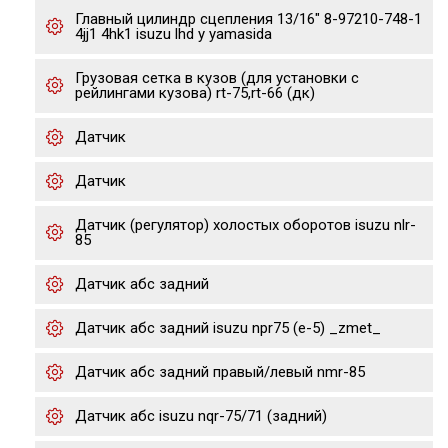
Главный цилиндр сцепления 13/16" 8-97210-748-1
4jj1 4hk1 isuzu lhd y yamasida
Грузовая сетка в кузов (для установки с
рейлингами кузова) rt-75,rt-66 (дк)
Датчик
Датчик
Датчик (регулятор) холостых оборотов isuzu nlr-
85
Датчик абс задний
Датчик абс задний isuzu npr75 (е-5) _zmet_
Датчик абс задний правый/левый nmr-85
Датчик абс isuzu nqr-75/71 (задний)