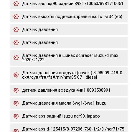
Датчик авs nqr90 задний 8981710050/8981710051
Датчик высоты подвески,правый isuzu fvr34 (e5)
Датчик давления
Датчик давления
Датчик давления в шинах schrader isuzu-d max
2020/21/22
Датчик давления воздуха (впуск.) 8-98009-418-0
cx#/cy#/fr#/fs#/nlr/nmr85 07_ diesel
датчик давления воздуха 4нк1 8093508991
Датчик давления масла 6wg1/6wa1 isuzu
Датчик abs задний isuzu nqr90, japaco
Датчик abs d-125415/8-97206-760-1/2/3 /nqr71/75