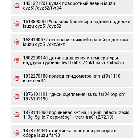
1431321201 кулак поворотный левый isuzu
cyz51/cyz52/fvr34
1513890050 *сальник балансира задней подвески
isuzu cyz51/cyz52
1534140472 основание нижней правой подножки
isuzu cyz51/cxz/exz
1802200140 датчик давления и температуры
наддува турбины 6wf1/6hk1/4hk1 isuzu/hitachi r
1832270180 привод спидометра кпп zf9s1110
isuzu fvr34
1876101191 *диск сцепления isuzu fsr34 bvp ch*
1876101190
1878141060 поршневая к-т на 1 циил. hitachi: zaxis
1, 3g, 5g, lx 7 серии6bg1- tra\\ tra01(2,72,13)
1878704441 стремянка передней рессоры в
сборе isuzu fsr90