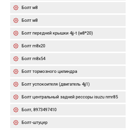
Болт м8
Болт м8
Болт передней крышки 4jj-t (м8*20)
Болт m8x20
Болт m8x54
Болт тормозного цилиндра
Болт успокоителя (двигатель 4jj1)
Болт центральный задней рессоры isuzu nmr85
Болт, 8973497410
Болт-штуцер