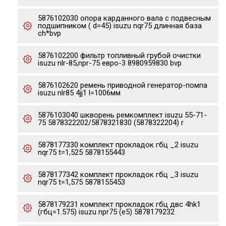
5876102030 опора карданного вала с подвесным
подшипником ( d=45) isuzu nqr75 длинная база
ch*bvp
5876102200 фильтр топливный грубой очистки
isuzu nlr-85,npr-75 евро-3 8980959830 bvp
5876102620 ремень приводной генератор-помпа
isuzu nlr85 4jj1 l=1006мм
5876103040 шкворень ремкомплект isuzu 55-71-
75 5878322202/5878321830 (5878322204) r
5878177330 комплект прокладок гбц _2 isuzu
nqr75 t=1,525 5878155443
5878177342 комплект прокладок гбц _3 isuzu
nqr75 t=1,575 5878155453
5878179231 комплект прокладок гбц двс 4hk1
(гбц=1.575) isuzu npr75 (e5) 5878179232