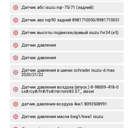
Датчик абс isuzu nqr-75/71 (задний)
Датчик авs nqr90 задний 8981710050/8981710051
Датчик высоты подвески,правый isuzu fvr34 (e5)
Датчик давления
Датчик давления
Датчик давления в шинах schrader isuzu-d max
2020/21/22
Датчик давления воздуха (впуск.) 8-98009-418-0
cx#/cy#/fr#/fs#/nlr/nmr85 07_ diesel
датчик давления воздуха 4нк1 8093508991
Датчик давления масла 6wg1/6wa1 isuzu