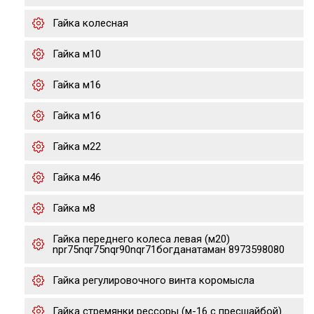
Гайка колесная
Гайка м10
Гайка м16
Гайка м16
Гайка м22
Гайка м46
Гайка м8
Гайка переднего колеса левая (м20)
npr75nqr75nqr90nqr71богданатаман 8973598080
Гайка регулировочного винта коромысла
Гайка стремянки рессоры (м-16 с пресшайбой)