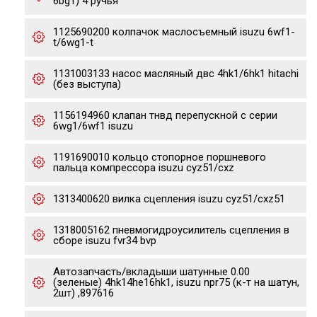
6bg1) 4 ручья
1125690200 колпачок маслосъемный isuzu 6wf1-
t/6wg1-t
1131003133 насос масляный двс 4hk1/6hk1 hitachi
(без выступа)
1156194960 клапан тнвд перепускной с серии
6wg1/6wf1 isuzu
1191690010 кольцо стопорное поршневого
пальца компрессора isuzu cyz51/cxz
1313400620 вилка сцепления isuzu cyz51/cxz51
1318005162 пневмогидроусилитель сцепления в
сборе isuzu fvr34 bvp
Автозапчасть/вкладыши шатунные 0.00
(зеленые) 4hk14he16hk1, isuzu npr75 (к-т на шатун,
2шт) ,897616