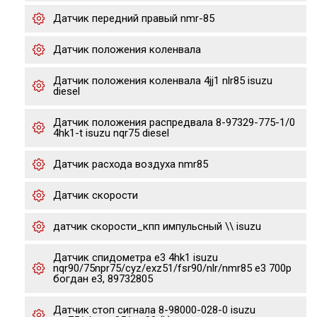
Датчик передний правый nmr-85
Датчик положения коленвала
Датчик положения коленвала 4jj1 nlr85 isuzu
diesel
Датчик положения распредвала 8-97329-775-1/0
4hk1-t isuzu nqr75 diesel
Датчик расхода воздуха nmr85
Датчик скорости
датчик скорости_кпп импульсный \\ isuzu
Датчик спидометра е3 4hk1 isuzu
nqr90/75npr75/cyz/exz51/fsr90/nlr/nmr85 e3 700p
богдан е3, 89732805
Датчик стоп сигнала 8-98000-028-0 isuzu