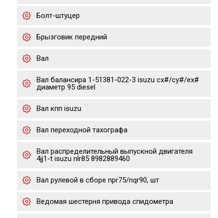
Болт-штуцер
Брызговик передний
Вал
Вал балансира 1-51381-022-3 isuzu cx#/cy#/ex#
диаметр 95 diesel
Вал кпп isuzu
Вал переходной тахографа
Вал распределительный выпускной двигателя
4jj1-t isuzu nlr85 8982889460
Вал рулевой в сборе npr75/nqr90, шт
Ведомая шестерня привода спидометра