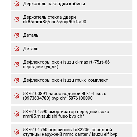
Держатель накладки кабины
Держатель стекла двери
nlr85/nmr85/npr75/nqr90/fsr90
Деталь
Деталь
Дефлекторы окон isuzu d-max rt-75,rt-66
передние (ук,дк)
Дефлекторы окон isuzu mu-x, комплект
5876100891 насос водяной 4hk1-t isuzu
(8973634780) bvp ch* 5876100890
5876101590 амортизатор передний isuzu
nmr85,mitsubishi fuso bvp ch*
5876101750 подшипник hr32206j передней
ступицы наружний mmc canter / isuzu elf bvp