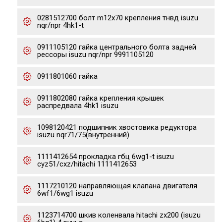
0281512700 болт m12x70 крепления тнвд isuzu
nqr/npr 4hk1-t
0911105120 гайка центрального болта задней
рессоры isuzu nqr/npr 9991105120
0911801060 гайка
0911802080 гайка крепления крышек
распредвала 4hk1 isuzu
1098120421 подшипник хвостовика редуктора
isuzu nqr71/75(внутренний)
1111412654 прокладка гбц 6wg1-t isuzu
cyz51/cxz/hitachi 1111412653
1117210120 направляющая клапана двигателя
6wf1/6wg1 isuzu
1123714700 шкив коленвала hitachi zx200 (isuzu