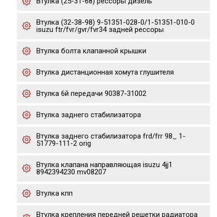
Втулка (25-31-68) рессоры дизель
Втулка (32-38-98) 9-51351-028-0/1-51351-010-0
isuzu ftr/fvr/gvr/fvr34 задней рессоры
Втулка болта клапанной крышки
Втулка дистанционная хомута глушителя
Втулка 6й передачи 90387-31002
Втулка заднего стабилизатора
Втулка заднего стабилизатора frd/frr 98_ 1-
51779-111-2 orig
Втулка клапана направляющая isuzu 4jj1
8942394230 mv08207
Втулка кпп
Втулка крепления передней решетки радиатора