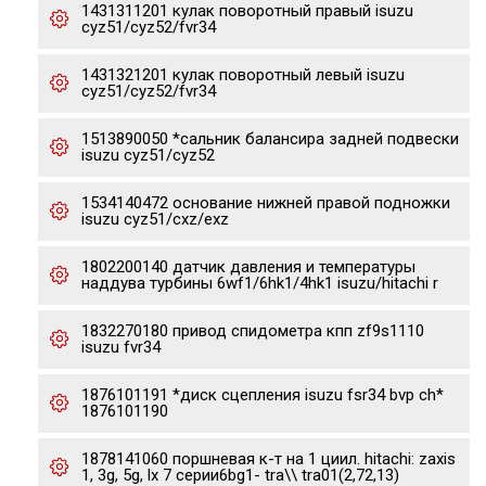
1431311201 кулак поворотный правый isuzu
cyz51/cyz52/fvr34
1431321201 кулак поворотный левый isuzu
cyz51/cyz52/fvr34
1513890050 *сальник балансира задней подвески
isuzu cyz51/cyz52
1534140472 основание нижней правой подножки
isuzu cyz51/cxz/exz
1802200140 датчик давления и температуры
наддува турбины 6wf1/6hk1/4hk1 isuzu/hitachi r
1832270180 привод спидометра кпп zf9s1110
isuzu fvr34
1876101191 *диск сцепления isuzu fsr34 bvp ch*
1876101190
1878141060 поршневая к-т на 1 циил. hitachi: zaxis
1, 3g, 5g, lx 7 серии6bg1- tra\\ tra01(2,72,13)