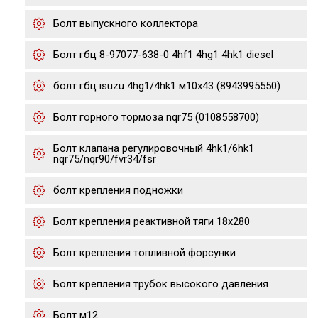
Болт выпускного коллектора
Болт гбц 8-97077-638-0 4hf1 4hg1 4hk1 diesel
болт гбц isuzu 4hg1/4hk1 м10х43 (8943995550)
Болт горного тормоза nqr75 (0108558700)
Болт клапана регулировочный 4hk1/6hk1
nqr75/nqr90/fvr34/fsr
болт крепления подножки
Болт крепления реактивной тяги 18x280
Болт крепления топливной форсунки
Болт крепления трубок высокого давления
Болт м12