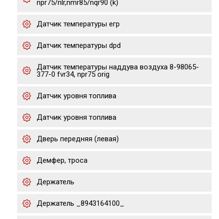
npr75/nlr,nmr85/nqr90 (k)
Датчик температуры егр
Датчик температуры dpd
Датчик температуры наддува воздуха 8-98065-
377-0 fvr34, npr75 orig
Датчик уровня топлива
Датчик уровня топлива
Дверь передняя (левая)
Демфер, троса
Держатель
Держатель _8943164100_