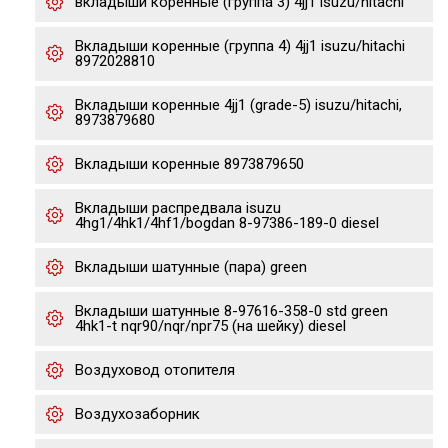
вкладыши коренные (группа 3) 4jj1 isuzu/hitachi
Вкладыши коренные (группа 4) 4jj1 isuzu/hitachi
8972028810
Вкладыши коренные 4jj1 (grade-5) isuzu/hitachi,
8973879680
Вкладыши коренные 8973879650
Вкладыши распредвала isuzu
4hg1/4hk1/4hf1/bogdan 8-97386-189-0 diesel
Вкладыши шатунные (пара) green
Вкладыши шатунные 8-97616-358-0 std green
4hk1-t nqr90/nqr/npr75 (на шейку) diesel
Воздуховод отопителя
Воздухозаборник