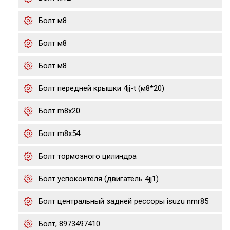
Болт м8
Болт м8
Болт м8
Болт передней крышки 4jj-t (м8*20)
Болт m8x20
Болт m8x54
Болт тормозного цилиндра
Болт успокоителя (двигатель 4jj1)
Болт центральный задней рессоры isuzu nmr85
Болт, 8973497410