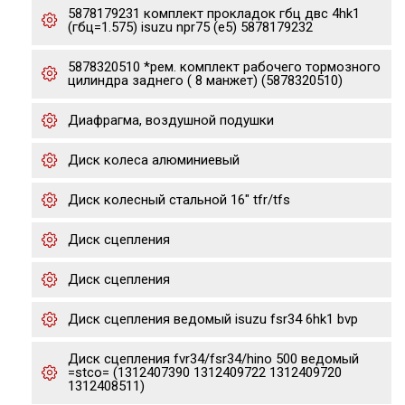
5878179231 комплект прокладок гбц двс 4hk1
(гбц=1.575) isuzu npr75 (e5) 5878179232
5878320510 *рем. комплект рабочего тормозного
цилиндра заднего ( 8 манжет) (5878320510)
Диафрагма, воздушной подушки
Диск колеса алюминиевый
Диск колесный стальной 16" tfr/tfs
Диск сцепления
Диск сцепления
Диск сцепления ведомый isuzu fsr34 6hk1 bvp
Диск сцепления fvr34/fsr34/hino 500 ведомый
=stco= (1312407390 1312409722 1312409720
1312408511)