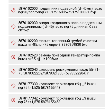
5876102000 подшипник подвесной (d=40мм) isuzu
nqr90/npr75/nqr71 5375160052/5375100071 bvp
5876102030 опора карданного вала с подвесным
подшипником ( d=45) isuzu nqr75 длинная база
ch*bvp
5876102200 фильтр топливный грубой очистки
isuzu nlr-85,npr-75 евро-3 8980959830 bvp
5876102620 ремень приводной генератор-помпа
isuzu nlr85 4jj1 l=1006мм
5876103040 шкворень ремкомплект isuzu 55-71-
75 5878322202/5878321830 (5878322204) r
5878177330 комплект прокладок гбц _2 isuzu
nqr75 t=1,525 5878155443
5878177342 комплект прокладок гбц _3 isuzu
nqr75 t=1,575 5878155453