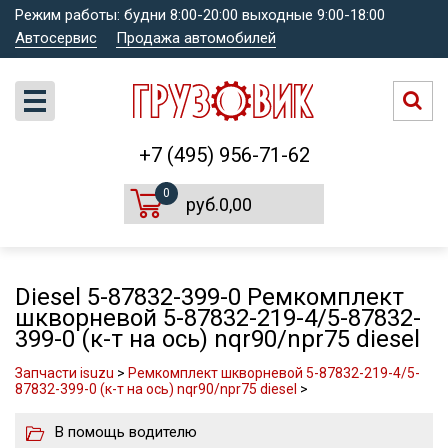
Режим работы: будни 8:00-20:00 выходные 9:00-18:00
Автосервис
Продажа автомобилей
+7 (495) 956-71-62
0
руб.0,00
Diesel 5-87832-399-0 Ремкомплект
шкворневой 5-87832-219-4/5-87832-
399-0 (к-т на ось) nqr90/npr75 diesel
Запчасти isuzu
>
Ремкомплект шкворневой 5-87832-219-4/5-
87832-399-0 (к-т на ось) nqr90/npr75 diesel
>
В помощь водителю