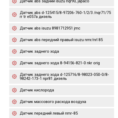
Датчик abs задний isuzu nqr90, japaco
Датчик abs d-125415/8-97206-760-1/2/3 /nqr71/75
rr tr e057a дизель
Датчик abs isuzu 8981712951 jmc
Датчик abs передний правый isuzu nmr/nrl 85
Датчик заднего хода
Датчик заднего хода 8-94156-821-0 nkr orig
Датчик заднего хода d-125716/8-98023-050-0/8-
98242-173-1 npr81 дизель
Датчик кислорода
Датчик массового расхода воздуха
Датчик передний левый nmr-85