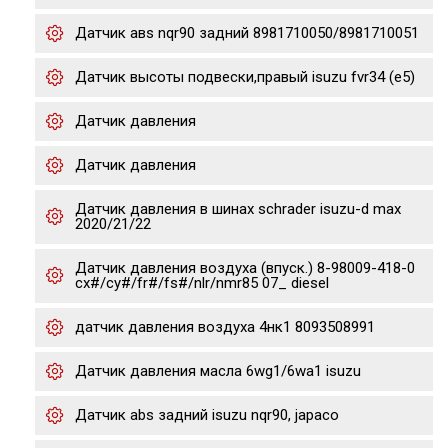
Датчик авs nqr90 задний 8981710050/8981710051
Датчик высоты подвески,правый isuzu fvr34 (e5)
Датчик давления
Датчик давления
Датчик давления в шинах schrader isuzu-d max
2020/21/22
Датчик давления воздуха (впуск.) 8-98009-418-0
cx#/cy#/fr#/fs#/nlr/nmr85 07_ diesel
датчик давления воздуха 4нк1 8093508991
Датчик давления масла 6wg1/6wa1 isuzu
Датчик abs задний isuzu nqr90, japaco