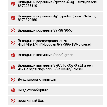
Вкладыши коренные (группа 4) 4jj1 isuzu/hitachi
8972028810
Вкладыши коренные 4jj1 (grade-5) isuzu/hitachi,
8973879680
Вкладыши коренные 8973879650
Вкладыши распредвала isuzu
4hg1/4hk1/4hf1/bogdan 8-97386-189-0 diesel
Вкладыши шатунные (пара) green
Вкладыши шатунные 8-97616-358-0 std green
4hk1-t nqr90/nqr/npr75 (на шейку) diesel
Воздуховод отопителя
Воздухозаборник
воздушный бак