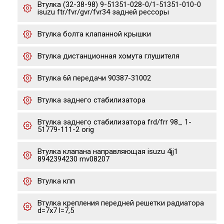
Втулка (32-38-98) 9-51351-028-0/1-51351-010-0
isuzu ftr/fvr/gvr/fvr34 задней рессоры
Втулка болта клапанной крышки
Втулка дистанционная хомута глушителя
Втулка 6й передачи 90387-31002
Втулка заднего стабилизатора
Втулка заднего стабилизатора frd/frr 98_ 1-
51779-111-2 orig
Втулка клапана направляющая isuzu 4jj1
8942394230 mv08207
Втулка кпп
Втулка крепления передней решетки радиатора
d=7x7 l=7,5