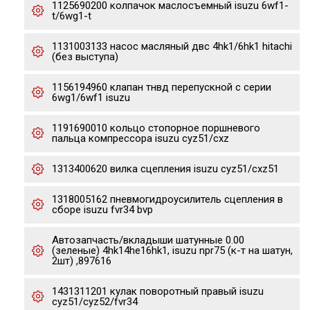
1125690200 колпачок маслосъемный isuzu 6wf1-
t/6wg1-t
1131003133 насос масляный двс 4hk1/6hk1 hitachi
(без выступа)
1156194960 клапан тнвд перепускной с серии
6wg1/6wf1 isuzu
1191690010 кольцо стопорное поршневого
пальца компрессора isuzu cyz51/cxz
1313400620 вилка сцепления isuzu cyz51/cxz51
1318005162 пневмогидроусилитель сцепления в
сборе isuzu fvr34 bvp
Автозапчасть/вкладыши шатунные 0.00
(зеленые) 4hk14he16hk1, isuzu npr75 (к-т на шатун,
2шт) ,897616
1431311201 кулак поворотный правый isuzu
cyz51/cyz52/fvr34