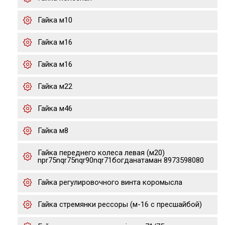
Гайка м10
Гайка м16
Гайка м16
Гайка м22
Гайка м46
Гайка м8
Гайка переднего колеса левая (м20)
npr75nqr75nqr90nqr71богданатаман 8973598080
Гайка регулировочного винта коромысла
Гайка стремянки рессоры (м-16 с пресшайбой)