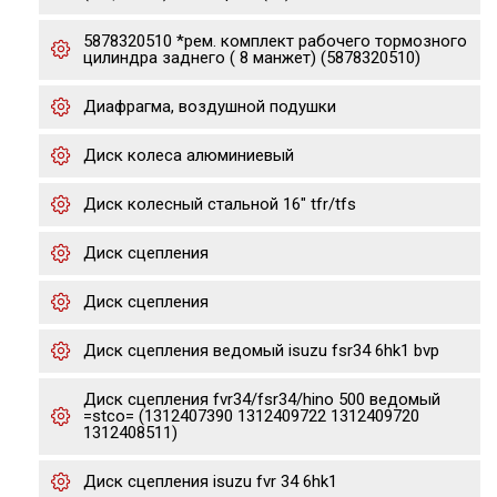
5878320510 *рем. комплект рабочего тормозного
цилиндра заднего ( 8 манжет) (5878320510)
Диафрагма, воздушной подушки
Диск колеса алюминиевый
Диск колесный стальной 16" tfr/tfs
Диск сцепления
Диск сцепления
Диск сцепления ведомый isuzu fsr34 6hk1 bvp
Диск сцепления fvr34/fsr34/hino 500 ведомый
=stco= (1312407390 1312409722 1312409720
1312408511)
Диск сцепления isuzu fvr 34 6hk1