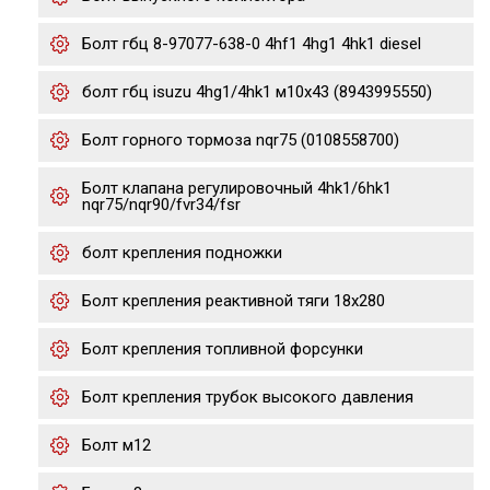
Болт гбц 8-97077-638-0 4hf1 4hg1 4hk1 diesel
болт гбц isuzu 4hg1/4hk1 м10х43 (8943995550)
Болт горного тормоза nqr75 (0108558700)
Болт клапана регулировочный 4hk1/6hk1
nqr75/nqr90/fvr34/fsr
болт крепления подножки
Болт крепления реактивной тяги 18x280
Болт крепления топливной форсунки
Болт крепления трубок высокого давления
Болт м12