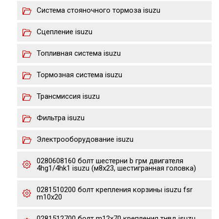
Система стояночного тормоза isuzu
Сцепление isuzu
Топливная система isuzu
Тормозная система isuzu
Трансмиссия isuzu
Фильтра isuzu
Электрооборудование isuzu
0280608160 болт шестерни b грм двигателя
4hg1/4hk1 isuzu (м8х23, шестигранная головка)
0281510200 болт крепления корзины isuzu fsr
m10x20
0281512700 болт m12x70 крепления тнвд isuzu