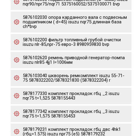
nqr90/npr75/nqr71 5375160052/5375100071 bvp
5876102030 опора карданного вала с подвесным
подшипником ( d=45) isuzu nqr75 длинная база
ch*bvp
5876102200 фильтр топливный грубой очистки
isuzu nlr-85,npr-75 евро-3 8980959830 bvp
5876102620 ремень приводной генератор-помпа
isuzu nlr85 4jj1 l=1006мм
5876103040 шкворень ремкомплект isuzu 55-71-
75 5878322202/5878321830 (5878322204) r
5878177330 комплект прокладок гбц _2 isuzu
nqr75 t=1,525 5878155443
5878177342 комплект прокладок гбц _3 isuzu
nqr75 t=1,575 5878155453
5878179231 комплект прокладок гбц двс 4hk1
(гбц=1.575) isuzu npr75 (e5) 5878179232