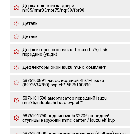
Держатель стекла двери
nlr85/nmr85/npr75/nqr90/fsr90
Деталь
Деталь
Дефлекторы окон isuzu d-max rt-75,rt-66
передние (ук,дк)
Дефлекторы окон isuzu mu-x, комплект
5876100891 насос водяной 4hk1-t isuzu
(8973634780) bvp ch* 5876100890
5876101590 амортизатор передний isuzu
nmr85,mitsubishi fuso bvp ch*
5876101750 подшипник hr32206j передней
ступицы наружний mmc canter / isuzu elf bvp
5876102000 подшипник подвесной (d=40мм) isuzu