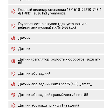
Главный цилиндр сцепления 13/16" 8-97210-748-1
4jj1 4hk1 isuzu lhd y yamasida
Грузовая сетка в кузов (для установки с
рейлингами кузова) rt-75,rt-66 (дк)
Датчик
Датчик
Датчик (регулятор) холостых оборотов isuzu nlr-
85
Датчик абс задний
Датчик абс задний isuzu npr75 (е-5) _zmet_
Датчик абс задний правый/левый nmr-85
Датчик абс isuzu nqr-75/71 (задний)