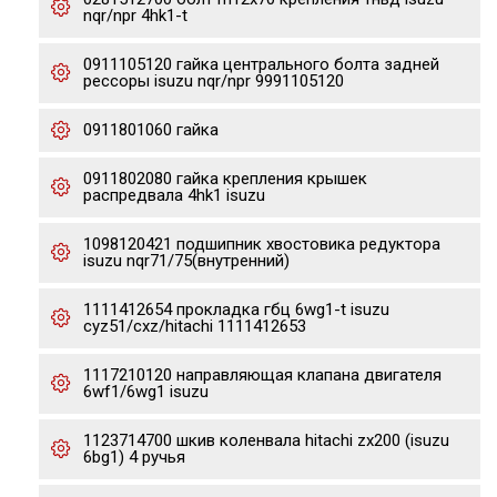
nqr/npr 4hk1-t
0911105120 гайка центрального болта задней
рессоры isuzu nqr/npr 9991105120
0911801060 гайка
0911802080 гайка крепления крышек
распредвала 4hk1 isuzu
1098120421 подшипник хвостовика редуктора
isuzu nqr71/75(внутренний)
1111412654 прокладка гбц 6wg1-t isuzu
cyz51/cxz/hitachi 1111412653
1117210120 направляющая клапана двигателя
6wf1/6wg1 isuzu
1123714700 шкив коленвала hitachi zx200 (isuzu
6bg1) 4 ручья