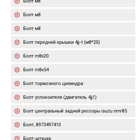
Болт м8
Болт м8
Болт м8
Болт передней крышки 4jj-t (м8*20)
Болт m8x20
Болт m8x54
Болт тормозного цилиндра
Болт успокоителя (двигатель 4jj1)
Болт центральный задней рессоры isuzu nmr85
Болт, 8973497410
Болт-штуцер