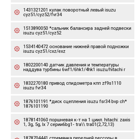
1431321201 кулак поворотный левый isuzu
cyz51/cyz52/fvr34
1513890050 *сальник балансира задней подвески
isuzu cyz51/cyz52
1534140472 основание нижней правой подножки
isuzu cyz51/cxz/exz
1802200140 датчик давления и температуры
наддува турбины 6wf1/6hk1/4hk1 isuzu/hitachi r
1832270180 привод спидометра кпп zf9s1110
isuzu fvr34
1876101191 *диск сцепления isuzu fsr34 bvp ch*
1876101190
1878141060 поршневая к-т на 1 циил. hitachi: zaxis
1, 3g, 5g, lx 7 серии6bg1- tra\\ tra01(2,72,13)
1878704441 стремянка передней рессоры в