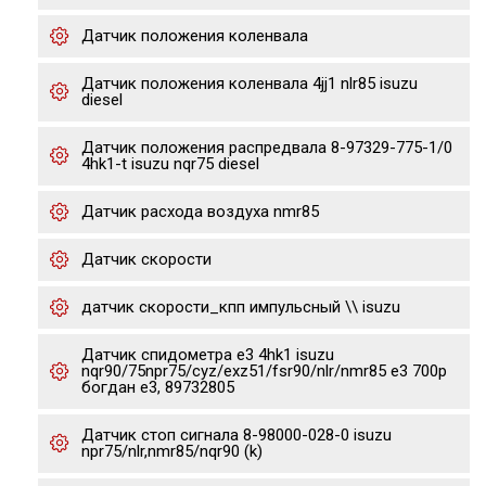
Датчик положения коленвала
Датчик положения коленвала 4jj1 nlr85 isuzu
diesel
Датчик положения распредвала 8-97329-775-1/0
4hk1-t isuzu nqr75 diesel
Датчик расхода воздуха nmr85
Датчик скорости
датчик скорости_кпп импульсный \\ isuzu
Датчик спидометра е3 4hk1 isuzu
nqr90/75npr75/cyz/exz51/fsr90/nlr/nmr85 e3 700p
богдан е3, 89732805
Датчик стоп сигнала 8-98000-028-0 isuzu
npr75/nlr,nmr85/nqr90 (k)