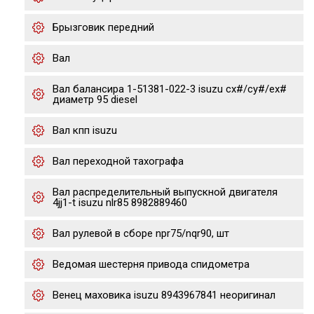
Брызговик передний
Вал
Вал балансира 1-51381-022-3 isuzu cx#/cy#/ex#
диаметр 95 diesel
Вал кпп isuzu
Вал переходной тахографа
Вал распределительный выпускной двигателя
4jj1-t isuzu nlr85 8982889460
Вал рулевой в сборе npr75/nqr90, шт
Ведомая шестерня привода спидометра
Венец маховика isuzu 8943967841 неоригинал