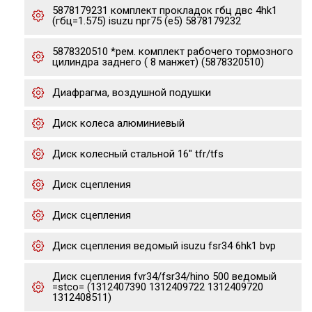
5878179231 комплект прокладок гбц двс 4hk1
(гбц=1.575) isuzu npr75 (e5) 5878179232
5878320510 *рем. комплект рабочего тормозного
цилиндра заднего ( 8 манжет) (5878320510)
Диафрагма, воздушной подушки
Диск колеса алюминиевый
Диск колесный стальной 16" tfr/tfs
Диск сцепления
Диск сцепления
Диск сцепления ведомый isuzu fsr34 6hk1 bvp
Диск сцепления fvr34/fsr34/hino 500 ведомый
=stco= (1312407390 1312409722 1312409720
1312408511)