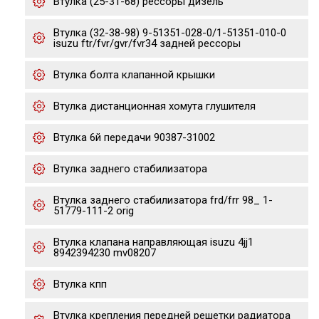
Втулка (25-31-68) рессоры дизель
Втулка (32-38-98) 9-51351-028-0/1-51351-010-0
isuzu ftr/fvr/gvr/fvr34 задней рессоры
Втулка болта клапанной крышки
Втулка дистанционная хомута глушителя
Втулка 6й передачи 90387-31002
Втулка заднего стабилизатора
Втулка заднего стабилизатора frd/frr 98_ 1-
51779-111-2 orig
Втулка клапана направляющая isuzu 4jj1
8942394230 mv08207
Втулка кпп
Втулка крепления передней решетки радиатора