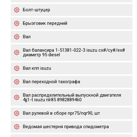
Болт-штуцер
Брызговик передний
Вал
Вал балансира 1-51381-022-3 isuzu cx#/cy#/ex#
диаметр 95 diesel
Вал кпп isuzu
Вал переходной тахографа
Вал распределительный выпускной двигателя
4jj1-t isuzu nlr85 8982889460
Вал рулевой в сборе npr75/nqr90, шт
Ведомая шестерня привода спидометра