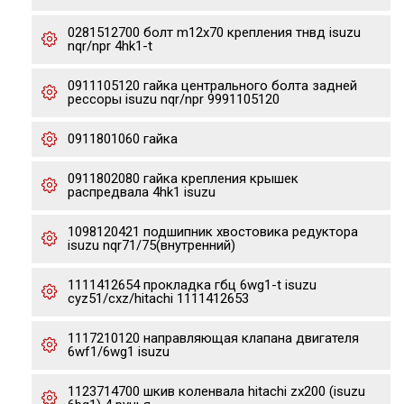
0281512700 болт m12x70 крепления тнвд isuzu
nqr/npr 4hk1-t
0911105120 гайка центрального болта задней
рессоры isuzu nqr/npr 9991105120
0911801060 гайка
0911802080 гайка крепления крышек
распредвала 4hk1 isuzu
1098120421 подшипник хвостовика редуктора
isuzu nqr71/75(внутренний)
1111412654 прокладка гбц 6wg1-t isuzu
cyz51/cxz/hitachi 1111412653
1117210120 направляющая клапана двигателя
6wf1/6wg1 isuzu
1123714700 шкив коленвала hitachi zx200 (isuzu