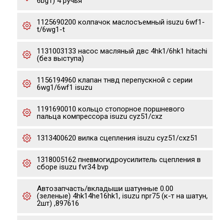
6bg1) 4 ручья
1125690200 колпачок маслосъемный isuzu 6wf1-
t/6wg1-t
1131003133 насос масляный двс 4hk1/6hk1 hitachi
(без выступа)
1156194960 клапан тнвд перепускной с серии
6wg1/6wf1 isuzu
1191690010 кольцо стопорное поршневого
пальца компрессора isuzu cyz51/cxz
1313400620 вилка сцепления isuzu cyz51/cxz51
1318005162 пневмогидроусилитель сцепления в
сборе isuzu fvr34 bvp
Автозапчасть/вкладыши шатунные 0.00
(зеленые) 4hk14he16hk1, isuzu npr75 (к-т на шатун,
2шт) ,897616