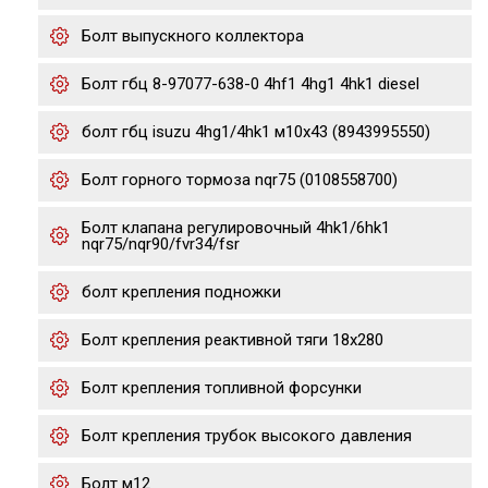
Болт выпускного коллектора
Болт гбц 8-97077-638-0 4hf1 4hg1 4hk1 diesel
болт гбц isuzu 4hg1/4hk1 м10х43 (8943995550)
Болт горного тормоза nqr75 (0108558700)
Болт клапана регулировочный 4hk1/6hk1
nqr75/nqr90/fvr34/fsr
болт крепления подножки
Болт крепления реактивной тяги 18x280
Болт крепления топливной форсунки
Болт крепления трубок высокого давления
Болт м12