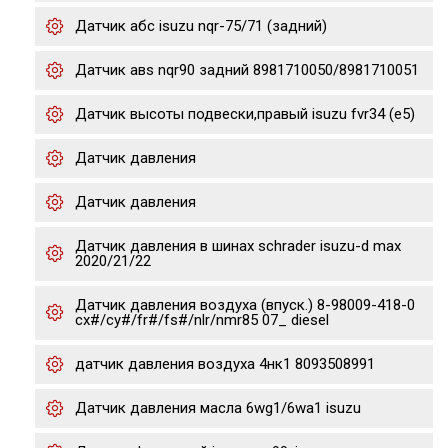
Датчик абс isuzu nqr-75/71 (задний)
Датчик авs nqr90 задний 8981710050/8981710051
Датчик высоты подвески,правый isuzu fvr34 (e5)
Датчик давления
Датчик давления
Датчик давления в шинах schrader isuzu-d max
2020/21/22
Датчик давления воздуха (впуск.) 8-98009-418-0
cx#/cy#/fr#/fs#/nlr/nmr85 07_ diesel
датчик давления воздуха 4нк1 8093508991
Датчик давления масла 6wg1/6wa1 isuzu