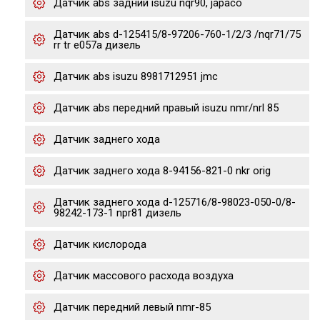
Датчик abs задний isuzu nqr90, japaco
Датчик abs d-125415/8-97206-760-1/2/3 /nqr71/75
rr tr e057a дизель
Датчик abs isuzu 8981712951 jmc
Датчик abs передний правый isuzu nmr/nrl 85
Датчик заднего хода
Датчик заднего хода 8-94156-821-0 nkr orig
Датчик заднего хода d-125716/8-98023-050-0/8-
98242-173-1 npr81 дизель
Датчик кислорода
Датчик массового расхода воздуха
Датчик передний левый nmr-85