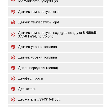
npr75/nlr,nmr85/nqr90 (k)
Датчик температуры егр
Датчик температуры dpd
Датчик температуры наддува воздуха 8-98065-
377-0 fvr34, npr75 orig
Датчик уровня топлива
Датчик уровня топлива
Дверь передняя (левая)
Демфер, троса
Держатель
Держатель _8943164100_