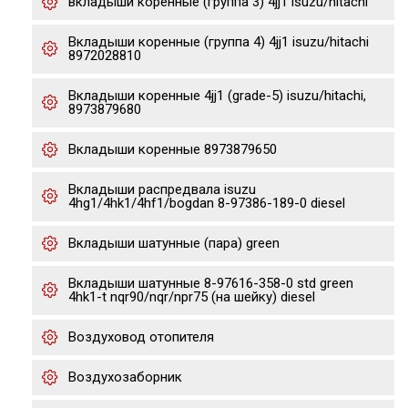
вкладыши коренные (группа 3) 4jj1 isuzu/hitachi
Вкладыши коренные (группа 4) 4jj1 isuzu/hitachi
8972028810
Вкладыши коренные 4jj1 (grade-5) isuzu/hitachi,
8973879680
Вкладыши коренные 8973879650
Вкладыши распредвала isuzu
4hg1/4hk1/4hf1/bogdan 8-97386-189-0 diesel
Вкладыши шатунные (пара) green
Вкладыши шатунные 8-97616-358-0 std green
4hk1-t nqr90/nqr/npr75 (на шейку) diesel
Воздуховод отопителя
Воздухозаборник