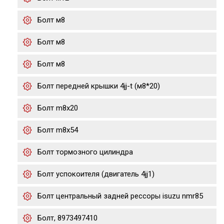
Болт м8
Болт м8
Болт м8
Болт передней крышки 4jj-t (м8*20)
Болт m8x20
Болт m8x54
Болт тормозного цилиндра
Болт успокоителя (двигатель 4jj1)
Болт центральный задней рессоры isuzu nmr85
Болт, 8973497410