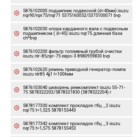
5876102000 подшипник подвесной (d=40мм) isuzu
nqr90/npr75/nqr71 5375160052/5375100071 bvp
5876102030 опора карданного вала с подвесным
подшипником ( d=45) isuzu nqr75 длинная база
ch*bvp
5876102200 фильтр топливный грубой очистки
isuzu nlr-85,npr-75 евро-3 8980959830 bvp
5876102620 ремень приводной генератор-помпа
isuzu nlr85 4jj1 l=1006мм
5876103040 шкворень ремкомплект isuzu 55-71-
75 5878322202/5878321830 (5878322204) r
5878177330 комплект прокладок гбц _2 isuzu
nqr75 t=1,525 5878155443
5878177342 комплект прокладок гбц _3 isuzu
nqr75 t=1,575 5878155453