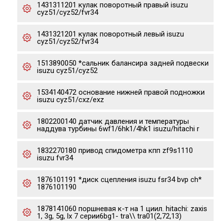
1431311201 кулак поворотный правый isuzu
cyz51/cyz52/fvr34
1431321201 кулак поворотный левый isuzu
cyz51/cyz52/fvr34
1513890050 *сальник балансира задней подвески
isuzu cyz51/cyz52
1534140472 основание нижней правой подножки
isuzu cyz51/cxz/exz
1802200140 датчик давления и температуры
наддува турбины 6wf1/6hk1/4hk1 isuzu/hitachi r
1832270180 привод спидометра кпп zf9s1110
isuzu fvr34
1876101191 *диск сцепления isuzu fsr34 bvp ch*
1876101190
1878141060 поршневая к-т на 1 циил. hitachi: zaxis
1, 3g, 5g, lx 7 серии6bg1- tra\\ tra01(2,72,13)