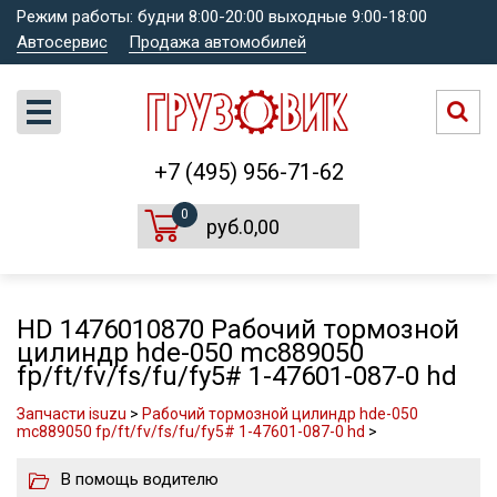
Режим работы: будни 8:00-20:00 выходные 9:00-18:00
Автосервис
Продажа автомобилей
+7 (495) 956-71-62
0
руб.0,00
HD 1476010870 Рабочий тормозной
цилиндр hde-050 mc889050
fp/ft/fv/fs/fu/fy5# 1-47601-087-0 hd
Запчасти isuzu
>
Рабочий тормозной цилиндр hde-050
mc889050 fp/ft/fv/fs/fu/fy5# 1-47601-087-0 hd
>
В помощь водителю