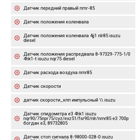
Датчик передний правый nmr-85
Датчик положения коленвала
Датчик положения коленвала 4jj1 nlr85 isuzu
diesel
Датчик положения распредвала 8-97329-775-1/0
4hk1-t isuzu nqr75 diesel
Датчик расхода воздуха nmr85
Датчик скорости
датчик скорости_кпп импульсный \\ isuzu
Датчик спидометра е3 4hk1 isuzu
nqr90/75npr75/cyz/exz51/fsr90/nlr/nmr85 e3 700p
богдан е3, 89732805
Датчик стоп сигнала 8-98000-028-0 isuzu