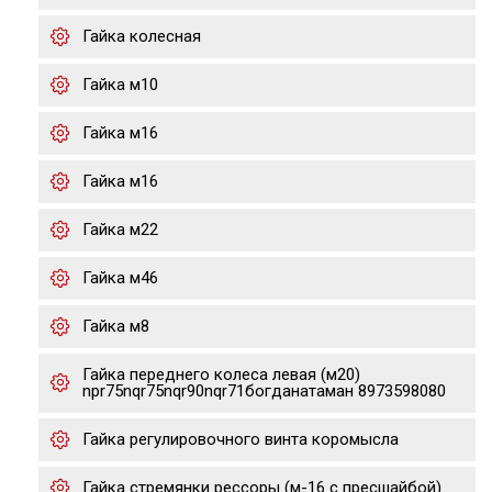
Гайка колесная
Гайка м10
Гайка м16
Гайка м16
Гайка м22
Гайка м46
Гайка м8
Гайка переднего колеса левая (м20)
npr75nqr75nqr90nqr71богданатаман 8973598080
Гайка регулировочного винта коромысла
Гайка стремянки рессоры (м-16 с пресшайбой)