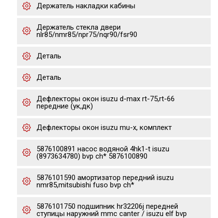
Держатель накладки кабины
Держатель стекла двери
nlr85/nmr85/npr75/nqr90/fsr90
Деталь
Деталь
Дефлекторы окон isuzu d-max rt-75,rt-66
передние (ук,дк)
Дефлекторы окон isuzu mu-x, комплект
5876100891 насос водяной 4hk1-t isuzu
(8973634780) bvp ch* 5876100890
5876101590 амортизатор передний isuzu
nmr85,mitsubishi fuso bvp ch*
5876101750 подшипник hr32206j передней
ступицы наружний mmc canter / isuzu elf bvp