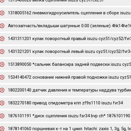
1313400620 вилка сцепления isuzu cyz51/cxz51
1318005162 пневмогидроусилитель сцепления в сборе isuzu 
Автозапчасть/вкладыши шатунные 0.00 (зеленые) 4hk14he16hk
1431311201 кулак поворотный правый isuzu cyz51/cyz52/fvr
1431321201 кулак поворотный левый isuzu cyz51/cyz52/fvr3
1513890050 *сальник балансира задней подвески isuzu cyz
1534140472 основание нижней правой подножки isuzu cyz51
1802200140 датчик давления и температуры наддува турбины 
1832270180 привод спидометра кпп zf9s1110 isuzu fvr34
1876101191 *диск сцепления isuzu fsr34 bvp ch* 1876101190
1878141060 поршневая к-т на 1 циил. hitachi: zaxis 1, 3g, 5g, lx