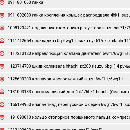
0911801060 гайка
0911802080 гайка крепления крышек распредвала 4hk1 isuz
1098120421 подшипник хвостовика редуктора isuzu nqr71/7
1111412654 прокладка гбц 6wg1-t isuzu cyz51/cxz/hitachi 1
1117210120 направляющая клапана двигателя 6wf1/6wg1 is
1123714700 шкив коленвала hitachi zx200 (isuzu 6bg1) 4 ручь
1125690200 колпачок маслосъемный isuzu 6wf1-t/6wg1-t
1131003133 насос масляный двс 4hk1/6hk1 hitachi (без выст
1156194960 клапан тнвд перепускной с серии 6wg1/6wf1 isu
1191690010 кольцо стопорное поршневого пальца компресс