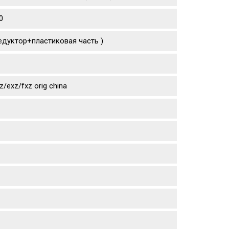
0
едуктор+пластиковая часть )
exz/fxz orig china