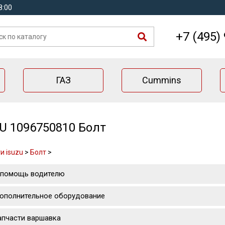
8:00
+7 (495)
ГАЗ
Cummins
U 1096750810 Болт
и isuzu
>
Болт
>
 помощь водителю
ополнительное оборудование
апчасти варшавка