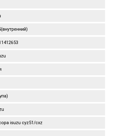
u
5(внутренний)
111412653
uzu
я
упа)
zu
ора isuzu cyz51/cxz