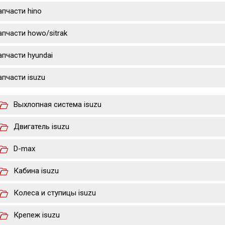
апчасти hino
апчасти howo/sitrak
апчасти hyundai
апчасти isuzu
Выхлопная система isuzu
Двигатель isuzu
D-max
Кабина isuzu
Колеса и ступицы isuzu
Крепеж isuzu