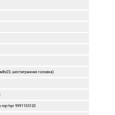
(м8х23, шестигранная головка)
t
 nqr/npr 9991105120