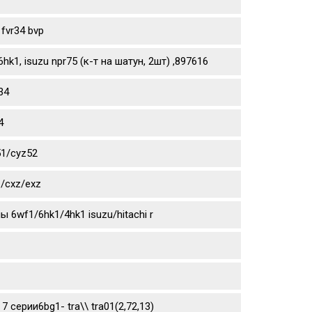
fvr34 bvp
1, isuzu npr75 (к-т на шатун, 2шт) ,897616
34
4
51/cyz52
/cxz/exz
6wf1/6hk1/4hk1 isuzu/hitachi r
 7 серии6bg1- tra\\ tra01(2,72,13)