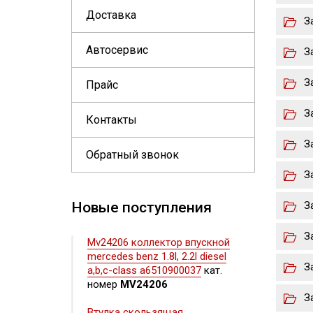
Доставка
З
Автосервис
З
З
Прайс
З
Контакты
З
Обратный звонок
З
Новые поступления
З
З
Mv24206 коллектор впускной
mercedes benz 1.8l, 2.2l diesel
З
a,b,c-class a6510900037
кат.
номер
MV24206
З
Втулка скользящая