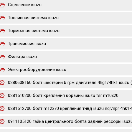
Сцепление isuzu
Топливная система isuzu
Тормозная система isuzu
Трансмиссия isuzu
Фильтра isuzu
Электрооборудование isuzu
0280608160 болт шестерни b грм двигателя 4hg1/4hk1 isuzu 
0281510200 болт крепления корзины isuzu fsr m10x20
0281512700 болт m12x70 крепления тнвд isuzu nqr/npr 4hk1-
0911105120 гайка центрального болта задней рессоры isuzu