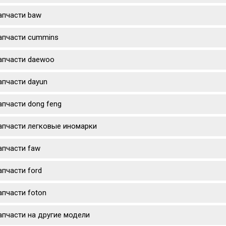
апчасти baw
апчасти cummins
апчасти daewoo
апчасти dayun
апчасти dong feng
апчасти легковые иномарки
апчасти faw
апчасти ford
апчасти foton
апчасти на другие модели