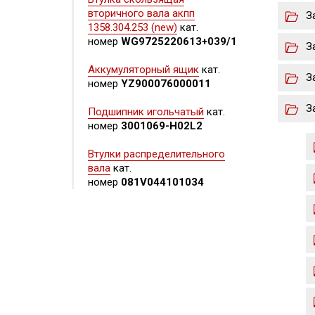
вторичного вала акпп
З
1358.304.253 (new)
кат.
номер
WG9725220613+039/1
З
Аккумуляторный ящик
кат.
З
номер
YZ900076000011
З
Подшипник игольчатый
кат.
номер
3001069-H02L2
Втулки распределительного
вала
кат.
номер
081V044101034