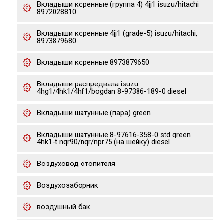
Вкладыши коренные (группа 4) 4jj1 isuzu/hitachi
8972028810
Вкладыши коренные 4jj1 (grade-5) isuzu/hitachi,
8973879680
Вкладыши коренные 8973879650
Вкладыши распредвала isuzu
4hg1/4hk1/4hf1/bogdan 8-97386-189-0 diesel
Вкладыши шатунные (пара) green
Вкладыши шатунные 8-97616-358-0 std green
4hk1-t nqr90/nqr/npr75 (на шейку) diesel
Воздуховод отопителя
Воздухозаборник
воздушный бак