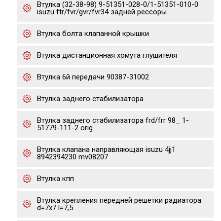
Втулка (32-38-98) 9-51351-028-0/1-51351-010-0
isuzu ftr/fvr/gvr/fvr34 задней рессоры
Втулка болта клапанной крышки
Втулка дистанционная хомута глушителя
Втулка 6й передачи 90387-31002
Втулка заднего стабилизатора
Втулка заднего стабилизатора frd/frr 98_ 1-
51779-111-2 orig
Втулка клапана направляющая isuzu 4jj1
8942394230 mv08207
Втулка кпп
Втулка крепления передней решетки радиатора
d=7x7 l=7,5