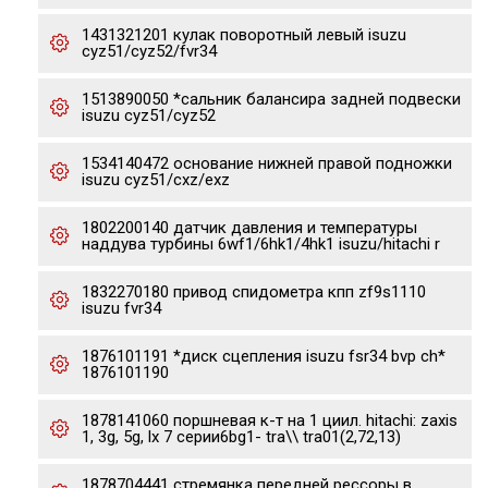
1431321201 кулак поворотный левый isuzu
cyz51/cyz52/fvr34
1513890050 *сальник балансира задней подвески
isuzu cyz51/cyz52
1534140472 основание нижней правой подножки
isuzu cyz51/cxz/exz
1802200140 датчик давления и температуры
наддува турбины 6wf1/6hk1/4hk1 isuzu/hitachi r
1832270180 привод спидометра кпп zf9s1110
isuzu fvr34
1876101191 *диск сцепления isuzu fsr34 bvp ch*
1876101190
1878141060 поршневая к-т на 1 циил. hitachi: zaxis
1, 3g, 5g, lx 7 серии6bg1- tra\\ tra01(2,72,13)
1878704441 стремянка передней рессоры в