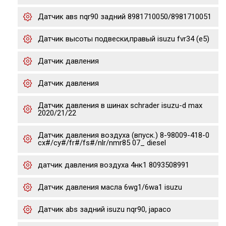
Датчик авs nqr90 задний 8981710050/8981710051
Датчик высоты подвески,правый isuzu fvr34 (e5)
Датчик давления
Датчик давления
Датчик давления в шинах schrader isuzu-d max
2020/21/22
Датчик давления воздуха (впуск.) 8-98009-418-0
cx#/cy#/fr#/fs#/nlr/nmr85 07_ diesel
датчик давления воздуха 4нк1 8093508991
Датчик давления масла 6wg1/6wa1 isuzu
Датчик abs задний isuzu nqr90, japaco