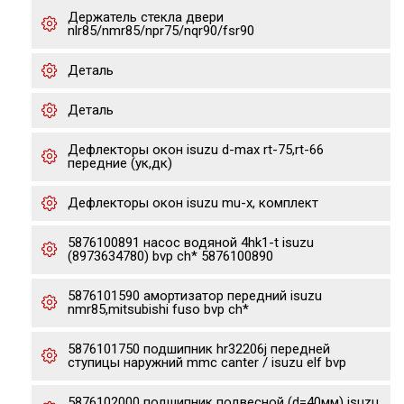
Держатель стекла двери
nlr85/nmr85/npr75/nqr90/fsr90
Деталь
Деталь
Дефлекторы окон isuzu d-max rt-75,rt-66
передние (ук,дк)
Дефлекторы окон isuzu mu-x, комплект
5876100891 насос водяной 4hk1-t isuzu
(8973634780) bvp ch* 5876100890
5876101590 амортизатор передний isuzu
nmr85,mitsubishi fuso bvp ch*
5876101750 подшипник hr32206j передней
ступицы наружний mmc canter / isuzu elf bvp
5876102000 подшипник подвесной (d=40мм) isuzu