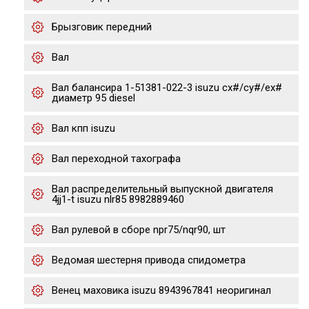
Брызговик передний
Вал
Вал балансира 1-51381-022-3 isuzu cx#/cy#/ex#
диаметр 95 diesel
Вал кпп isuzu
Вал переходной тахографа
Вал распределительный выпускной двигателя
4jj1-t isuzu nlr85 8982889460
Вал рулевой в сборе npr75/nqr90, шт
Ведомая шестерня привода спидометра
Венец маховика isuzu 8943967841 неоригинал