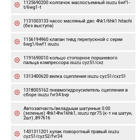
1125690200 колпачок маслосъемный isuzu 6wf1-
t/6wg1-t
1131003133 насос масляный двс 4hk1/6hk1 hitachi
(без выступа)
1156194960 клапан тнвд перепускной с серии
6wg1/6wf1 isuzu
1191690010 кольцо стопорное поршневого
пальца компрессора isuzu cyz51/cxz
1313400620 вилка сцепления isuzu cyz51/cxz51
1318005162 пневмогидроусилитель сцепления в
сборе isuzu fvr34 bvp
Автозапчасть/вкладыши шатунные 0.00
(зеленые) 4hk14he16hk1, isuzu npr75 (к-т на шатун,
2шт) ,897616
1431311201 кулак поворотный правый isuzu
cyz51/cyz52/fvr34