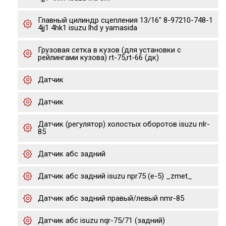
Главный цилиндр сцепления 13/16" 8-97210-748-1
4jj1 4hk1 isuzu lhd y yamasida
Грузовая сетка в кузов (для установки с
рейлингами кузова) rt-75,rt-66 (дк)
Датчик
Датчик
Датчик (регулятор) холостых оборотов isuzu nlr-
85
Датчик абс задний
Датчик абс задний isuzu npr75 (е-5) _zmet_
Датчик абс задний правый/левый nmr-85
Датчик абс isuzu nqr-75/71 (задний)