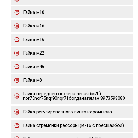
Гайка м10
Гайка м16
Гайка м16
Гайка м22
Гайка м46
Гайка м8
Гайка переднего колеса левая (м20)
npr75nqr75nqr90nqr71богданатаман 8973598080
Гайка регулировочного винта коромысла
Гайка стремянки рессоры (м-16 с пресшайбой)