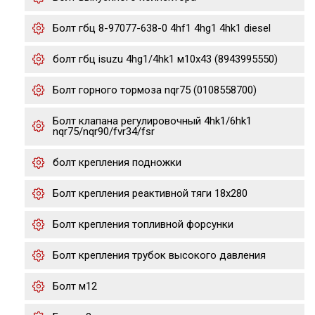
Болт гбц 8-97077-638-0 4hf1 4hg1 4hk1 diesel
болт гбц isuzu 4hg1/4hk1 м10х43 (8943995550)
Болт горного тормоза nqr75 (0108558700)
Болт клапана регулировочный 4hk1/6hk1
nqr75/nqr90/fvr34/fsr
болт крепления подножки
Болт крепления реактивной тяги 18x280
Болт крепления топливной форсунки
Болт крепления трубок высокого давления
Болт м12