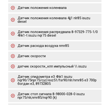
Датчик положения коленвала
Датчик положения коленвала 4jj1 nlr85 isuzu
diesel
Датчик положения распредвала 8-97329-775-1/0
4hk1-t isuzu nqr75 diesel
Датчик расхода воздуха nmr85
Датчик скорости
датчик скорости_кпп импульсный \\ isuzu
Датчик спидометра е3 4hk1 isuzu
nqr90/75npr75/cyz/exz51/fsr90/nlr/nmr85 e3 700p
богдан е3, 89732805
Датчик стоп сигнала 8-98000-028-0 isuzu
npr75/nlr,nmr85/nqr90 (k)