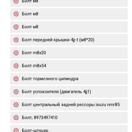
Болт м8
Болт м8
Болт м8
Болт передней крышки 4jj-t (м8*20)
Болт m8x20
Болт m8x54
Болт тормозного цилиндра
Болт успокоителя (двигатель 4jj1)
Болт центральный задней рессоры isuzu nmr85
Болт, 8973497410
Болт-штуцер