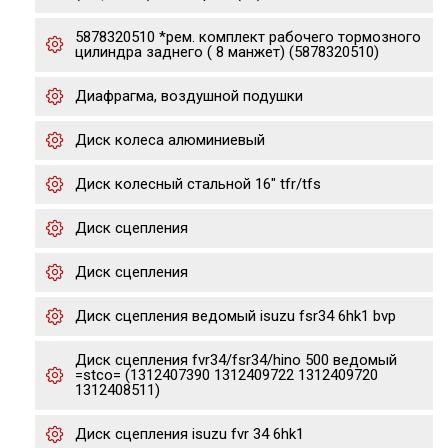
5878320510 *рем. комплект рабочего тормозного
цилиндра заднего ( 8 манжет) (5878320510)
Диафрагма, воздушной подушки
Диск колеса алюминиевый
Диск колесный стальной 16" tfr/tfs
Диск сцепления
Диск сцепления
Диск сцепления ведомый isuzu fsr34 6hk1 bvp
Диск сцепления fvr34/fsr34/hino 500 ведомый
=stco= (1312407390 1312409722 1312409720
1312408511)
Диск сцепления isuzu fvr 34 6hk1