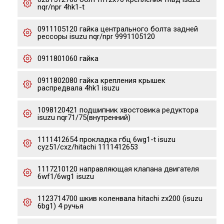
nqr/npr 4hk1-t
0911105120 гайка центрального болта задней
рессоры isuzu nqr/npr 9991105120
0911801060 гайка
0911802080 гайка крепления крышек
распредвала 4hk1 isuzu
1098120421 подшипник хвостовика редуктора
isuzu nqr71/75(внутренний)
1111412654 прокладка гбц 6wg1-t isuzu
cyz51/cxz/hitachi 1111412653
1117210120 направляющая клапана двигателя
6wf1/6wg1 isuzu
1123714700 шкив коленвала hitachi zx200 (isuzu
6bg1) 4 ручья