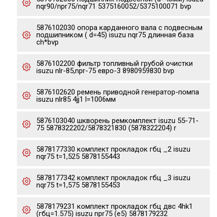
nqr90/npr75/nqr71 5375160052/5375100071 bvp
5876102030 опора карданного вала с подвесным
подшипником ( d=45) isuzu nqr75 длинная база
ch*bvp
5876102200 фильтр топливный грубой очистки
isuzu nlr-85,npr-75 евро-3 8980959830 bvp
5876102620 ремень приводной генератор-помпа
isuzu nlr85 4jj1 l=1006мм
5876103040 шкворень ремкомплект isuzu 55-71-
75 5878322202/5878321830 (5878322204) r
5878177330 комплект прокладок гбц _2 isuzu
nqr75 t=1,525 5878155443
5878177342 комплект прокладок гбц _3 isuzu
nqr75 t=1,575 5878155453
5878179231 комплект прокладок гбц двс 4hk1
(гбц=1.575) isuzu npr75 (e5) 5878179232