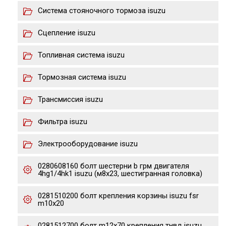
Система стояночного тормоза isuzu
Сцепление isuzu
Топливная система isuzu
Тормозная система isuzu
Трансмиссия isuzu
Фильтра isuzu
Электрооборудование isuzu
0280608160 болт шестерни b грм двигателя
4hg1/4hk1 isuzu (м8х23, шестигранная головка)
0281510200 болт крепления корзины isuzu fsr
m10x20
0281512700 болт m12x70 крепления тнвд isuzu