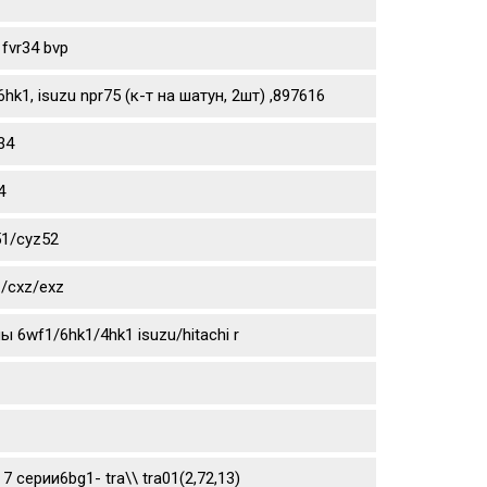
fvr34 bvp
1, isuzu npr75 (к-т на шатун, 2шт) ,897616
34
4
51/cyz52
/cxz/exz
6wf1/6hk1/4hk1 isuzu/hitachi r
 7 серии6bg1- tra\\ tra01(2,72,13)