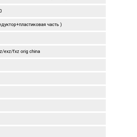
0
едуктор+пластиковая часть )
exz/fxz orig china