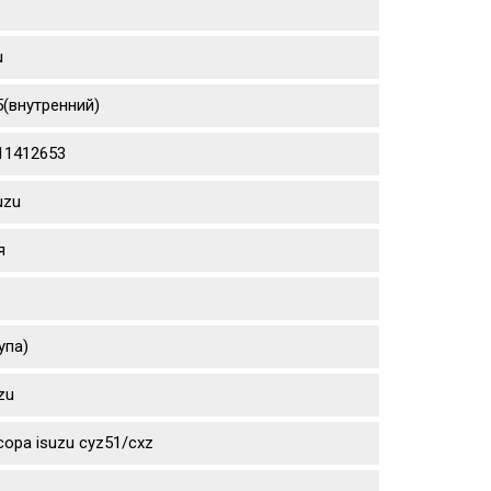
u
5(внутренний)
111412653
uzu
я
упа)
zu
ора isuzu cyz51/cxz