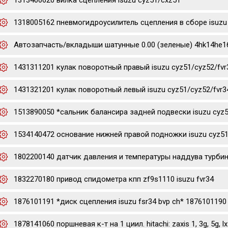
1313400620 вилка сцепления isuzu cyz51/cxz51
1318005162 пневмогидроусилитель сцепления в сборе isuzu 
Автозапчасть/вкладыши шатунные 0.00 (зеленые) 4hk14he16hk
1431311201 кулак поворотный правый isuzu cyz51/cyz52/fvr
1431321201 кулак поворотный левый isuzu cyz51/cyz52/fvr3
1513890050 *сальник балансира задней подвески isuzu cyz
1534140472 основание нижней правой подножки isuzu cyz51
1802200140 датчик давления и температуры наддува турбины 
1832270180 привод спидометра кпп zf9s1110 isuzu fvr34
1876101191 *диск сцепления isuzu fsr34 bvp ch* 1876101190
1878141060 поршневая к-т на 1 циил. hitachi: zaxis 1, 3g, 5g, lx