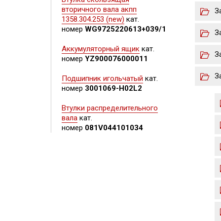
вторичного вала акпп
З
1358.304.253 (new)
кат.
номер
WG9725220613+039/1
З
Аккумуляторный ящик
кат.
З
номер
YZ900076000011
З
Подшипник игольчатый
кат.
номер
3001069-H02L2
Втулки распределительного
вала
кат.
номер
081V044101034