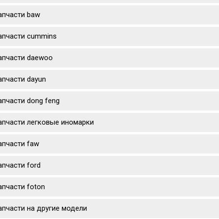
апчасти baw
апчасти cummins
апчасти daewoo
апчасти dayun
апчасти dong feng
апчасти легковые иномарки
апчасти faw
апчасти ford
апчасти foton
апчасти на другие модели