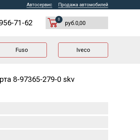
Автосервис
Продажа автомобилей
0
 956-71-62
руб.0,00
Fuso
Iveco
та 8-97365-279-0 skv