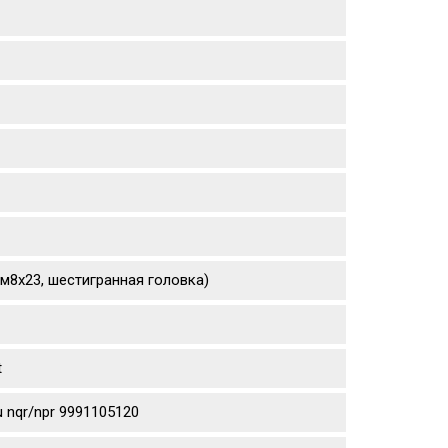
(м8х23, шестигранная головка)
t
 nqr/npr 9991105120