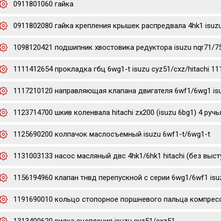
0911801060 гайка
0911802080 гайка крепления крышек распредвала 4hk1 isuz
1098120421 подшипник хвостовика редуктора isuzu nqr71/7
1111412654 прокладка гбц 6wg1-t isuzu cyz51/cxz/hitachi 1
1117210120 направляющая клапана двигателя 6wf1/6wg1 is
1123714700 шкив коленвала hitachi zx200 (isuzu 6bg1) 4 ручь
1125690200 колпачок маслосъемный isuzu 6wf1-t/6wg1-t
1131003133 насос масляный двс 4hk1/6hk1 hitachi (без выст
1156194960 клапан тнвд перепускной с серии 6wg1/6wf1 isu
1191690010 кольцо стопорное поршневого пальца компресс