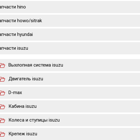
апчасти hino
апчасти howo/sitrak
апчасти hyundai
апчасти isuzu
Выхлопная система isuzu
Двигатель isuzu
D-max
Кабина isuzu
Колеса и ступицы isuzu
Крепеж isuzu