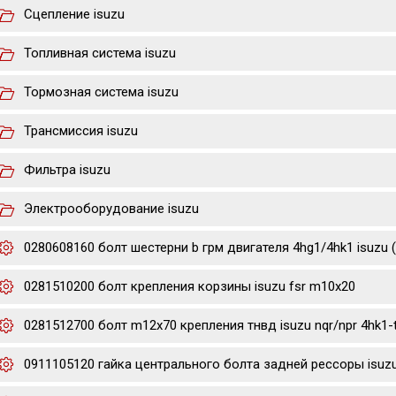
Сцепление isuzu
Топливная система isuzu
Тормозная система isuzu
Трансмиссия isuzu
Фильтра isuzu
Электрооборудование isuzu
0280608160 болт шестерни b грм двигателя 4hg1/4hk1 isuzu 
0281510200 болт крепления корзины isuzu fsr m10x20
0281512700 болт m12x70 крепления тнвд isuzu nqr/npr 4hk1-
0911105120 гайка центрального болта задней рессоры isuzu