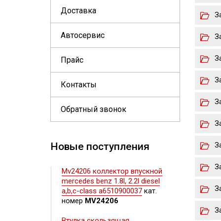
Доставка
З
Автосервис
З
З
Прайс
З
Контакты
З
Обратный звонок
З
Новые поступления
З
З
Mv24206 коллектор впускной
mercedes benz 1.8l, 2.2l diesel
З
a,b,c-class a6510900037
кат.
номер
MV24206
З
Втулка скользящая