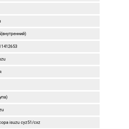
u
5(внутренний)
111412653
uzu
я
упа)
zu
ора isuzu cyz51/cxz