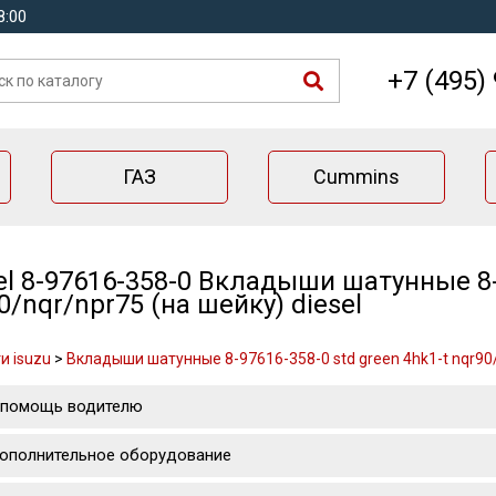
8:00
+7 (495)
ГАЗ
Cummins
el 8-97616-358-0 Вкладыши шатунные 8-9
0/nqr/npr75 (на шейку) diesel
и isuzu
>
Вкладыши шатунные 8-97616-358-0 std green 4hk1-t nqr90/n
 помощь водителю
ополнительное оборудование