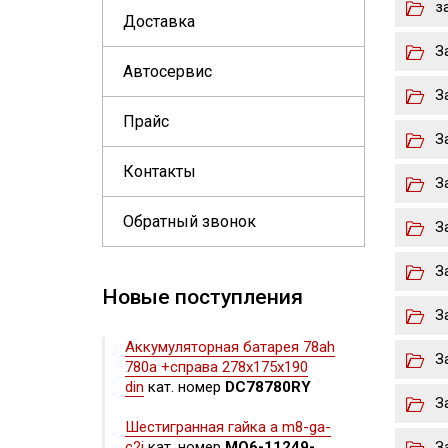
з
Доставка
З
Автосервис
З
Прайс
З
Контакты
З
Обратный звонок
З
З
Новые поступления
З
Аккумуляторная батарея 78ah
З
780a +справа 278x175x190
din
кат. номер
DC78780RY
З
Шестигранная гайка а m8-ga-
c2j
кат. номер
MQ6-11249-
З