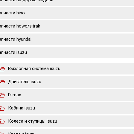
апчасти hino
апчасти howo/sitrak
апчасти hyundai
апчасти isuzu
Выхлопная система isuzu
Двигатель isuzu
D-max
Кабина isuzu
Колеса и ступицы isuzu