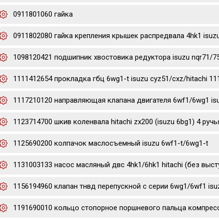
0911801060 гайка
0911802080 гайка крепления крышек распредвала 4hk1 isuz
1098120421 подшипник хвостовика редуктора isuzu nqr71/7
1111412654 прокладка гбц 6wg1-t isuzu cyz51/cxz/hitachi 1
1117210120 направляющая клапана двигателя 6wf1/6wg1 is
1123714700 шкив коленвала hitachi zx200 (isuzu 6bg1) 4 ручь
1125690200 колпачок маслосъемный isuzu 6wf1-t/6wg1-t
1131003133 насос масляный двс 4hk1/6hk1 hitachi (без выст
1156194960 клапан тнвд перепускной с серии 6wg1/6wf1 isu
1191690010 кольцо стопорное поршневого пальца компресс