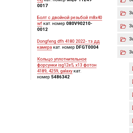
0017
З
Болт с двойной резьбой m8x40
wf
кат. номер
080V90210-
З
0012
З
Dongfeng dfh 4180 2022- тз дд
камера
кат. номер
DFGT0004
З
Кольцо уплотнительное
форсунки isg12e5, x13 фотон
4189, 4259, galaxy
кат.
номер
5486342