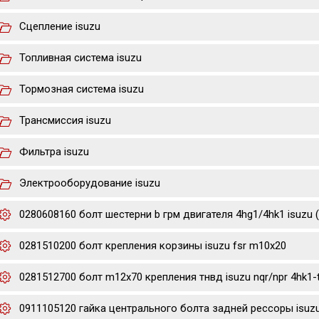
Сцепление isuzu
Топливная система isuzu
Тормозная система isuzu
Трансмиссия isuzu
Фильтра isuzu
Электрооборудование isuzu
0280608160 болт шестерни b грм двигателя 4hg1/4hk1 isuzu 
0281510200 болт крепления корзины isuzu fsr m10x20
0281512700 болт m12x70 крепления тнвд isuzu nqr/npr 4hk1-
0911105120 гайка центрального болта задней рессоры isuzu