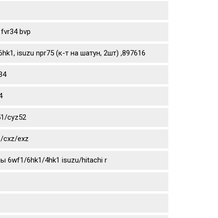
fvr34 bvp
1, isuzu npr75 (к-т на шатун, 2шт) ,897616
34
4
51/cyz52
/cxz/exz
6wf1/6hk1/4hk1 isuzu/hitachi r