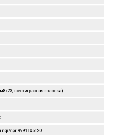
(м8х23, шестигранная головка)
t
 nqr/npr 9991105120