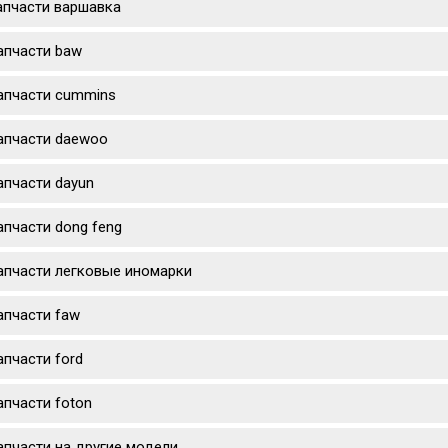
апчасти варшавка
апчасти baw
апчасти cummins
апчасти daewoo
апчасти dayun
апчасти dong feng
апчасти легковые иномарки
апчасти faw
апчасти ford
апчасти foton
апчасти на другие модели