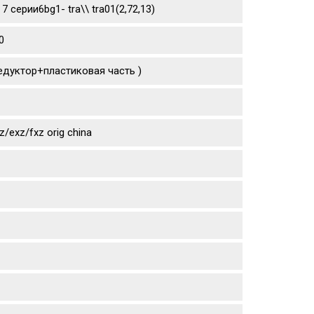
 7 серии6bg1- tra\\ tra01(2,72,13)
0
едуктор+пластиковая часть )
exz/fxz orig china