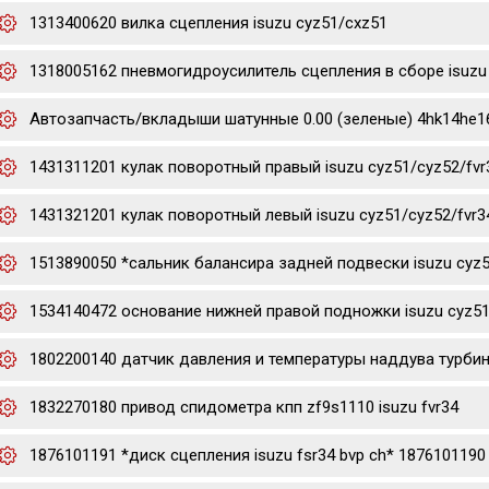
1313400620 вилка сцепления isuzu cyz51/cxz51
1318005162 пневмогидроусилитель сцепления в сборе isuzu 
Автозапчасть/вкладыши шатунные 0.00 (зеленые) 4hk14he16hk
1431311201 кулак поворотный правый isuzu cyz51/cyz52/fvr
1431321201 кулак поворотный левый isuzu cyz51/cyz52/fvr3
1513890050 *сальник балансира задней подвески isuzu cyz
1534140472 основание нижней правой подножки isuzu cyz51
1802200140 датчик давления и температуры наддува турбины 
1832270180 привод спидометра кпп zf9s1110 isuzu fvr34
1876101191 *диск сцепления isuzu fsr34 bvp ch* 1876101190