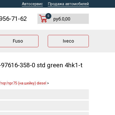
Автосервис
Продажа автомобилей
0
 956-71-62
руб.0,00
Fuso
Iveco
7616-358-0 std green 4hk1-t
qr/npr75 (на шейку) diesel
>