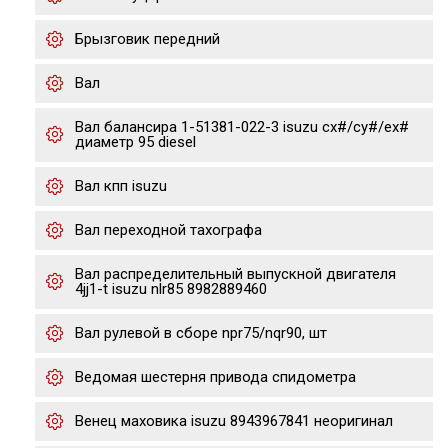
Брызговик передний
Вал
Вал балансира 1-51381-022-3 isuzu cx#/cy#/ex#
диаметр 95 diesel
Вал кпп isuzu
Вал переходной тахографа
Вал распределительный выпускной двигателя
4jj1-t isuzu nlr85 8982889460
Вал рулевой в сборе npr75/nqr90, шт
Ведомая шестерня привода спидометра
Венец маховика isuzu 8943967841 неоригинал