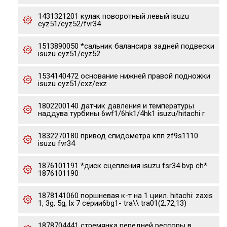
1431321201 кулак поворотный левый isuzu
cyz51/cyz52/fvr34
1513890050 *сальник балансира задней подвески
isuzu cyz51/cyz52
1534140472 основание нижней правой подножки
isuzu cyz51/cxz/exz
1802200140 датчик давления и температуры
наддува турбины 6wf1/6hk1/4hk1 isuzu/hitachi r
1832270180 привод спидометра кпп zf9s1110
isuzu fvr34
1876101191 *диск сцепления isuzu fsr34 bvp ch*
1876101190
1878141060 поршневая к-т на 1 циил. hitachi: zaxis
1, 3g, 5g, lx 7 серии6bg1- tra\\ tra01(2,72,13)
1878704441 стремянка передней рессоры в