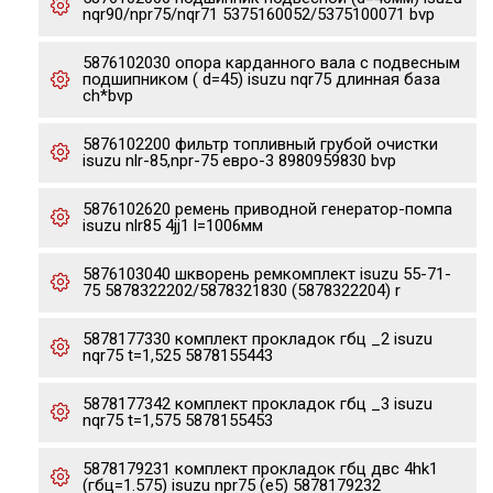
nqr90/npr75/nqr71 5375160052/5375100071 bvp
5876102030 опора карданного вала с подвесным
подшипником ( d=45) isuzu nqr75 длинная база
ch*bvp
5876102200 фильтр топливный грубой очистки
isuzu nlr-85,npr-75 евро-3 8980959830 bvp
5876102620 ремень приводной генератор-помпа
isuzu nlr85 4jj1 l=1006мм
5876103040 шкворень ремкомплект isuzu 55-71-
75 5878322202/5878321830 (5878322204) r
5878177330 комплект прокладок гбц _2 isuzu
nqr75 t=1,525 5878155443
5878177342 комплект прокладок гбц _3 isuzu
nqr75 t=1,575 5878155453
5878179231 комплект прокладок гбц двс 4hk1
(гбц=1.575) isuzu npr75 (e5) 5878179232