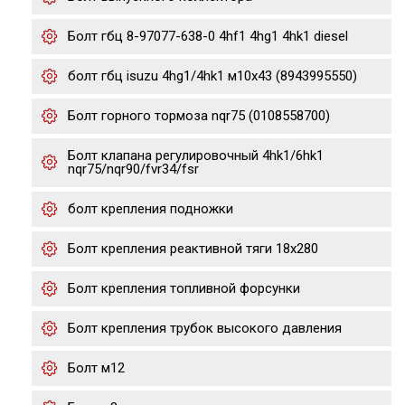
Болт гбц 8-97077-638-0 4hf1 4hg1 4hk1 diesel
болт гбц isuzu 4hg1/4hk1 м10х43 (8943995550)
Болт горного тормоза nqr75 (0108558700)
Болт клапана регулировочный 4hk1/6hk1
nqr75/nqr90/fvr34/fsr
болт крепления подножки
Болт крепления реактивной тяги 18x280
Болт крепления топливной форсунки
Болт крепления трубок высокого давления
Болт м12