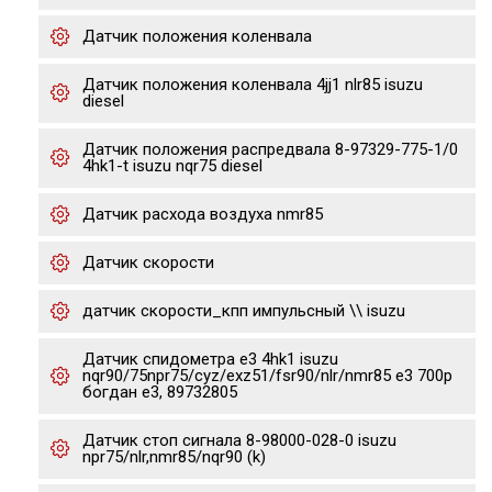
Датчик положения коленвала
Датчик положения коленвала 4jj1 nlr85 isuzu
diesel
Датчик положения распредвала 8-97329-775-1/0
4hk1-t isuzu nqr75 diesel
Датчик расхода воздуха nmr85
Датчик скорости
датчик скорости_кпп импульсный \\ isuzu
Датчик спидометра е3 4hk1 isuzu
nqr90/75npr75/cyz/exz51/fsr90/nlr/nmr85 e3 700p
богдан е3, 89732805
Датчик стоп сигнала 8-98000-028-0 isuzu
npr75/nlr,nmr85/nqr90 (k)