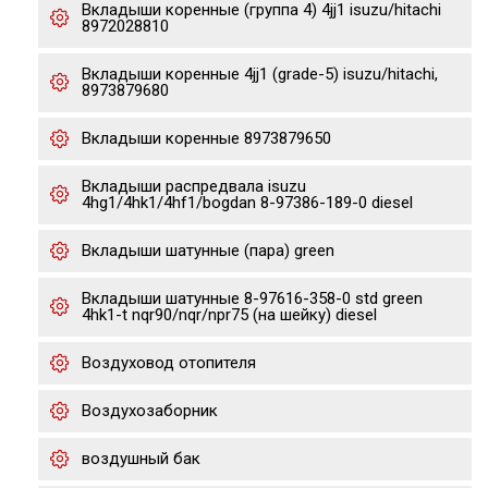
Вкладыши коренные (группа 4) 4jj1 isuzu/hitachi
8972028810
Вкладыши коренные 4jj1 (grade-5) isuzu/hitachi,
8973879680
Вкладыши коренные 8973879650
Вкладыши распредвала isuzu
4hg1/4hk1/4hf1/bogdan 8-97386-189-0 diesel
Вкладыши шатунные (пара) green
Вкладыши шатунные 8-97616-358-0 std green
4hk1-t nqr90/nqr/npr75 (на шейку) diesel
Воздуховод отопителя
Воздухозаборник
воздушный бак