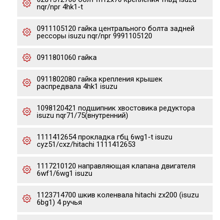
nqr/npr 4hk1-t
0911105120 гайка центрального болта задней
рессоры isuzu nqr/npr 9991105120
0911801060 гайка
0911802080 гайка крепления крышек
распредвала 4hk1 isuzu
1098120421 подшипник хвостовика редуктора
isuzu nqr71/75(внутренний)
1111412654 прокладка гбц 6wg1-t isuzu
cyz51/cxz/hitachi 1111412653
1117210120 направляющая клапана двигателя
6wf1/6wg1 isuzu
1123714700 шкив коленвала hitachi zx200 (isuzu
6bg1) 4 ручья