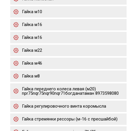
Гайка м10
Гайка м16
Гайка м16
Гайка м22
Гайка м46
Гайка м8
Гайка переднего колеса левая (м20)
npr75nqr75nqr90nqr71богданатаман 8973598080
Гайка регулировочного винта коромысла
Гайка стремянки рессоры (м-16 с пресшайбой)