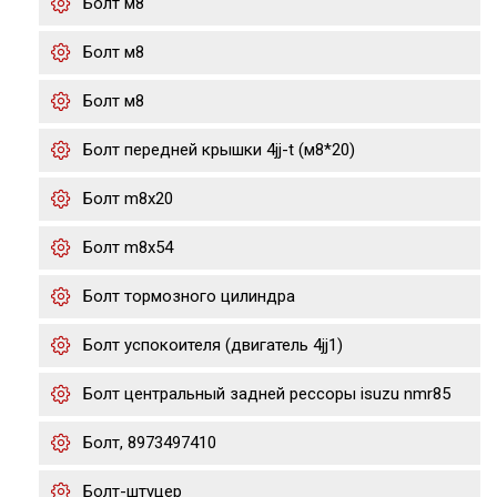
Болт м8
Болт м8
Болт м8
Болт передней крышки 4jj-t (м8*20)
Болт m8x20
Болт m8x54
Болт тормозного цилиндра
Болт успокоителя (двигатель 4jj1)
Болт центральный задней рессоры isuzu nmr85
Болт, 8973497410
Болт-штуцер