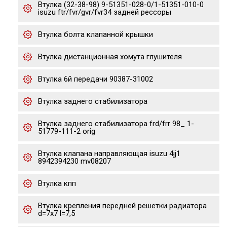
Втулка (32-38-98) 9-51351-028-0/1-51351-010-0
isuzu ftr/fvr/gvr/fvr34 задней рессоры
Втулка болта клапанной крышки
Втулка дистанционная хомута глушителя
Втулка 6й передачи 90387-31002
Втулка заднего стабилизатора
Втулка заднего стабилизатора frd/frr 98_ 1-
51779-111-2 orig
Втулка клапана направляющая isuzu 4jj1
8942394230 mv08207
Втулка кпп
Втулка крепления передней решетки радиатора
d=7x7 l=7,5