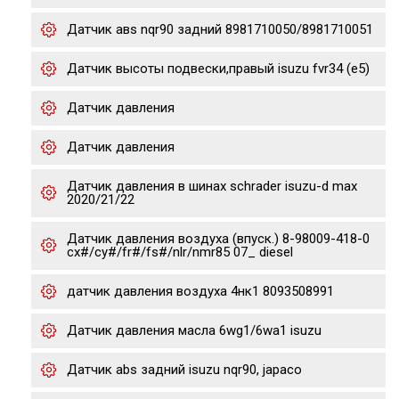
Датчик авs nqr90 задний 8981710050/8981710051
Датчик высоты подвески,правый isuzu fvr34 (e5)
Датчик давления
Датчик давления
Датчик давления в шинах schrader isuzu-d max
2020/21/22
Датчик давления воздуха (впуск.) 8-98009-418-0
cx#/cy#/fr#/fs#/nlr/nmr85 07_ diesel
датчик давления воздуха 4нк1 8093508991
Датчик давления масла 6wg1/6wa1 isuzu
Датчик abs задний isuzu nqr90, japaco