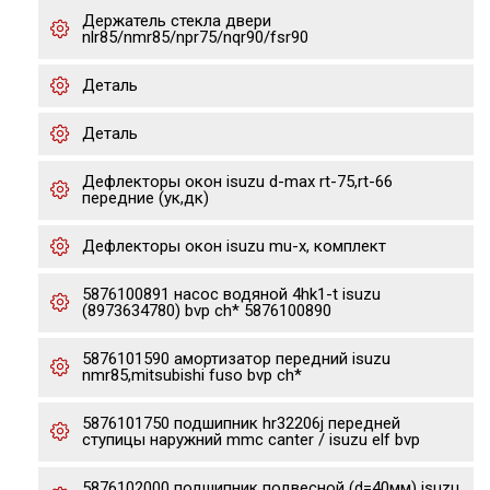
Держатель стекла двери
nlr85/nmr85/npr75/nqr90/fsr90
Деталь
Деталь
Дефлекторы окон isuzu d-max rt-75,rt-66
передние (ук,дк)
Дефлекторы окон isuzu mu-x, комплект
5876100891 насос водяной 4hk1-t isuzu
(8973634780) bvp ch* 5876100890
5876101590 амортизатор передний isuzu
nmr85,mitsubishi fuso bvp ch*
5876101750 подшипник hr32206j передней
ступицы наружний mmc canter / isuzu elf bvp
5876102000 подшипник подвесной (d=40мм) isuzu