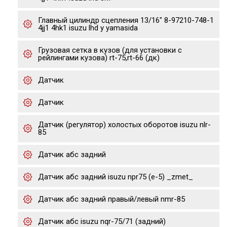
Главный цилиндр сцепления 13/16" 8-97210-748-1
4jj1 4hk1 isuzu lhd y yamasida
Грузовая сетка в кузов (для установки с
рейлингами кузова) rt-75,rt-66 (дк)
Датчик
Датчик
Датчик (регулятор) холостых оборотов isuzu nlr-
85
Датчик абс задний
Датчик абс задний isuzu npr75 (е-5) _zmet_
Датчик абс задний правый/левый nmr-85
Датчик абс isuzu nqr-75/71 (задний)