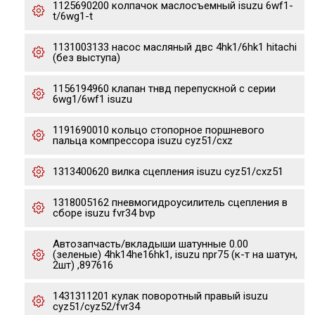
1125690200 колпачок маслосъемный isuzu 6wf1-
t/6wg1-t
1131003133 насос масляный двс 4hk1/6hk1 hitachi
(без выступа)
1156194960 клапан тнвд перепускной с серии
6wg1/6wf1 isuzu
1191690010 кольцо стопорное поршневого
пальца компрессора isuzu cyz51/cxz
1313400620 вилка сцепления isuzu cyz51/cxz51
1318005162 пневмогидроусилитель сцепления в
сборе isuzu fvr34 bvp
Автозапчасть/вкладыши шатунные 0.00
(зеленые) 4hk14he16hk1, isuzu npr75 (к-т на шатун,
2шт) ,897616
1431311201 кулак поворотный правый isuzu
cyz51/cyz52/fvr34