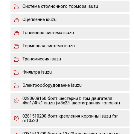
Система стояночного тормоза isuzu
Сцепление isuzu
Топливная система isuzu
Тормозная система isuzu
Трансмиссия isuzu
Фильтра isuzu
Электрооборудование isuzu
0280608160 болт шестерни b грм двигателя
4hg1/4hk1 isuzu (м8х23, шестигранная головка)
0281510200 болт крепления корзины isuzu fsr
m10x20
0281512700 болт m12x70 крепления тнвд isuzu