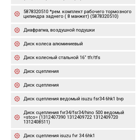
5878320510 *рем. комплект рабочего тормозного
цилиндра заднего ( 8 манжет) (5878320510)
Диафрагма, воздушной подушки
Диск колеса алюминиевый
Диск колесный стальной 16" tfr/tfs
Диск сцепления
Диск сцепления
Диск сцепления ведомый isuzu fsr34 6hk1 bvp
Диск сцепления fvr34/fsr34/hino 500 ведомый
=stco= (1312407390 1312409722 1312409720
1312408511)
Диск сцепления isuzu fvr 34 6hk1