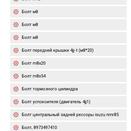
Болт м8
Болт м8
Болт м8
Болт передней крышки 4jj-t (м8*20)
Болт m8x20
Болт m8x54
Болт тормозного цилиндра
Болт успокоителя (двигатель 4jj1)
Болт центральный задней рессоры isuzu nmr85
Болт, 8973497410