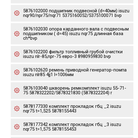
5876102000 подшипник подвесной (d=40мм) isuzu
nqr90/npr75/nqr71 5375160052/5375100071 bvp
5876102030 опора карданного вала с подвесным
подшипником ( d=45) isuzu nqr75 длинная база
ch*bvp
5876102200 фильтр топливный грубой очистки
isuzu nlr-85,npr-75 евро-3 8980959830 bvp
5876102620 ремень приводной генератор-помпа
isuzu nlr85 4jj1 l=1006мм
5876103040 шкворень ремкомплект isuzu 55-71-
75 5878322202/5878321830 (5878322204) r
5878177330 комплект прокладок гбц _2 isuzu
nqr75 t=1,525 5878155443
5878177342 комплект прокладок гбц _3 isuzu
nqr75 t=1,575 5878155453