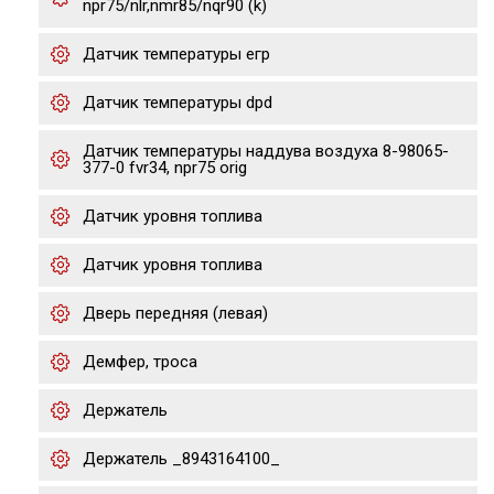
npr75/nlr,nmr85/nqr90 (k)
Датчик температуры егр
Датчик температуры dpd
Датчик температуры наддува воздуха 8-98065-
377-0 fvr34, npr75 orig
Датчик уровня топлива
Датчик уровня топлива
Дверь передняя (левая)
Демфер, троса
Держатель
Держатель _8943164100_