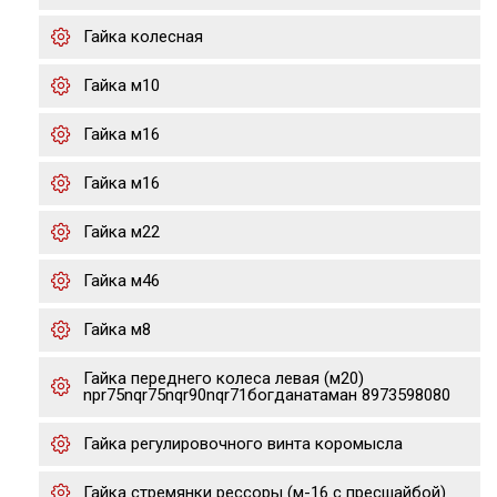
Гайка колесная
Гайка м10
Гайка м16
Гайка м16
Гайка м22
Гайка м46
Гайка м8
Гайка переднего колеса левая (м20)
npr75nqr75nqr90nqr71богданатаман 8973598080
Гайка регулировочного винта коромысла
Гайка стремянки рессоры (м-16 с пресшайбой)