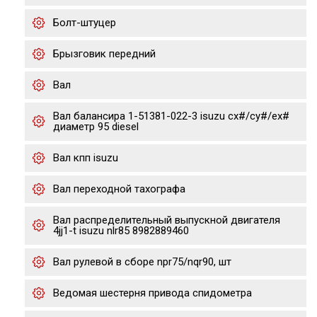
Болт-штуцер
Брызговик передний
Вал
Вал балансира 1-51381-022-3 isuzu cx#/cy#/ex#
диаметр 95 diesel
Вал кпп isuzu
Вал переходной тахографа
Вал распределительный выпускной двигателя
4jj1-t isuzu nlr85 8982889460
Вал рулевой в сборе npr75/nqr90, шт
Ведомая шестерня привода спидометра