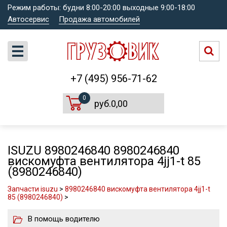
Режим работы: будни 8:00-20:00 выходные 9:00-18:00
Автосервис
Продажа автомобилей
+7 (495) 956-71-62
0
руб.0,00
ISUZU 8980246840 8980246840
вискомуфта вентилятора 4jj1-t 85
(8980246840)
Запчасти isuzu
>
8980246840 вискомуфта вентилятора 4jj1-t
85 (8980246840)
>
В помощь водителю