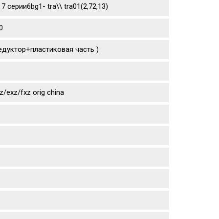
 7 серии6bg1- tra\\ tra01(2,72,13)
0
едуктор+пластиковая часть )
exz/fxz orig china