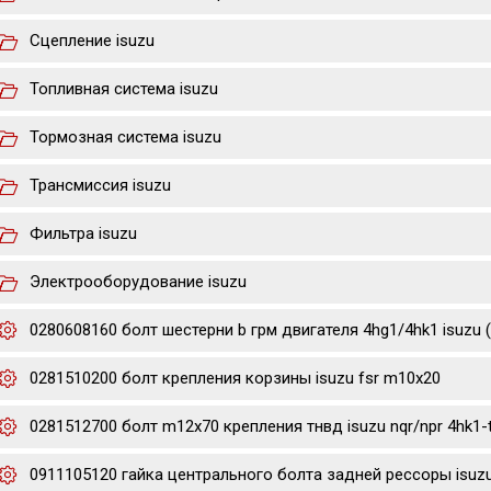
Сцепление isuzu
Топливная система isuzu
Тормозная система isuzu
Трансмиссия isuzu
Фильтра isuzu
Электрооборудование isuzu
0280608160 болт шестерни b грм двигателя 4hg1/4hk1 isuzu 
0281510200 болт крепления корзины isuzu fsr m10x20
0281512700 болт m12x70 крепления тнвд isuzu nqr/npr 4hk1-
0911105120 гайка центрального болта задней рессоры isuzu