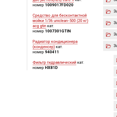
номер
1009017FD020
З
Средство для бесконтактной
мойки 1/36 uniclean-500 (20 кг)
З
acg gtin
кат.
номер
1007301GTIN
З
Радиатор кондиционера
З
(конденсер)
кат.
номер
940411
Фильтр гидравлический
кат.
номер
HX81D