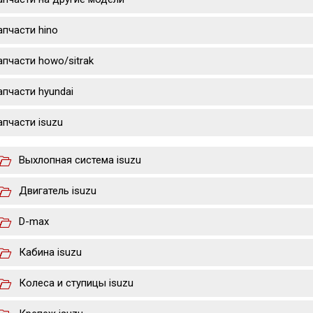
апчасти hino
апчасти howo/sitrak
апчасти hyundai
апчасти isuzu
Выхлопная система isuzu
Двигатель isuzu
D-max
Кабина isuzu
Колеса и ступицы isuzu