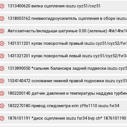
1313400620 вилка сцепления isuzu cyz51/cxz51
1318005162 пневмогидроусилитель сцепления в сборе isuzu 
Автозапчасть/вкладыши шатунные 0.00 (зеленые) 4hk14he16hk
1431311201 кулак поворотный правый isuzu cyz51/cyz52/fvr
1431321201 кулак поворотный левый isuzu cyz51/cyz52/fvr3
1513890050 *сальник балансира задней подвески isuzu cyz
1534140472 основание нижней правой подножки isuzu cyz51
1802200140 датчик давления и температуры наддува турбины 
1832270180 привод спидометра кпп zf9s1110 isuzu fvr34
1876101191 *диск сцепления isuzu fsr34 bvp ch* 1876101190