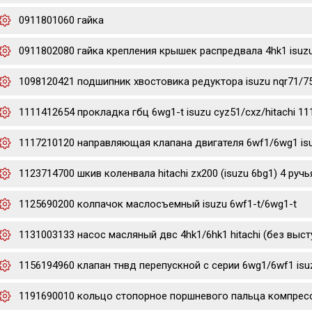
0911801060 гайка
0911802080 гайка крепления крышек распредвала 4hk1 isuz
1098120421 подшипник хвостовика редуктора isuzu nqr71/7
1111412654 прокладка гбц 6wg1-t isuzu cyz51/cxz/hitachi 1
1117210120 направляющая клапана двигателя 6wf1/6wg1 is
1123714700 шкив коленвала hitachi zx200 (isuzu 6bg1) 4 ручь
1125690200 колпачок маслосъемный isuzu 6wf1-t/6wg1-t
1131003133 насос масляный двс 4hk1/6hk1 hitachi (без выст
1156194960 клапан тнвд перепускной с серии 6wg1/6wf1 isu
1191690010 кольцо стопорное поршневого пальца компресс