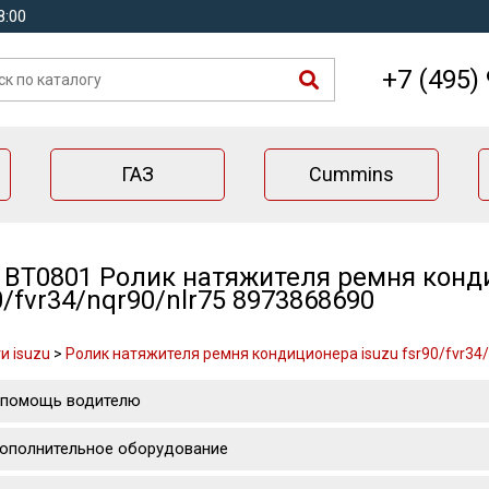
8:00
+7 (495)
ГАЗ
Cummins
BT0801 Ролик натяжителя ремня конд
0/fvr34/nqr90/nlr75 8973868690
и isuzu
>
Ролик натяжителя ремня кондиционера isuzu fsr90/fvr34/
 помощь водителю
ополнительное оборудование