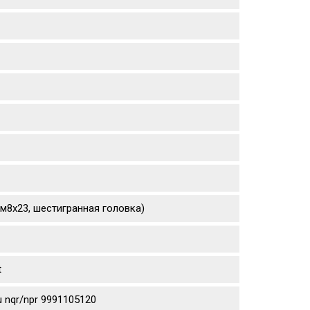
(м8х23, шестигранная головка)
t
 nqr/npr 9991105120