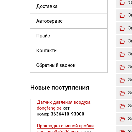
з
Доставка
З
Автосервис
З
Прайс
З
Контакты
З
Обратный звонок
З
З
Новые поступления
З
Датчик давления воздуха
З
dongfeng oe
кат.
номер
3636410-93000
З
Прокладка сливной пробки
двс jac n35(n25) euro-v
кат.
З