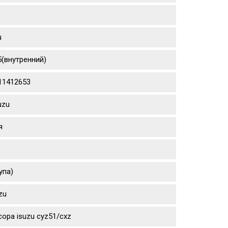
u
5(внутренний)
111412653
uzu
я
упа)
zu
ора isuzu cyz51/cxz