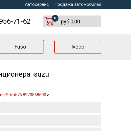
Автосервис
Продажа автомобилей
0
 956-71-62
руб.0,00
Fuso
Iveco
иционера isuzu
nqr90/nlr75 8973868690
>