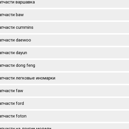
апчасти варшавка
апчасти baw
апчасти cummins
апчасти daewoo
апчасти dayun
апчасти dong feng
апчасти легковые иномарки
апчасти faw
апчасти ford
апчасти foton
апчасти на другие модели