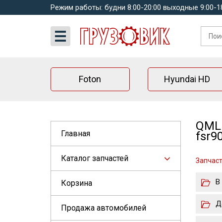
Режим работы: будни 8:00-20:00 выходные 9:00-1
Foton
Hyundai HD
QML 
Главная
fsr9
Каталог запчастей
Запчаст
В
Корзина
Д
Продажа автомобилей