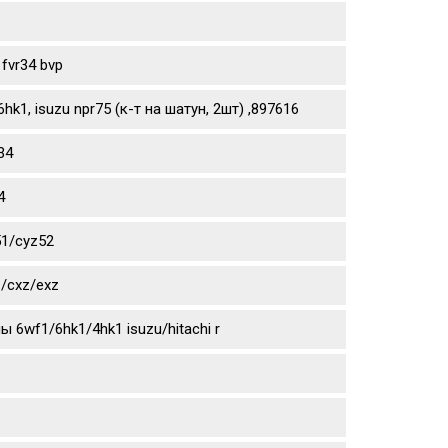
fvr34 bvp
1, isuzu npr75 (к-т на шатун, 2шт) ,897616
34
4
51/cyz52
/cxz/exz
6wf1/6hk1/4hk1 isuzu/hitachi r