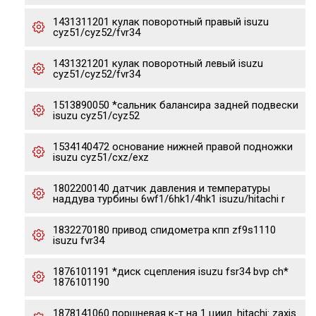
1431311201 кулак поворотный правый isuzu
cyz51/cyz52/fvr34
1431321201 кулак поворотный левый isuzu
cyz51/cyz52/fvr34
1513890050 *сальник балансира задней подвески
isuzu cyz51/cyz52
1534140472 основание нижней правой подножки
isuzu cyz51/cxz/exz
1802200140 датчик давления и температуры
наддува турбины 6wf1/6hk1/4hk1 isuzu/hitachi r
1832270180 привод спидометра кпп zf9s1110
isuzu fvr34
1876101191 *диск сцепления isuzu fsr34 bvp ch*
1876101190
1878141060 поршневая к-т на 1 циил. hitachi: zaxis