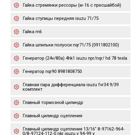
Гайка стремянки рессоры (м-16 с пресшайбой)
Гайка ступицы передняя isuzu 71/75
Гайка m6
Гайка шпильки полуоси nqr71/75 (0911802100)
Генератор (24v/80a) 4hk1 isuzu npr/nqr/ hd 78 tesla
Генератор nqr90 8981808750
Главная пара дифференциала isuzu fvr34 9/39
комплект
Главный тормозной цилиндр
Главный цилиндр сцепления
Главный цилиндр сцепления 13/16" 8-97162-964-
0/8-97124-112-0 nkr isuzu y 94-99 y