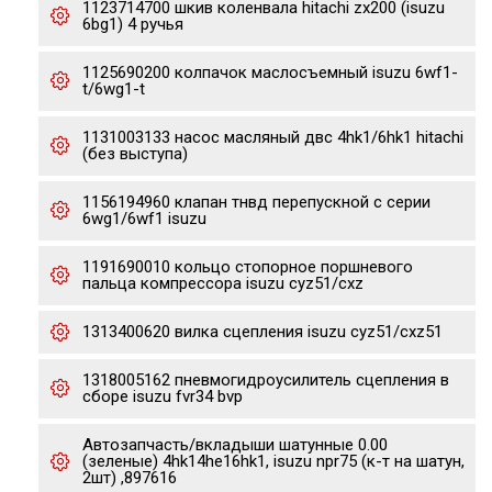
1123714700 шкив коленвала hitachi zx200 (isuzu
6bg1) 4 ручья
1125690200 колпачок маслосъемный isuzu 6wf1-
t/6wg1-t
1131003133 насос масляный двс 4hk1/6hk1 hitachi
(без выступа)
1156194960 клапан тнвд перепускной с серии
6wg1/6wf1 isuzu
1191690010 кольцо стопорное поршневого
пальца компрессора isuzu cyz51/cxz
1313400620 вилка сцепления isuzu cyz51/cxz51
1318005162 пневмогидроусилитель сцепления в
сборе isuzu fvr34 bvp
Автозапчасть/вкладыши шатунные 0.00
(зеленые) 4hk14he16hk1, isuzu npr75 (к-т на шатун,
2шт) ,897616