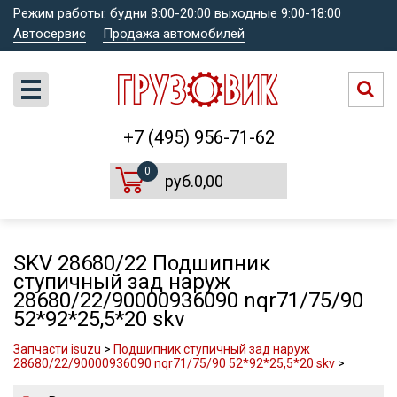
Режим работы: будни 8:00-20:00 выходные 9:00-18:00
Автосервис
Продажа автомобилей
+7 (495) 956-71-62
0
руб.0,00
SKV 28680/22 Подшипник
ступичный зад наруж
28680/22/90000936090 nqr71/75/90
52*92*25,5*20 skv
Запчасти isuzu
>
Подшипник ступичный зад наруж
28680/22/90000936090 nqr71/75/90 52*92*25,5*20 skv
>