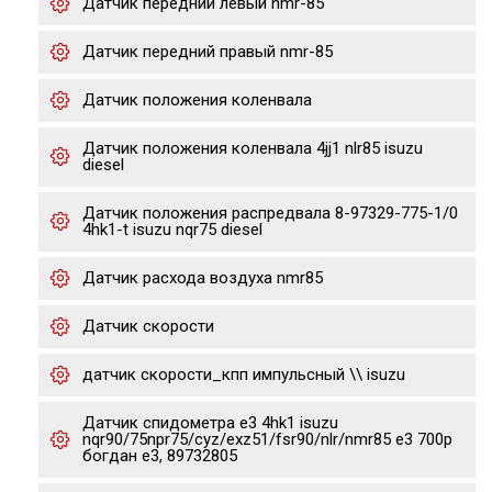
Датчик передний левый nmr-85
Датчик передний правый nmr-85
Датчик положения коленвала
Датчик положения коленвала 4jj1 nlr85 isuzu
diesel
Датчик положения распредвала 8-97329-775-1/0
4hk1-t isuzu nqr75 diesel
Датчик расхода воздуха nmr85
Датчик скорости
датчик скорости_кпп импульсный \\ isuzu
Датчик спидометра е3 4hk1 isuzu
nqr90/75npr75/cyz/exz51/fsr90/nlr/nmr85 e3 700p
богдан е3, 89732805