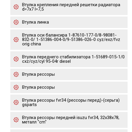
Втулка крепления передней решетки радиатора
d=7x7 l=7,5
Втулка линка
Втулка оси балансира 1-87610-177-0/8-98081-
832-0/ 1-51386-004-0/9-51386-026-0 cyz/exz/fvz
orig china
Втулка переднего стабилизатора 1-51689-015-1/0
cxz/cyz/cyl 95-04r diesel
Втулка рессоры
Втулка рессоры
Втулка рессоры fvr34 (рессоры перед)-(серьга)
gsparts
Втулка рессоры передней isuzu fvr34, 32x38x78,
металл "cm"