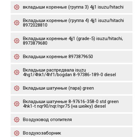
вкладыши коренные (группа 3) 4jj1 isuzu/hitachi
Вкладыши коренные (группа 4) 4jj1 isuzu/hitachi
8972028810
Вкладыши коренные 4jj1 (grade-5) isuzu/hitachi,
8973879680
Вкладыши коренные 8973879650
Вкладыши распредвала isuzu
4hg1/4hk1/4hf1/bogdan 8-97386-189-0 diesel
Вкладыши шатунные (пара) green
Вкладыши шатунные 8-97616-358-0 std green
4hk1-t nqr90/nqr/npr75 (на шейку) diesel
Воздуховод отопителя
Воздухозаборник