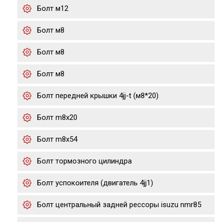
Болт м12
Болт м8
Болт м8
Болт м8
Болт передней крышки 4jj-t (м8*20)
Болт m8x20
Болт m8x54
Болт тормозного цилиндра
Болт успокоителя (двигатель 4jj1)
Болт центральный задней рессоры isuzu nmr85