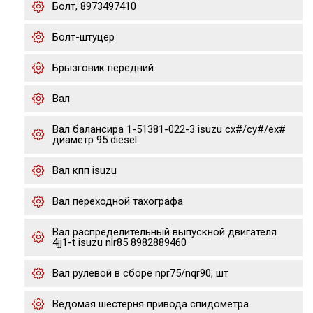
Болт, 8973497410
Болт-штуцер
Брызговик передний
Вал
Вал балансира 1-51381-022-3 isuzu cx#/cy#/ex#
диаметр 95 diesel
Вал кпп isuzu
Вал переходной тахографа
Вал распределительный выпускной двигателя
4jj1-t isuzu nlr85 8982889460
Вал рулевой в сборе npr75/nqr90, шт
Ведомая шестерня привода спидометра