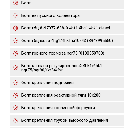
Болт
Болт выпускного коллектора
Болт гбц 8-97077-638-0 4hf1 4hg1 4hk1 diesel
болт гбц isuzu 4hg1/4hk1 м10х43 (8943995550)
Болт горного тормоза nqr75 (0108558700)
Болт клапана регулировочный 4hk1/6hk1
nqr75/nqr90/fvr34/fsr
болт крепления подножки
Болт крепления реактивной тяги 18x280
Болт крепления топливной форсунки
Болт крепления трубок высокого давления