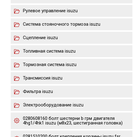
Рулевое управление isuzu
Система стояночного тормоза isuzu
Сцепление isuzu
Топливная система isuzu
Тормозная система isuzu
Трансмиссия isuzu
Фильтра isuzu
Электрооборудование isuzu
0280608160 болт шестерни b грм двигателя
4hg1/4hk1 isuzu (м8х23, шестигранная головка)
0281510200 болт крепления корзины isuzu fsr