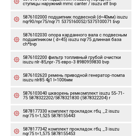
ступицы наружний mmc canter / isuzu elf bvp
5876102000 подшипник подвесной (d=40мм) isuzu
nqr90/npr75/nqr71 5375160052/5375100071 bvp
5876102030 опора карданного вала с подвесным
подшипником ( d=45) isuzu nqr75 длинная база
ch*bvp
5876102200 фильтр топливный грубой очистки
isuzu nlr-85,npr-75 евро-3 8980959830 bvp
5876102620 ремень приводной генератор-помпа
isuzu nlr85 4jj1 l=1006мм
5876103040 шкворень ремкомплект isuzu 55-71-
75 5878322202/5878321830 (5878322204) r
5878177330 комплект прокладок гбц _2 isuzu
nqr75 t=1,525 5878155443
5878177342 комплект прокладок гбц _3 isuzu
nqr75 t=1,575 5878155453