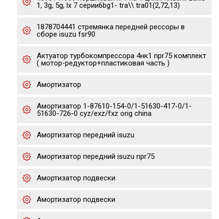
1, 3g, 5g, lx 7 серии6bg1- tra\\ tra01(2,72,13)
1878704441 стремянка передней рессоры в
сборе isuzu fsr90
Актуатор турбокомпрессора 4нк1 npr75 комплект
( мотор-редуктор+пластиковая часть )
Амортизатор
Амортизатор 1-87610-154-0/1-51630-417-0/1-
51630-726-0 cyz/exz/fxz orig china
Амортизатор передний isuzu
Амортизатор передний isuzu npr75
Амортизатор подвески
Амортизатор подвески