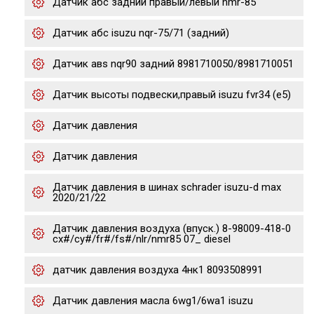
Датчик абс задний правый/левый nmr-85
Датчик абс isuzu nqr-75/71 (задний)
Датчик авs nqr90 задний 8981710050/8981710051
Датчик высоты подвески,правый isuzu fvr34 (e5)
Датчик давления
Датчик давления
Датчик давления в шинах schrader isuzu-d max
2020/21/22
Датчик давления воздуха (впуск.) 8-98009-418-0
cx#/cy#/fr#/fs#/nlr/nmr85 07_ diesel
датчик давления воздуха 4нк1 8093508991
Датчик давления масла 6wg1/6wa1 isuzu