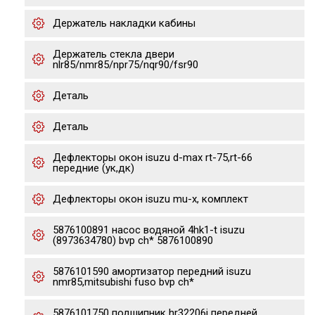
Держатель накладки кабины
Держатель стекла двери
nlr85/nmr85/npr75/nqr90/fsr90
Деталь
Деталь
Дефлекторы окон isuzu d-max rt-75,rt-66
передние (ук,дк)
Дефлекторы окон isuzu mu-x, комплект
5876100891 насос водяной 4hk1-t isuzu
(8973634780) bvp ch* 5876100890
5876101590 амортизатор передний isuzu
nmr85,mitsubishi fuso bvp ch*
5876101750 подшипник hr32206j передней