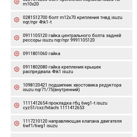
m10x20
0281512700 болт m12x70 крепления тнвд isuzu
nqr/npr 4hk1-t
0911105120 гайка центрального болта задней
рессоры isuzu nqr/npr 9991105120
0911801060 гайка
0911802080 гайка крепления крышек
распредвала 4hk1 isuzu
1098120421 подшипник хвостовика редуктора
isuzu nqr71/75(внутренний)
1111412654 прокладка гбц 6wg1-t isuzu
cyz51/cxz/hitachi 1111412653
1117210120 направляющая клапана двигателя
6wf1/6wg1 isuzu