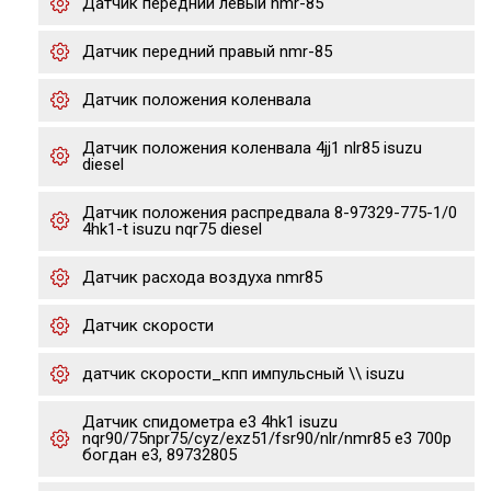
Датчик передний левый nmr-85
Датчик передний правый nmr-85
Датчик положения коленвала
Датчик положения коленвала 4jj1 nlr85 isuzu
diesel
Датчик положения распредвала 8-97329-775-1/0
4hk1-t isuzu nqr75 diesel
Датчик расхода воздуха nmr85
Датчик скорости
датчик скорости_кпп импульсный \\ isuzu
Датчик спидометра е3 4hk1 isuzu
nqr90/75npr75/cyz/exz51/fsr90/nlr/nmr85 e3 700p
богдан е3, 89732805