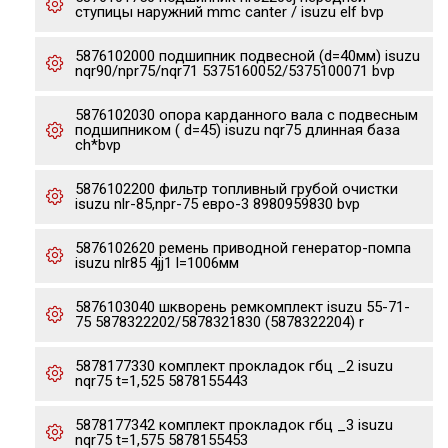
ступицы наружний mmc canter / isuzu elf bvp
5876102000 подшипник подвесной (d=40мм) isuzu
nqr90/npr75/nqr71 5375160052/5375100071 bvp
5876102030 опора карданного вала с подвесным
подшипником ( d=45) isuzu nqr75 длинная база
ch*bvp
5876102200 фильтр топливный грубой очистки
isuzu nlr-85,npr-75 евро-3 8980959830 bvp
5876102620 ремень приводной генератор-помпа
isuzu nlr85 4jj1 l=1006мм
5876103040 шкворень ремкомплект isuzu 55-71-
75 5878322202/5878321830 (5878322204) r
5878177330 комплект прокладок гбц _2 isuzu
nqr75 t=1,525 5878155443
5878177342 комплект прокладок гбц _3 isuzu
nqr75 t=1,575 5878155453