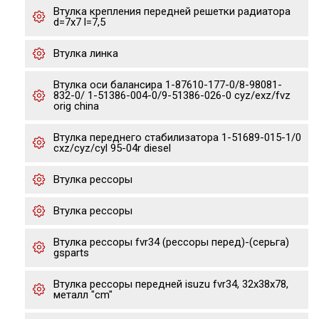
Втулка крепления передней решетки радиатора
d=7x7 l=7,5
Втулка линка
Втулка оси балансира 1-87610-177-0/8-98081-
832-0/ 1-51386-004-0/9-51386-026-0 cyz/exz/fvz
orig china
Втулка переднего стабилизатора 1-51689-015-1/0
cxz/cyz/cyl 95-04r diesel
Втулка рессоры
Втулка рессоры
Втулка рессоры fvr34 (рессоры перед)-(серьга)
gsparts
Втулка рессоры передней isuzu fvr34, 32x38x78,
металл "cm"