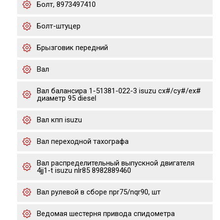
Болт, 8973497410
Болт-штуцер
Брызговик передний
Вал
Вал балансира 1-51381-022-3 isuzu cx#/cy#/ex#
диаметр 95 diesel
Вал кпп isuzu
Вал переходной тахографа
Вал распределительный выпускной двигателя
4jj1-t isuzu nlr85 8982889460
Вал рулевой в сборе npr75/nqr90, шт
Ведомая шестерня привода спидометра