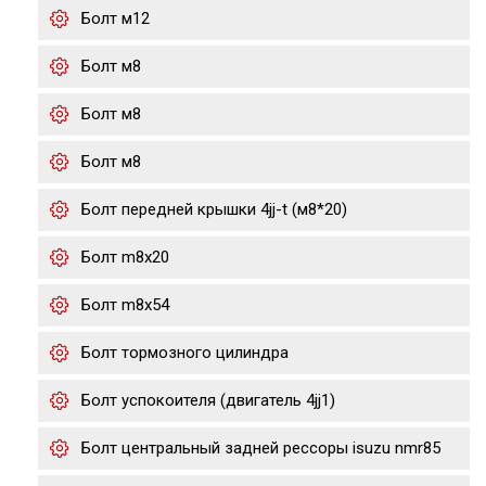
Болт м12
Болт м8
Болт м8
Болт м8
Болт передней крышки 4jj-t (м8*20)
Болт m8x20
Болт m8x54
Болт тормозного цилиндра
Болт успокоителя (двигатель 4jj1)
Болт центральный задней рессоры isuzu nmr85