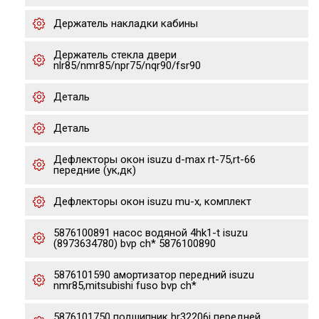
Держатель накладки кабины
Держатель стекла двери
nlr85/nmr85/npr75/nqr90/fsr90
Деталь
Деталь
Дефлекторы окон isuzu d-max rt-75,rt-66
передние (ук,дк)
Дефлекторы окон isuzu mu-x, комплект
5876100891 насос водяной 4hk1-t isuzu
(8973634780) bvp ch* 5876100890
5876101590 амортизатор передний isuzu
nmr85,mitsubishi fuso bvp ch*
5876101750 подшипник hr32206j передней