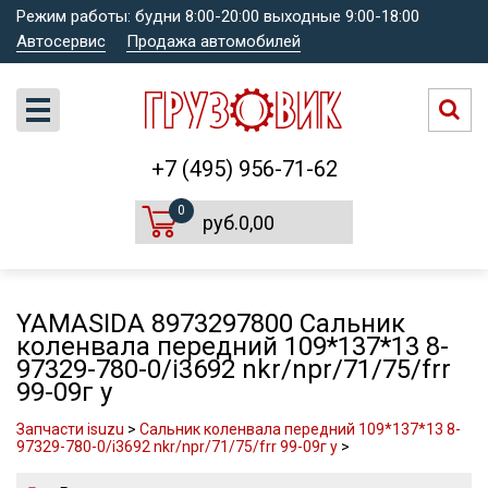
Режим работы: будни 8:00-20:00 выходные 9:00-18:00
Автосервис
Продажа автомобилей
+7 (495) 956-71-62
0
руб.0,00
YAMASIDA 8973297800 Сальник
коленвала передний 109*137*13 8-
97329-780-0/i3692 nkr/npr/71/75/frr
99-09г y
Запчасти isuzu
>
Сальник коленвала передний 109*137*13 8-
97329-780-0/i3692 nkr/npr/71/75/frr 99-09г y
>