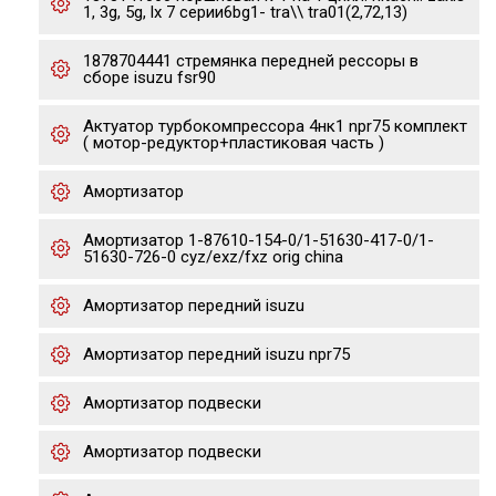
1, 3g, 5g, lx 7 серии6bg1- tra\\ tra01(2,72,13)
1878704441 стремянка передней рессоры в
сборе isuzu fsr90
Актуатор турбокомпрессора 4нк1 npr75 комплект
( мотор-редуктор+пластиковая часть )
Амортизатор
Амортизатор 1-87610-154-0/1-51630-417-0/1-
51630-726-0 cyz/exz/fxz orig china
Амортизатор передний isuzu
Амортизатор передний isuzu npr75
Амортизатор подвески
Амортизатор подвески