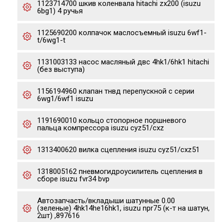
1123714700 шкив коленвала hitachi zx200 (isuzu
6bg1) 4 ручья
1125690200 колпачок маслосъемный isuzu 6wf1-
t/6wg1-t
1131003133 насос масляный двс 4hk1/6hk1 hitachi
(без выступа)
1156194960 клапан тнвд перепускной с серии
6wg1/6wf1 isuzu
1191690010 кольцо стопорное поршневого
пальца компрессора isuzu cyz51/cxz
1313400620 вилка сцепления isuzu cyz51/cxz51
1318005162 пневмогидроусилитель сцепления в
сборе isuzu fvr34 bvp
Автозапчасть/вкладыши шатунные 0.00
(зеленые) 4hk14he16hk1, isuzu npr75 (к-т на шатун,
2шт) ,897616