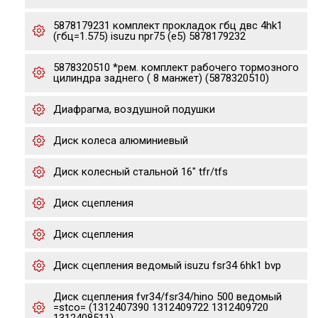
5878179231 комплект прокладок гбц двс 4hk1
(гбц=1.575) isuzu npr75 (e5) 5878179232
5878320510 *рем. комплект рабочего тормозного
цилиндра заднего ( 8 манжет) (5878320510)
Диафрагма, воздушной подушки
Диск колеса алюминиевый
Диск колесный стальной 16" tfr/tfs
Диск сцепления
Диск сцепления
Диск сцепления ведомый isuzu fsr34 6hk1 bvp
Диск сцепления fvr34/fsr34/hino 500 ведомый
=stco= (1312407390 1312409722 1312409720