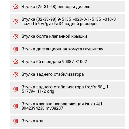
Втулка (25-31-68) рессоры дизель
Втулка (32-38-98) 9-51351-028-0/1-51351-010-0
isuzu ftr/fvr/gvr/fvr34 задней рессоры
Втулка болта клапанной крышки
Втулка дистанционная хомута глушителя
Втулка 6й передачи 90387-31002
Втулка заднего стабилизатора
Втулка заднего стабилизатора frd/frr 98_ 1-
51779-111-2 orig
Втулка клапана направляющая isuzu 4jj1
8942394230 mv08207
Втулка кпп