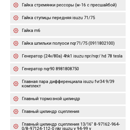
Гайка стремянки рессоры (м-16 с пресшайбой)
Гайка ступицы передняя isuzu 71/75
Гайка m6
Гайка шпильки полуоси nqr71/75 (0911802100)
Генератор (24v/80a) 4hk1 isuzu npr/nqr/ hd 78 tesla
Генератор nqr90 8981808750
Главная пара дифференциала isuzu fvr34 9/39
комплект
Главный тормозной цилиндр
Главный цилиндр сцепления
Главный цилиндр сцепления 13/16" 8-97162-964-
0/8-97124-112-0 nkr isuzu y 94-99 y