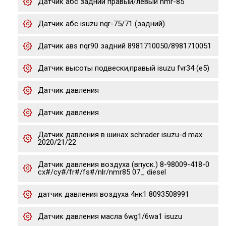
Датчик абс задний правый/левый nmr-85
Датчик абс isuzu nqr-75/71 (задний)
Датчик авs nqr90 задний 8981710050/8981710051
Датчик высоты подвески,правый isuzu fvr34 (e5)
Датчик давления
Датчик давления
Датчик давления в шинах schrader isuzu-d max
2020/21/22
Датчик давления воздуха (впуск.) 8-98009-418-0
cx#/cy#/fr#/fs#/nlr/nmr85 07_ diesel
датчик давления воздуха 4нк1 8093508991
Датчик давления масла 6wg1/6wa1 isuzu