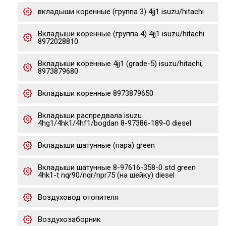
вкладыши коренные (группа 3) 4jj1 isuzu/hitachi
Вкладыши коренные (группа 4) 4jj1 isuzu/hitachi
8972028810
Вкладыши коренные 4jj1 (grade-5) isuzu/hitachi,
8973879680
Вкладыши коренные 8973879650
Вкладыши распредвала isuzu
4hg1/4hk1/4hf1/bogdan 8-97386-189-0 diesel
Вкладыши шатунные (пара) green
Вкладыши шатунные 8-97616-358-0 std green
4hk1-t nqr90/nqr/npr75 (на шейку) diesel
Воздуховод отопителя
Воздухозаборник