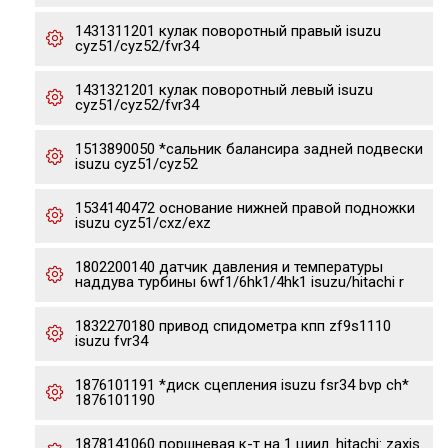
1431311201 кулак поворотный правый isuzu
cyz51/cyz52/fvr34
1431321201 кулак поворотный левый isuzu
cyz51/cyz52/fvr34
1513890050 *сальник балансира задней подвески
isuzu cyz51/cyz52
1534140472 основание нижней правой подножки
isuzu cyz51/cxz/exz
1802200140 датчик давления и температуры
наддува турбины 6wf1/6hk1/4hk1 isuzu/hitachi r
1832270180 привод спидометра кпп zf9s1110
isuzu fvr34
1876101191 *диск сцепления isuzu fsr34 bvp ch*
1876101190
1878141060 поршневая к-т на 1 циил. hitachi: zaxis