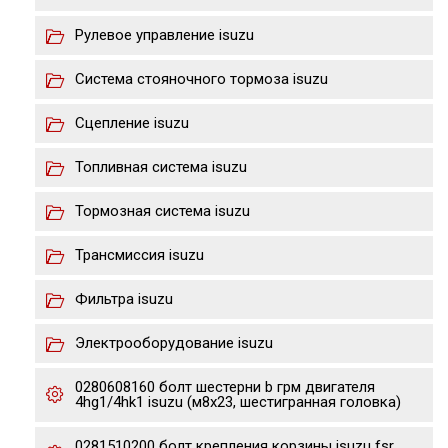
Рулевое управление isuzu
Система стояночного тормоза isuzu
Сцепление isuzu
Топливная система isuzu
Тормозная система isuzu
Трансмиссия isuzu
Фильтра isuzu
Электрооборудование isuzu
0280608160 болт шестерни b грм двигателя
4hg1/4hk1 isuzu (м8х23, шестигранная головка)
0281510200 болт крепления корзины isuzu fsr