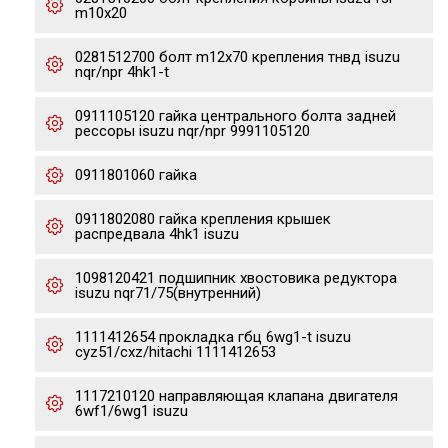
m10x20
0281512700 болт m12x70 крепления тнвд isuzu
nqr/npr 4hk1-t
0911105120 гайка центрального болта задней
рессоры isuzu nqr/npr 9991105120
0911801060 гайка
0911802080 гайка крепления крышек
распредвала 4hk1 isuzu
1098120421 подшипник хвостовика редуктора
isuzu nqr71/75(внутренний)
1111412654 прокладка гбц 6wg1-t isuzu
cyz51/cxz/hitachi 1111412653
1117210120 направляющая клапана двигателя
6wf1/6wg1 isuzu