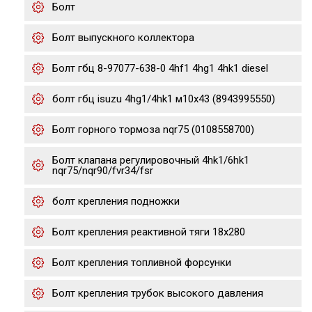
Болт
Болт выпускного коллектора
Болт гбц 8-97077-638-0 4hf1 4hg1 4hk1 diesel
болт гбц isuzu 4hg1/4hk1 м10х43 (8943995550)
Болт горного тормоза nqr75 (0108558700)
Болт клапана регулировочный 4hk1/6hk1
nqr75/nqr90/fvr34/fsr
болт крепления подножки
Болт крепления реактивной тяги 18x280
Болт крепления топливной форсунки
Болт крепления трубок высокого давления