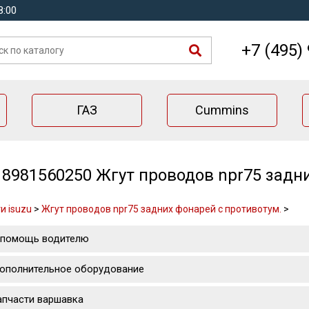
8:00
+7 (495)
ГАЗ
Cummins
8981560250 Жгут проводов npr75 задни
и isuzu
>
Жгут проводов npr75 задних фонарей с противотум.
>
 помощь водителю
ополнительное оборудование
апчасти варшавка