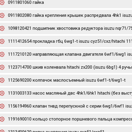
0911801060 гайка
0911802080 гайка крепления крышек распредвала 4hk1 isuz
1098120421 подшипник хвостовика редуктора isuzu nqr71/7
1111412654 прокладка гбц 6wg1-t isuzu cyz51/cxz/hitachi 1
1117210120 направляющая клапана двигателя 6wf1/6wg1 is
1123714700 шкив коленвала hitachi zx200 (isuzu 6bg1) 4 ручь
1125690200 колпачок маслосъемный isuzu 6wf1-t/6wg1-t
1131003133 насос масляный двс 4hk1/6hk1 hitachi (без выст
1156194960 клапан тнвд перепускной с серии 6wg1/6wf1 isu
1191690010 кольцо стопорное поршневого пальца компресс