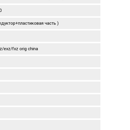
0
едуктор+пластиковая часть )
exz/fxz orig china