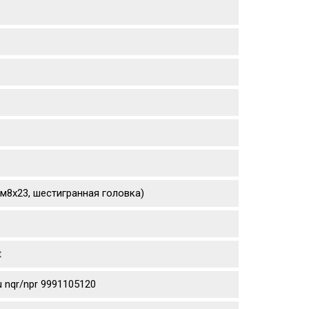
(м8х23, шестигранная головка)
t
 nqr/npr 9991105120