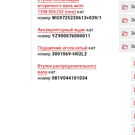
вторичного вала акпп
З
1358.304.253 (new)
кат.
номер
WG9725220613+039/1
З
Аккумуляторный ящик
кат.
З
номер
YZ900076000011
З
Подшипник игольчатый
кат.
номер
3001069-H02L2
Втулки распределительного
вала
кат.
номер
081V044101034