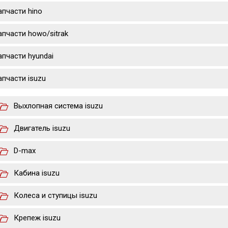
апчасти hino
апчасти howo/sitrak
апчасти hyundai
апчасти isuzu
Выхлопная система isuzu
Двигатель isuzu
D-max
Кабина isuzu
Колеса и ступицы isuzu
Крепеж isuzu