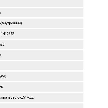
u
5(внутренний)
111412653
uzu
я
упа)
zu
ора isuzu cyz51/cxz