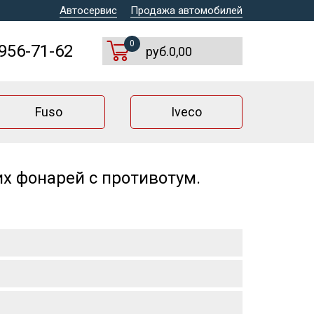
Автосервис
Продажа автомобилей
0
 956-71-62
руб.0,00
Fuso
Iveco
х фонарей с противотум.