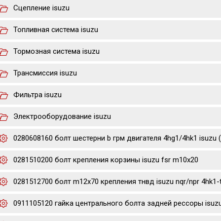
Сцепление isuzu
Топливная система isuzu
Тормозная система isuzu
Трансмиссия isuzu
Фильтра isuzu
Электрооборудование isuzu
0280608160 болт шестерни b грм двигателя 4hg1/4hk1 isuzu 
0281510200 болт крепления корзины isuzu fsr m10x20
0281512700 болт m12x70 крепления тнвд isuzu nqr/npr 4hk1-
0911105120 гайка центрального болта задней рессоры isuzu