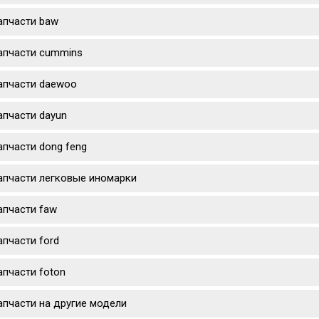
апчасти baw
апчасти cummins
апчасти daewoo
апчасти dayun
апчасти dong feng
апчасти легковые иномарки
апчасти faw
апчасти ford
апчасти foton
апчасти на другие модели