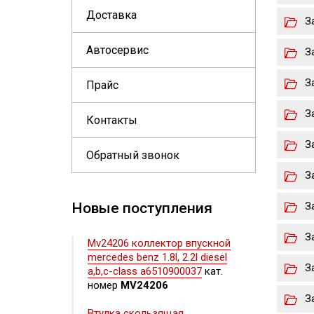
Доставка
З
Автосервис
З
З
Прайс
З
Контакты
З
Обратный звонок
З
Новые поступления
З
З
Mv24206 коллектор впускной
mercedes benz 1.8l, 2.2l diesel
З
a,b,c-class a6510900037
кат.
номер
MV24206
З
Втулка скользящая