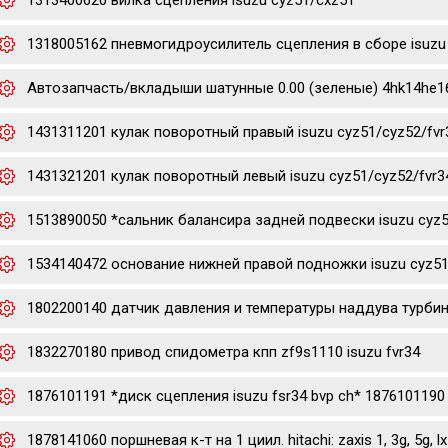
1313400620 вилка сцепления isuzu cyz51/cxz51
1318005162 пневмогидроусилитель сцепления в сборе isuzu 
Автозапчасть/вкладыши шатунные 0.00 (зеленые) 4hk14he16hk
1431311201 кулак поворотный правый isuzu cyz51/cyz52/fvr
1431321201 кулак поворотный левый isuzu cyz51/cyz52/fvr3
1513890050 *сальник балансира задней подвески isuzu cyz
1534140472 основание нижней правой подножки isuzu cyz51
1802200140 датчик давления и температуры наддува турбины 
1832270180 привод спидометра кпп zf9s1110 isuzu fvr34
1876101191 *диск сцепления isuzu fsr34 bvp ch* 1876101190
1878141060 поршневая к-т на 1 циил. hitachi: zaxis 1, 3g, 5g, lx