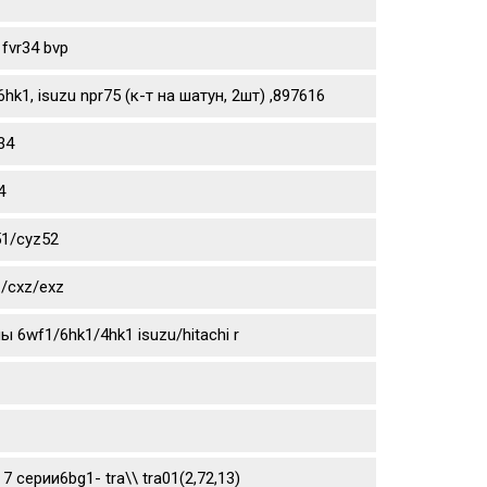
fvr34 bvp
1, isuzu npr75 (к-т на шатун, 2шт) ,897616
34
4
51/cyz52
/cxz/exz
6wf1/6hk1/4hk1 isuzu/hitachi r
 7 серии6bg1- tra\\ tra01(2,72,13)