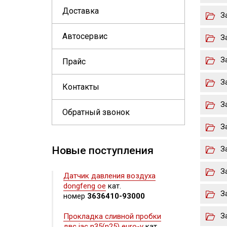
Доставка
З
Автосервис
З
З
Прайс
З
Контакты
З
Обратный звонок
З
Новые поступления
З
З
Датчик давления воздуха
dongfeng oe
кат.
З
номер
3636410-93000
З
Прокладка сливной пробки
двс jac n35(n25) euro-v
кат.