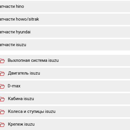
апчасти hino
апчасти howo/sitrak
апчасти hyundai
апчасти isuzu
Выхлопная система isuzu
Двигатель isuzu
D-max
Кабина isuzu
Колеса и ступицы isuzu
Крепеж isuzu