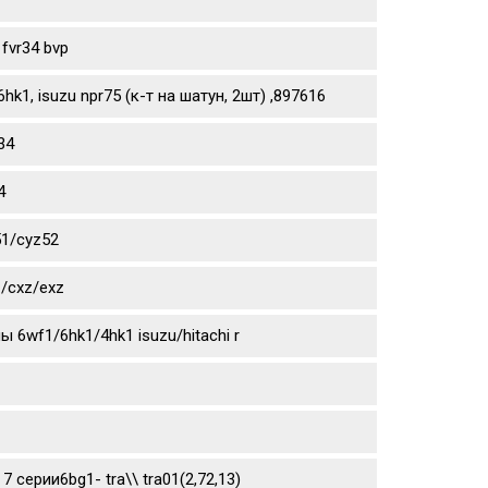
fvr34 bvp
1, isuzu npr75 (к-т на шатун, 2шт) ,897616
34
4
51/cyz52
/cxz/exz
6wf1/6hk1/4hk1 isuzu/hitachi r
 7 серии6bg1- tra\\ tra01(2,72,13)