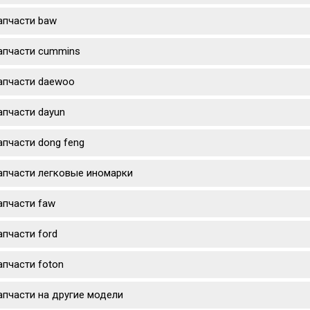
апчасти baw
апчасти cummins
апчасти daewoo
апчасти dayun
апчасти dong feng
апчасти легковые иномарки
апчасти faw
апчасти ford
апчасти foton
апчасти на другие модели