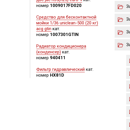
номер
1009017FD020
З
Средство для бесконтактной
З
мойки 1/36 uniclean-500 (20 кг)
acg gtin
кат.
З
номер
1007301GTIN
З
Радиатор кондиционера
(конденсер)
кат.
номер
940411
Фильтр гидравлический
кат.
номер
HX81D