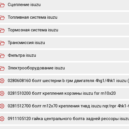
Сцепление isuzu
Топливная система isuzu
Тормозная система isuzu
Трансмиссия isuzu
Фильтра isuzu
Электрооборудование isuzu
0280608160 болт шестерни b грм двигателя 4hg1/4hk1 isuzu 
0281510200 болт крепления корзины isuzu fsr m10x20
0281512700 болт m12x70 крепления тнвд isuzu nqr/npr 4hk1-
0911105120 гайка центрального болта задней рессоры isuzu