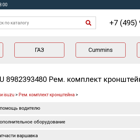
8:00
+7 (495)
ГАЗ
Cummins
U 8982393480 Рем. комплект кронштей
и isuzu
>
Рем. комплект кронштейна
>
 помощь водителю
ополнительное оборудование
апчасти варшавка