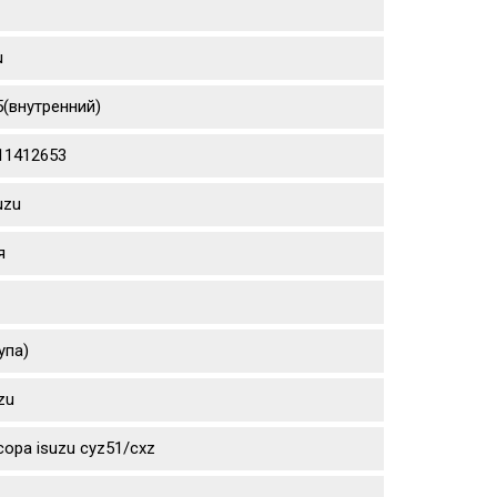
u
5(внутренний)
111412653
uzu
я
упа)
zu
ора isuzu cyz51/cxz