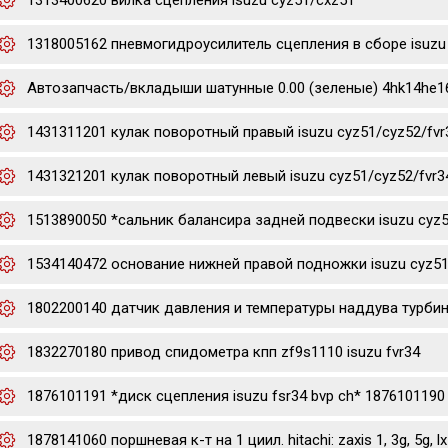
1313400620 вилка сцепления isuzu cyz51/cxz51
1318005162 пневмогидроусилитель сцепления в сборе isuzu 
Автозапчасть/вкладыши шатунные 0.00 (зеленые) 4hk14he16hk
1431311201 кулак поворотный правый isuzu cyz51/cyz52/fvr
1431321201 кулак поворотный левый isuzu cyz51/cyz52/fvr3
1513890050 *сальник балансира задней подвески isuzu cyz
1534140472 основание нижней правой подножки isuzu cyz51
1802200140 датчик давления и температуры наддува турбины 
1832270180 привод спидометра кпп zf9s1110 isuzu fvr34
1876101191 *диск сцепления isuzu fsr34 bvp ch* 1876101190
1878141060 поршневая к-т на 1 циил. hitachi: zaxis 1, 3g, 5g, lx