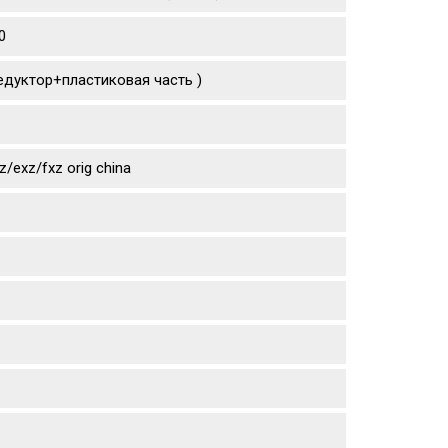
0
едуктор+пластиковая часть )
exz/fxz orig china