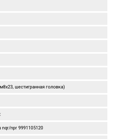
(м8х23, шестигранная головка)
t
 nqr/npr 9991105120