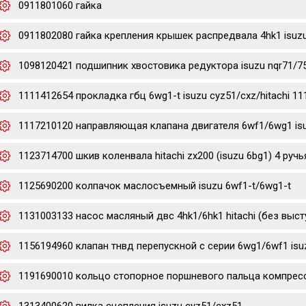
0911801060 гайка
0911802080 гайка крепления крышек распредвала 4hk1 isuz
1098120421 подшипник хвостовика редуктора isuzu nqr71/7
1111412654 прокладка гбц 6wg1-t isuzu cyz51/cxz/hitachi 1
1117210120 направляющая клапана двигателя 6wf1/6wg1 is
1123714700 шкив коленвала hitachi zx200 (isuzu 6bg1) 4 ручь
1125690200 колпачок маслосъемный isuzu 6wf1-t/6wg1-t
1131003133 насос масляный двс 4hk1/6hk1 hitachi (без выст
1156194960 клапан тнвд перепускной с серии 6wg1/6wf1 isu
1191690010 кольцо стопорное поршневого пальца компресс