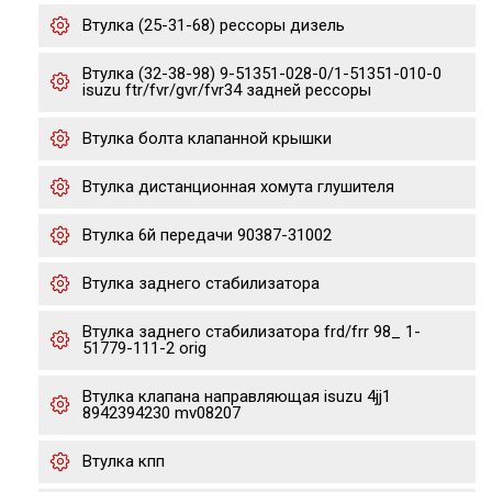
Втулка (25-31-68) рессоры дизель
Втулка (32-38-98) 9-51351-028-0/1-51351-010-0
isuzu ftr/fvr/gvr/fvr34 задней рессоры
Втулка болта клапанной крышки
Втулка дистанционная хомута глушителя
Втулка 6й передачи 90387-31002
Втулка заднего стабилизатора
Втулка заднего стабилизатора frd/frr 98_ 1-
51779-111-2 orig
Втулка клапана направляющая isuzu 4jj1
8942394230 mv08207
Втулка кпп