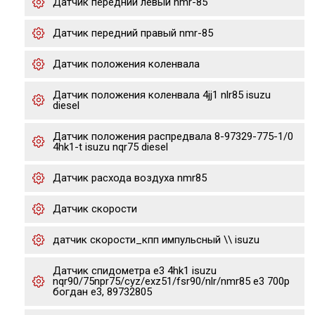
Датчик передний левый nmr-85
Датчик передний правый nmr-85
Датчик положения коленвала
Датчик положения коленвала 4jj1 nlr85 isuzu
diesel
Датчик положения распредвала 8-97329-775-1/0
4hk1-t isuzu nqr75 diesel
Датчик расхода воздуха nmr85
Датчик скорости
датчик скорости_кпп импульсный \\ isuzu
Датчик спидометра е3 4hk1 isuzu
nqr90/75npr75/cyz/exz51/fsr90/nlr/nmr85 e3 700p
богдан е3, 89732805