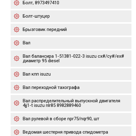
Болт, 8973497410
Болт-штуцер
Брызговик передний
Вал
Вал балансира 1-51381-022-3 isuzu cx#/cy#/ex#
диаметр 95 diesel
Вал кпп isuzu
Вал переходной тахографа
Вал распределительный выпускной двигателя
4jj1-t isuzu nlr85 8982889460
Вал рулевой в сборе npr75/nqr90, шт
Ведомая шестерня привода спидометра