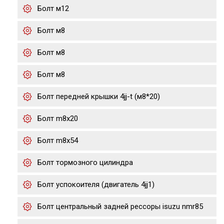
Болт м12
Болт м8
Болт м8
Болт м8
Болт передней крышки 4jj-t (м8*20)
Болт m8x20
Болт m8x54
Болт тормозного цилиндра
Болт успокоителя (двигатель 4jj1)
Болт центральный задней рессоры isuzu nmr85