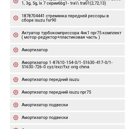
1, 3g, 5g, lx 7 серии6bg1- tra\\ tra01(2,72,13)
1878704441 стремянка передней рессоры в
сборе isuzu fsr90
Актуатор турбокомпрессора 4нк1 npr75 комплект
( мотор-редуктор+пластиковая часть )
Амортизатор
Амортизатор 1-87610-154-0/1-51630-417-0/1-
51630-726-0 cyz/exz/fxz orig china
Амортизатор передний isuzu
Амортизатор передний isuzu npr75
Амортизатор подвески
Амортизатор подвески