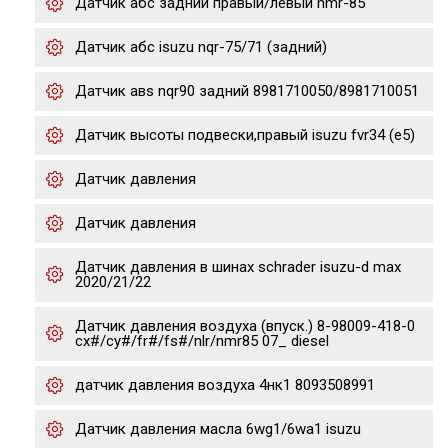
Датчик абс задний правый/левый nmr-85
Датчик абс isuzu nqr-75/71 (задний)
Датчик авs nqr90 задний 8981710050/8981710051
Датчик высоты подвески,правый isuzu fvr34 (e5)
Датчик давления
Датчик давления
Датчик давления в шинах schrader isuzu-d max
2020/21/22
Датчик давления воздуха (впуск.) 8-98009-418-0
cx#/cy#/fr#/fs#/nlr/nmr85 07_ diesel
датчик давления воздуха 4нк1 8093508991
Датчик давления масла 6wg1/6wa1 isuzu