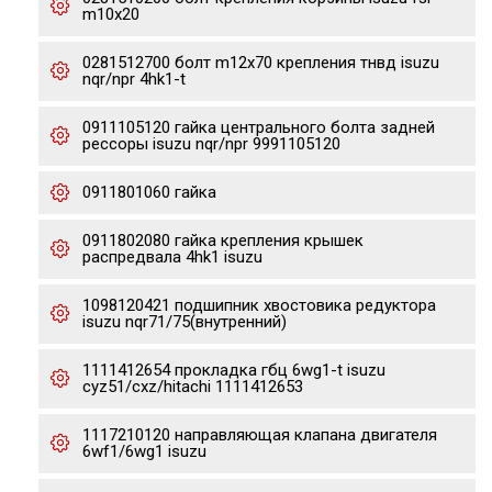
m10x20
0281512700 болт m12x70 крепления тнвд isuzu
nqr/npr 4hk1-t
0911105120 гайка центрального болта задней
рессоры isuzu nqr/npr 9991105120
0911801060 гайка
0911802080 гайка крепления крышек
распредвала 4hk1 isuzu
1098120421 подшипник хвостовика редуктора
isuzu nqr71/75(внутренний)
1111412654 прокладка гбц 6wg1-t isuzu
cyz51/cxz/hitachi 1111412653
1117210120 направляющая клапана двигателя
6wf1/6wg1 isuzu