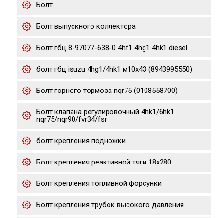
Болт
Болт выпускного коллектора
Болт гбц 8-97077-638-0 4hf1 4hg1 4hk1 diesel
болт гбц isuzu 4hg1/4hk1 м10х43 (8943995550)
Болт горного тормоза nqr75 (0108558700)
Болт клапана регулировочный 4hk1/6hk1
nqr75/nqr90/fvr34/fsr
болт крепления подножки
Болт крепления реактивной тяги 18x280
Болт крепления топливной форсунки
Болт крепления трубок высокого давления