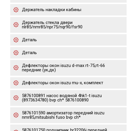
Держатель накладки кабины
Держатель стекла двери
nlr85/nmr85/npr75/nqr90/fsr90
Деталь
Деталь
Дефлекторы окон isuzu d-max rt-75,rt-66
передние (ук,дк)
Дефлекторы окон isuzu mu-x, комплект
5876100891 насос водяной 4hk1-t isuzu
(8973634780) bvp ch* 5876100890
5876101590 амортизатор передний isuzu
nmr85,mitsubishi fuso bvp ch*
5876101750 подшипник hr32206j передней