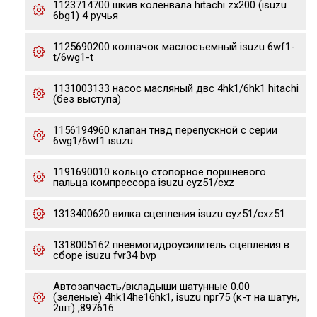
1123714700 шкив коленвала hitachi zx200 (isuzu
6bg1) 4 ручья
1125690200 колпачок маслосъемный isuzu 6wf1-
t/6wg1-t
1131003133 насос масляный двс 4hk1/6hk1 hitachi
(без выступа)
1156194960 клапан тнвд перепускной с серии
6wg1/6wf1 isuzu
1191690010 кольцо стопорное поршневого
пальца компрессора isuzu cyz51/cxz
1313400620 вилка сцепления isuzu cyz51/cxz51
1318005162 пневмогидроусилитель сцепления в
сборе isuzu fvr34 bvp
Автозапчасть/вкладыши шатунные 0.00
(зеленые) 4hk14he16hk1, isuzu npr75 (к-т на шатун,
2шт) ,897616