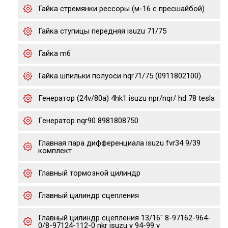
Гайка стремянки рессоры (м-16 с пресшайбой)
Гайка ступицы передняя isuzu 71/75
Гайка m6
Гайка шпильки полуоси nqr71/75 (0911802100)
Генератор (24v/80a) 4hk1 isuzu npr/nqr/ hd 78 tesla
Генератор nqr90 8981808750
Главная пара дифференциала isuzu fvr34 9/39
комплект
Главный тормозной цилиндр
Главный цилиндр сцепления
Главный цилиндр сцепления 13/16" 8-97162-964-
0/8-97124-112-0 nkr isuzu y 94-99 y