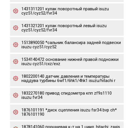
1431311201 кулак поворотный правый isuzu
cyz51/cyz52/fvr34
1431321201 кулак поворотный левый isuzu
cyz51/cyz52/fvr34
1513890050 *сальник балансира задней подвески
isuzu cyz51/cyz52
1534140472 основание нижней правой подножки
isuzu cyz51/cxz/exz
1802200140 датчик давления и температуры
наддува турбины 6wf1/6hk1/4hk1 isuzu/hitachi r
1832270180 привод спидометра кпп zf9s1110
isuzu fvr34
1876101191 *диск сцепления isuzu fsr34 bvp ch*
1876101190
1878141060 поршневая к-т на 1 циил. hitachi: zaxis