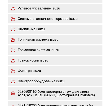
Рулевое управление isuzu
Система стояночного тормоза isuzu
Сцепление isuzu
Топливная система isuzu
Тормозная система isuzu
Трансмиссия isuzu
Фильтра isuzu
Электрооборудование isuzu
0280608160 болт шестерни b грм двигателя
4hg1/4hk1 isuzu (м8х23, шестигранная головка)
0281510200 болт крепления корзины isuzu fsr