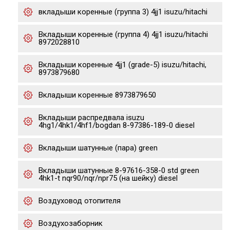
вкладыши коренные (группа 3) 4jj1 isuzu/hitachi
Вкладыши коренные (группа 4) 4jj1 isuzu/hitachi
8972028810
Вкладыши коренные 4jj1 (grade-5) isuzu/hitachi,
8973879680
Вкладыши коренные 8973879650
Вкладыши распредвала isuzu
4hg1/4hk1/4hf1/bogdan 8-97386-189-0 diesel
Вкладыши шатунные (пара) green
Вкладыши шатунные 8-97616-358-0 std green
4hk1-t nqr90/nqr/npr75 (на шейку) diesel
Воздуховод отопителя
Воздухозаборник