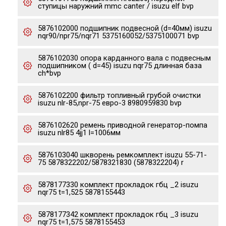
ступицы наружний mmc canter / isuzu elf bvp
5876102000 подшипник подвесной (d=40мм) isuzu
nqr90/npr75/nqr71 5375160052/5375100071 bvp
5876102030 опора карданного вала с подвесным
подшипником ( d=45) isuzu nqr75 длинная база
ch*bvp
5876102200 фильтр топливный грубой очистки
isuzu nlr-85,npr-75 евро-3 8980959830 bvp
5876102620 ремень приводной генератор-помпа
isuzu nlr85 4jj1 l=1006мм
5876103040 шкворень ремкомплект isuzu 55-71-
75 5878322202/5878321830 (5878322204) r
5878177330 комплект прокладок гбц _2 isuzu
nqr75 t=1,525 5878155443
5878177342 комплект прокладок гбц _3 isuzu
nqr75 t=1,575 5878155453