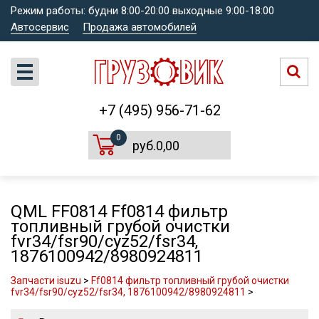
Режим работы: будни 8:00-20:00 выходные 9:00-18:00
Автосервис
Продажа автомобилей
+7 (495) 956-71-62
0
руб.0,00
QML FF0814 Ff0814 фильтр
топливный грубой очистки
fvr34/fsr90/cyz52/fsr34,
1876100942/8980924811
Запчасти isuzu
>
Ff0814 фильтр топливный грубой очистки
fvr34/fsr90/cyz52/fsr34, 1876100942/8980924811
>