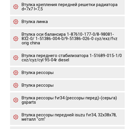
Втулка крепления передней решетки радиатора
d=7x7 l=7,5
Втулка линка
Втулка оси балансира 1-87610-177-0/8-98081-
832-0/ 1-51386-004-0/9-51386-026-0 cyz/exz/fvz
orig china
Втулка переднего стабилизатора 1-51689-015-1/0
cxz/cyz/cyl 95-04r diesel
Втулка рессоры
Втулка рессоры
Втулка рессоры fvr34 (рессоры перед)-(серьга)
gsparts
Втулка рессоры передней isuzu fvr34, 32x38x78,
металл "cm"