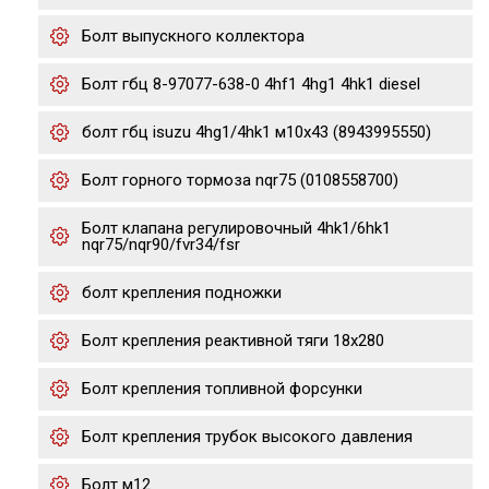
Болт выпускного коллектора
Болт гбц 8-97077-638-0 4hf1 4hg1 4hk1 diesel
болт гбц isuzu 4hg1/4hk1 м10х43 (8943995550)
Болт горного тормоза nqr75 (0108558700)
Болт клапана регулировочный 4hk1/6hk1
nqr75/nqr90/fvr34/fsr
болт крепления подножки
Болт крепления реактивной тяги 18x280
Болт крепления топливной форсунки
Болт крепления трубок высокого давления
Болт м12