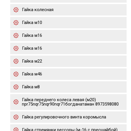
Гайка колесная
Гайка м10
Гайка м16
Гайка м16
Гайка м22
Гайка м46
Гайка м8
Гайка переднего колеса левая (м20)
npr75nqr75nqr90nqr71богданатаман 8973598080
Гайка регулировочного винта коромысла
Гайка стремянки рессоры (м-16 с пресшайбой)