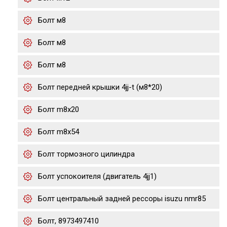
Болт м8
Болт м8
Болт м8
Болт передней крышки 4jj-t (м8*20)
Болт m8x20
Болт m8x54
Болт тормозного цилиндра
Болт успокоителя (двигатель 4jj1)
Болт центральный задней рессоры isuzu nmr85
Болт, 8973497410