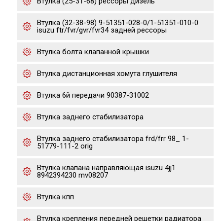
Втулка (25-31-68) рессоры дизель
Втулка (32-38-98) 9-51351-028-0/1-51351-010-0
isuzu ftr/fvr/gvr/fvr34 задней рессоры
Втулка болта клапанной крышки
Втулка дистанционная хомута глушителя
Втулка 6й передачи 90387-31002
Втулка заднего стабилизатора
Втулка заднего стабилизатора frd/frr 98_ 1-
51779-111-2 orig
Втулка клапана направляющая isuzu 4jj1
8942394230 mv08207
Втулка кпп
Втулка крепления передней решетки радиатора