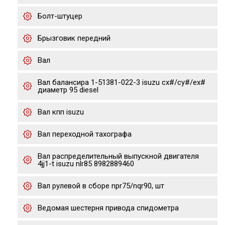
Болт-штуцер
Брызговик передний
Вал
Вал балансира 1-51381-022-3 isuzu cx#/cy#/ex#
диаметр 95 diesel
Вал кпп isuzu
Вал переходной тахографа
Вал распределительный выпускной двигателя
4jj1-t isuzu nlr85 8982889460
Вал рулевой в сборе npr75/nqr90, шт
Ведомая шестерня привода спидометра