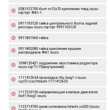
0281512700 болт m12x70 крепления тнвд isuzu
nqr/npr 4hk1-t
0911105120 гайка центрального болта задней
рессоры isuzu nqr/npr 9991105120
0911801060 гайка
0911802080 гайка крепления крышек
распредвала 4hk1 isuzu
1098120421 подшипник хвостовика редуктора
isuzu nqr71/75(внутренний)
1111412654 прокладка гбц 6wg1-t isuzu
cyz51/cxz/hitachi 1111412653
1117210120 направляющая клапана двигателя
6wf1/6wg1 isuzu
1123714700 шкив коленвала hitachi zx200 (isuzu