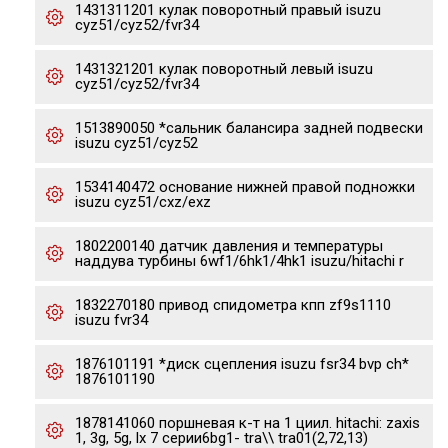
1431311201 кулак поворотный правый isuzu
cyz51/cyz52/fvr34
1431321201 кулак поворотный левый isuzu
cyz51/cyz52/fvr34
1513890050 *сальник балансира задней подвески
isuzu cyz51/cyz52
1534140472 основание нижней правой подножки
isuzu cyz51/cxz/exz
1802200140 датчик давления и температуры
наддува турбины 6wf1/6hk1/4hk1 isuzu/hitachi r
1832270180 привод спидометра кпп zf9s1110
isuzu fvr34
1876101191 *диск сцепления isuzu fsr34 bvp ch*
1876101190
1878141060 поршневая к-т на 1 циил. hitachi: zaxis
1, 3g, 5g, lx 7 серии6bg1- tra\\ tra01(2,72,13)