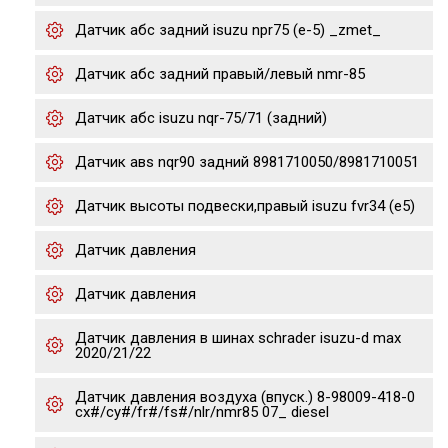
Датчик абс задний isuzu npr75 (е-5) _zmet_
Датчик абс задний правый/левый nmr-85
Датчик абс isuzu nqr-75/71 (задний)
Датчик авs nqr90 задний 8981710050/8981710051
Датчик высоты подвески,правый isuzu fvr34 (e5)
Датчик давления
Датчик давления
Датчик давления в шинах schrader isuzu-d max
2020/21/22
Датчик давления воздуха (впуск.) 8-98009-418-0
cx#/cy#/fr#/fs#/nlr/nmr85 07_ diesel