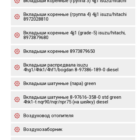
вкладыши коренные (группа 3) 4jj1 isuzu/hitachi
Вкладыши коренные (группа 4) 4jj1 isuzu/hitachi
8972028810
Вкладыши коренные 4jj1 (grade-5) isuzu/hitachi,
8973879680
Вкладыши коренные 8973879650
Вкладыши распредвала isuzu
4hg1/4hk1/4hf1/bogdan 8-97386-189-0 diesel
Вкладыши шатунные (пара) green
Вкладыши шатунные 8-97616-358-0 std green
4hk1-t nqr90/nqr/npr75 (на шейку) diesel
Воздуховод отопителя
Воздухозаборник