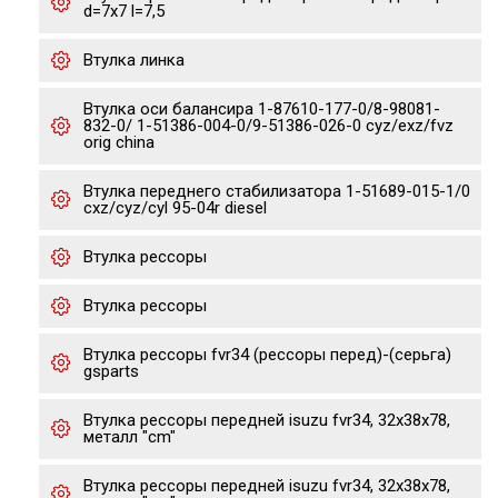
d=7x7 l=7,5
Втулка линка
Втулка оси балансира 1-87610-177-0/8-98081-
832-0/ 1-51386-004-0/9-51386-026-0 cyz/exz/fvz
orig china
Втулка переднего стабилизатора 1-51689-015-1/0
cxz/cyz/cyl 95-04r diesel
Втулка рессоры
Втулка рессоры
Втулка рессоры fvr34 (рессоры перед)-(серьга)
gsparts
Втулка рессоры передней isuzu fvr34, 32x38x78,
металл "cm"
Втулка рессоры передней isuzu fvr34, 32x38x78,