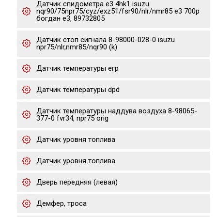
Датчик спидометра е3 4hk1 isuzu
nqr90/75npr75/cyz/exz51/fsr90/nlr/nmr85 e3 700p
богдан е3, 89732805
Датчик стоп сигнала 8-98000-028-0 isuzu
npr75/nlr,nmr85/nqr90 (k)
Датчик температуры егр
Датчик температуры dpd
Датчик температуры наддува воздуха 8-98065-
377-0 fvr34, npr75 orig
Датчик уровня топлива
Датчик уровня топлива
Дверь передняя (левая)
Демфер, троса