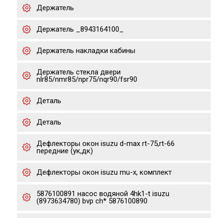
Держатель
Держатель _8943164100_
Держатель накладки кабины
Держатель стекла двери
nlr85/nmr85/npr75/nqr90/fsr90
Деталь
Деталь
Дефлекторы окон isuzu d-max rt-75,rt-66
передние (ук,дк)
Дефлекторы окон isuzu mu-x, комплект
5876100891 насос водяной 4hk1-t isuzu
(8973634780) bvp ch* 5876100890