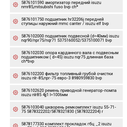
5876101590 амортизатор передний isuzu
nmr85,mitsubishi fuso bvp ch*
5876101750 подшипник hr32206j передней
ступицы наружний mmc canter / isuzu elf bvp
5876102000 подшипник подвесной (d=40мм) isuzu
nqr90/npr75/nqr71 5375160052/5375100071 bvp
5876102030 опора карданного вала с подвесным
подшипником ( d=45) isuzu nqr75 длинная база
ch*bvp
5876102200 фильтр топливный грубой очистки
isuzu nlr-85,npr-75 евро-3 8980959830 bvp
5876102620 ремень приводной генератор-помпа
isuzu nlr85 4jj1 l=1006мм
5876103040 шкворень ремкомплект isuzu 55-71-
75 5878322202/5878321830 (5878322204) r
5878177330 комплект прокладок гбц _2 isuzu