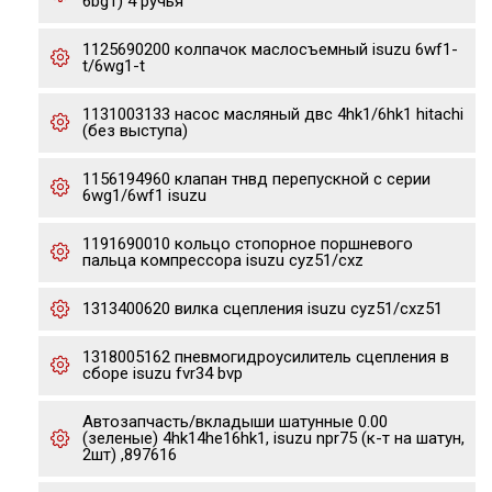
6bg1) 4 ручья
1125690200 колпачок маслосъемный isuzu 6wf1-
t/6wg1-t
1131003133 насос масляный двс 4hk1/6hk1 hitachi
(без выступа)
1156194960 клапан тнвд перепускной с серии
6wg1/6wf1 isuzu
1191690010 кольцо стопорное поршневого
пальца компрессора isuzu cyz51/cxz
1313400620 вилка сцепления isuzu cyz51/cxz51
1318005162 пневмогидроусилитель сцепления в
сборе isuzu fvr34 bvp
Автозапчасть/вкладыши шатунные 0.00
(зеленые) 4hk14he16hk1, isuzu npr75 (к-т на шатун,
2шт) ,897616