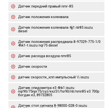
Датчик передний правый nmr-85
Датчик положения коленвала
Датчик положения коленвала 4jj1 nlr85 isuzu
diesel
Датчик положения распредвала 8-97329-775-1/0
4hk1-t isuzu nqr75 diesel
Датчик расхода воздуха nmr85
Датчик скорости
датчик скорости_кпп импульсный \\ isuzu
Датчик спидометра е3 4hk1 isuzu
nqr90/75npr75/cyz/exz51/fsr90/nlr/nmr85 e3 700p
богдан е3, 89732805
Датчик стоп сигнала 8-98000-028-0 isuzu