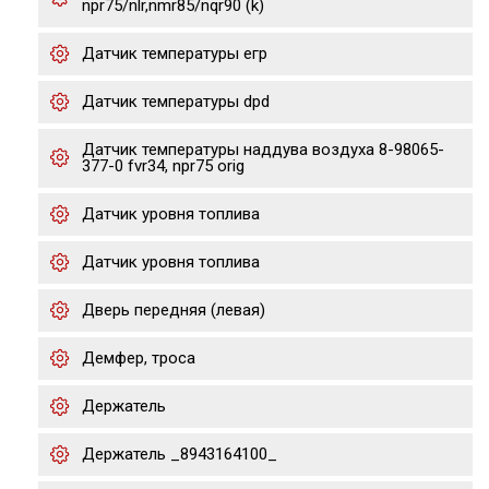
npr75/nlr,nmr85/nqr90 (k)
Датчик температуры егр
Датчик температуры dpd
Датчик температуры наддува воздуха 8-98065-
377-0 fvr34, npr75 orig
Датчик уровня топлива
Датчик уровня топлива
Дверь передняя (левая)
Демфер, троса
Держатель
Держатель _8943164100_