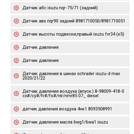
Датчик абс isuzu nqr-75/71 (задний)
Датчик авs nqr90 задний 8981710050/8981710051
Датчик высоты подвески,правый isuzu fvr34 (e5)
Датчик давления
Датчик давления
Датчик давления в шинах schrader isuzu-d max
2020/21/22
Датчик давления воздуха (впуск.) 8-98009-418-0
cx#/cy#/fr#/fs#/nlr/nmr85 07_ diesel
датчик давления воздуха 4нк1 8093508991
Датчик давления масла 6wg1/6wa1 isuzu