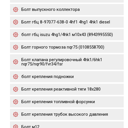
Болт выпускного коллектора
Болт гбц 8-97077-638-0 4hf1 4hg1 4hk1 diesel
болт гбц isuzu 4hg1/4hk1 м10х43 (8943995550)
Болт горного тормоза nqr75 (0108558700)
Болт клапана регулировочный 4hk1/6hk1
nqr75/nqr90/fvr34/fsr
болт крепления подножки
Болт крепления реактивной тяги 18x280
Болт крепления топливной форсунки
Болт крепления трубок высокого давления
Болт м12