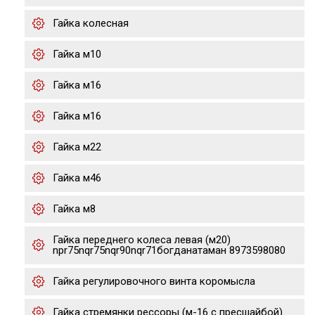
Гайка колесная
Гайка м10
Гайка м16
Гайка м16
Гайка м22
Гайка м46
Гайка м8
Гайка переднего колеса левая (м20)
npr75nqr75nqr90nqr71богданатаман 8973598080
Гайка регулировочного винта коромысла
Гайка стремянки рессоры (м-16 с пресшайбой)