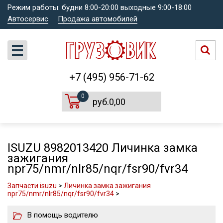
Режим работы: будни 8:00-20:00 выходные 9:00-18:00
Автосервис
Продажа автомобилей
+7 (495) 956-71-62
0
руб.0,00
ISUZU 8982013420 Личинка замка
зажигания
npr75/nmr/nlr85/nqr/fsr90/fvr34
Запчасти isuzu
>
Личинка замка зажигания
npr75/nmr/nlr85/nqr/fsr90/fvr34
>
В помощь водителю