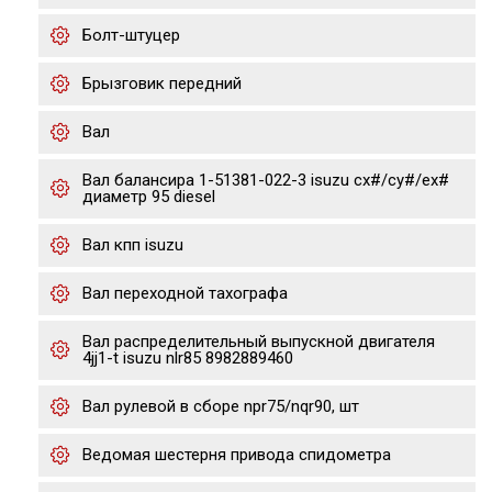
Болт-штуцер
Брызговик передний
Вал
Вал балансира 1-51381-022-3 isuzu cx#/cy#/ex#
диаметр 95 diesel
Вал кпп isuzu
Вал переходной тахографа
Вал распределительный выпускной двигателя
4jj1-t isuzu nlr85 8982889460
Вал рулевой в сборе npr75/nqr90, шт
Ведомая шестерня привода спидометра