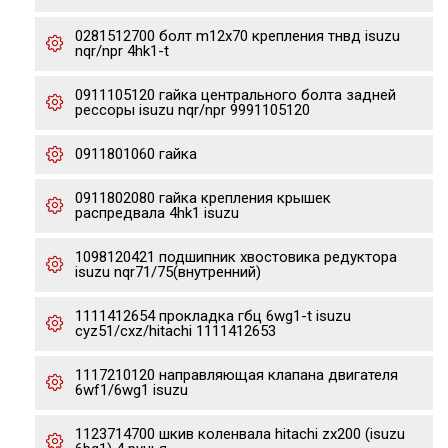
0281512700 болт m12x70 крепления тнвд isuzu
nqr/npr 4hk1-t
0911105120 гайка центрального болта задней
рессоры isuzu nqr/npr 9991105120
0911801060 гайка
0911802080 гайка крепления крышек
распредвала 4hk1 isuzu
1098120421 подшипник хвостовика редуктора
isuzu nqr71/75(внутренний)
1111412654 прокладка гбц 6wg1-t isuzu
cyz51/cxz/hitachi 1111412653
1117210120 направляющая клапана двигателя
6wf1/6wg1 isuzu
1123714700 шкив коленвала hitachi zx200 (isuzu