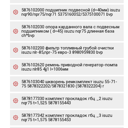
5876102000 подшипник подвесной (d=40мм) isuzu
nqr90/npr75/nqr71 5375160052/5375100071 bvp
5876102030 опора карданного вала с подвесным
подшипником ( d=45) isuzu nqr75 длинная база
ch*bvp
5876102200 фильтр топливный грубой очистки
isuzu nlr-85,npr-75 евро-3 8980959830 bvp
5876102620 ремень приводной генератор-помпа
isuzu nlr85 4jj1 l=1006мм
5876103040 шкворень ремкомплект isuzu 55-71-
75 5878322202/5878321830 (5878322204) r
5878177330 комплект прокладок гбц _2 isuzu
nqr75 t=1,525 5878155443
5878177342 комплект прокладок гбц _3 isuzu
nqr75 t=1,575 5878155453