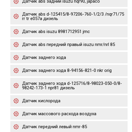
Датчик abs задний isuzu nqr90, japaco
Датчик abs d-125415/8-97206-760-1/2/3 /nqr71/75
rr tr e057a дизель
Датчик abs isuzu 8981712951 jmc
Датчик abs передний правый isuzu nmr/nrl 85
Датчик заднего хода
Датчик заднего хода 8-94156-821-0 nkr orig
Датчик заднего хода d-125716/8-98023-050-0/8-
98242-173-1 npr81 дизель
Датчик кислорода
Датчик массового расхода воздуха
Датчик передний левый nmr-85