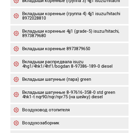
вкладыши коренные (группа 3) 4jj1 isuzu/hitachi
Вкладыши коренные (группа 4) 4jj1 isuzu/hitachi
8972028810
Вкладыши коренные 4jj1 (grade-5) isuzu/hitachi,
8973879680
Вкладыши коренные 8973879650
Вкладыши распредвала isuzu
4hg1/4hk1/4hf1/bogdan 8-97386-189-0 diesel
Вкладыши шатунные (пара) green
Вкладыши шатунные 8-97616-358-0 std green
4hk1-t nqr90/nqr/npr75 (на шейку) diesel
Воздуховод отопителя
Воздухозаборник