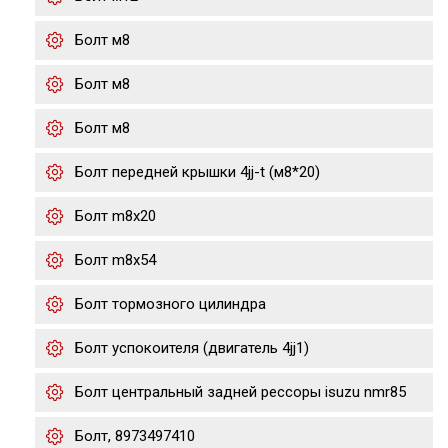
Болт м8
Болт м8
Болт м8
Болт передней крышки 4jj-t (м8*20)
Болт m8x20
Болт m8x54
Болт тормозного цилиндра
Болт успокоителя (двигатель 4jj1)
Болт центральный задней рессоры isuzu nmr85
Болт, 8973497410