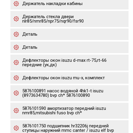
Держатель накладки кабины
Держатель стекла двери
nlr85/nmr85/npr75/nqr90/fsr90
Деталь
Деталь
Дефлекторы окон isuzu d-max rt-75,rt-66
передние (ук,дк)
Дефлекторы окон isuzu mu-x, комплект
5876100891 насос водяной 4hk1-t isuzu
(8973634780) bvp ch* 5876100890
5876101590 амортизатор передний isuzu
nmr85,mitsubishi fuso bvp ch*
5876101750 подшипник hr32206j передней
ступицы наружний mmc canter / isuzu elf bvp