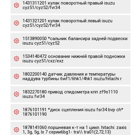
1431311201 кулак поворотный правый isuzu
cyz51/cyz52/fvr34
1431321201 кулак поворотный левый isuzu
cyz51/cyz52/fvr34
1513890050 *сальник балансира задней подвески
isuzu cyz51/cyz52
1534140472 основание нижней правой подножки
isuzu cyz51/cxz/exz
1802200140 датчик давления и температуры
наддува турбины 6wf1/6hk1/4hk1 isuzu/hitachi r
1832270180 привод спидометра кпп zf9s1110
isuzu fvr34
1876101191 *диск сцепления isuzu fsr34 bvp ch*
1876101190
1878141060 поршневая к-т на 1 циил. hitachi: zaxis
1, 3g, 5g, lx 7 серии6bg1- tra\\ tra01(2,72,13)