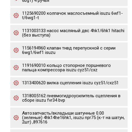
6bg1) 4 ручья
1125690200 колпачок маслосъемный isuzu 6wf1-
t/6wg1-t
1131003133 насос масляный двс 4hk1/6hk1 hitachi
(без выступа)
1156194960 клапан тнвд перепускной с серии
6wg1/6wf1 isuzu
1191690010 кольцо стопорное поршневого
пальца компрессора isuzu cyz51/cxz
1313400620 вилка сцепления isuzu cyz51/cxz51
1318005162 пневмогидроусилитель сцепления в
сборе isuzu fvr34 bvp
Автозапчасть/вкладыши шатунные 0.00
(зеленые) 4hk14he16hk1, isuzu npr75 (к-т на шатун,
2шт) ,897616