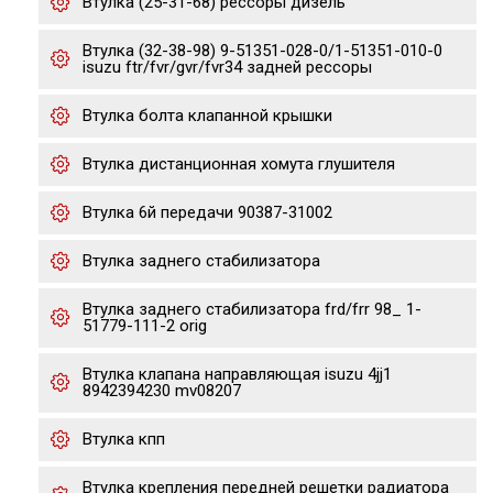
Втулка (25-31-68) рессоры дизель
Втулка (32-38-98) 9-51351-028-0/1-51351-010-0
isuzu ftr/fvr/gvr/fvr34 задней рессоры
Втулка болта клапанной крышки
Втулка дистанционная хомута глушителя
Втулка 6й передачи 90387-31002
Втулка заднего стабилизатора
Втулка заднего стабилизатора frd/frr 98_ 1-
51779-111-2 orig
Втулка клапана направляющая isuzu 4jj1
8942394230 mv08207
Втулка кпп
Втулка крепления передней решетки радиатора