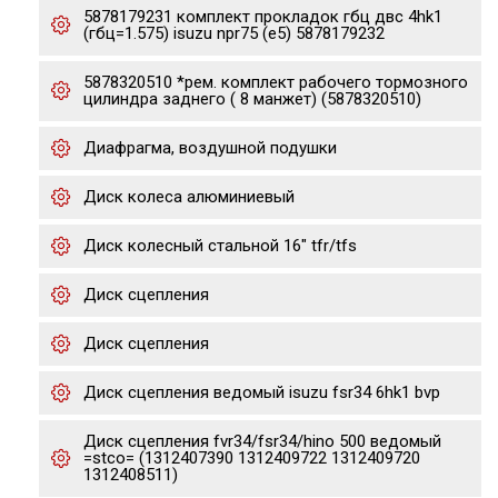
5878179231 комплект прокладок гбц двс 4hk1
(гбц=1.575) isuzu npr75 (e5) 5878179232
5878320510 *рем. комплект рабочего тормозного
цилиндра заднего ( 8 манжет) (5878320510)
Диафрагма, воздушной подушки
Диск колеса алюминиевый
Диск колесный стальной 16" tfr/tfs
Диск сцепления
Диск сцепления
Диск сцепления ведомый isuzu fsr34 6hk1 bvp
Диск сцепления fvr34/fsr34/hino 500 ведомый
=stco= (1312407390 1312409722 1312409720
1312408511)