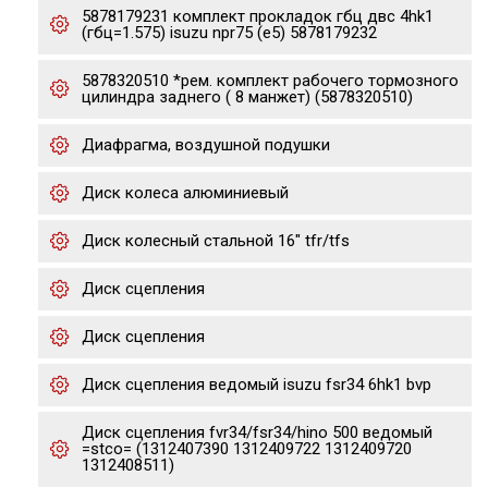
5878179231 комплект прокладок гбц двс 4hk1
(гбц=1.575) isuzu npr75 (e5) 5878179232
5878320510 *рем. комплект рабочего тормозного
цилиндра заднего ( 8 манжет) (5878320510)
Диафрагма, воздушной подушки
Диск колеса алюминиевый
Диск колесный стальной 16" tfr/tfs
Диск сцепления
Диск сцепления
Диск сцепления ведомый isuzu fsr34 6hk1 bvp
Диск сцепления fvr34/fsr34/hino 500 ведомый
=stco= (1312407390 1312409722 1312409720
1312408511)