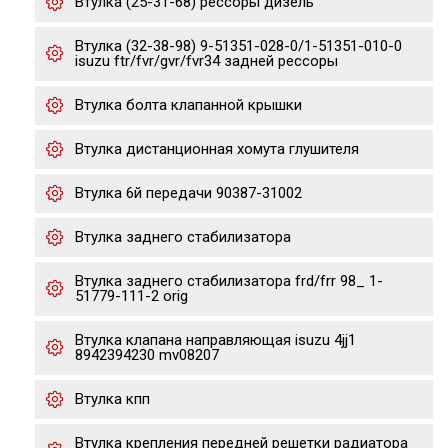
Втулка (25-31-68) рессоры дизель
Втулка (32-38-98) 9-51351-028-0/1-51351-010-0
isuzu ftr/fvr/gvr/fvr34 задней рессоры
Втулка болта клапанной крышки
Втулка дистанционная хомута глушителя
Втулка 6й передачи 90387-31002
Втулка заднего стабилизатора
Втулка заднего стабилизатора frd/frr 98_ 1-
51779-111-2 orig
Втулка клапана направляющая isuzu 4jj1
8942394230 mv08207
Втулка кпп
Втулка крепления передней решетки радиатора