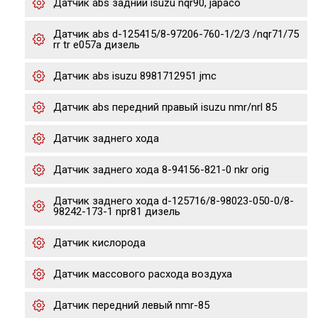
Датчик abs задний isuzu nqr90, japaco
Датчик abs d-125415/8-97206-760-1/2/3 /nqr71/75
rr tr e057a дизель
Датчик abs isuzu 8981712951 jmc
Датчик abs передний правый isuzu nmr/nrl 85
Датчик заднего хода
Датчик заднего хода 8-94156-821-0 nkr orig
Датчик заднего хода d-125716/8-98023-050-0/8-
98242-173-1 npr81 дизель
Датчик кислорода
Датчик массового расхода воздуха
Датчик передний левый nmr-85