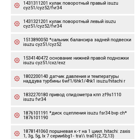
1431311201 кулак поворотный правый isuzu
cyz51/cyz52/fvr34
1431321201 кулак поворотный левый isuzu
cyz51/cyz52/fvr34
1513890050 *сальник балансира задней подвески
isuzu cyz51/cyz52
1534140472 основание нижней правой подножки
isuzu cyz51/cxz/exz
1802200140 датчик давления и температуры
наддува турбины 6wf1/6hk1/4hk1 isuzu/hitachi r
1832270180 привод спидометра кпп zf9s1110
isuzu fvr34
1876101191 *диск сцепления isuzu fsr34 bvp ch*
1876101190
1878141060 поршневая к-т на 1 циил. hitachi: zaxis
1, 3g, 5g, lx 7 серии6bg1- tra\\ tra01(2,72,13)