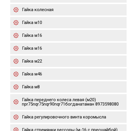
Гайка колесная
Гайка м10
Гайка м16
Гайка м16
Гайка м22
Гайка м46
Гайка м8
Гайка переднего колеса левая (м20)
npr75nqr75nqr90nqr71богданатаман 8973598080
Гайка регулировочного винта коромысла
Гайка стремянки рессоры (м-16 с пресшайбой)