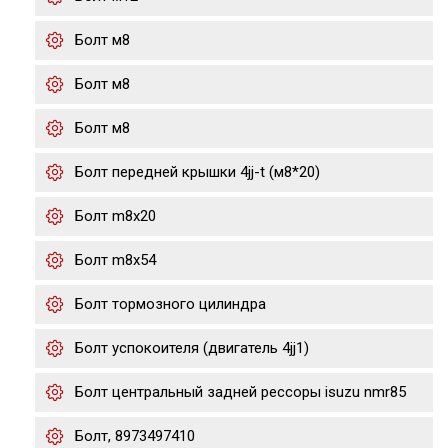
Болт м8
Болт м8
Болт м8
Болт передней крышки 4jj-t (м8*20)
Болт m8x20
Болт m8x54
Болт тормозного цилиндра
Болт успокоителя (двигатель 4jj1)
Болт центральный задней рессоры isuzu nmr85
Болт, 8973497410