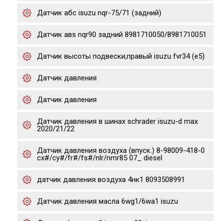
Датчик абс isuzu nqr-75/71 (задний)
Датчик авs nqr90 задний 8981710050/8981710051
Датчик высоты подвески,правый isuzu fvr34 (e5)
Датчик давления
Датчик давления
Датчик давления в шинах schrader isuzu-d max
2020/21/22
Датчик давления воздуха (впуск.) 8-98009-418-0
cx#/cy#/fr#/fs#/nlr/nmr85 07_ diesel
датчик давления воздуха 4нк1 8093508991
Датчик давления масла 6wg1/6wa1 isuzu