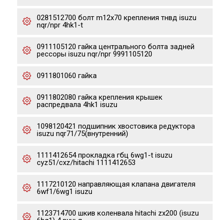
0281512700 болт m12x70 крепления тнвд isuzu
nqr/npr 4hk1-t
0911105120 гайка центрального болта задней
рессоры isuzu nqr/npr 9991105120
0911801060 гайка
0911802080 гайка крепления крышек
распредвала 4hk1 isuzu
1098120421 подшипник хвостовика редуктора
isuzu nqr71/75(внутренний)
1111412654 прокладка гбц 6wg1-t isuzu
cyz51/cxz/hitachi 1111412653
1117210120 направляющая клапана двигателя
6wf1/6wg1 isuzu
1123714700 шкив коленвала hitachi zx200 (isuzu