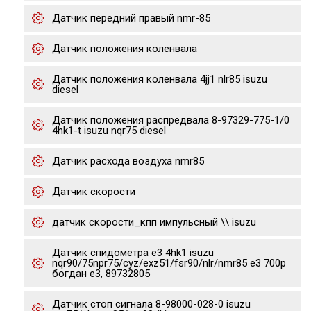
Датчик передний правый nmr-85
Датчик положения коленвала
Датчик положения коленвала 4jj1 nlr85 isuzu
diesel
Датчик положения распредвала 8-97329-775-1/0
4hk1-t isuzu nqr75 diesel
Датчик расхода воздуха nmr85
Датчик скорости
датчик скорости_кпп импульсный \\ isuzu
Датчик спидометра е3 4hk1 isuzu
nqr90/75npr75/cyz/exz51/fsr90/nlr/nmr85 e3 700p
богдан е3, 89732805
Датчик стоп сигнала 8-98000-028-0 isuzu