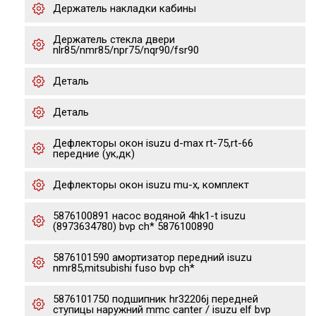
Держатель накладки кабины
Держатель стекла двери
nlr85/nmr85/npr75/nqr90/fsr90
Деталь
Деталь
Дефлекторы окон isuzu d-max rt-75,rt-66
передние (ук,дк)
Дефлекторы окон isuzu mu-x, комплект
5876100891 насос водяной 4hk1-t isuzu
(8973634780) bvp ch* 5876100890
5876101590 амортизатор передний isuzu
nmr85,mitsubishi fuso bvp ch*
5876101750 подшипник hr32206j передней
ступицы наружний mmc canter / isuzu elf bvp