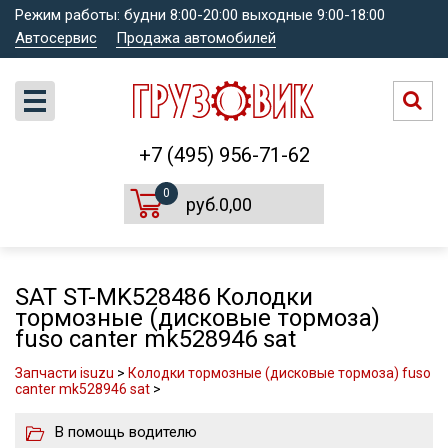
Режим работы: будни 8:00-20:00 выходные 9:00-18:00
Автосервис
Продажа автомобилей
+7 (495) 956-71-62
0
руб.0,00
SAT ST-MK528486 Колодки
тормозные (дисковые тормоза)
fuso canter mk528946 sat
Запчасти isuzu
>
Колодки тормозные (дисковые тормоза) fuso
canter mk528946 sat
>
В помощь водителю