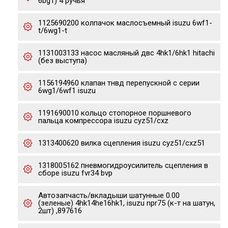
6bg1) 4 ручья
1125690200 колпачок маслосъемный isuzu 6wf1-
t/6wg1-t
1131003133 насос масляный двс 4hk1/6hk1 hitachi
(без выступа)
1156194960 клапан тнвд перепускной с серии
6wg1/6wf1 isuzu
1191690010 кольцо стопорное поршневого
пальца компрессора isuzu cyz51/cxz
1313400620 вилка сцепления isuzu cyz51/cxz51
1318005162 пневмогидроусилитель сцепления в
сборе isuzu fvr34 bvp
Автозапчасть/вкладыши шатунные 0.00
(зеленые) 4hk14he16hk1, isuzu npr75 (к-т на шатун,
2шт) ,897616