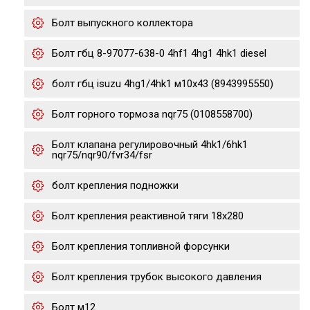
Болт выпускного коллектора
Болт гбц 8-97077-638-0 4hf1 4hg1 4hk1 diesel
болт гбц isuzu 4hg1/4hk1 м10х43 (8943995550)
Болт горного тормоза nqr75 (0108558700)
Болт клапана регулировочный 4hk1/6hk1
nqr75/nqr90/fvr34/fsr
болт крепления подножки
Болт крепления реактивной тяги 18x280
Болт крепления топливной форсунки
Болт крепления трубок высокого давления
Болт м12