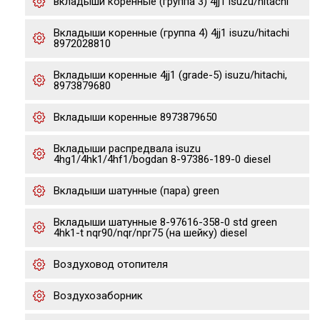
вкладыши коренные (группа 3) 4jj1 isuzu/hitachi
Вкладыши коренные (группа 4) 4jj1 isuzu/hitachi
8972028810
Вкладыши коренные 4jj1 (grade-5) isuzu/hitachi,
8973879680
Вкладыши коренные 8973879650
Вкладыши распредвала isuzu
4hg1/4hk1/4hf1/bogdan 8-97386-189-0 diesel
Вкладыши шатунные (пара) green
Вкладыши шатунные 8-97616-358-0 std green
4hk1-t nqr90/nqr/npr75 (на шейку) diesel
Воздуховод отопителя
Воздухозаборник