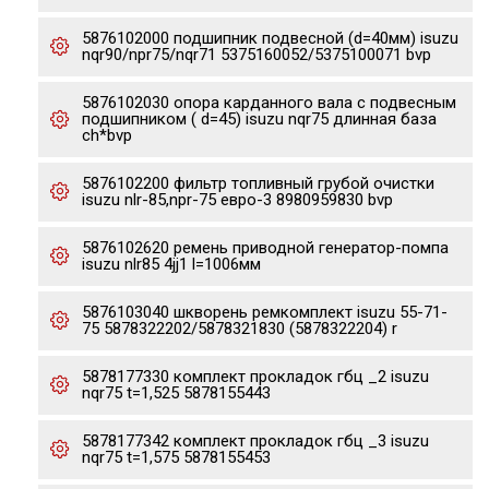
5876102000 подшипник подвесной (d=40мм) isuzu
nqr90/npr75/nqr71 5375160052/5375100071 bvp
5876102030 опора карданного вала с подвесным
подшипником ( d=45) isuzu nqr75 длинная база
ch*bvp
5876102200 фильтр топливный грубой очистки
isuzu nlr-85,npr-75 евро-3 8980959830 bvp
5876102620 ремень приводной генератор-помпа
isuzu nlr85 4jj1 l=1006мм
5876103040 шкворень ремкомплект isuzu 55-71-
75 5878322202/5878321830 (5878322204) r
5878177330 комплект прокладок гбц _2 isuzu
nqr75 t=1,525 5878155443
5878177342 комплект прокладок гбц _3 isuzu
nqr75 t=1,575 5878155453