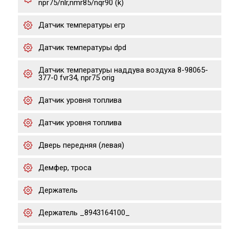
npr75/nlr,nmr85/nqr90 (k)
Датчик температуры егр
Датчик температуры dpd
Датчик температуры наддува воздуха 8-98065-
377-0 fvr34, npr75 orig
Датчик уровня топлива
Датчик уровня топлива
Дверь передняя (левая)
Демфер, троса
Держатель
Держатель _8943164100_