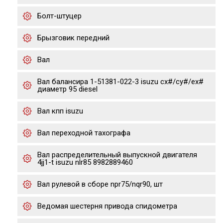
Болт-штуцер
Брызговик передний
Вал
Вал балансира 1-51381-022-3 isuzu cx#/cy#/ex#
диаметр 95 diesel
Вал кпп isuzu
Вал переходной тахографа
Вал распределительный выпускной двигателя
4jj1-t isuzu nlr85 8982889460
Вал рулевой в сборе npr75/nqr90, шт
Ведомая шестерня привода спидометра