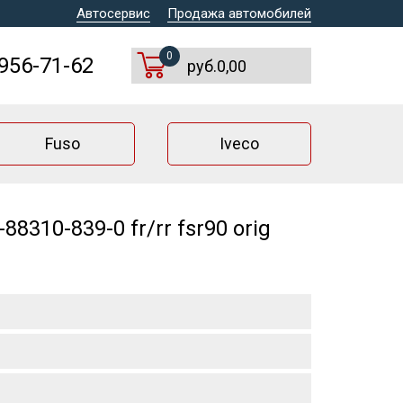
Автосервис
Продажа автомобилей
0
 956-71-62
руб.0,00
Fuso
Iveco
310-839-0 fr/rr fsr90 orig