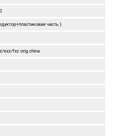
0
едуктор+пластиковая часть )
exz/fxz orig china