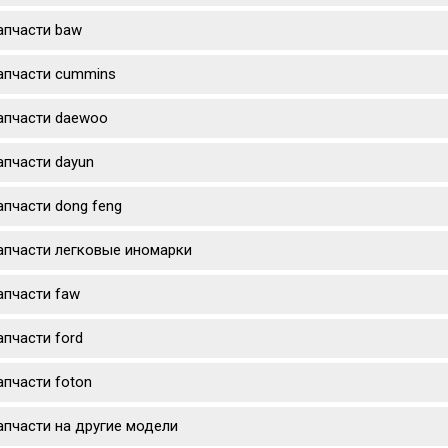
апчасти baw
апчасти cummins
апчасти daewoo
апчасти dayun
апчасти dong feng
апчасти легковые иномарки
апчасти faw
апчасти ford
апчасти foton
апчасти на другие модели