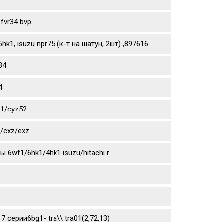
fvr34 bvp
1, isuzu npr75 (к-т на шатун, 2шт) ,897616
34
4
51/cyz52
/cxz/exz
6wf1/6hk1/4hk1 isuzu/hitachi r
 7 серии6bg1- tra\\ tra01(2,72,13)