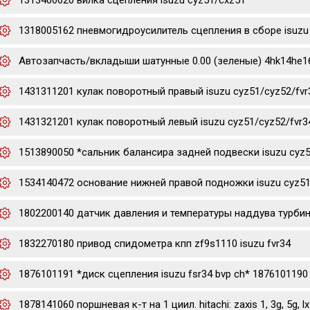
1313400620 вилка сцепления isuzu cyz51/cxz51
1318005162 пневмогидроусилитель сцепления в сборе isuzu 
Автозапчасть/вкладыши шатунные 0.00 (зеленые) 4hk14he16hk
1431311201 кулак поворотный правый isuzu cyz51/cyz52/fvr
1431321201 кулак поворотный левый isuzu cyz51/cyz52/fvr3
1513890050 *сальник балансира задней подвески isuzu cyz
1534140472 основание нижней правой подножки isuzu cyz51
1802200140 датчик давления и температуры наддува турбины 
1832270180 привод спидометра кпп zf9s1110 isuzu fvr34
1876101191 *диск сцепления isuzu fsr34 bvp ch* 1876101190
1878141060 поршневая к-т на 1 циил. hitachi: zaxis 1, 3g, 5g, lx