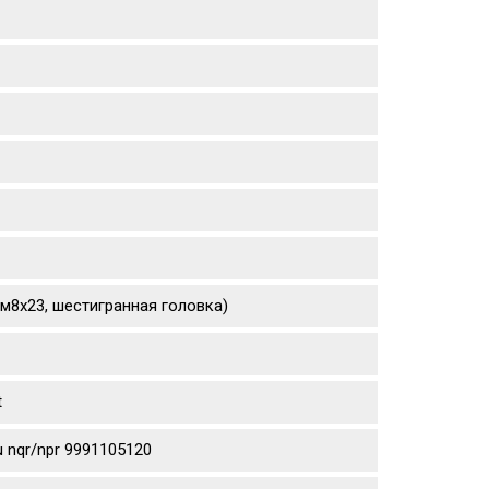
(м8х23, шестигранная головка)
t
 nqr/npr 9991105120