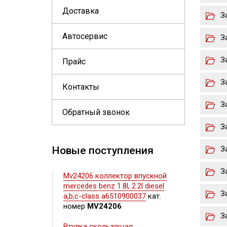
Доставка
З
Автосервис
З
З
Прайс
З
Контакты
З
Обратный звонок
З
Новые поступления
З
З
Mv24206 коллектор впускной
mercedes benz 1.8l, 2.2l diesel
З
a,b,c-class a6510900037
кат.
номер
MV24206
З
Втулка скользящая