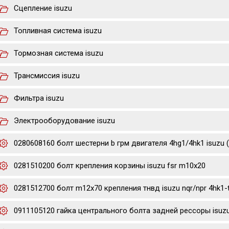
Сцепление isuzu
Топливная система isuzu
Тормозная система isuzu
Трансмиссия isuzu
Фильтра isuzu
Электрооборудование isuzu
0280608160 болт шестерни b грм двигателя 4hg1/4hk1 isuzu 
0281510200 болт крепления корзины isuzu fsr m10x20
0281512700 болт m12x70 крепления тнвд isuzu nqr/npr 4hk1-
0911105120 гайка центрального болта задней рессоры isuzu