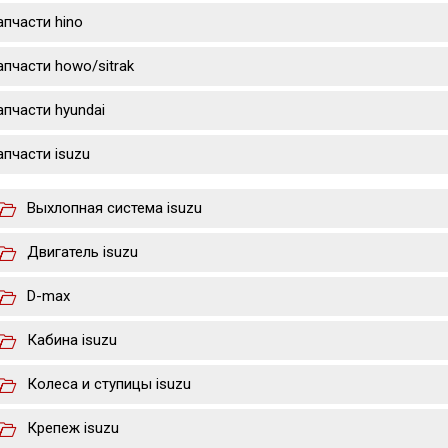
апчасти hino
апчасти howo/sitrak
апчасти hyundai
апчасти isuzu
Выхлопная система isuzu
Двигатель isuzu
D-max
Кабина isuzu
Колеса и ступицы isuzu
Крепеж isuzu