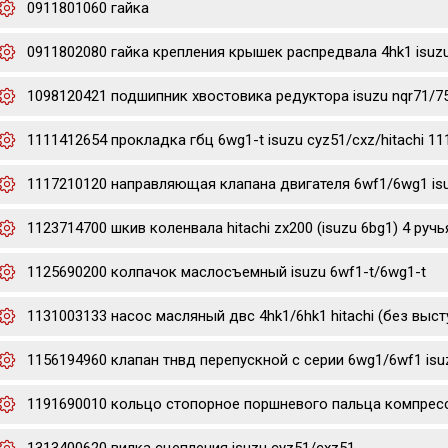
0911801060 гайка
0911802080 гайка крепления крышек распредвала 4hk1 isuz
1098120421 подшипник хвостовика редуктора isuzu nqr71/7
1111412654 прокладка гбц 6wg1-t isuzu cyz51/cxz/hitachi 1
1117210120 направляющая клапана двигателя 6wf1/6wg1 is
1123714700 шкив коленвала hitachi zx200 (isuzu 6bg1) 4 ручь
1125690200 колпачок маслосъемный isuzu 6wf1-t/6wg1-t
1131003133 насос масляный двс 4hk1/6hk1 hitachi (без выст
1156194960 клапан тнвд перепускной с серии 6wg1/6wf1 isu
1191690010 кольцо стопорное поршневого пальца компресс