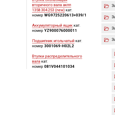
вторичного вала акпп
З
1358.304.253 (new)
кат.
номер
WG9725220613+039/1
З
Аккумуляторный ящик
кат.
З
номер
YZ900076000011
З
Подшипник игольчатый
кат.
номер
3001069-H02L2
Втулки распределительного
вала
кат.
номер
081V044101034