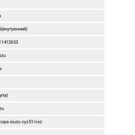
u
5(внутренний)
111412653
uzu
я
упа)
zu
ора isuzu cyz51/cxz