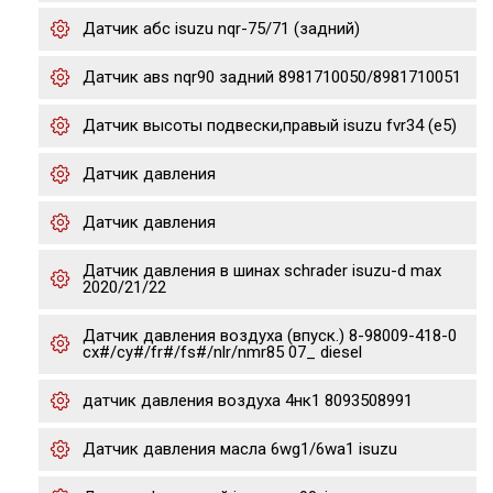
Датчик абс isuzu nqr-75/71 (задний)
Датчик авs nqr90 задний 8981710050/8981710051
Датчик высоты подвески,правый isuzu fvr34 (e5)
Датчик давления
Датчик давления
Датчик давления в шинах schrader isuzu-d max
2020/21/22
Датчик давления воздуха (впуск.) 8-98009-418-0
cx#/cy#/fr#/fs#/nlr/nmr85 07_ diesel
датчик давления воздуха 4нк1 8093508991
Датчик давления масла 6wg1/6wa1 isuzu