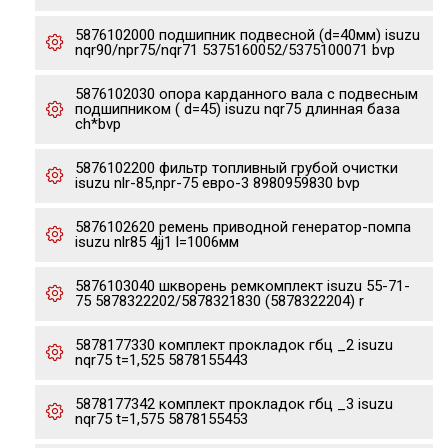
5876102000 подшипник подвесной (d=40мм) isuzu
nqr90/npr75/nqr71 5375160052/5375100071 bvp
5876102030 опора карданного вала с подвесным
подшипником ( d=45) isuzu nqr75 длинная база
ch*bvp
5876102200 фильтр топливный грубой очистки
isuzu nlr-85,npr-75 евро-3 8980959830 bvp
5876102620 ремень приводной генератор-помпа
isuzu nlr85 4jj1 l=1006мм
5876103040 шкворень ремкомплект isuzu 55-71-
75 5878322202/5878321830 (5878322204) r
5878177330 комплект прокладок гбц _2 isuzu
nqr75 t=1,525 5878155443
5878177342 комплект прокладок гбц _3 isuzu
nqr75 t=1,575 5878155453