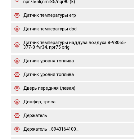
npr75/nlr,nmr85/nqr90 (k)
Датчик температуры егр
Датчик температуры dpd
Датчик температуры наддува воздуха 8-98065-
377-0 fvr34, npr75 orig
Датчик уровня топлива
Датчик уровня топлива
Дверь передняя (левая)
Демфер, троса
Держатель
Держатель _8943164100_