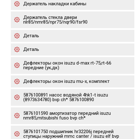
Держатель накладки кабины
Держатель стекла двери
nlr85/nmr85/npr75/nqr90/fsr90
Деталь
Деталь
Дефлекторы окон isuzu d-max rt-75,rt-66
передние (ук,дк)
Дефлекторы окон isuzu mu-x, комплект
5876100891 насос водяной 4hk1-t isuzu
(8973634780) bvp ch* 5876100890
5876101590 амортизатор передний isuzu
nmr85,mitsubishi fuso bvp ch*
5876101750 подшипник hr32206j передней
ступицы наружний mmc canter / isuzu elf bvp