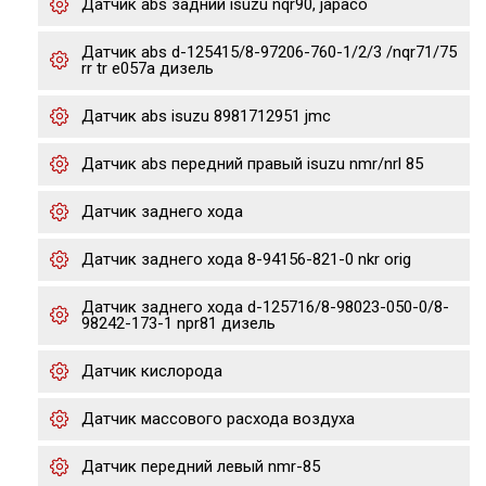
Датчик abs задний isuzu nqr90, japaco
Датчик abs d-125415/8-97206-760-1/2/3 /nqr71/75
rr tr e057a дизель
Датчик abs isuzu 8981712951 jmc
Датчик abs передний правый isuzu nmr/nrl 85
Датчик заднего хода
Датчик заднего хода 8-94156-821-0 nkr orig
Датчик заднего хода d-125716/8-98023-050-0/8-
98242-173-1 npr81 дизель
Датчик кислорода
Датчик массового расхода воздуха
Датчик передний левый nmr-85