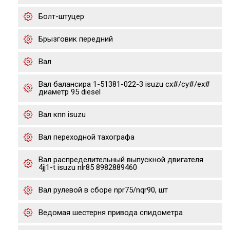
Болт-штуцер
Брызговик передний
Вал
Вал балансира 1-51381-022-3 isuzu cx#/cy#/ex#
диаметр 95 diesel
Вал кпп isuzu
Вал переходной тахографа
Вал распределительный выпускной двигателя
4jj1-t isuzu nlr85 8982889460
Вал рулевой в сборе npr75/nqr90, шт
Ведомая шестерня привода спидометра