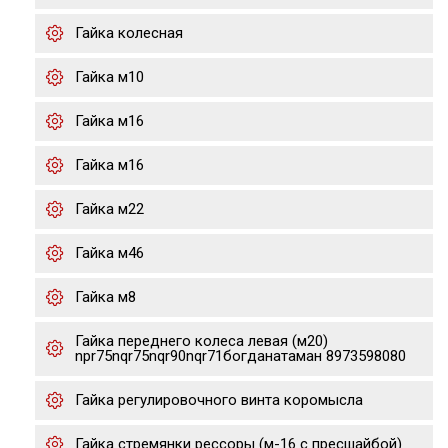
Гайка колесная
Гайка м10
Гайка м16
Гайка м16
Гайка м22
Гайка м46
Гайка м8
Гайка переднего колеса левая (м20)
npr75nqr75nqr90nqr71богданатаман 8973598080
Гайка регулировочного винта коромысла
Гайка стремянки рессоры (м-16 с пресшайбой)