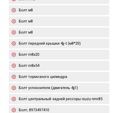
Болт м8
Болт м8
Болт м8
Болт передней крышки 4jj-t (м8*20)
Болт m8x20
Болт m8x54
Болт тормозного цилиндра
Болт успокоителя (двигатель 4jj1)
Болт центральный задней рессоры isuzu nmr85
Болт, 8973497410