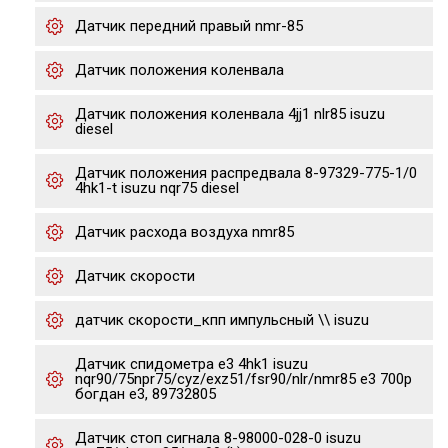
Датчик передний правый nmr-85
Датчик положения коленвала
Датчик положения коленвала 4jj1 nlr85 isuzu
diesel
Датчик положения распредвала 8-97329-775-1/0
4hk1-t isuzu nqr75 diesel
Датчик расхода воздуха nmr85
Датчик скорости
датчик скорости_кпп импульсный \\ isuzu
Датчик спидометра е3 4hk1 isuzu
nqr90/75npr75/cyz/exz51/fsr90/nlr/nmr85 e3 700p
богдан е3, 89732805
Датчик стоп сигнала 8-98000-028-0 isuzu