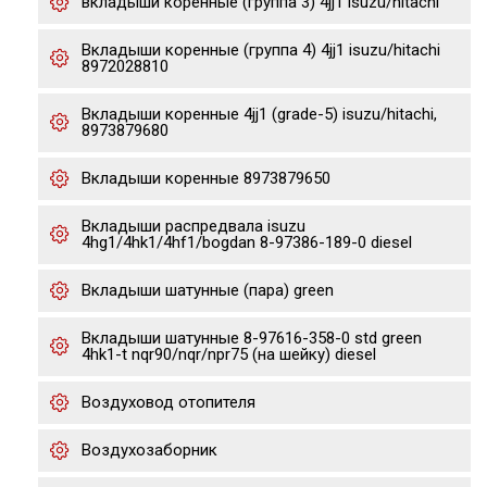
вкладыши коренные (группа 3) 4jj1 isuzu/hitachi
Вкладыши коренные (группа 4) 4jj1 isuzu/hitachi
8972028810
Вкладыши коренные 4jj1 (grade-5) isuzu/hitachi,
8973879680
Вкладыши коренные 8973879650
Вкладыши распредвала isuzu
4hg1/4hk1/4hf1/bogdan 8-97386-189-0 diesel
Вкладыши шатунные (пара) green
Вкладыши шатунные 8-97616-358-0 std green
4hk1-t nqr90/nqr/npr75 (на шейку) diesel
Воздуховод отопителя
Воздухозаборник