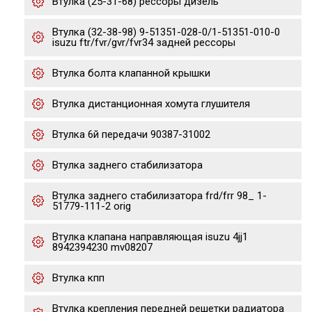
Втулка (25-31-68) рессоры дизель
Втулка (32-38-98) 9-51351-028-0/1-51351-010-0
isuzu ftr/fvr/gvr/fvr34 задней рессоры
Втулка болта клапанной крышки
Втулка дистанционная хомута глушителя
Втулка 6й передачи 90387-31002
Втулка заднего стабилизатора
Втулка заднего стабилизатора frd/frr 98_ 1-
51779-111-2 orig
Втулка клапана направляющая isuzu 4jj1
8942394230 mv08207
Втулка кпп
Втулка крепления передней решетки радиатора