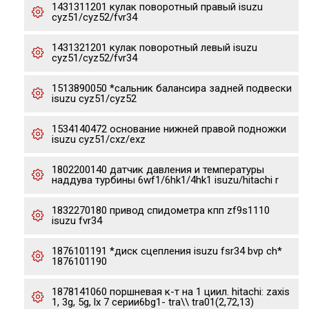
1431311201 кулак поворотный правый isuzu
cyz51/cyz52/fvr34
1431321201 кулак поворотный левый isuzu
cyz51/cyz52/fvr34
1513890050 *сальник балансира задней подвески
isuzu cyz51/cyz52
1534140472 основание нижней правой подножки
isuzu cyz51/cxz/exz
1802200140 датчик давления и температуры
наддува турбины 6wf1/6hk1/4hk1 isuzu/hitachi r
1832270180 привод спидометра кпп zf9s1110
isuzu fvr34
1876101191 *диск сцепления isuzu fsr34 bvp ch*
1876101190
1878141060 поршневая к-т на 1 циил. hitachi: zaxis
1, 3g, 5g, lx 7 серии6bg1- tra\\ tra01(2,72,13)