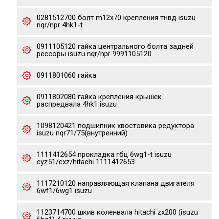
0281512700 болт m12x70 крепления тнвд isuzu
nqr/npr 4hk1-t
0911105120 гайка центрального болта задней
рессоры isuzu nqr/npr 9991105120
0911801060 гайка
0911802080 гайка крепления крышек
распредвала 4hk1 isuzu
1098120421 подшипник хвостовика редуктора
isuzu nqr71/75(внутренний)
1111412654 прокладка гбц 6wg1-t isuzu
cyz51/cxz/hitachi 1111412653
1117210120 направляющая клапана двигателя
6wf1/6wg1 isuzu
1123714700 шкив коленвала hitachi zx200 (isuzu