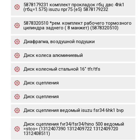
5878179231 комплект прокладок гбц двс 4hk1
(гбц=1.575) isuzu npr75 (e5) 5878179232
5878320510 *рем. комплект рабочего тормозного
цилиндра заднего ( 8 манжет) (5878320510)
Диафрагма, воздушной подушки
Диск колеса алюминиевый
Диск колесный стальной 16" tfr/tfs
Диск сцепления
Диск сцепления
Диск сцепления ведомый isuzu fsr34 6hk1 bvp
Диск сцепления fvr34/fsr34/hino 500 ведомый
=stco= (1312407390 1312409722 1312409720
1312408511)