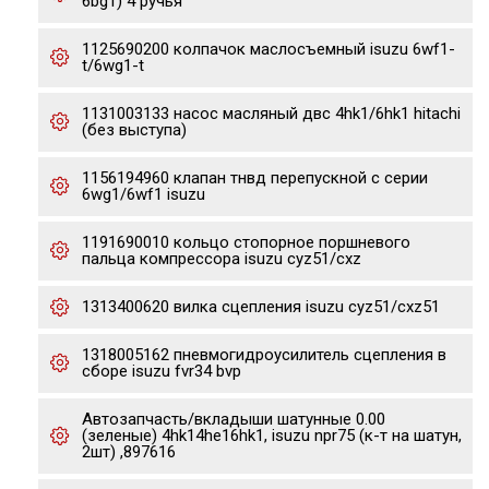
6bg1) 4 ручья
1125690200 колпачок маслосъемный isuzu 6wf1-
t/6wg1-t
1131003133 насос масляный двс 4hk1/6hk1 hitachi
(без выступа)
1156194960 клапан тнвд перепускной с серии
6wg1/6wf1 isuzu
1191690010 кольцо стопорное поршневого
пальца компрессора isuzu cyz51/cxz
1313400620 вилка сцепления isuzu cyz51/cxz51
1318005162 пневмогидроусилитель сцепления в
сборе isuzu fvr34 bvp
Автозапчасть/вкладыши шатунные 0.00
(зеленые) 4hk14he16hk1, isuzu npr75 (к-т на шатун,
2шт) ,897616