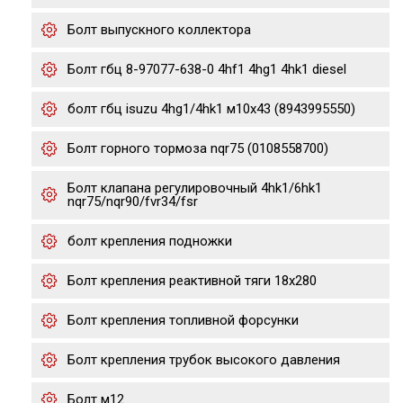
Болт выпускного коллектора
Болт гбц 8-97077-638-0 4hf1 4hg1 4hk1 diesel
болт гбц isuzu 4hg1/4hk1 м10х43 (8943995550)
Болт горного тормоза nqr75 (0108558700)
Болт клапана регулировочный 4hk1/6hk1
nqr75/nqr90/fvr34/fsr
болт крепления подножки
Болт крепления реактивной тяги 18x280
Болт крепления топливной форсунки
Болт крепления трубок высокого давления
Болт м12