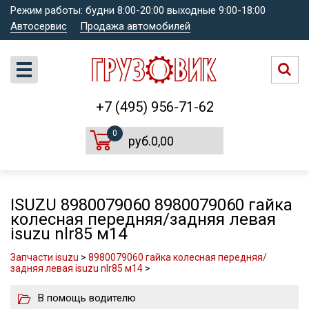
Режим работы: будни 8:00-20:00 выходные 9:00-18:00
Автосервис
Продажа автомобилей
+7 (495) 956-71-62
0
руб.0,00
ISUZU 8980079060 8980079060 гайка
колесная передняя/задняя левая
isuzu nlr85 м14
Запчасти isuzu
>
8980079060 гайка колесная передняя/
задняя левая isuzu nlr85 м14
>
В помощь водителю